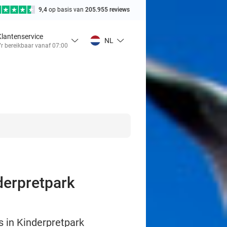
9,4
op basis van
205.955 reviews
Klantenservice
NL
r bereikbaar vanaf 07:00
derpretpark
 in Kinderpretpark