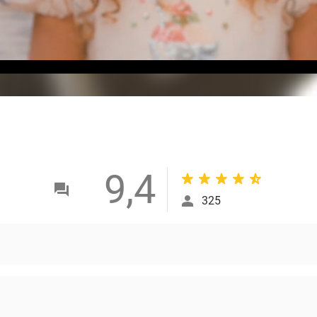
9,4
325