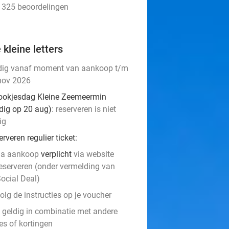
• 325 beoordelingen
 kleine letters
dig vanaf moment van aankoop t/m
nov 2026
ookjesdag Kleine Zeemeermin
ldig op 20 aug)
: reserveren is niet
ig
rveren regulier ticket:
na aankoop
verplicht
via website
eserveren (onder vermelding van
ocial Deal)
olg de instructies op je voucher
t geldig in combinatie met andere
es of kortingen