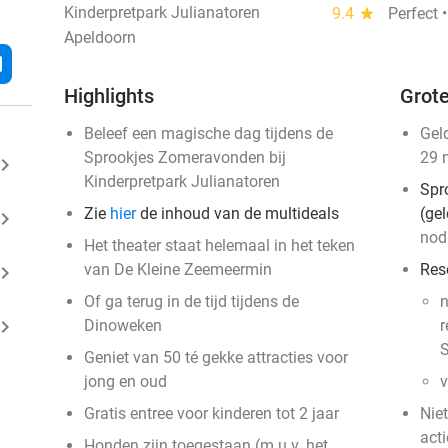
Kinderpretpark Julianatoren
9.4
star
Perfect 
Apeldoorn
l
Highlights
Grote
Beleef een magische dag tijdens de
Gel
Sprookjes Zomeravonden bij
29 
ard_arrow_right
Kinderpretpark Julianatoren
Spr
Zie
hier
de inhoud van de multideals
(ge
ard_arrow_right
nod
Het theater staat helemaal in het teken
van De Kleine Zeemeermin
Rese
ard_arrow_right
Of ga terug in de tijd tijdens de
ard_arrow_right
Dinoweken
r
S
Geniet van 50 té gekke attracties voor
jong en oud
v
Gratis entree voor kinderen tot 2 jaar
Nie
acti
Honden zijn toegestaan (m.u.v. het