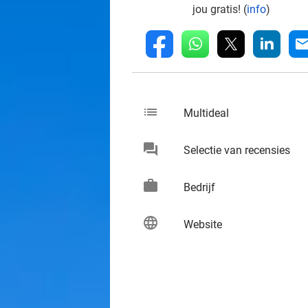
jou gratis! (
info
)
whatsapp
linkedin
fb
mai
list
keybo
Multideal
chat
keybo
Selectie van recensies
work
keybo
Bedrijf
language
keybo
Website