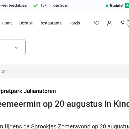
 week beschikbaar
10+ miljoen leden
Home
Dichtbij
Restaurants
Hotels
V
keyboard_arrow_down
pretpark Julianatoren
eemeermin op 20 augustus in Kin
 tijdens de Sprookjes Zomeravond op 20 augustus