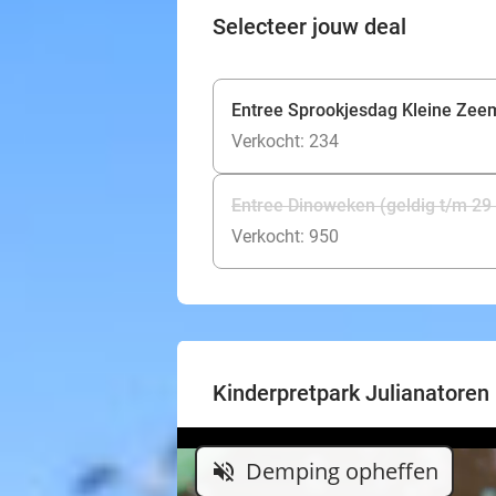
Selecteer jouw deal
Entree Sprookjesdag Kleine Zeem
Verkocht: 234
Entree Dinoweken (geldig t/m 29
Verkocht: 950
Kinderpretpark Julianatoren
Demping opheffen
volume_off