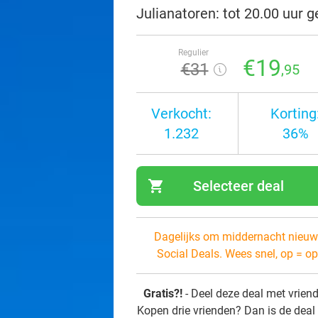
Julianatoren: tot 20.00 uur 
Regulier
€19
€31
,95
Verkocht:
Korting
1.232
36%
shopping_cart
Selecteer deal
navi
Dagelijks om middernacht nieuw
Social Deals. Wees snel, op = op
Gratis?!
- Deel deze deal met vrien
Kopen drie vrienden? Dan is de deal