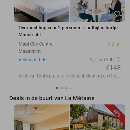
favorite_border
Overnachting voor 2 personen + ontbijt in hartje
Maastricht
Mabi City Centre
9.6
star
Maastricht
Verkocht: 696
€200
Regulier
€148
Excl. ca. €8,45 p.p.p.n. toeristenbelasting en Green Fee
Deals in de buurt van La Métairie
48%