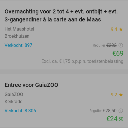
Overnachting voor 2 tot 4 + evt. ontbijt + evt.
69%
3-gangendiner à la carte aan de Maas
Het Maashotel
9.4
star
Broekhuizen
Verkocht: 897
€222
Regulier
€69
Excl. ca. €1,75 p.p.p.n. toeristenbelasting
favorite_border
Entree voor GaiaZOO
14%
GaiaZOO
9.2
star
Kerkrade
Verkocht: 8.306
€28
,50
Regulier
€24
,50
favorite_border