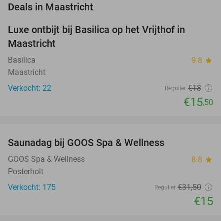
favorite_border
Deals in Maastricht
Luxe ontbijt bij Basilica op het Vrijthof in
14%
NEW
Maastricht
TODAY
Basilica
9.8
star
Maastricht
Verkocht: 22
€18
Regulier
€15
,50
favorite_border
Saunadag bij GOOS Spa & Wellness
52%
GOOS Spa & Wellness
8.8
star
Posterholt
Verkocht: 175
€31
,50
Regulier
€15