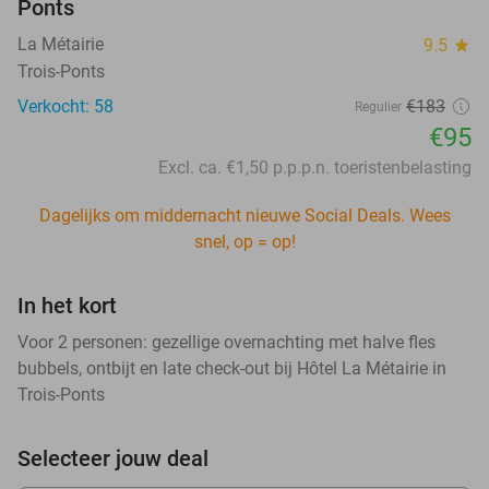
Ponts
La Métairie
9.5
star
Trois-Ponts
Verkocht: 58
€183
Regulier
€95
Excl. ca. €1,50 p.p.p.n. toeristenbelasting
Dagelijks om middernacht nieuwe Social Deals. Wees
snel, op = op!
In het kort
Voor 2 personen: gezellige overnachting met halve fles
bubbels, ontbijt en late check-out bij Hôtel La Métairie in
Trois-Ponts
Selecteer jouw deal