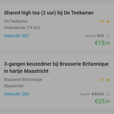
Shared high tea (2 uur) bij De Teekamer
45%
De Teekamer
9.8
star
Hoensbroek (14 km)
Verkocht: 602
€29
Regulier
€15
,95
favorite_border
3-gangen keuzediner bij Brasserie Britannique
43%
in hartje Maastricht
Brasserie Britannique
9.5
star
Maastricht
Verkocht: 283
€44
,95
Regulier
€25
,50
favorite_border