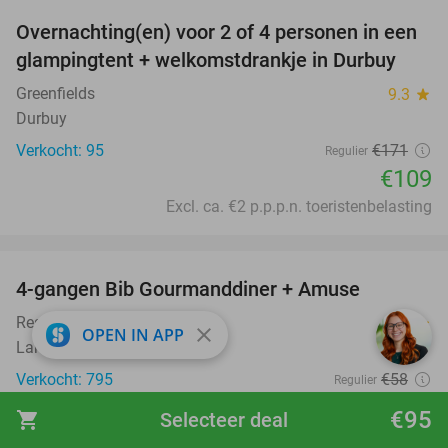
Overnachting(en) voor 2 of 4 personen in een
36%
glampingtent + welkomstdrankje in Durbuy
Greenfields
9.3
star
Durbuy
Verkocht: 95
€171
Regulier
€109
Excl. ca. €2 p.p.p.n. toeristenbelasting
favorite_border
4-gangen Bib Gourmanddiner + Amuse
24%
Restaurant Magnific
9.6
star
close
OPEN IN APP
Lanaken
Verkocht: 795
€58
Regulier
€44
€95
shopping_cart
Selecteer deal
favorite_border