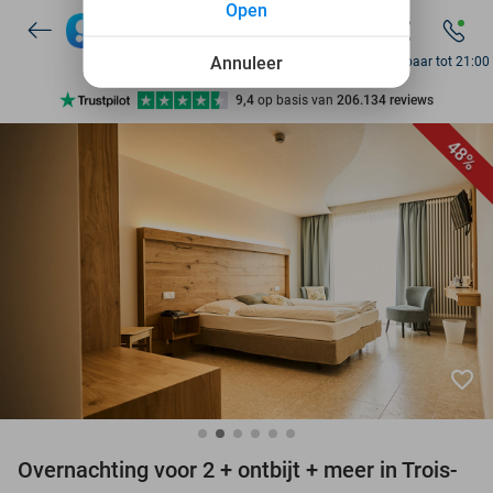
Open
7 dagen per week beschikbaar
10+ miljoen leden
Annuleer
Bereikbaar tot 21:00
9,4
op basis van
206.134 reviews
Ontdek 15.000+ deals
48%
7 dagen per week beschikbaar
10+ miljoen leden
favorite_border
Overnachting voor 2 + ontbijt + meer in Trois-