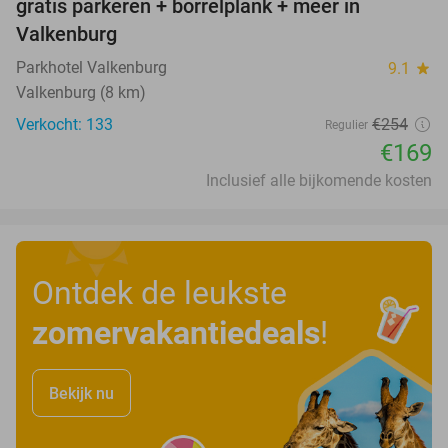
gratis parkeren + borrelplank + meer in
Valkenburg
Parkhotel Valkenburg
9.1
star
Valkenburg (8 km)
Verkocht: 133
€254
Regulier
€169
Inclusief alle bijkomende kosten
Ontdek de leukste
zomervakantiedeals
!
Bekijk nu