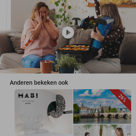
play_circle
Anderen bekeken ook
26%