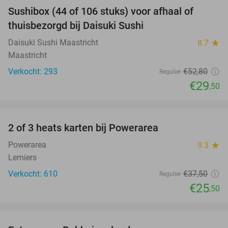
Sushibox (44 of 106 stuks) voor afhaal of
44%
thuisbezorgd bij Daisuki Sushi
Daisuki Sushi Maastricht
8.7
star
Maastricht
Verkocht: 293
€52
,80
Regulier
€29
,50
favorite_border
2 of 3 heats karten bij Powerarea
32%
Powerarea
9.3
star
Lemiers
Verkocht: 610
€37
,50
Regulier
€25
,50
favorite_border