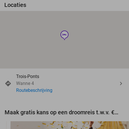
Locaties
hotel
Trois-Ponts
Wanne 4
Routebeschrijving
Maak gratis kans op een droomreis t.w.v. €3.000!