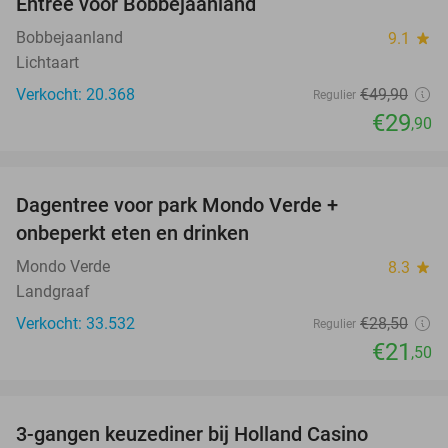
Entree voor Bobbejaanland
40%
Bobbejaanland
9.1
star
Lichtaart
Verkocht: 20.368
€49
,90
Regulier
€29
,90
favorite_border
Dagentree voor park Mondo Verde +
25%
onbeperkt eten en drinken
Mondo Verde
8.3
star
Landgraaf
Verkocht: 33.532
€28
,50
Regulier
€21
,50
favorite_border
3-gangen keuzediner bij Holland Casino
50%