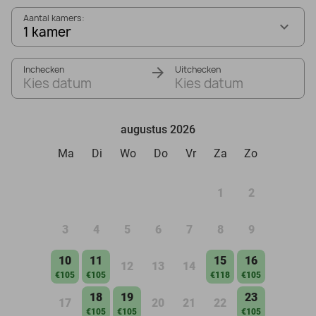
Aantal kamers:
1 kamer
Inchecken
Uitchecken
Kies datum
Kies datum
augustus 2026
Ma
Di
Wo
Do
Vr
Za
Zo
1
2
3
4
5
6
7
8
9
10
11
15
16
12
13
14
€105
€105
€118
€105
18
19
23
17
20
21
22
€105
€105
€105