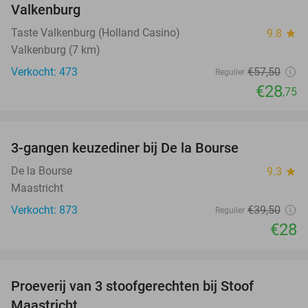
Valkenburg
Taste Valkenburg (Holland Casino)
9.8
star
Valkenburg (7 km)
Verkocht: 473
€57
,50
Regulier
€28
,75
favorite_border
3-gangen keuzediner bij De la Bourse
29%
De la Bourse
9.3
star
Maastricht
Verkocht: 873
€39
,50
Regulier
€28
favorite_border
Proeverij van 3 stoofgerechten bij Stoof
30%
Maastricht