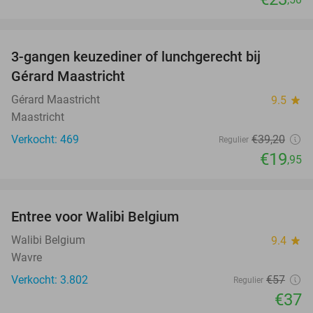
favorite_border
3-gangen keuzediner of lunchgerecht bij
49%
Gérard Maastricht
Gérard Maastricht
9.5
star
Maastricht
Verkocht: 469
€39
,20
Regulier
€19
,95
favorite_border
Entree voor Walibi Belgium
35%
Walibi Belgium
9.4
star
Wavre
Verkocht: 3.802
€57
Regulier
€37