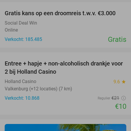
Gratis kans op een droomreis t.w.v. €3.000
Social Deal Win
Online
Gratis
Verkocht: 185.485
favorite_border
Entree + hapje + non-alcoholisch drankje voor
52%
2 bij Holland Casino
Holland Casino
9.6
star
Valkenburg (+12 locaties) (7 km)
Verkocht: 10.868
€21
Regulier
€10