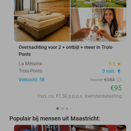
favorite_border
Overnachting voor 2 + ontbijt + meer in Trois-
Ponts
La Métairie
9.5
star
Trois-Ponts
0 min.
directions_walk
Verkocht: 58
€183
Regulier
€95
Excl. ca. €1,50 p.p.p.n. toeristenbelasting
Populair bij mensen uit Maastricht: