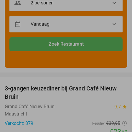
Zoek Restaurant
favorite_border
3-gangen keuzediner bij Grand Café Nieuw
41%
Bruin
Grand Café Nieuw Bruin
9.7
star
Maastricht
Verkocht: 879
€39
,95
Regulier
€23
,50