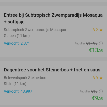
favorite_border
Entree bij Subtropisch Zwemparadijs Mosaqua
25%
+ softijsje
Subtropisch Zwemparadijs Mosaqua
8.2
star
Gulpen (11 km)
Verkocht: 2.371
€17
,95
Regulier
€13
,50
favorite_border
Dagentree voor het Steinerbos + friet en saus
37%
Belevenispark Steinerbos
8.9
star
Stein (11 km)
Verkocht: 43.997
€15
Regulier
€9
,50
favorite_border