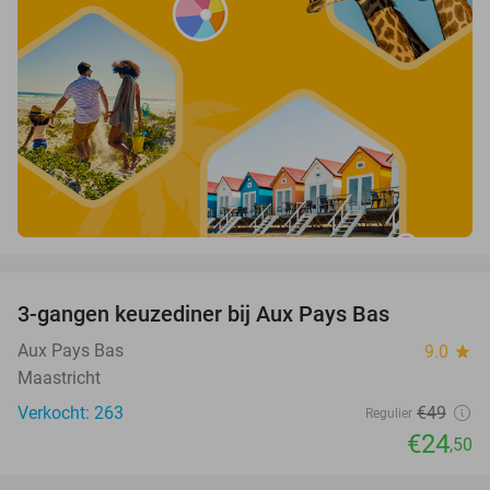
favorite_border
3-gangen keuzediner bij Aux Pays Bas
50%
Aux Pays Bas
9.0
star
Maastricht
Verkocht: 263
€49
Regulier
€24
,50
favorite_border