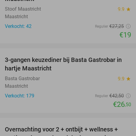
Stoof Maastricht
9.9
star
Maastricht
Verkocht: 42
€27
,25
Regulier
€19
favorite_border
3-gangen keuzediner bij Basta Gastrobar in
38%
hartje Maastricht
Basta Gastrobar
9.9
star
Maastricht
Verkocht: 179
€42
,50
Regulier
€26
,50
favorite_border
Overnachting voor 2 + ontbijt + wellness +
33%