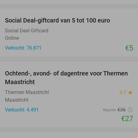
favorite_border
Social Deal-giftcard van 5 tot 100 euro
Social Deal Giftcard
Online
€5
Verkocht: 76.871
favorite_border
Ochtend-, avond- of dagentree voor Thermen
25%
Maastricht
Thermen Maastricht
9.7
star
Maastricht
Verkocht: 4.491
€36
Regulier
€27
favorite_border