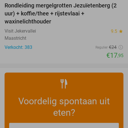
Rondleiding mergelgrotten Jezuïetenberg (2
25%
uur) + koffie/thee + rijstevlaai +
waxinelichthouder
Visit Jekervallei
9.5
star
Maastricht
Verkocht: 383
€24
Regulier
€17
,95
Voordelig spontaan uit
eten?