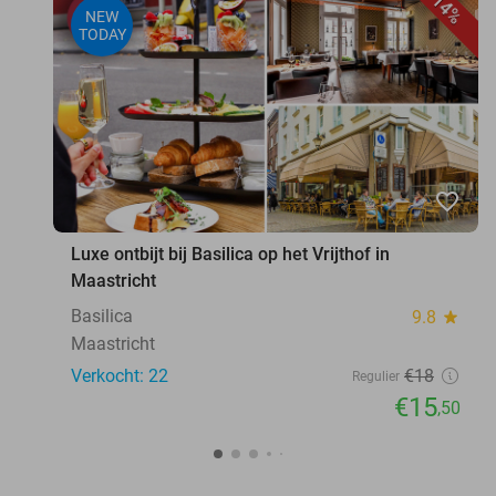
14%
NEW
TODAY
favorite_border
Luxe ontbijt bij Basilica op het Vrijthof in
Maastricht
Basilica
9.8
star
Maastricht
Verkocht: 22
€18
Regulier
€15
,50