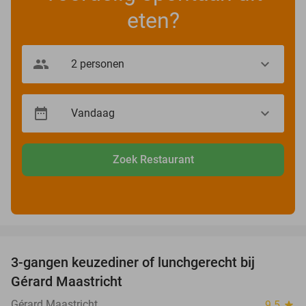
eten?
Zoek Restaurant
favorite_border
3-gangen keuzediner of lunchgerecht bij
49%
Gérard Maastricht
Gérard Maastricht
9.5
star