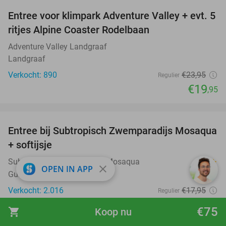
Entree voor klimpark Adventure Valley + evt. 5
17%
ritjes Alpine Coaster Rodelbaan
Adventure Valley Landgraaf
Landgraaf
Verkocht: 890
€23
,95
Regulier
€19
,95
favorite_border
Entree bij Subtropisch Zwemparadijs Mosaqua
25%
+ softijsje
Subtropisch Zwemparadijs Mosaqua
8.2
star
close
OPEN IN APP
Gulpen (11 km)
Verkocht: 2.016
€17
,95
Regulier
€13
,50
€75
shopping_cart
Koop nu
favorite_border