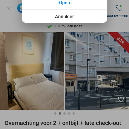
Open
7 dagen per week beschikbaar
10+ miljoen leden
Annuleer
Bereikbaar tot 23:00
9,4
op basis van
205.807 reviews
Ontdek 15.000+ deals
34%
7 dagen per week beschikbaar
10+ miljoen leden
favorite_border
Overnachting voor 2 + ontbijt + late check-out