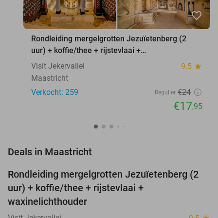
favorite_border
Rondleiding mergelgrotten Jezuïetenberg (2
uur) + koffie/thee + rijstevlaai +
waxinelichthouder
Visit Jekervallei
9.5
star
Maastricht
Verkocht: 259
€24
Regulier
€17
,95
favorite_border
Deals in Maastricht
Rondleiding mergelgrotten Jezuïetenberg (2
25%
NEW
uur) + koffie/thee + rijstevlaai +
TODAY
waxinelichthouder
Visit Jekervallei
star