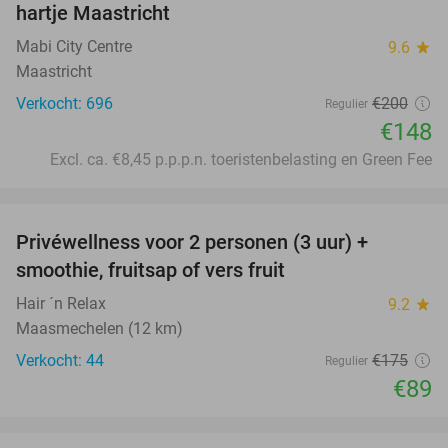
hartje Maastricht
Mabi City Centre
9.6
star
Maastricht
Verkocht: 696
€200
Regulier
€148
Excl. ca. €8,45 p.p.p.n. toeristenbelasting en Green Fee
favorite_border
Privéwellness voor 2 personen (3 uur) +
49%
smoothie, fruitsap of vers fruit
Hair ´n Relax
9.2
star
Maasmechelen (12 km)
Verkocht: 44
€175
Regulier
€89
favorite_border