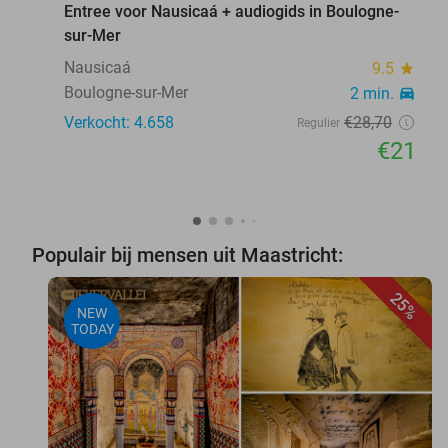
Entree voor Nausicaá + audiogids in Boulogne-
sur-Mer
Nausicaá
9.5
star
Boulogne-sur-Mer
2 min.
directions_car
Verkocht: 4.658
€28
,70
Regulier
€21
Populair bij mensen uit Maastricht:
25%
NEW
TODAY