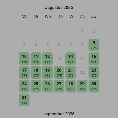
augustus 2026
Ma
Di
Wo
Do
Vr
Za
Zo
1
2
9
3
4
5
6
7
8
€75
10
11
12
14
16
13
15
€75
€75
€75
€75
€75
17
18
19
20
21
23
22
€75
€75
€75
€75
€75
€75
24
25
26
27
28
29
30
€75
€75
€75
€75
€75
€75
€75
31
€75
september 2026