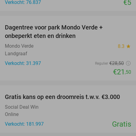
€5
Verkocht: 76.837
favorite_border
Dagentree voor park Mondo Verde +
25%
onbeperkt eten en drinken
Mondo Verde
8.3
star
Landgraaf
Verkocht: 31.397
€28
,50
Regulier
€21
,50
favorite_border
Gratis kans op een droomreis t.w.v. €3.000
Social Deal Win
Online
Gratis
Verkocht: 181.997
favorite_border