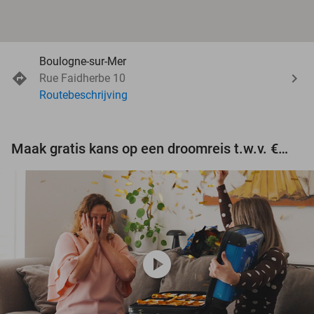
Boulogne-sur-Mer
Rue Faidherbe 10
Routebeschrijving
Maak gratis kans op een droomreis t.w.v. €3.000!
play_circle