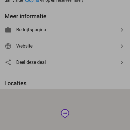
dan via de ‘
koop nu
’-knop én reserveer later)
Meer informatie
Bedrijfspagina
Website
Deel deze deal
Locaties
hotel