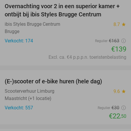
Overnachting voor 2 in een superior kamer +
15%
ontbijt bij ibis Styles Brugge Centrum
ibis Styles Brugge Centrum
8.7
star
Brugge
Verkocht: 174
€163
Regulier
€139
Excl. ca. €4 p.p.p.n. toeristenbelasting
favorite_border
(E-)scooter of e-bike huren (hele dag)
25%
Scooterverhuur Limburg
9.6
star
Maastricht (+1 locatie)
Verkocht: 557
€30
Regulier
€22
,50
favorite_border