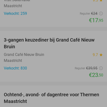
9.5
Maastricht
Verkocht: 259
€24
Regulier
€17
,95
favorite_border
3-gangen keuzediner bij Grand Café Nieuw
41%
Bruin
Grand Café Nieuw Bruin
9.7
star
Maastricht
Verkocht: 830
€39
,95
Regulier
€23
,50
favorite_border
Ochtend-, avond- of dagentree voor Thermen
25%
Maastricht