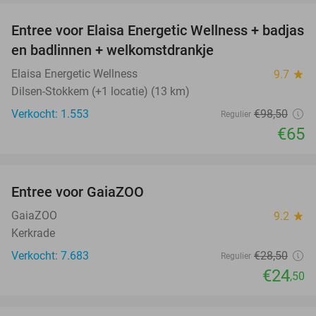
Entree voor Elaisa Energetic Wellness + badjas
34%
en badlinnen + welkomstdrankje
Elaisa Energetic Wellness
9.7
star
Dilsen-Stokkem (+1 locatie) (13 km)
Verkocht: 1.553
€98
,50
Regulier
€65
favorite_border
Entree voor GaiaZOO
14%
GaiaZOO
9.2
star
Kerkrade
Verkocht: 7.683
€28
,50
Regulier
€24
,50