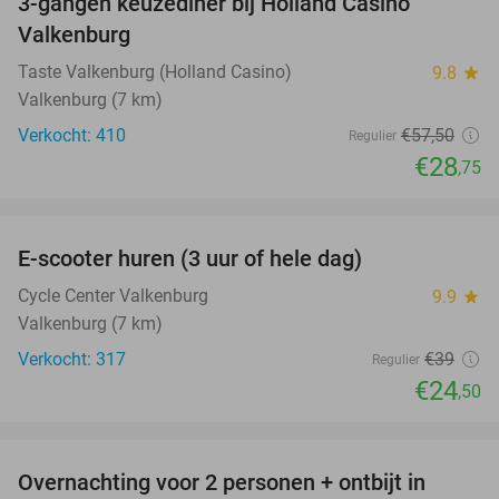
3-gangen keuzediner bij Holland Casino
50%
Valkenburg
Taste Valkenburg (Holland Casino)
9.8
star
Valkenburg (7 km)
Verkocht: 410
€57
,50
Regulier
€28
,75
favorite_border
E-scooter huren (3 uur of hele dag)
37%
Cycle Center Valkenburg
9.9
star
Valkenburg (7 km)
Verkocht: 317
€39
Regulier
€24
,50
favorite_border
Overnachting voor 2 personen + ontbijt in
26%