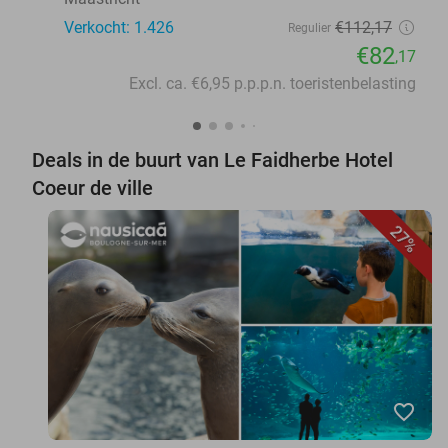
Verkocht: 1.426
€112
,17
Regulier
€82
,17
Excl. ca. €6,95 p.p.p.n. toeristenbelasting
Deals in de buurt van Le Faidherbe Hotel
Coeur de ville
27%
favorite_border