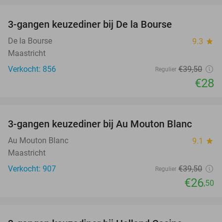
3-gangen keuzediner bij De la Bourse
29%
De la Bourse
9.3
star
Maastricht
Verkocht: 856
€39
,50
Regulier
€28
favorite_border
3-gangen keuzediner bij Au Mouton Blanc
33%
Au Mouton Blanc
9.1
star
Maastricht
Verkocht: 907
€39
,50
Regulier
€26
,50
favorite_border