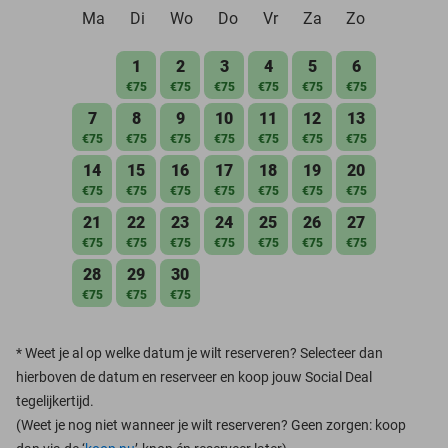
Ma
Di
Wo
Do
Vr
Za
Zo
1
2
3
4
5
6
€75
€75
€75
€75
€75
€75
7
8
9
10
11
12
13
€75
€75
€75
€75
€75
€75
€75
14
15
16
17
18
19
20
€75
€75
€75
€75
€75
€75
€75
21
22
23
24
25
26
27
€75
€75
€75
€75
€75
€75
€75
28
29
30
€75
€75
€75
*
Weet je al op welke datum je wilt reserveren? Selecteer dan
hierboven de datum en reserveer en koop jouw Social Deal
tegelijkertijd.
(Weet je nog niet wanneer je wilt reserveren? Geen zorgen: koop