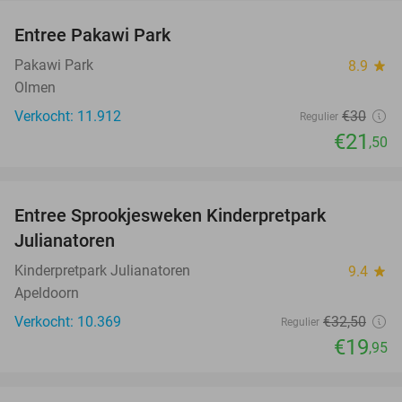
Entree Pakawi Park
28%
Pakawi Park
8.9
star
Olmen
Verkocht: 11.912
€30
Regulier
€21
,50
favorite_border
Entree Sprookjesweken Kinderpretpark
39%
Julianatoren
Kinderpretpark Julianatoren
9.4
star
Apeldoorn
Verkocht: 10.369
€32
,50
Regulier
€19
,95
favorite_border