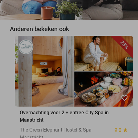
Anderen bekeken ook
28%
favorite_border
Overnachting voor 2 + entree City Spa in
Maastricht
The Green Elephant Hostel & Spa
9.0
star
Maastricht