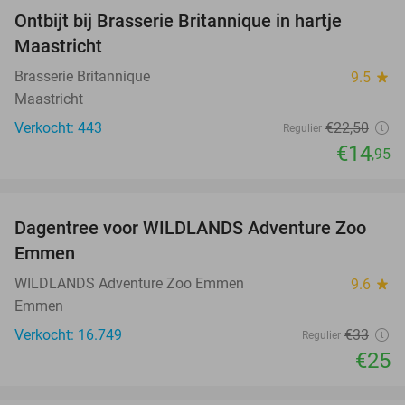
Ontbijt bij Brasserie Britannique in hartje
34%
Maastricht
Brasserie Britannique
9.5
star
Maastricht
Verkocht: 443
€22
,50
Regulier
€14
,95
favorite_border
Dagentree voor WILDLANDS Adventure Zoo
24%
Emmen
WILDLANDS Adventure Zoo Emmen
9.6
star
Emmen
Verkocht: 16.749
€33
Regulier
€25
favorite_border