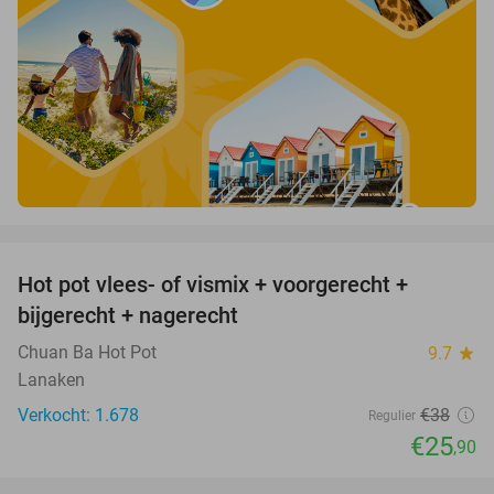
favorite_border
Hot pot vlees- of vismix + voorgerecht +
32%
bijgerecht + nagerecht
Chuan Ba Hot Pot
9.7
star
Lanaken
Verkocht: 1.678
€38
Regulier
€25
,90
favorite_border