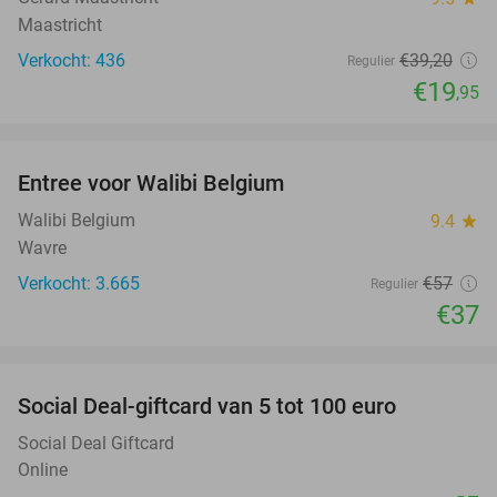
Maastricht
Verkocht: 436
€39
,20
Regulier
€19
,95
favorite_border
Entree voor Walibi Belgium
35%
Walibi Belgium
9.4
star
Wavre
Verkocht: 3.665
€57
Regulier
€37
favorite_border
Social Deal-giftcard van 5 tot 100 euro
Social Deal Giftcard
Online