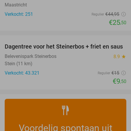
Maastricht
Verkocht: 251
€44
,95
Regulier
€25
,50
favorite_border
Dagentree voor het Steinerbos + friet en saus
37%
Belevenispark Steinerbos
8.9
star
Stein (11 km)
Verkocht: 43.321
€15
Regulier
€9
,50
Voordelig spontaan uit