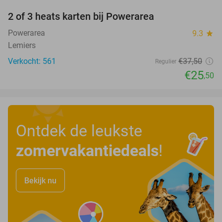
2 of 3 heats karten bij Powerarea
32%
Powerarea
9.3
star
Lemiers
Verkocht: 561
€37
,50
Regulier
€25
,50
Ontdek de leukste
zomervakantiedeals
!
Bekijk nu