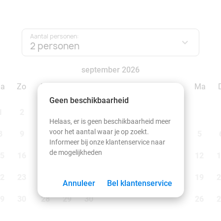
Aantal personen:
2 personen
september 2026
Za
Zo
Ma
Di
Wo
Do
Vr
Za
Zo
Ma
Geen beschikbaarheid
1
2
1
2
3
4
5
6
Helaas, er is geen beschikbaarheid meer
voor het aantal waar je op zoekt.
8
9
7
8
9
10
11
12
13
5
Informeer bij onze klantenservice naar
de mogelijkheden
5
16
14
15
16
17
18
19
20
12
1
2
23
21
22
23
24
25
26
27
19
2
Annuleer
Bel klantenservice
9
30
28
29
30
26
2