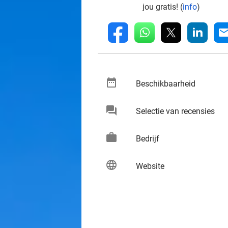
jou gratis! (
info
)
whatsapp
linkedin
fb
mai
date_range
keybo
Beschikbaarheid
chat
keybo
Selectie van recensies
work
keybo
Bedrijf
language
keybo
Website