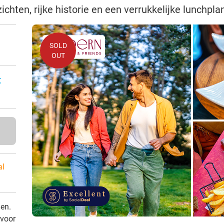
tzichten, rijke historie en een verrukkelijke lunchpla
SOLD
OUT
:
al
den.
 voor