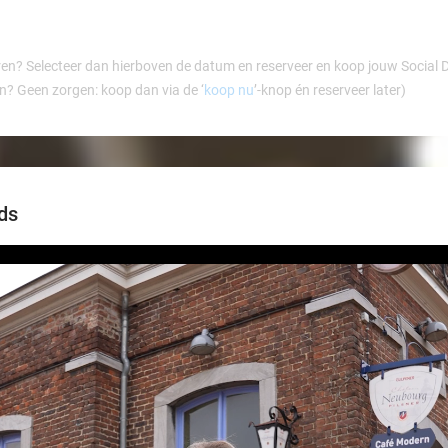
ren? Selecteer dan hierboven de datum en reserveer en koop jouw Social Dea
en? Geen zorgen: koop dan via de ‘
koop nu
’-knop én reserveer later)
ds