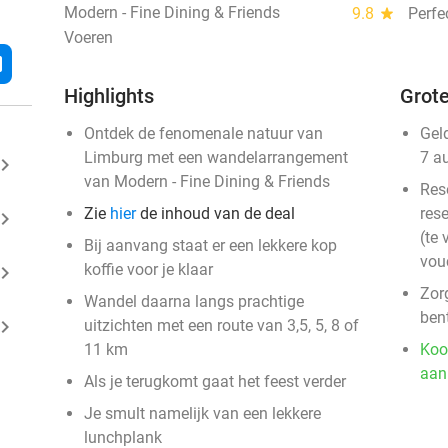
Modern - Fine Dining & Friends
9.8
star
Perfe
Voeren
l
Highlights
Grote
Ontdek de fenomenale natuur van
Gel
Limburg met een wandelarrangement
7 a
ard_arrow_right
van Modern - Fine Dining & Friends
Res
Zie
hier
de inhoud van de deal
rese
ard_arrow_right
(te 
Bij aanvang staat er een lekkere kop
vou
koffie voor je klaar
ard_arrow_right
Zorg
Wandel daarna langs prachtige
ben
ard_arrow_right
uitzichten met een route van 3,5, 5, 8 of
11 km
Koo
aan
Als je terugkomt gaat het feest verder
Je smult namelijk van een lekkere
lunchplank