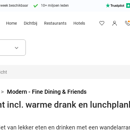
 week beschikbaar
10+ miljoen leden
Home
Dichtbij
Restaurants
Hotels
keyboard_arrow_down
>
Modern - Fine Dining & Friends
incl. warme drank en lunchplank
et van lekker eten en drinken met een wandelarr