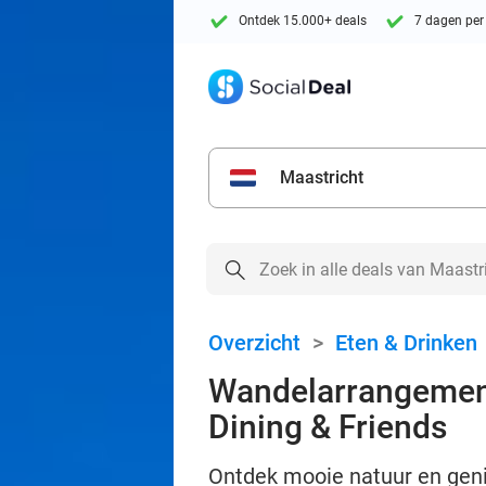
Ontdek 15.000+ deals
7 dagen per
Maastricht
Overzicht
>
Eten & Drinken
Wandelarrangement 
Dining & Friends
Ontdek mooie natuur en geni