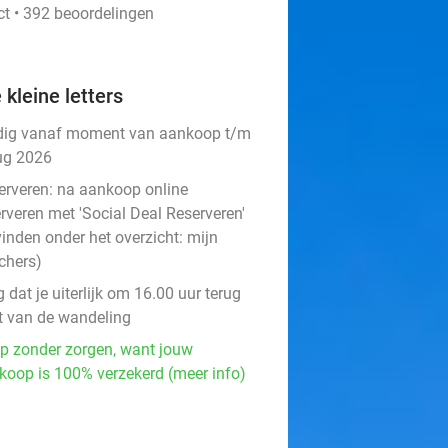
ct • 392 beoordelingen
 kleine letters
dig vanaf moment van aankoop t/m
ug 2026
erveren:
na aankoop online
rveren met 'Social Deal Reserveren'
vinden onder het overzicht:
mijn
chers
)
 dat je uiterlijk om 16.00 uur terug
t van de wandeling
p zonder zorgen, want jouw
koop is 100% verzekerd (meer info)