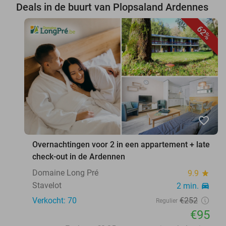
Deals in de buurt van Plopsaland Ardennes
62%
favorite_border
Overnachtingen voor 2 in een appartement + late
check-out in de Ardennen
Domaine Long Pré
9.9
star
Stavelot
2 min.
directions_car
Verkocht: 70
€252
Regulier
€95