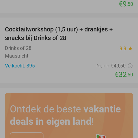
€9
,50
favorite_border
Cocktailworkshop (1,5 uur) + drankjes +
34%
snacks bij Drinks of 28
Drinks of 28
9.9
star
Maastricht
Verkocht: 395
€49
,50
Regulier
€32
,50
Ontdek de beste
vakantie
deals in eigen land
!