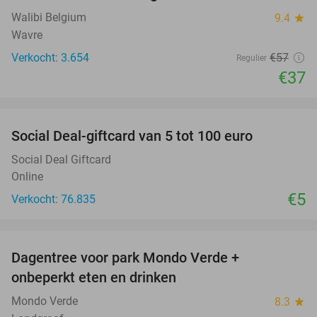
Walibi Belgium
9.4
star
Wavre
Verkocht: 3.654
€57
Regulier
€37
favorite_border
Social Deal-giftcard van 5 tot 100 euro
Social Deal Giftcard
Online
€5
Verkocht: 76.835
favorite_border
Dagentree voor park Mondo Verde +
25%
onbeperkt eten en drinken
Mondo Verde
8.3
star