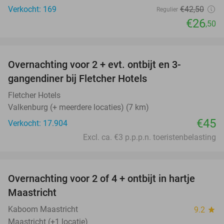
Verkocht: 169
€42
,50
Regulier
€26
,50
favorite_border
Overnachting voor 2 + evt. ontbijt en 3-
gangendiner bij Fletcher Hotels
Fletcher Hotels
Valkenburg (+ meerdere locaties) (7 km)
€45
Verkocht: 17.904
Excl. ca. €3 p.p.p.n. toeristenbelasting
favorite_border
Overnachting voor 2 of 4 + ontbijt in hartje
26%
Maastricht
Kaboom Maastricht
9.2
star
Maastricht (+1 locatie)