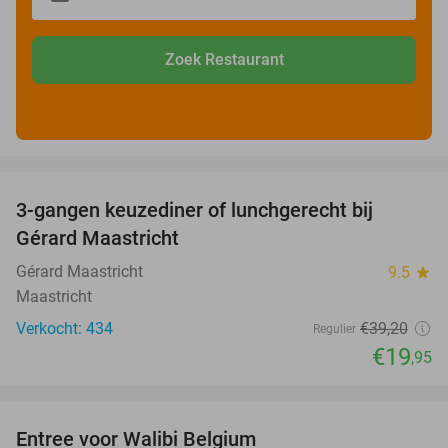
Zoek Restaurant
favorite_border
3-gangen keuzediner of lunchgerecht bij
49%
Gérard Maastricht
Gérard Maastricht
9.5
star
Maastricht
Verkocht: 434
€39
,20
Regulier
€19
,95
favorite_border
Entree voor Walibi Belgium
35%