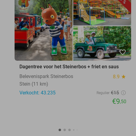
favorite_border
Dagentree voor het Steinerbos + friet en saus
Belevenispark Steinerbos
8.9
star
Stein (11 km)
Verkocht: 43.235
€15
Regulier
€9
,50