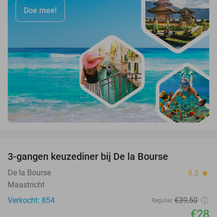
Doe mee!
favorite_border
3-gangen keuzediner bij De la Bourse
29%
De la Bourse
9.3
star
Maastricht
Verkocht: 854
€39
,50
Regulier
€28