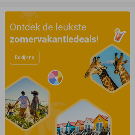
Ontdek de leukste
zomervakantiedeals
!
Bekijk nu