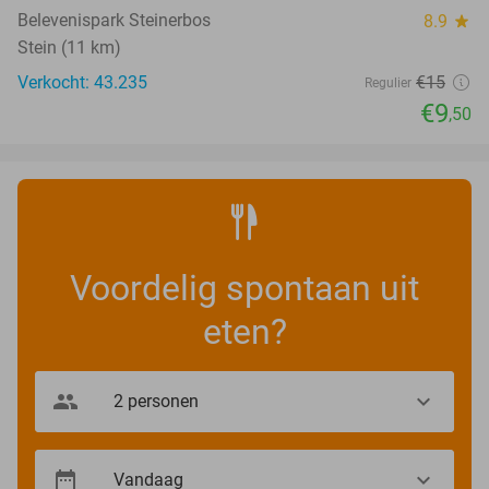
Belevenispark Steinerbos
8.9
star
Stein (11 km)
Verkocht: 43.235
€15
Regulier
€9
,50
Voordelig spontaan uit
eten?