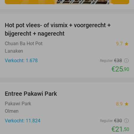
favorite_border
Hot pot vlees- of vismix + voorgerecht +
32%
bijgerecht + nagerecht
Chuan Ba Hot Pot
9.7
star
Lanaken
Verkocht: 1.678
€38
Regulier
€25
,90
favorite_border
Entree Pakawi Park
28%
Pakawi Park
8.9
star
Olmen
Verkocht: 11.824
€30
Regulier
€21
,50