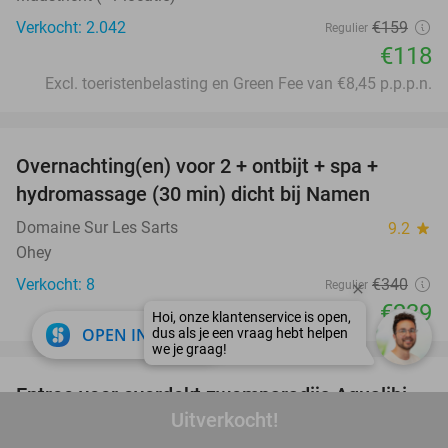
Verkocht: 2.042
€159
Regulier
€118
Excl. toeristenbelasting en Green Fee van €8,45 p.p.p.n.
favorite_border
Overnachting(en) voor 2 + ontbijt + spa +
30%
hydromassage (30 min) dicht bij Namen
Domaine Sur Les Sarts
9.2
star
Ohey
Verkocht: 8
€340
Regulier
€239
close
OPEN IN APP
favorite_border
Entree voor overdekt zwemparadijs Aqualibi
25%
Uitverkocht!
Aqualibi
8.4
star