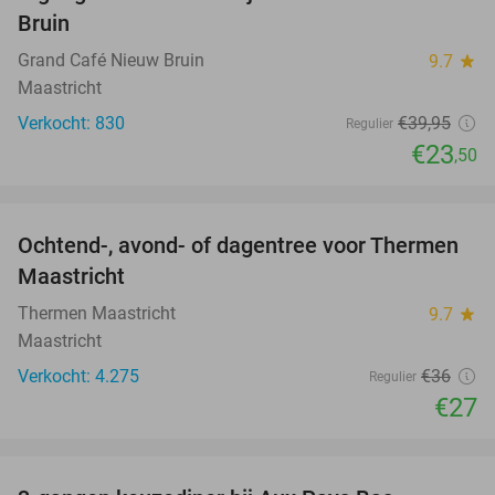
41%
Bruin
Grand Café Nieuw Bruin
9.7
star
Maastricht
Verkocht: 830
€39
,95
Regulier
€23
,50
favorite_border
Ochtend-, avond- of dagentree voor Thermen
25%
Maastricht
Thermen Maastricht
9.7
star
Maastricht
Verkocht: 4.275
€36
Regulier
€27
favorite_border