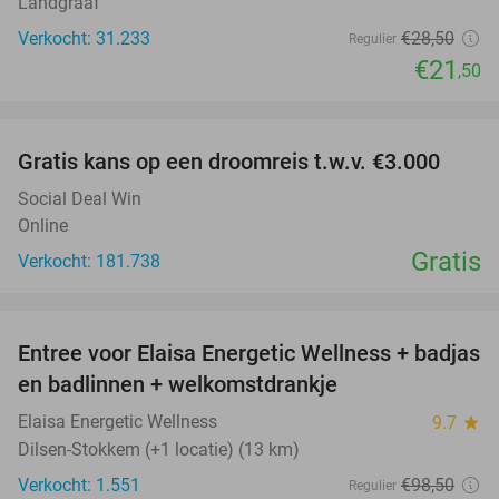
Landgraaf
Verkocht: 31.233
€28
,50
Regulier
€21
,50
favorite_border
Gratis kans op een droomreis t.w.v. €3.000
Social Deal Win
Online
Gratis
Verkocht: 181.738
favorite_border
Entree voor Elaisa Energetic Wellness + badjas
34%
en badlinnen + welkomstdrankje
Elaisa Energetic Wellness
9.7
star
Dilsen-Stokkem (+1 locatie) (13 km)
Verkocht: 1.551
€98
,50
Regulier