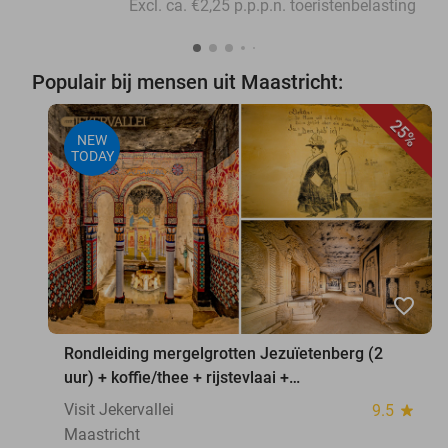
Excl. ca. €2,25 p.p.p.n. toeristenbelasting
Populair bij mensen uit Maastricht:
25%
NEW
TODAY
favorite_border
Rondleiding mergelgrotten Jezuïetenberg (2
uur) + koffie/thee + rijstevlaai +
waxinelichthouder
Visit Jekervallei
9.5
star
Maastricht