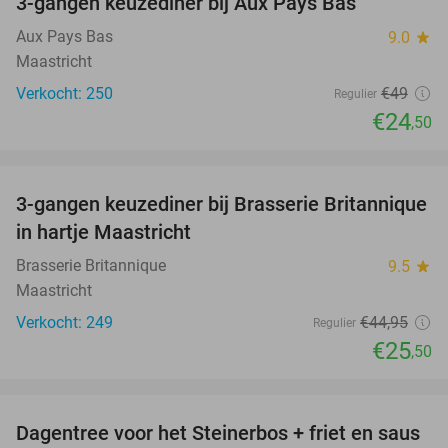
3-gangen keuzediner bij Aux Pays Bas
50%
Aux Pays Bas
9.0
star
Maastricht
Verkocht: 250
€49
Regulier
€24
,50
favorite_border
3-gangen keuzediner bij Brasserie Britannique
43%
in hartje Maastricht
Brasserie Britannique
9.5
star
Maastricht
Verkocht: 249
€44
,95
Regulier
€25
,50
favorite_border
Dagentree voor het Steinerbos + friet en saus
37%