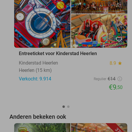
favorite_border
Entreeticket voor Kinderstad Heerlen
Kinderstad Heerlen
8.9
star
Heerlen (15 km)
Verkocht: 9.914
€14
Regulier
€9
,50
Anderen bekeken ook
37%