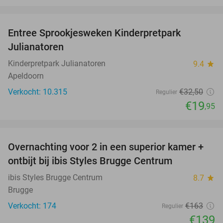
favorite_border
Entree Sprookjesweken Kinderpretpark
39%
Julianatoren
Kinderpretpark Julianatoren
9.4
star
Apeldoorn
Verkocht: 10.315
€32
,50
Regulier
€19
,95
favorite_border
Overnachting voor 2 in een superior kamer +
15%
ontbijt bij ibis Styles Brugge Centrum
ibis Styles Brugge Centrum
8.7
star
Brugge
Verkocht: 174
€163
Regulier
€139