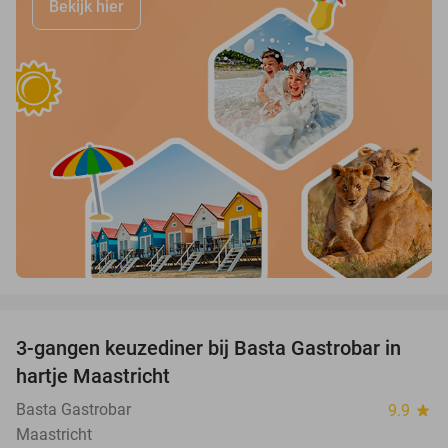
Bekijk hier
favorite_border
3-gangen keuzediner bij Basta Gastrobar in
38%
hartje Maastricht
Basta Gastrobar
9.9
star
Maastricht