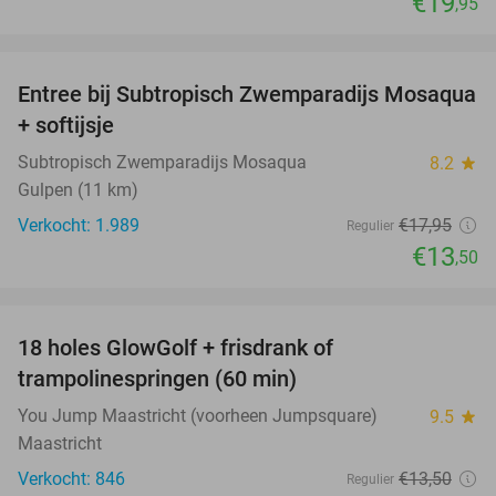
€19
,95
favorite_border
Entree bij Subtropisch Zwemparadijs Mosaqua
25%
+ softijsje
Subtropisch Zwemparadijs Mosaqua
8.2
star
Gulpen (11 km)
Verkocht: 1.989
€17
,95
Regulier
€13
,50
favorite_border
18 holes GlowGolf + frisdrank of
30%
trampolinespringen (60 min)
You Jump Maastricht (voorheen Jumpsquare)
9.5
star
Maastricht
Verkocht: 846
€13
,50
Regulier