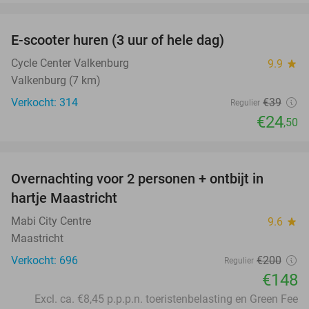
favorite_border
E-scooter huren (3 uur of hele dag)
37%
Cycle Center Valkenburg
9.9
star
Valkenburg (7 km)
Verkocht: 314
€39
Regulier
€24
,50
favorite_border
Overnachting voor 2 personen + ontbijt in
26%
hartje Maastricht
Mabi City Centre
9.6
star
Maastricht
Verkocht: 696
€200
Regulier
€148
Excl. ca. €8,45 p.p.p.n. toeristenbelasting en Green Fee