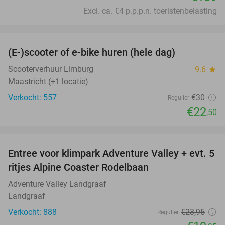
Excl. ca. €4 p.p.p.n. toeristenbelasting
favorite_border
(E-)scooter of e-bike huren (hele dag)
25%
Scooterverhuur Limburg
9.6
star
Maastricht (+1 locatie)
Verkocht: 557
€30
Regulier
€22
,50
favorite_border
Entree voor klimpark Adventure Valley + evt. 5
17%
ritjes Alpine Coaster Rodelbaan
Adventure Valley Landgraaf
Landgraaf
Verkocht: 888
€23
,95
Regulier