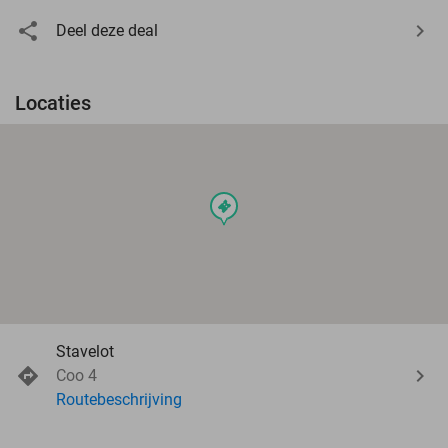
Deel deze deal
Locaties
events
Stavelot
Coo 4
Routebeschrijving