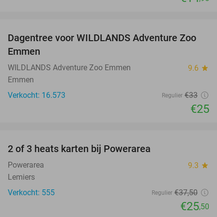
favorite_border
Dagentree voor WILDLANDS Adventure Zoo
24%
Emmen
WILDLANDS Adventure Zoo Emmen
9.6
star
Emmen
Verkocht: 16.573
€33
Regulier
€25
favorite_border
2 of 3 heats karten bij Powerarea
32%
Powerarea
9.3
star
Lemiers
Verkocht: 555
€37
,50
Regulier
€25
,50