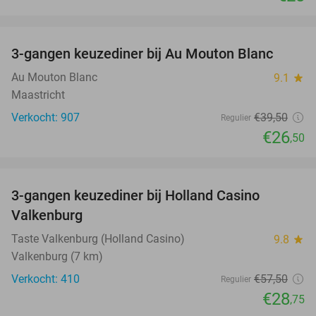
favorite_border
3-gangen keuzediner bij Au Mouton Blanc
33%
Au Mouton Blanc
9.1
star
Maastricht
Verkocht: 907
€39
,50
Regulier
€26
,50
favorite_border
3-gangen keuzediner bij Holland Casino
50%
Valkenburg
Taste Valkenburg (Holland Casino)
9.8
star
Valkenburg (7 km)
Verkocht: 410
€57
,50
Regulier
€28
,75