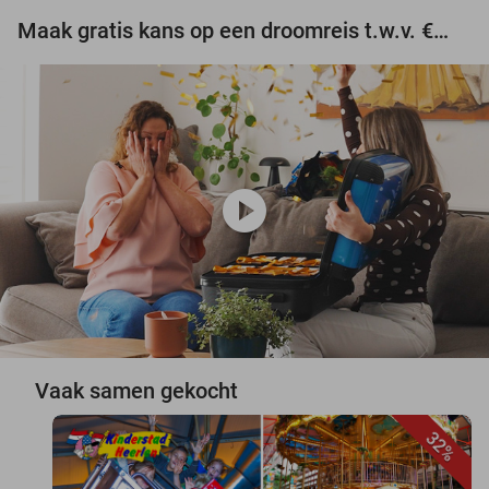
Maak gratis kans op een droomreis t.w.v. €3.000!
play_circle
Vaak samen gekocht
32%