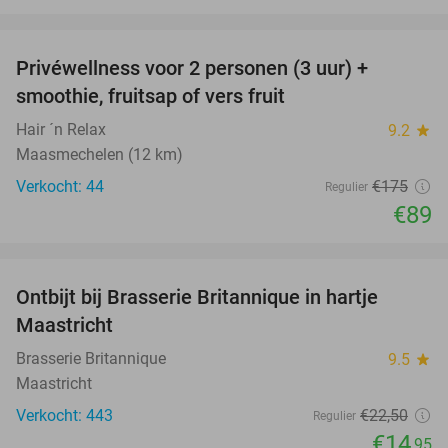
favorite_border
Privéwellness voor 2 personen (3 uur) +
49%
smoothie, fruitsap of vers fruit
Hair ´n Relax
9.2
star
Maasmechelen (12 km)
Verkocht: 44
€175
Regulier
€89
favorite_border
Ontbijt bij Brasserie Britannique in hartje
34%
Maastricht
Brasserie Britannique
9.5
star
Maastricht
Verkocht: 443
€22
,50
Regulier
€14
,95