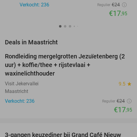
Verkocht: 236
€24
Regulier
€17
,95
favorite_border
Deals in Maastricht
Rondleiding mergelgrotten Jezuïetenberg (2
25%
NEW
uur) + koffie/thee + rijstevlaai +
TODAY
waxinelichthouder
Visit Jekervallei
9.5
star
Maastricht
Verkocht: 236
€24
Regulier
€17
,95
favorite_border
3-gangen keuzediner bij Grand Café Nieuw