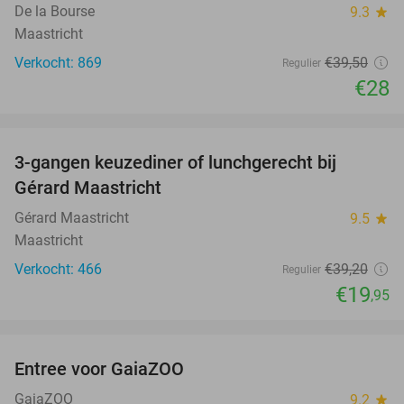
De la Bourse
9.3
star
Maastricht
Verkocht: 869
€39
,50
Regulier
€28
favorite_border
3-gangen keuzediner of lunchgerecht bij
49%
Gérard Maastricht
Gérard Maastricht
9.5
star
Maastricht
Verkocht: 466
€39
,20
Regulier
€19
,95
favorite_border
Entree voor GaiaZOO
14%
GaiaZOO
9.2
star