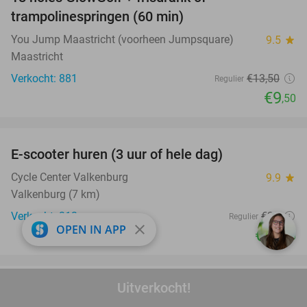
30%
trampolinespringen (60 min)
You Jump Maastricht (voorheen Jumpsquare)
9.5
star
Maastricht
Verkocht: 881
€13
,50
Regulier
€9
,50
favorite_border
E-scooter huren (3 uur of hele dag)
37%
Cycle Center Valkenburg
9.9
star
Valkenburg (7 km)
Verkocht: 313
€39
Regulier
close
OPEN IN APP
€24
,50
favorite_border
Uitverkocht!
MaDiWoDo Bioscoopkaart van Nationale
31%