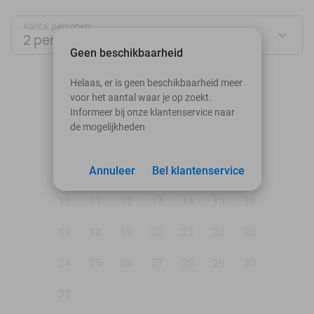
Aantal personen:
2 personen
Geen beschikbaarheid
augustus 2026
Helaas, er is geen beschikbaarheid meer
voor het aantal waar je op zoekt.
Ma
Di
Wo
Do
Vr
Za
Zo
Informeer bij onze klantenservice naar
de mogelijkheden
1
2
3
Annuleer
4
5
Bel klantenservice
6
7
8
9
10
11
12
13
14
15
16
17
18
19
20
21
22
23
24
25
26
27
28
29
30
31