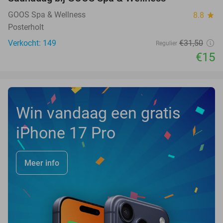
52%
NEW
TODAY
GOOS Spa & Wellness
8.8
star
Posterholt
Verkocht: 149
€31
,50
Regulier
€15
Win vandaag een gratis
iPhone 17 Pro
Meer info