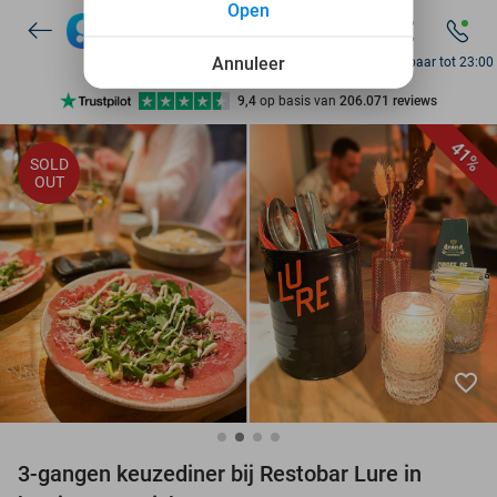
Open
10+ miljoen leden
Annuleer
9,4
op basis van
206.071 reviews
Bereikbaar tot 23:00
Ontdek 15.000+ deals
7 dagen per week beschikbaar
41%
SOLD
OUT
10+ miljoen leden
favorite_border
3-gangen keuzediner bij Restobar Lure in