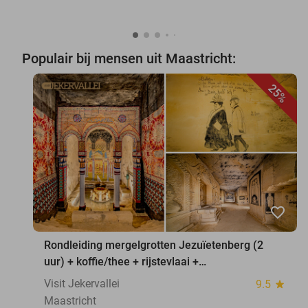
Populair bij mensen uit Maastricht:
25%
favorite_border
Rondleiding mergelgrotten Jezuïetenberg (2
uur) + koffie/thee + rijstevlaai +
waxinelichthouder
Visit Jekervallei
9.5
star
Maastricht