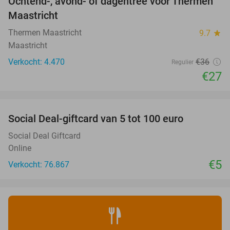
Ochtend-, avond- of dagentree voor Thermen
25%
Maastricht
Thermen Maastricht
9.7
star
Maastricht
Verkocht: 4.470
€36
Regulier
€27
favorite_border
Social Deal-giftcard van 5 tot 100 euro
Social Deal Giftcard
Online
€5
Verkocht: 76.867