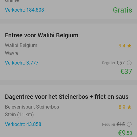
Online
Gratis
Verkocht: 184.808
favorite_border
Entree voor Walibi Belgium
35%
Walibi Belgium
9.4
star
Wavre
Verkocht: 3.777
€57
Regulier
€37
favorite_border
Dagentree voor het Steinerbos + friet en saus
37%
Belevenispark Steinerbos
8.9
star
Stein (11 km)
Verkocht: 43.858
€15
Regulier
€9
,50