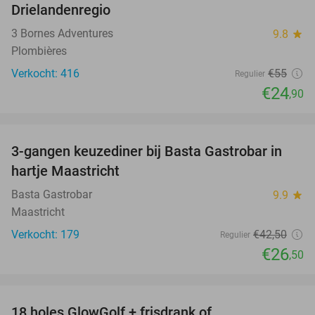
Drielandenregio
3 Bornes Adventures
9.8
star
Plombières
Verkocht: 416
€55
Regulier
€24
,90
favorite_border
3-gangen keuzediner bij Basta Gastrobar in
38%
hartje Maastricht
Basta Gastrobar
9.9
star
Maastricht
Verkocht: 179
€42
,50
Regulier
€26
,50
favorite_border
18 holes GlowGolf + frisdrank of