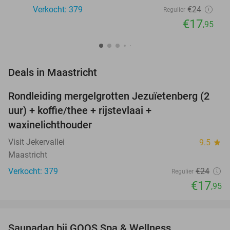
Verkocht: 379
€24
Regulier
€17
,95
favorite_border
Deals in Maastricht
Rondleiding mergelgrotten Jezuïetenberg (2
25%
uur) + koffie/thee + rijstevlaai +
waxinelichthouder
Visit Jekervallei
9.5
star
Maastricht
Verkocht: 379
€24
Regulier
€17
,95
favorite_border
Saunadag bij GOOS Spa & Wellness