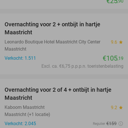
€25
,90
favorite_border
Overnachting voor 2 + ontbijt in hartje
Maastricht
Leonardo Boutique Hotel Maastricht City Center
9.6
star
Maastricht
€105
Verkocht: 1.511
,19
Excl. ca. €6,75 p.p.p.n. toeristenbelasting
favorite_border
Overnachting voor 2 of 4 + ontbijt in hartje
26%
Maastricht
Kaboom Maastricht
9.2
star
Maastricht (+1 locatie)
Verkocht: 2.045
€159
Regulier