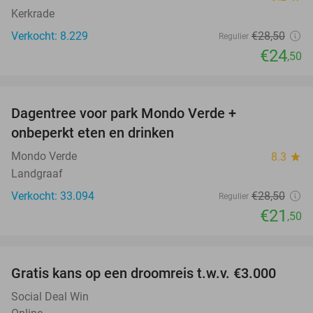
Kerkrade
Verkocht: 8.229
€28
,50
Regulier
€24
,50
favorite_border
Dagentree voor park Mondo Verde +
25%
onbeperkt eten en drinken
Mondo Verde
8.3
star
Landgraaf
Verkocht: 33.094
€28
,50
Regulier
€21
,50
favorite_border
Gratis kans op een droomreis t.w.v. €3.000
Social Deal Win