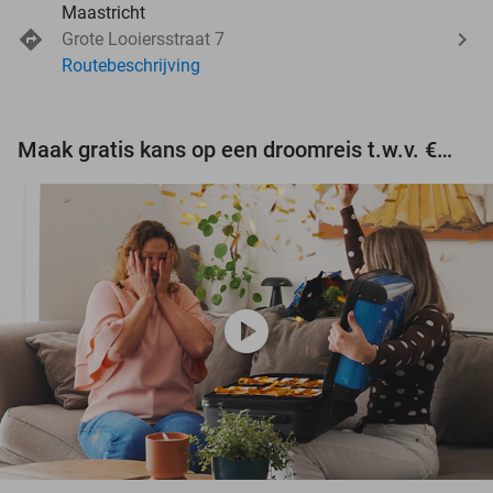
Maastricht
Grote Looiersstraat 7
Routebeschrijving
Maak gratis kans op een droomreis t.w.v. €3.000!
play_circle