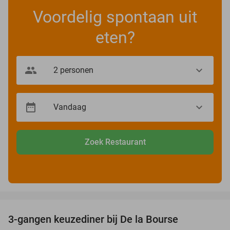
Voordelig spontaan uit
eten?
Zoek Restaurant
favorite_border
3-gangen keuzediner bij De la Bourse
29%