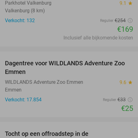
Parkhotel Valkenburg
9.1
star
Valkenburg (8 km)
Verkocht: 132
€254
Regulier
€169
Inclusief alle bijkomende kosten
favorite_border
Dagentree voor WILDLANDS Adventure Zoo
24%
Emmen
WILDLANDS Adventure Zoo Emmen
9.6
star
Emmen
Verkocht: 17.854
€33
Regulier
€25
favorite_border
Tocht op een offroadstep in de
55%