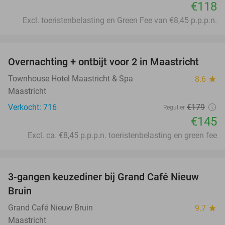
€118
Excl. toeristenbelasting en Green Fee van €8,45 p.p.p.n.
favorite_border
Overnachting + ontbijt voor 2 in Maastricht
19%
Townhouse Hotel Maastricht & Spa
8.6
star
Maastricht
Verkocht: 716
€179
Regulier
€145
Excl. ca. €8,45 p.p.p.n. toeristenbelasting en green fee
favorite_border
3-gangen keuzediner bij Grand Café Nieuw
41%
Bruin
Grand Café Nieuw Bruin
9.7
star
Maastricht