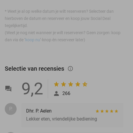
*
Weet je al op welke datum je wilt reserveren? Selecteer dan
hierboven de datum en reserveer en koop jouw Social Deal
tegelijkertijd.
(Weet je nog niet wanneer je wilt reserveren? Geen zorgen: koop
dan via de ‘
koop nu
’-knop én reserveer later)
Selectie van recensies
info_outlined
9,2
266
P.
Dhr. P. Aelen
Lekker eten, vriendelijke bediening