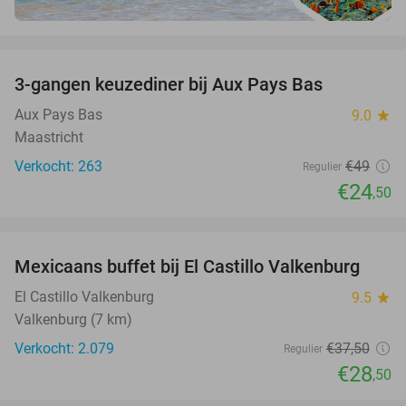
favorite_border
3-gangen keuzediner bij Aux Pays Bas
50%
Aux Pays Bas
9.0
star
Maastricht
Verkocht: 263
€49
Regulier
€24
,50
favorite_border
Mexicaans buffet bij El Castillo Valkenburg
24%
El Castillo Valkenburg
9.5
star
Valkenburg (7 km)
Verkocht: 2.079
€37
,50
Regulier
€28
,50
favorite_border