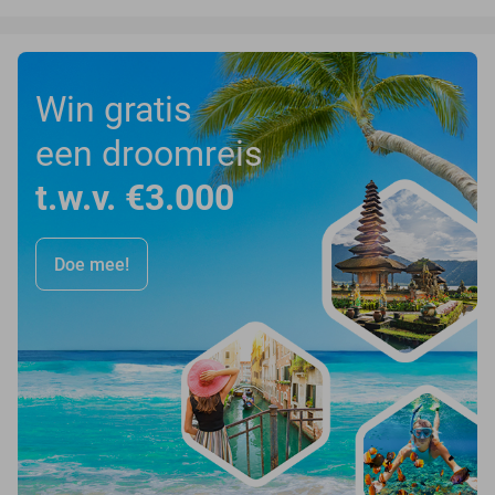
Win gratis
een droomreis
t.w.v. €3.000
Doe mee!