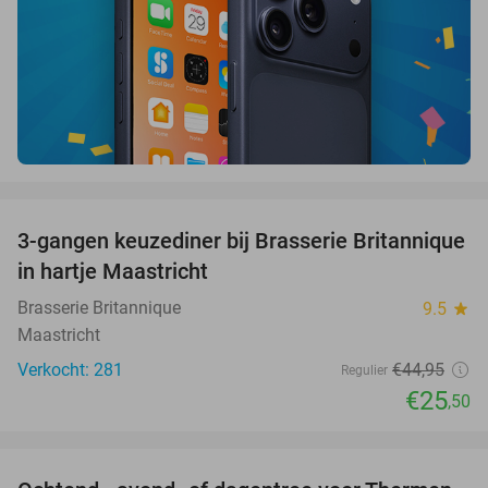
favorite_border
3-gangen keuzediner bij Brasserie Britannique
43%
in hartje Maastricht
Brasserie Britannique
9.5
star
Maastricht
Verkocht: 281
€44
,95
Regulier
€25
,50
favorite_border