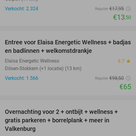
Verkocht: 2.324
€17
,95
Regulier
€13
,50
favorite_border
Entree voor Elaisa Energetic Wellness + badjas
34%
en badlinnen + welkomstdrankje
Elaisa Energetic Wellness
9.7
star
Dilsen-Stokkem (+1 locatie) (13 km)
Verkocht: 1.566
€98
,50
Regulier
€65
favorite_border
Overnachting voor 2 + ontbijt + wellness +
33%
gratis parkeren + borrelplank + meer in
Valkenburg