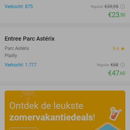
Verkocht: 875
€39
,95
Regulier
€23
,50
favorite_border
Entree Parc Astérix
30%
Parc Astérix
9.6
star
Plailly
Verkocht: 1.777
€68
Regulier
€47
,60
Ontdek de leukste
zomervakantiedeals
!