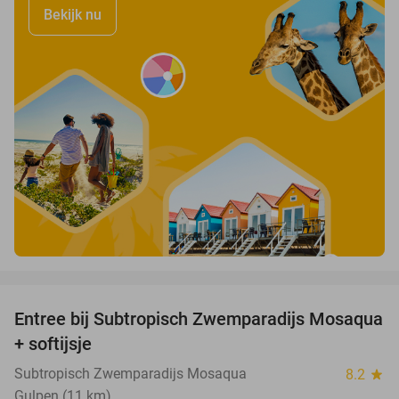
Bekijk nu
favorite_border
Entree bij Subtropisch Zwemparadijs Mosaqua
25%
+ softijsje
Subtropisch Zwemparadijs Mosaqua
8.2
star
Gulpen (11 km)