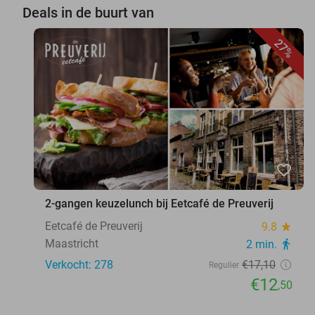
Deals in de buurt van
27%
favorite_border
2-gangen keuzelunch bij Eetcafé de Preuverij
Eetcafé de Preuverij
9.8
star
Maastricht
2 min.
directions_walk
Verkocht: 278
€17
,10
Regulier
€12
,50