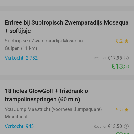
favorite_border
Entree bij Subtropisch Zwemparadijs Mosaqua
25%
+ softijsje
Subtropisch Zwemparadijs Mosaqua
8.2
star
Gulpen (11 km)
Verkocht: 2.782
€17
,95
Regulier
€13
,50
favorite_border
18 holes GlowGolf + frisdrank of
30%
trampolinespringen (60 min)
You Jump Maastricht (voorheen Jumpsquare)
9.5
star
Maastricht
Verkocht: 945
€13
,50
Regulier