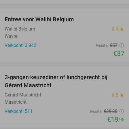
favorite_border
Entree voor Walibi Belgium
35%
Walibi Belgium
9.4
star
Wavre
Verkocht: 3.942
€57
Regulier
€37
favorite_border
3-gangen keuzediner of lunchgerecht bij
49%
Gérard Maastricht
Gérard Maastricht
9.5
star
Maastricht
Verkocht: 511
€39
,20
Regulier
€19
,95