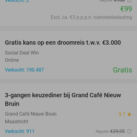
Verkocht: 2
€168
Regulier
€99
Excl. ca. €3 p.p.p.n. toeristenbelasting
favorite_border
Gratis kans op een droomreis t.w.v. €3.000
Social Deal Win
Online
Gratis
Verkocht: 190.487
favorite_border
3-gangen keuzediner bij Grand Café Nieuw
41%
Bruin
Grand Café Nieuw Bruin
9.7
star
Maastricht
Verkocht: 911
€39
,95
Regulier