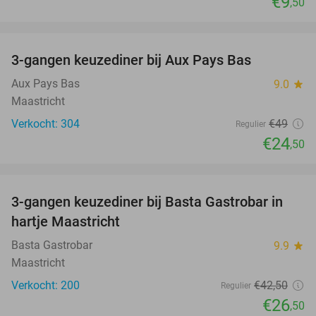
€9
,50
favorite_border
3-gangen keuzediner bij Aux Pays Bas
50%
Aux Pays Bas
9.0
star
Maastricht
Verkocht: 304
€49
Regulier
€24
,50
favorite_border
3-gangen keuzediner bij Basta Gastrobar in
38%
hartje Maastricht
Basta Gastrobar
9.9
star
Maastricht
Verkocht: 200
€42
,50
Regulier
€26
,50