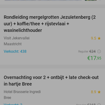
favorite_border
Rondleiding mergelgrotten Jezuïetenberg (2
25%
uur) + koffie/thee + rijstevlaai +
waxinelichthouder
Visit Jekervallei
9.5
star
Maastricht
Verkocht: 438
€24
Regulier
€17
,95
favorite_border
Overnachting voor 2 + ontbijt + late check-out
41%
NEW
in hartje Bree
TODAY
Hotel Brasserie Ingredi
8.9
star
Bree