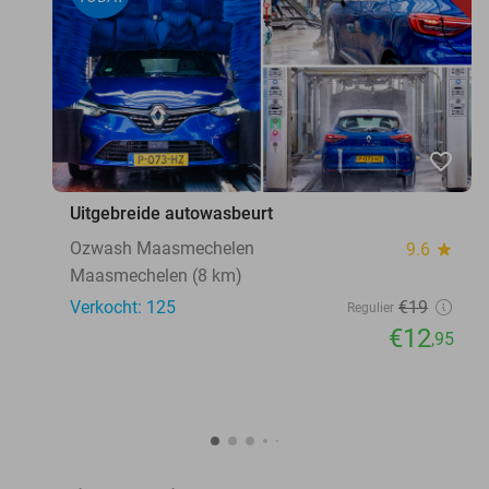
favorite_border
Uitgebreide autowasbeurt
Ozwash Maasmechelen
9.6
star
Maasmechelen (8 km)
Verkocht: 125
€19
Regulier
€12
,95