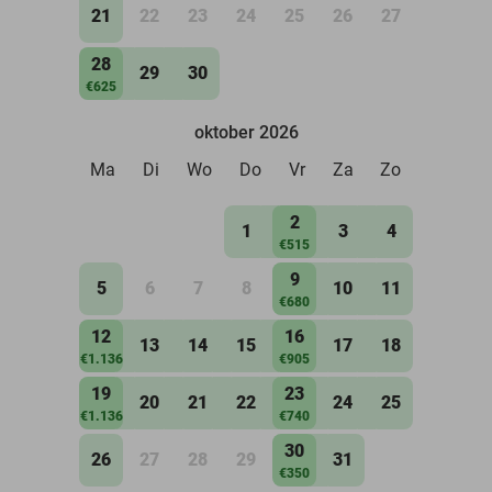
21
22
23
24
25
26
27
28
29
30
€625
oktober 2026
Ma
Di
Wo
Do
Vr
Za
Zo
2
1
3
4
€515
9
5
6
7
8
10
11
€680
12
16
13
14
15
17
18
€1.136
€905
19
23
20
21
22
24
25
€1.136
€740
30
26
27
28
29
31
€350