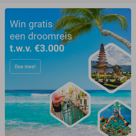
Win gratis
een droomreis
t.w.v. €3.000
Doe mee!