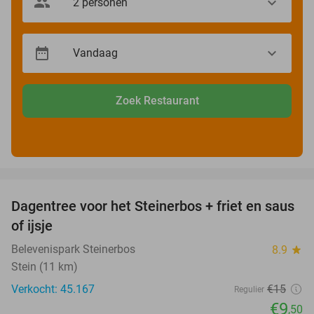
Zoek Restaurant
favorite_border
Dagentree voor het Steinerbos + friet en saus
37%
of ijsje
Belevenispark Steinerbos
8.9
star
Stein (11 km)
Verkocht: 45.167
€15
Regulier
€9
,50