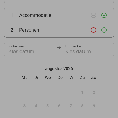
remove_circle_outline
add_circle_outline
1
Accommodatie
remove_circle_outline
add_circle_outline
2
Personen
Inchecken
Uitchecken
Kies datum
Kies datum
augustus 2026
Ma
Di
Wo
Do
Vr
Za
Zo
1
2
3
4
5
6
7
8
9