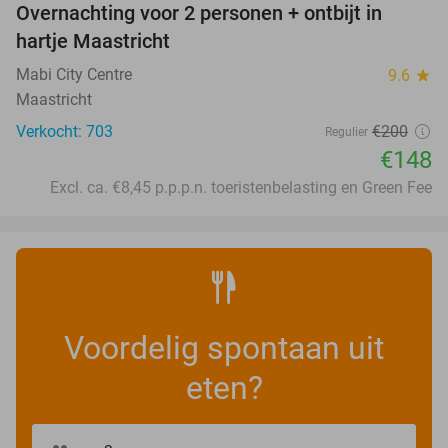
Overnachting voor 2 personen + ontbijt in
26%
hartje Maastricht
Mabi City Centre
9.6
star
Maastricht
Verkocht: 703
€200
Regulier
€148
Excl. ca. €8,45 p.p.p.n. toeristenbelasting en Green Fee
Voordelig spontaan uit
eten?