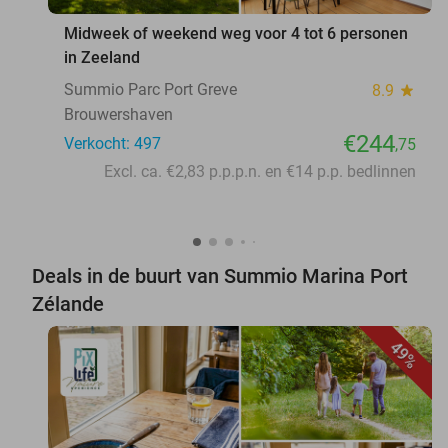
Midweek of weekend weg voor 4 tot 6 personen
in Zeeland
Summio Parc Port Greve
8.9
star
Brouwershaven
€244
Verkocht: 497
,75
Excl. ca. €2,83 p.p.p.n. en €14 p.p. bedlinnen
Deals in de buurt van Summio Marina Port
Zélande
49%