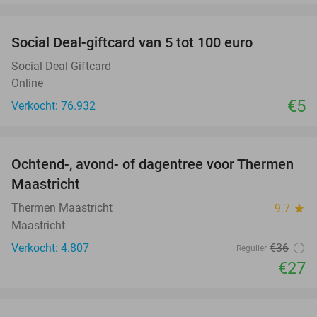
favorite_border
Social Deal-giftcard van 5 tot 100 euro
Social Deal Giftcard
Online
€5
Verkocht: 76.932
favorite_border
Ochtend-, avond- of dagentree voor Thermen
25%
Maastricht
Thermen Maastricht
9.7
star
Maastricht
Verkocht: 4.807
€36
Regulier
€27
favorite_border