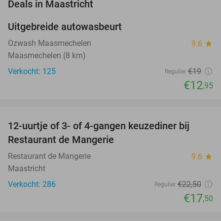
favorite_border
Deals in Maastricht
Uitgebreide autowasbeurt
32%
NEW
TODAY
Ozwash Maasmechelen
9.6
star
Maasmechelen (8 km)
Verkocht: 125
€19
Regulier
€12
,95
favorite_border
12-uurtje of 3- of 4-gangen keuzediner bij
22%
Restaurant de Mangerie
Restaurant de Mangerie
9.6
star
Maastricht
Verkocht: 286
€22
,50
Regulier
€17
,50