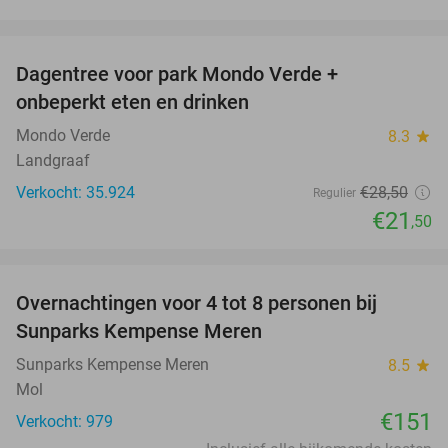
favorite_border
Dagentree voor park Mondo Verde +
25%
onbeperkt eten en drinken
Mondo Verde
8.3
star
Landgraaf
Verkocht: 35.924
€28
,50
Regulier
€21
,50
favorite_border
Overnachtingen voor 4 tot 8 personen bij
Sunparks Kempense Meren
Sunparks Kempense Meren
8.5
star
Mol
€151
Verkocht: 979