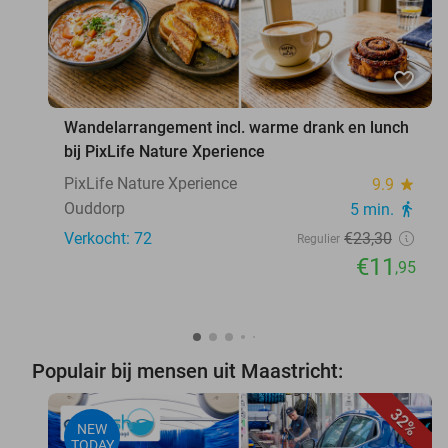
favorite_border
Wandelarrangement incl. warme drank en lunch
bij PixLife Nature Xperience
PixLife Nature Xperience
9.9
star
Ouddorp
5 min.
directions_walk
Verkocht: 72
€23
,30
Regulier
€11
,95
Populair bij mensen uit Maastricht:
32%
NEW
TODAY