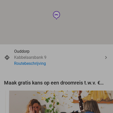
hotel
Ouddorp
Kabbelaarsbank 9
Routebeschrijving
Maak gratis kans op een droomreis t.w.v. €3.000!