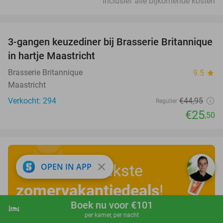
Inclusief alle bijkomende kosten
favorite_border
3-gangen keuzediner bij Brasserie Britannique
43%
in hartje Maastricht
Brasserie Britannique
9.5
star
Maastricht
Verkocht: 294
€44
,95
Regulier
€25
,50
close
Ontdek de leukste
OPEN IN APP
zomervakantiedeals
!
Boek nu voor €101
hotel
shopping_cart
Boek nu
navigate_next
per kamer, per nacht
Bekijk nu