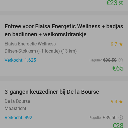
€23
,50
favorite_border
Entree voor Elaisa Energetic Wellness + badjas
34%
en badlinnen + welkomstdrankje
Elaisa Energetic Wellness
9.7
star
Dilsen-Stokkem (+1 locatie) (13 km)
Verkocht: 1.625
€98
,50
Regulier
€65
favorite_border
3-gangen keuzediner bij De la Bourse
29%
De la Bourse
9.3
star
Maastricht
Verkocht: 892
€39
,50
Regulier
€28