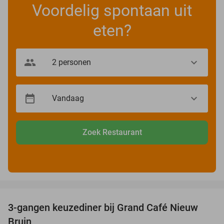
Voordelig spontaan uit
eten?
Zoek Restaurant
favorite_border
3-gangen keuzediner bij Grand Café Nieuw
41%
Bruin