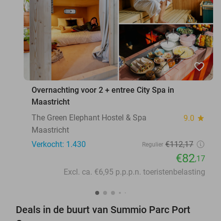
favorite_border
Overnachting voor 2 + entree City Spa in
Maastricht
The Green Elephant Hostel & Spa
9.0
star
Maastricht
Verkocht: 1.430
€112
,17
Regulier
€82
,17
Excl. ca. €6,95 p.p.p.n. toeristenbelasting
Deals in de buurt van Summio Parc Port