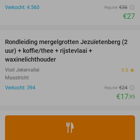
Verkocht: 4.560
€36
Regulier
€27
favorite_border
Rondleiding mergelgrotten Jezuïetenberg (2
25%
uur) + koffie/thee + rijstevlaai +
waxinelichthouder
Visit Jekervallei
9.5
star
Maastricht
Verkocht: 394
€24
Regulier
€17
,95