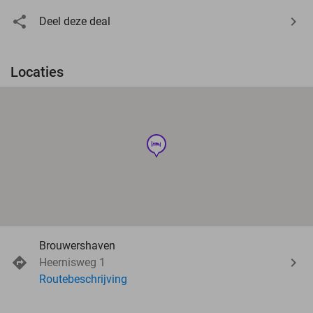
Deel deze deal
Locaties
hotel
Brouwershaven
Heernisweg 1
Routebeschrijving