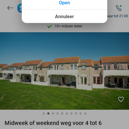
Open
Ontdek 15.000+ deals
7 dagen per week beschikbaar
Annuleer
Bereikbaar tot 21:00
10+ miljoen leden
9,4
op basis van
206.222 reviews
Ontdek 15.000+ deals
7 dagen per week beschikbaar
10+ miljoen leden
favorite_border
Midweek of weekend weg voor 4 tot 6