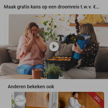
Maak gratis kans op een droomreis t.w.v. €3.000!
play_circle
Anderen bekeken ook
28%