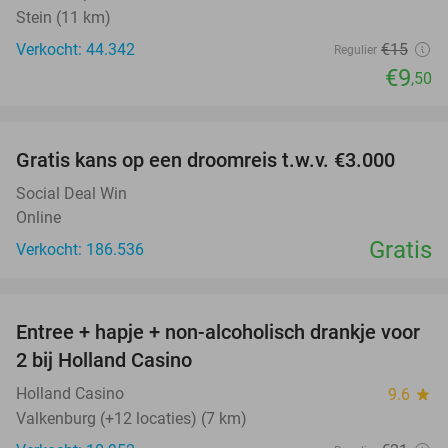
Stein (11 km)
Verkocht: 44.342
€15
Regulier
€9
,50
favorite_border
Gratis kans op een droomreis t.w.v. €3.000
Social Deal Win
Online
Gratis
Verkocht: 186.536
favorite_border
Entree + hapje + non-alcoholisch drankje voor
52%
2 bij Holland Casino
Holland Casino
9.6
star
Valkenburg (+12 locaties) (7 km)