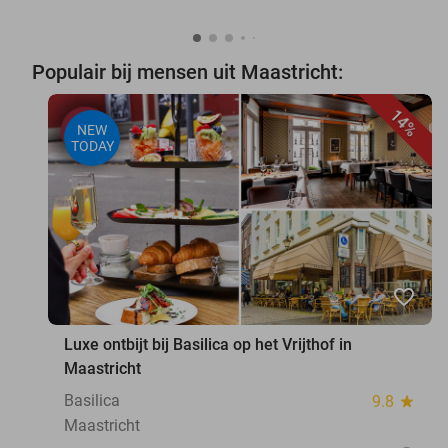
Populair bij mensen uit Maastricht:
14%
NEW
TODAY
favorite_border
Luxe ontbijt bij Basilica op het Vrijthof in
Maastricht
Basilica
9.8
star
Maastricht