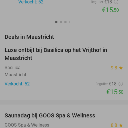
Verkocht: 52
€18
Regulier
€15
,50
favorite_border
Deals in Maastricht
Luxe ontbijt bij Basilica op het Vrijthof in
14%
NEW
Maastricht
TODAY
Basilica
9.8
star
Maastricht
Verkocht: 52
€18
Regulier
€15
,50
favorite_border
Saunadag bij GOOS Spa & Wellness
52%
GOOS Spa & Wellness
8.8
star