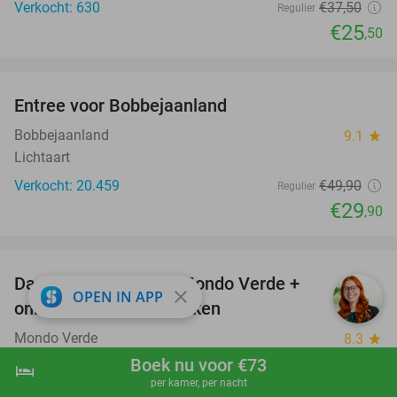
Verkocht: 630
€37
,50
Regulier
€25
,50
favorite_border
Entree voor Bobbejaanland
40%
Bobbejaanland
9.1
star
Lichtaart
Verkocht: 20.459
€49
,90
Regulier
€29
,90
favorite_border
Dagentree voor park Mondo Verde +
25%
close
OPEN IN APP
onbeperkt eten en drinken
Mondo Verde
8.3
star
Landgraaf
Boek nu voor €73
hotel
shopping_cart
Boek nu
navigate_next
per kamer, per nacht
Verkocht: 34.254
€28
,50
Regulier