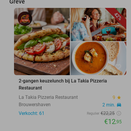
Greve
42%
favorite_border
2-gangen keuzelunch bij La Takia Pizzeria
Restaurant
La Takia Pizzeria Restaurant
9
star
Brouwershaven
2 min.
directions_car
Verkocht: 61
€22
,25
Regulier
€12
,95