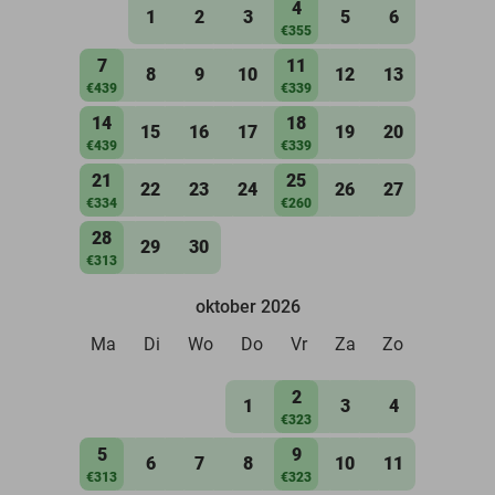
4
1
2
3
5
6
€355
7
11
8
9
10
12
13
€439
€339
14
18
15
16
17
19
20
€439
€339
21
25
22
23
24
26
27
€334
€260
28
29
30
€313
oktober 2026
Ma
Di
Wo
Do
Vr
Za
Zo
2
1
3
4
€323
5
9
6
7
8
10
11
€313
€323