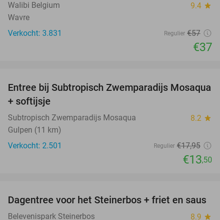
Walibi Belgium
9.4
star
Wavre
Verkocht: 3.831
€57
Regulier
€37
favorite_border
Entree bij Subtropisch Zwemparadijs Mosaqua
25%
+ softijsje
Subtropisch Zwemparadijs Mosaqua
8.2
star
Gulpen (11 km)
Verkocht: 2.501
€17
,95
Regulier
€13
,50
favorite_border
Dagentree voor het Steinerbos + friet en saus
37%
Belevenispark Steinerbos
8.9
star