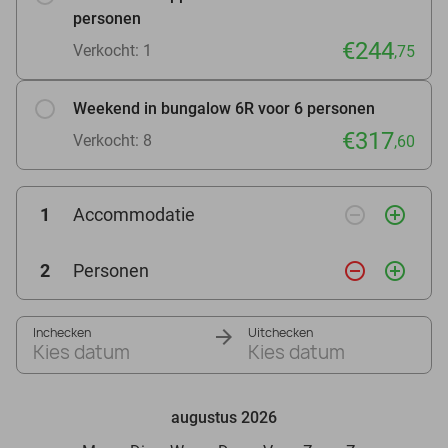
personen
€244
Verkocht: 1
,75
Weekend in bungalow 6R voor 6 personen
€317
Verkocht: 8
,60
remove_circle_outline
add_circle_outline
1
Accommodatie
remove_circle_outline
add_circle_outline
2
Personen
Inchecken
Uitchecken
Kies datum
Kies datum
augustus 2026