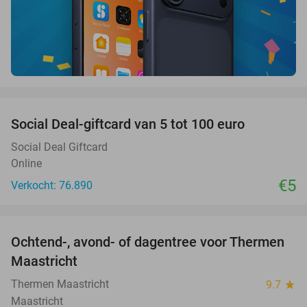
favorite_border
Social Deal-giftcard van 5 tot 100 euro
Social Deal Giftcard
Online
€5
Verkocht: 76.890
favorite_border
Ochtend-, avond- of dagentree voor Thermen
25%
Maastricht
Thermen Maastricht
9.7
star
Maastricht