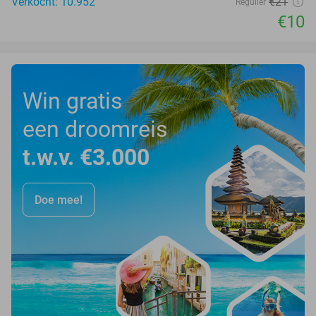
Verkocht: 10.952
€21
Regulier
€10
Win gratis
een droomreis
t.w.v. €3.000
Doe mee!