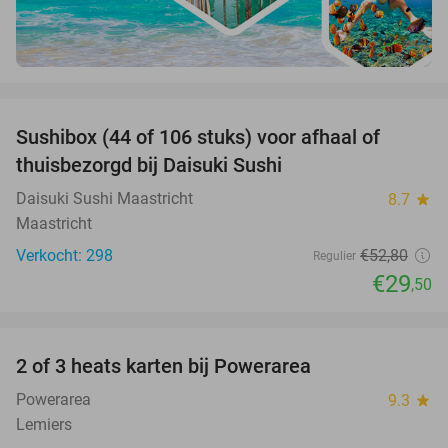
favorite_border
Sushibox (44 of 106 stuks) voor afhaal of
44%
thuisbezorgd bij Daisuki Sushi
Daisuki Sushi Maastricht
8.7
star
Maastricht
Verkocht: 298
€52
,80
Regulier
€29
,50
favorite_border
2 of 3 heats karten bij Powerarea
32%
Powerarea
9.3
star
Lemiers