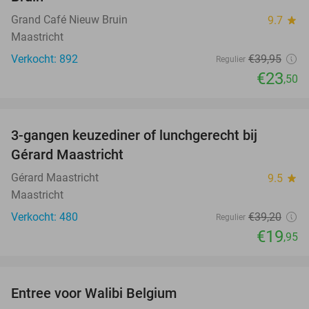
Grand Café Nieuw Bruin
9.7
star
Maastricht
Verkocht: 892
€39
,95
Regulier
€23
,50
favorite_border
3-gangen keuzediner of lunchgerecht bij
49%
Gérard Maastricht
Gérard Maastricht
9.5
star
Maastricht
Verkocht: 480
€39
,20
Regulier
€19
,95
favorite_border
Entree voor Walibi Belgium
35%