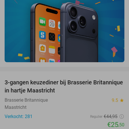
favorite_border
3-gangen keuzediner bij Brasserie Britannique
43%
in hartje Maastricht
Brasserie Britannique
9.5
star
Maastricht
Verkocht: 281
€44
,95
Regulier
€25
,50