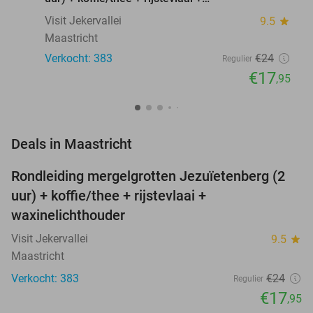
waxinelichthouder
Visit Jekervallei
9.5
star
Maastricht
Verkocht: 383
€24
Regulier
€17
,95
favorite_border
Deals in Maastricht
Rondleiding mergelgrotten Jezuïetenberg (2
25%
uur) + koffie/thee + rijstevlaai +
waxinelichthouder
Visit Jekervallei
9.5
star
Maastricht
Verkocht: 383
€24
Regulier
€17
,95