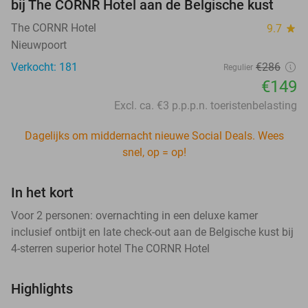
bij The CORNR Hotel aan de Belgische kust
The CORNR Hotel
9.7
star
Nieuwpoort
Verkocht: 181
€286
Regulier
€149
Excl. ca. €3 p.p.p.n. toeristenbelasting
Dagelijks om middernacht nieuwe Social Deals. Wees
snel, op = op!
In het kort
Voor 2 personen: overnachting in een deluxe kamer
inclusief ontbijt en late check-out aan de Belgische kust bij
4-sterren superior hotel The CORNR Hotel
Highlights