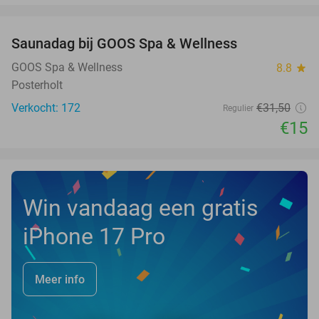
favorite_border
Saunadag bij GOOS Spa & Wellness
52%
NEW
TODAY
GOOS Spa & Wellness
8.8
star
Posterholt
Verkocht: 172
€31
,50
Regulier
€15
Win vandaag een gratis
iPhone 17 Pro
Meer info