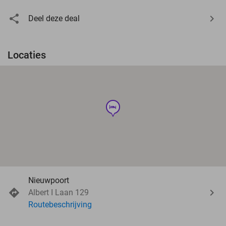
Deel deze deal
Locaties
hotel
Nieuwpoort
Albert I Laan 129
Routebeschrijving