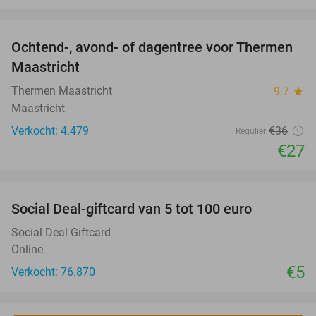
favorite_border
Ochtend-, avond- of dagentree voor Thermen
25%
Maastricht
Thermen Maastricht
9.7
star
Maastricht
Verkocht: 4.479
€36
Regulier
€27
favorite_border
Social Deal-giftcard van 5 tot 100 euro
Social Deal Giftcard
Online
€5
Verkocht: 76.870