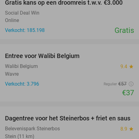
Gratis kans op een droomreis t.w.v. €3.000
Social Deal Win
Online
Gratis
Verkocht: 185.198
favorite_border
Entree voor Walibi Belgium
35%
Walibi Belgium
9.4
star
Wavre
Verkocht: 3.796
€57
Regulier
€37
favorite_border
Dagentree voor het Steinerbos + friet en saus
37%
Belevenispark Steinerbos
8.9
star
Stein (11 km)