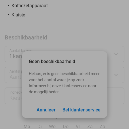
Koffiezetapparaat
Kluisje
Beschikbaarheid
Aantal kamers:
1 kamer
Geen beschikbaarheid
Aantal personen:
Helaas, er is geen beschikbaarheid meer
Aantal personen
voor het aantal waar je op zoekt.
Informeer bij onze klantenservice naar
de mogelijkheden
Inchecken
Uitchecken
Kies datum
Kies datum
Annuleer
Bel klantenservice
augustus 2026
Ma
Di
Wo
Do
Vr
Za
Zo