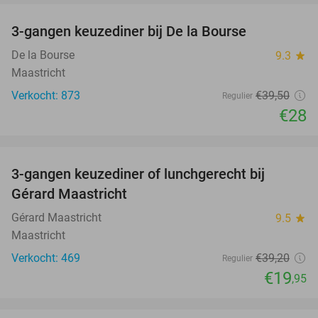
3-gangen keuzediner bij De la Bourse
29%
De la Bourse
9.3
star
Maastricht
Verkocht: 873
€39
,50
Regulier
€28
favorite_border
3-gangen keuzediner of lunchgerecht bij
49%
Gérard Maastricht
Gérard Maastricht
9.5
star
Maastricht
Verkocht: 469
€39
,20
Regulier
€19
,95
favorite_border