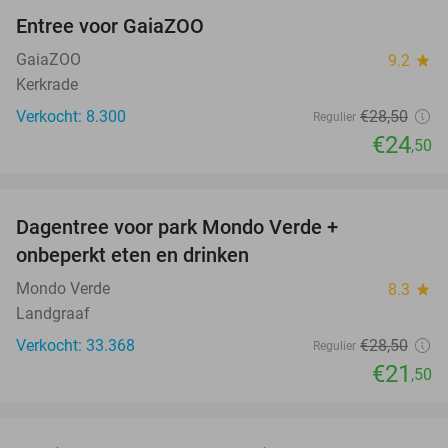
Entree voor GaiaZOO
14%
GaiaZOO
9.2
star
Kerkrade
Verkocht: 8.300
€28
,50
Regulier
€24
,50
favorite_border
Dagentree voor park Mondo Verde +
25%
onbeperkt eten en drinken
Mondo Verde
8.3
star
Landgraaf
Verkocht: 33.368
€28
,50
Regulier
€21
,50
favorite_border