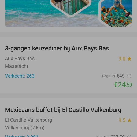
favorite_border
3-gangen keuzediner bij Aux Pays Bas
50%
Aux Pays Bas
9.0
star
Maastricht
Verkocht: 263
€49
Regulier
€24
,50
favorite_border
Mexicaans buffet bij El Castillo Valkenburg
24%
El Castillo Valkenburg
9.5
star
Valkenburg (7 km)