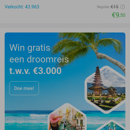
Verkocht: 43.963
€15
Regulier
€9
,50
Win gratis
een droomreis
t.w.v. €3.000
Doe mee!