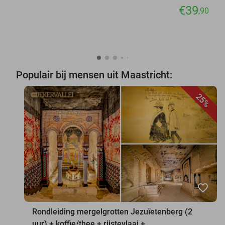
€39
,90
Populair bij mensen uit Maastricht:
25%
favorite_border
Rondleiding mergelgrotten Jezuïetenberg (2
uur) + koffie/thee + rijstevlaai +