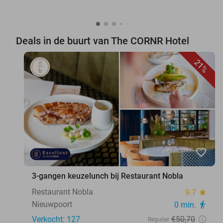
Deals in de buurt van The CORNR Hotel
21%
favorite_border
3-gangen keuzelunch bij Restaurant Nobla
Restaurant Nobla
9.7
star
Nieuwpoort
0 min.
directions_walk
Verkocht: 127
€50
,70
Regulier