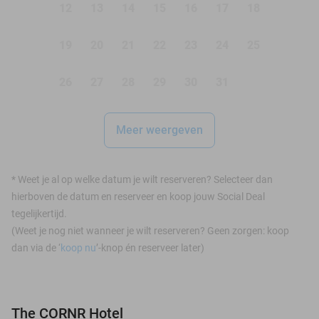
12
13
14
15
16
17
18
19
20
21
22
23
24
25
26
27
28
29
30
31
Meer weergeven
*
Weet je al op welke datum je wilt reserveren? Selecteer dan
hierboven de datum en reserveer en koop jouw Social Deal
tegelijkertijd.
(Weet je nog niet wanneer je wilt reserveren? Geen zorgen: koop
dan via de ‘
koop nu
’-knop én reserveer later)
The CORNR Hotel