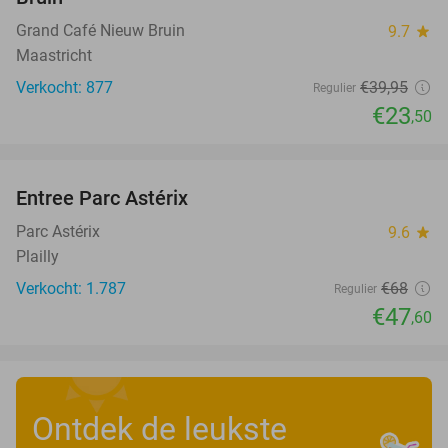
Grand Café Nieuw Bruin
9.7
star
Maastricht
Verkocht: 877
€39
,95
Regulier
€23
,50
favorite_border
Entree Parc Astérix
30%
Parc Astérix
9.6
star
Plailly
Verkocht: 1.787
€68
Regulier
€47
,60
Ontdek de leukste