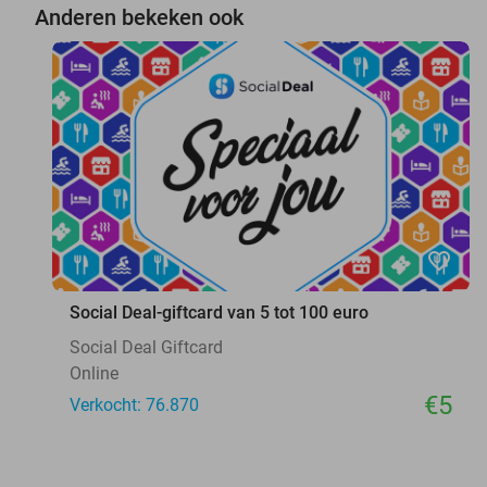
Anderen bekeken ook
favorite_border
Social Deal-giftcard van 5 tot 100 euro
Social Deal Giftcard
Online
€5
Verkocht: 76.870