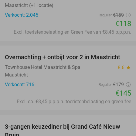
Maastricht (+1 locatie)
Verkocht: 2.045
€159
Regulier
€118
Excl. toeristenbelasting en Green Fee van €8,45 p.p.p.n.
favorite_border
Overnachting + ontbijt voor 2 in Maastricht
19%
Townhouse Hotel Maastricht & Spa
8.6
star
Maastricht
Verkocht: 716
€179
Regulier
€145
Excl. ca. €8,45 p.p.p.n. toeristenbelasting en green fee
favorite_border
3-gangen keuzediner bij Grand Café Nieuw
41%
Bruin