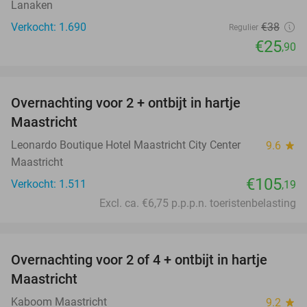
Lanaken
Verkocht: 1.690
€38
Regulier
€25
,90
favorite_border
Overnachting voor 2 + ontbijt in hartje
Maastricht
Leonardo Boutique Hotel Maastricht City Center
9.6
star
Maastricht
€105
Verkocht: 1.511
,19
Excl. ca. €6,75 p.p.p.n. toeristenbelasting
favorite_border
Overnachting voor 2 of 4 + ontbijt in hartje
26%
Maastricht
Kaboom Maastricht
9.2
star