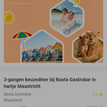
favorite_border
3-gangen keuzediner bij Basta Gastrobar in
38%
hartje Maastricht
Basta Gastrobar
9.9
star
Maastricht