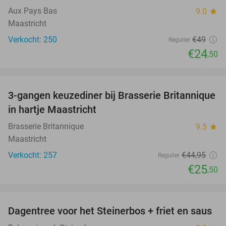
Aux Pays Bas
9.0
star
Maastricht
Verkocht: 250
€49
Regulier
€24
,50
favorite_border
3-gangen keuzediner bij Brasserie Britannique
43%
in hartje Maastricht
Brasserie Britannique
9.5
star
Maastricht
Verkocht: 257
€44
,95
Regulier
€25
,50
favorite_border
Dagentree voor het Steinerbos + friet en saus
37%