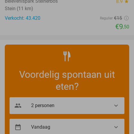
Belevenispark Steinerbos
8.9
star
Stein (11 km)
Verkocht: 43.420
€15
Regulier
€9
,50
Voordelig spontaan uit
eten?