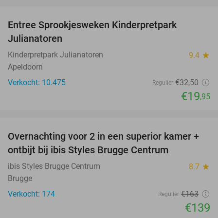
favorite_border
Entree Sprookjesweken Kinderpretpark
39%
Julianatoren
Kinderpretpark Julianatoren
9.4
star
Apeldoorn
Verkocht: 10.475
€32
,50
Regulier
€19
,95
favorite_border
Overnachting voor 2 in een superior kamer +
15%
ontbijt bij ibis Styles Brugge Centrum
ibis Styles Brugge Centrum
8.7
star
Brugge
Verkocht: 174
€163
Regulier
€139