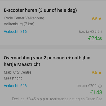
E-scooter huren (3 uur of hele dag)
37%
Cycle Center Valkenburg
9.9
star
Valkenburg (7 km)
Verkocht: 316
€39
Regulier
€24
,50
favorite_border
Overnachting voor 2 personen + ontbijt in
26%
hartje Maastricht
Mabi City Centre
9.6
star
Maastricht
Verkocht: 696
€200
Regulier
€148
Excl. ca. €8,45 p.p.p.n. toeristenbelasting en Green Fee