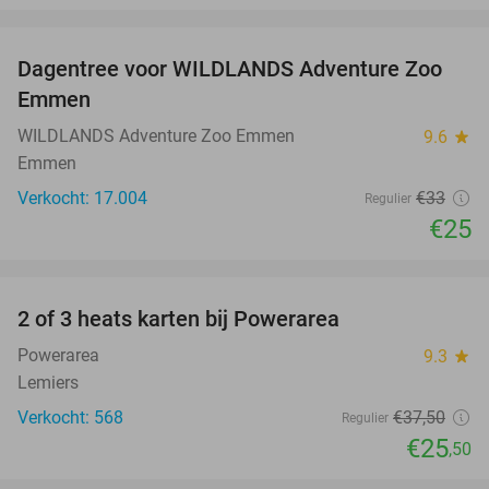
favorite_border
Dagentree voor WILDLANDS Adventure Zoo
24%
Emmen
WILDLANDS Adventure Zoo Emmen
9.6
star
Emmen
Verkocht: 17.004
€33
Regulier
€25
favorite_border
2 of 3 heats karten bij Powerarea
32%
Powerarea
9.3
star
Lemiers
Verkocht: 568
€37
,50
Regulier
€25
,50