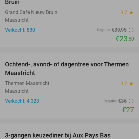
Bruin
Grand Café Nieuw Bruin
9.7
star
Maastricht
Verkocht: 830
€39
,95
Regulier
€23
,50
favorite_border
Ochtend-, avond- of dagentree voor Thermen
25%
Maastricht
Thermen Maastricht
9.7
star
Maastricht
Verkocht: 4.323
€36
Regulier
€27
favorite_border
3-gangen keuzediner bij Aux Pays Bas
50%