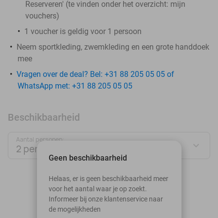
Reserveren' (te vinden onder het overzicht:
mijn
vouchers
)
1 voucher is geldig voor 1 persoon
Neem sportkleding, zwemkleding en een grote handdoek
mee
Vragen over de deal? Bel: +31 88 205 05 05 of
WhatsApp met: +31 88 205 05 05
Beschikbaarheid
Aantal personen:
2 personen
Geen beschikbaarheid
augustus 2026
Helaas, er is geen beschikbaarheid meer
voor het aantal waar je op zoekt.
Ma
Di
Wo
Do
Vr
Za
Zo
Informeer bij onze klantenservice naar
de mogelijkheden