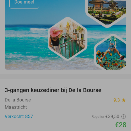
Doe mee!
favorite_border
3-gangen keuzediner bij De la Bourse
29%
De la Bourse
9.3
star
Maastricht
Verkocht: 857
€39
,50
Regulier
€28