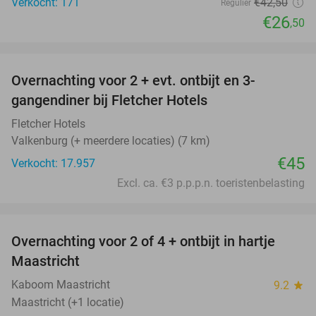
Verkocht: 171
€42
,50
Regulier
€26
,50
favorite_border
Overnachting voor 2 + evt. ontbijt en 3-
gangendiner bij Fletcher Hotels
Fletcher Hotels
Valkenburg (+ meerdere locaties) (7 km)
€45
Verkocht: 17.957
Excl. ca. €3 p.p.p.n. toeristenbelasting
favorite_border
Overnachting voor 2 of 4 + ontbijt in hartje
26%
Maastricht
Kaboom Maastricht
9.2
star
Maastricht (+1 locatie)