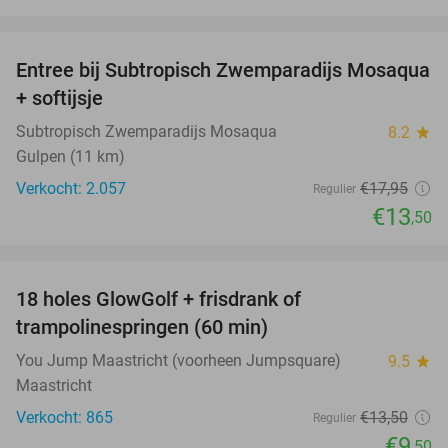
favorite_border
Entree bij Subtropisch Zwemparadijs Mosaqua
25%
+ softijsje
Subtropisch Zwemparadijs Mosaqua
8.2
star
Gulpen (11 km)
Verkocht: 2.057
€17
,95
Regulier
€13
,50
favorite_border
18 holes GlowGolf + frisdrank of
30%
trampolinespringen (60 min)
You Jump Maastricht (voorheen Jumpsquare)
9.5
star
Maastricht
Verkocht: 865
€13
,50
Regulier
€9
,50