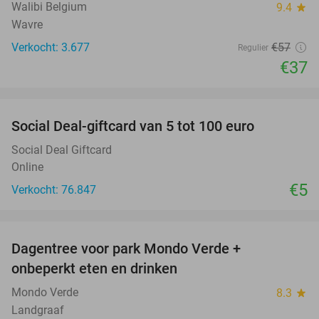
Walibi Belgium
9.4
star
Wavre
Verkocht: 3.677
€57
Regulier
€37
favorite_border
Social Deal-giftcard van 5 tot 100 euro
Social Deal Giftcard
Online
€5
Verkocht: 76.847
favorite_border
Dagentree voor park Mondo Verde +
25%
onbeperkt eten en drinken
Mondo Verde
8.3
star
Landgraaf