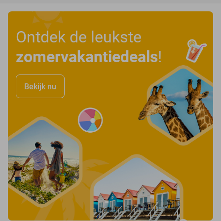
Ontdek de leukste
zomervakantiedeals
!
Bekijk nu