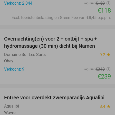
Verkocht: 2.044
€159
Regulier
€118
Excl. toeristenbelasting en Green Fee van €8,45 p.p.p.n.
favorite_border
Overnachting(en) voor 2 + ontbijt + spa +
30%
hydromassage (30 min) dicht bij Namen
Domaine Sur Les Sarts
9.2
star
Ohey
Verkocht: 9
€340
Regulier
€239
favorite_border
Entree voor overdekt zwemparadijs Aqualibi
25%
Aqualibi
8.4
star
Wavre