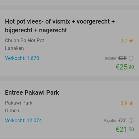
favorite_border
Hot pot vlees- of vismix + voorgerecht +
32%
bijgerecht + nagerecht
Chuan Ba Hot Pot
9.7
star
Lanaken
Verkocht: 1.678
€38
Regulier
€25
,90
favorite_border
Entree Pakawi Park
28%
Pakawi Park
8.9
star
Olmen
Verkocht: 12.074
€30
Regulier
€21
,50