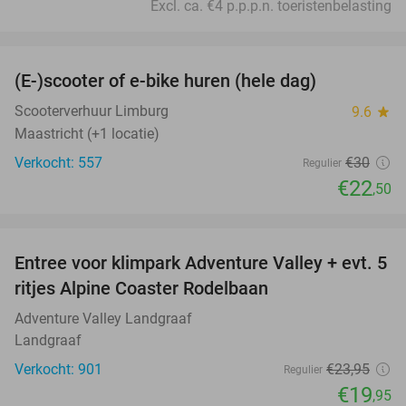
Excl. ca. €4 p.p.p.n. toeristenbelasting
favorite_border
(E-)scooter of e-bike huren (hele dag)
25%
Scooterverhuur Limburg
9.6
star
Maastricht (+1 locatie)
Verkocht: 557
€30
Regulier
€22
,50
favorite_border
Entree voor klimpark Adventure Valley + evt. 5
17%
ritjes Alpine Coaster Rodelbaan
Adventure Valley Landgraaf
Landgraaf
Verkocht: 901
€23
,95
Regulier
€19
,95