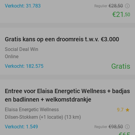
Verkocht: 31.783
€28
,50
Regulier
€21
,50
favorite_border
Gratis kans op een droomreis t.w.v. €3.000
Social Deal Win
Online
Gratis
Verkocht: 182.575
favorite_border
Entree voor Elaisa Energetic Wellness + badjas
34%
en badlinnen + welkomstdrankje
Elaisa Energetic Wellness
9.7
star
Dilsen-Stokkem (+1 locatie) (13 km)
Verkocht: 1.549
€98
,50
Regulier