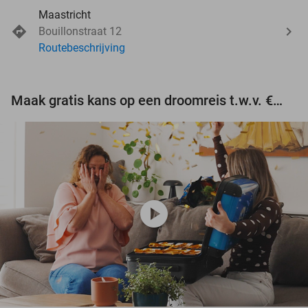
Maastricht
Bouillonstraat 12
Routebeschrijving
Maak gratis kans op een droomreis t.w.v. €3.000!
play_circle