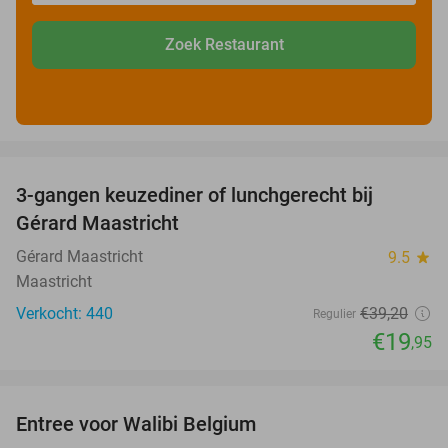
Zoek Restaurant
favorite_border
3-gangen keuzediner of lunchgerecht bij
49%
Gérard Maastricht
Gérard Maastricht
9.5
star
Maastricht
Verkocht: 440
€39
,20
Regulier
€19
,95
favorite_border
Entree voor Walibi Belgium
35%