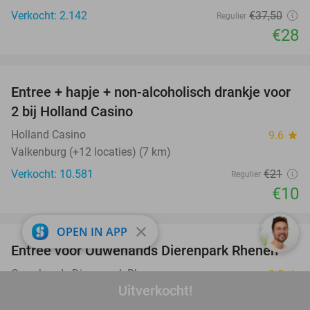
Verkocht: 2.142
€37
,50
Regulier
€28
favorite_border
Entree + hapje + non-alcoholisch drankje voor
52%
2 bij Holland Casino
Holland Casino
9.6
star
Valkenburg (+12 locaties) (7 km)
Verkocht: 10.581
€21
Regulier
€10
favorite_border
close
OPEN IN APP
Entree voor Ouwehands Dierenpark Rhenen
19%
Ouwehands Dierenpark Rhenen
9.5
star
Uitverkocht!
Rhenen