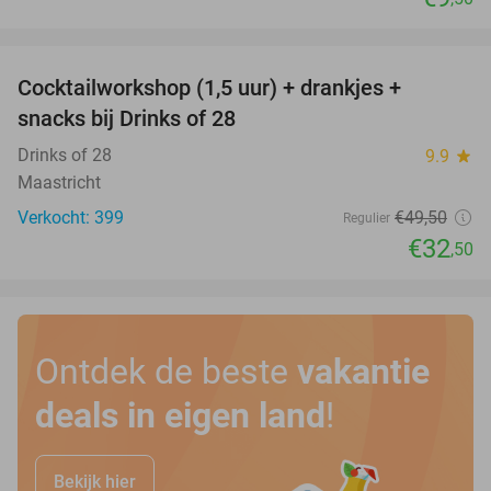
favorite_border
Cocktailworkshop (1,5 uur) + drankjes +
34%
snacks bij Drinks of 28
Drinks of 28
9.9
star
Maastricht
Verkocht: 399
€49
,50
Regulier
€32
,50
Ontdek de beste
vakantie
deals in eigen land
!
Bekijk hier