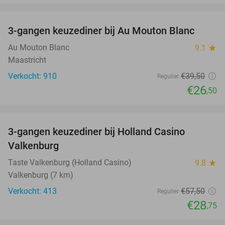
favorite_border
3-gangen keuzediner bij Au Mouton Blanc
33%
Au Mouton Blanc
9.1
star
Maastricht
Verkocht: 910
€39
,50
Regulier
€26
,50
favorite_border
3-gangen keuzediner bij Holland Casino
50%
Valkenburg
Taste Valkenburg (Holland Casino)
9.8
star
Valkenburg (7 km)
Verkocht: 413
€57
,50
Regulier
€28
,75
favorite_border