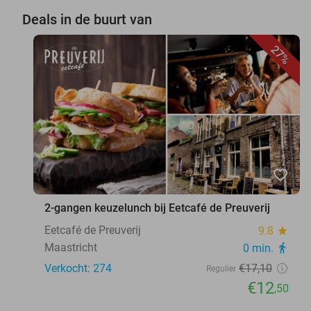
Deals in de buurt van
27%
favorite_border
2-gangen keuzelunch bij Eetcafé de Preuverij
Eetcafé de Preuverij
9.8
star
Maastricht
0 min.
directions_walk
Verkocht: 274
€17
,10
Regulier
€12
,50