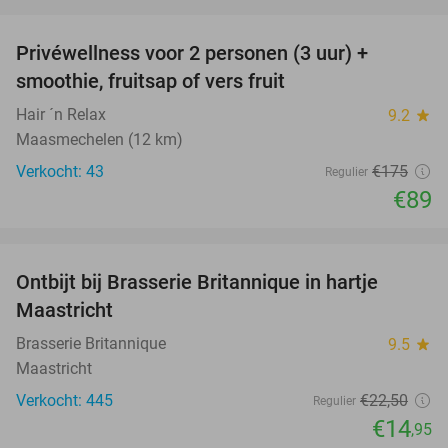
favorite_border
Privéwellness voor 2 personen (3 uur) +
49%
smoothie, fruitsap of vers fruit
Hair ´n Relax
9.2
star
Maasmechelen (12 km)
Verkocht: 43
€175
Regulier
€89
favorite_border
Ontbijt bij Brasserie Britannique in hartje
34%
Maastricht
Brasserie Britannique
9.5
star
Maastricht
Verkocht: 445
€22
,50
Regulier
€14
,95