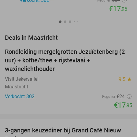
Verkocht: 302
€24
Regulier
€17
,95
favorite_border
Deals in Maastricht
Rondleiding mergelgrotten Jezuïetenberg (2
25%
NEW
uur) + koffie/thee + rijstevlaai +
TODAY
waxinelichthouder
Visit Jekervallei
9.5
star
Maastricht
Verkocht: 302
€24
Regulier
€17
,95
favorite_border
3-gangen keuzediner bij Grand Café Nieuw
41%