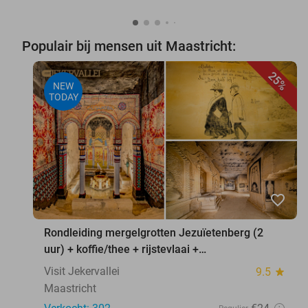
Populair bij mensen uit Maastricht:
25%
NEW
TODAY
favorite_border
Rondleiding mergelgrotten Jezuïetenberg (2
uur) + koffie/thee + rijstevlaai +
waxinelichthouder
Visit Jekervallei
9.5
star
Maastricht