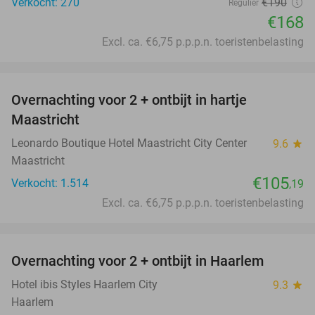
Verkocht: 270
€190
Regulier
€168
Excl. ca. €6,75 p.p.p.n. toeristenbelasting
favorite_border
Overnachting voor 2 + ontbijt in hartje
Maastricht
Leonardo Boutique Hotel Maastricht City Center
9.6
star
Maastricht
€105
Verkocht: 1.514
,19
Excl. ca. €6,75 p.p.p.n. toeristenbelasting
favorite_border
Overnachting voor 2 + ontbijt in Haarlem
20%
Hotel ibis Styles Haarlem City
9.3
star
Haarlem