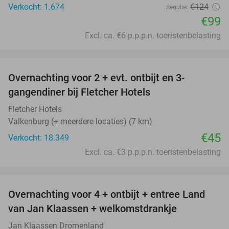
Verkocht: 1.674
€124
Regulier
€99
Excl. ca. €6 p.p.p.n. toeristenbelasting
favorite_border
Overnachting voor 2 + evt. ontbijt en 3-
gangendiner bij Fletcher Hotels
Fletcher Hotels
Valkenburg (+ meerdere locaties) (7 km)
€45
Verkocht: 18.349
Excl. ca. €3 p.p.p.n. toeristenbelasting
favorite_border
Overnachting voor 4 + ontbijt + entree Land
54%
van Jan Klaassen + welkomstdrankje
Jan Klaassen Dromenland