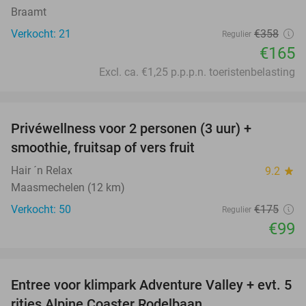
Braamt
Verkocht: 21
€358
Regulier
€165
Excl. ca. €1,25 p.p.p.n. toeristenbelasting
favorite_border
Privéwellness voor 2 personen (3 uur) +
43%
smoothie, fruitsap of vers fruit
Hair ´n Relax
9.2
star
Maasmechelen (12 km)
Verkocht: 50
€175
Regulier
€99
favorite_border
Entree voor klimpark Adventure Valley + evt. 5
17%
ritjes Alpine Coaster Rodelbaan