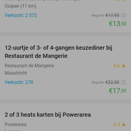
Gulpen (11 km)
Verkocht: 2.572
€17
,95
Regulier
€13
,50
favorite_border
12-uurtje of 3- of 4-gangen keuzediner bij
22%
Restaurant de Mangerie
Restaurant de Mangerie
9.6
star
Maastricht
Verkocht: 278
€22
,50
Regulier
€17
,50
favorite_border
2 of 3 heats karten bij Powerarea
32%
Powerarea
9.3
star