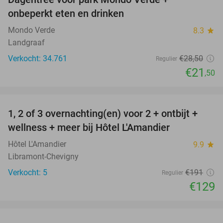
25%
onbeperkt eten en drinken
Mondo Verde
8.3
star
Landgraaf
Verkocht: 34.761
€28
,50
Regulier
€21
,50
favorite_border
1, 2 of 3 overnachting(en) voor 2 + ontbijt +
32%
NEW
wellness + meer bij Hôtel L'Amandier
TODAY
Hôtel L'Amandier
9.9
star
Libramont-Chevigny
Verkocht: 5
€191
Regulier
€129
favorite_border