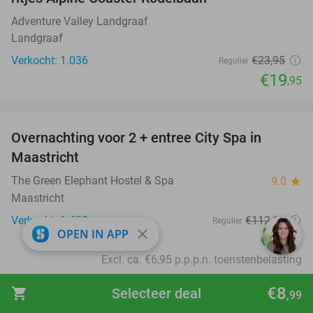
Adventure Valley Landgraaf
Landgraaf
Verkocht: 1.036
€23
,95
Regulier
€19
,95
favorite_border
Overnachting voor 2 + entree City Spa in
28%
Maastricht
The Green Elephant Hostel & Spa
9.0
star
Maastricht
Verkocht: 1.430
€112
,17
Regulier
close
OPEN IN APP
€82
,17
Excl. ca. €6,95 p.p.p.n. toeristenbelasting
favorite_border
€8
shopping_cart
Selecteer deal
,99