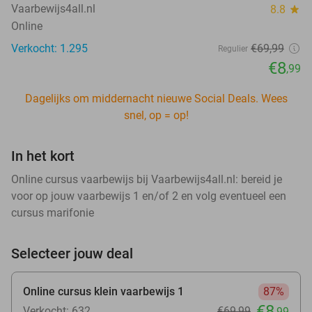
Vaarbewijs4all.nl
8.8
star
Online
Verkocht: 1.295
€69
,99
Regulier
€8
,99
Dagelijks om middernacht nieuwe Social Deals. Wees
snel, op = op!
In het kort
Online cursus vaarbewijs bij Vaarbewijs4all.nl: bereid je
voor op jouw vaarbewijs 1 en/of 2 en volg eventueel een
cursus marifonie
Selecteer jouw deal
Online cursus klein vaarbewijs 1
87%
€8
Verkocht: 632
€69
,99
,99