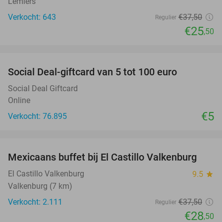
Lemiers
Verkocht: 643
€37
,50
Regulier
€25
,50
favorite_border
Social Deal-giftcard van 5 tot 100 euro
Social Deal Giftcard
Online
€5
Verkocht: 76.895
favorite_border
Mexicaans buffet bij El Castillo Valkenburg
24%
El Castillo Valkenburg
9.5
star
Valkenburg (7 km)
Verkocht: 2.111
€37
,50
Regulier
€28
,50