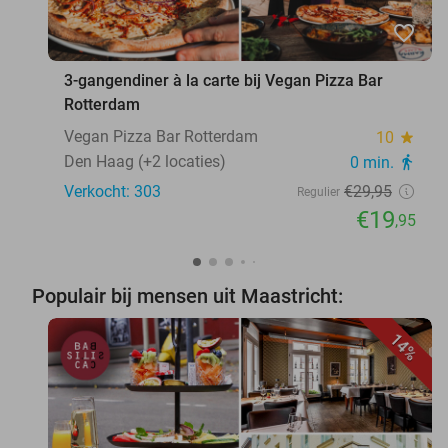
favorite_border
3-gangendiner à la carte bij Vegan Pizza Bar
Rotterdam
Vegan Pizza Bar Rotterdam
10
star
Den Haag (+2 locaties)
0 min.
directions_walk
Verkocht: 303
€29
,95
Regulier
€19
,95
Populair bij mensen uit Maastricht:
14%