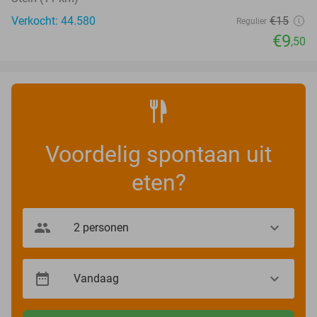
Verkocht: 44.580
€15
Regulier
€9
,50
Voordelig spontaan uit
eten?