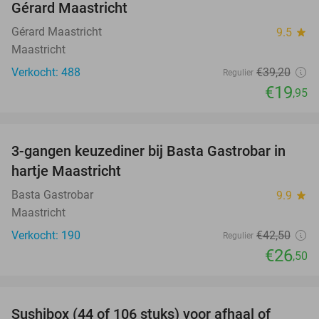
Gérard Maastricht
Gérard Maastricht
9.5
star
Maastricht
Verkocht: 488
€39
,20
Regulier
€19
,95
favorite_border
3-gangen keuzediner bij Basta Gastrobar in
38%
hartje Maastricht
Basta Gastrobar
9.9
star
Maastricht
Verkocht: 190
€42
,50
Regulier
€26
,50
favorite_border
Sushibox (44 of 106 stuks) voor afhaal of