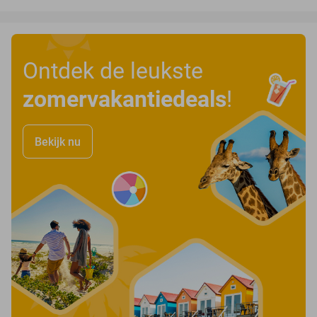
Ontdek de leukste
zomervakantiedeals
!
Bekijk nu