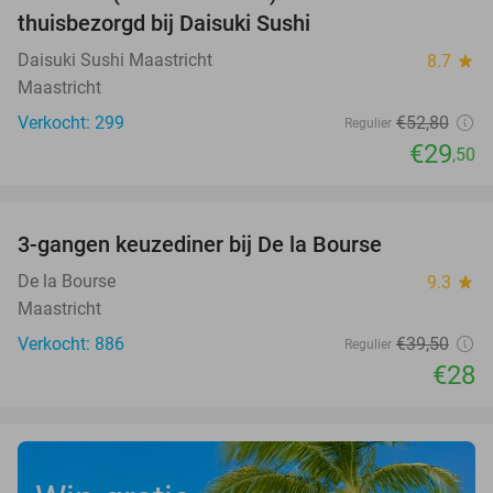
44%
thuisbezorgd bij Daisuki Sushi
Daisuki Sushi Maastricht
8.7
star
Maastricht
Verkocht: 299
€52
,80
Regulier
€29
,50
favorite_border
3-gangen keuzediner bij De la Bourse
29%
De la Bourse
9.3
star
Maastricht
Verkocht: 886
€39
,50
Regulier
€28