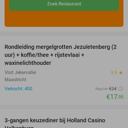
Zoek Restaurant
favorite_border
Rondleiding mergelgrotten Jezuïetenberg (2
25%
uur) + koffie/thee + rijstevlaai +
waxinelichthouder
Visit Jekervallei
9.5
star
Maastricht
Verkocht: 400
€24
Regulier
€17
,95
favorite_border
3-gangen keuzediner bij Holland Casino
50%