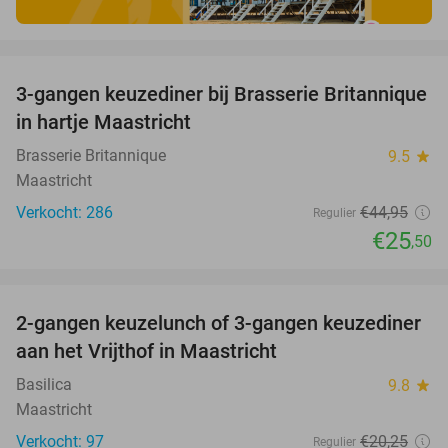
favorite_border
3-gangen keuzediner bij Brasserie Britannique
43%
in hartje Maastricht
Brasserie Britannique
9.5
star
Maastricht
Verkocht: 286
€44
,95
Regulier
€25
,50
favorite_border
2-gangen keuzelunch of 3-gangen keuzediner
28%
aan het Vrijthof in Maastricht
Basilica
9.8
star
Maastricht
Verkocht: 97
€20
,25
Regulier