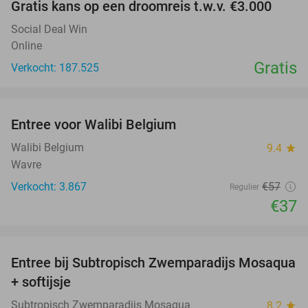
Gratis kans op een droomreis t.w.v. €3.000
Social Deal Win
Online
Gratis
Verkocht: 187.525
favorite_border
Entree voor Walibi Belgium
35%
Walibi Belgium
9.4
star
Wavre
Verkocht: 3.867
€57
Regulier
€37
favorite_border
Entree bij Subtropisch Zwemparadijs Mosaqua
25%
+ softijsje
Subtropisch Zwemparadijs Mosaqua
8.2
star