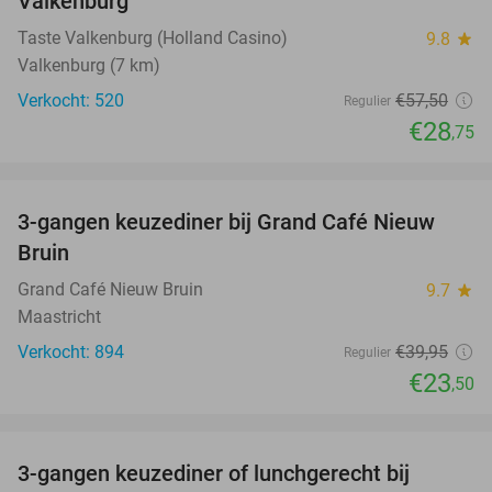
Valkenburg
Taste Valkenburg (Holland Casino)
9.8
star
Valkenburg (7 km)
Verkocht: 520
€57
,50
Regulier
€28
,75
favorite_border
3-gangen keuzediner bij Grand Café Nieuw
41%
Bruin
Grand Café Nieuw Bruin
9.7
star
Maastricht
Verkocht: 894
€39
,95
Regulier
€23
,50
favorite_border
3-gangen keuzediner of lunchgerecht bij
49%