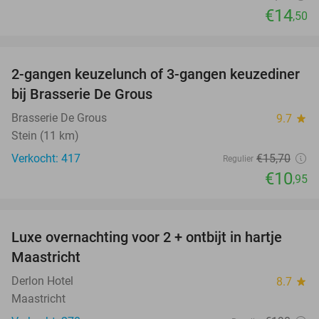
€14
,50
favorite_border
2-gangen keuzelunch of 3-gangen keuzediner
30%
bij Brasserie De Grous
Brasserie De Grous
9.7
star
Stein (11 km)
Verkocht: 417
€15
,70
Regulier
€10
,95
favorite_border
Luxe overnachting voor 2 + ontbijt in hartje
12%
Maastricht
Derlon Hotel
8.7
star
Maastricht