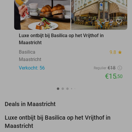
favorite_border
Luxe ontbijt bij Basilica op het Vrijthof in
Maastricht
Basilica
9.8
star
Maastricht
Verkocht: 56
€18
Regulier
€15
,50
favorite_border
Deals in Maastricht
Luxe ontbijt bij Basilica op het Vrijthof in
14%
Maastricht