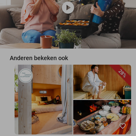
play_circle
Anderen bekeken ook
28%
favorite_border