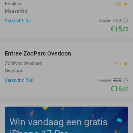
Basilica
9.8
star
Maastricht
Verkocht: 56
€18
Regulier
€15
,50
favorite_border
Entree ZooParc Overloon
34%
NEW
TODAY
ZooParc Overloon
9.7
star
Overloon
Verkocht: 288
€25
Regulier
€16
,50
Win vandaag een gratis