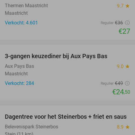
Thermen Maastricht
9.7
star
Maastricht
Verkocht: 4.601
€36
Regulier
€27
favorite_border
3-gangen keuzediner bij Aux Pays Bas
50%
Aux Pays Bas
9.0
star
Maastricht
Verkocht: 284
€49
Regulier
€24
,50
favorite_border
Dagentree voor het Steinerbos + friet en saus
37%
Belevenispark Steinerbos
8.9
star
Stein (11 km)