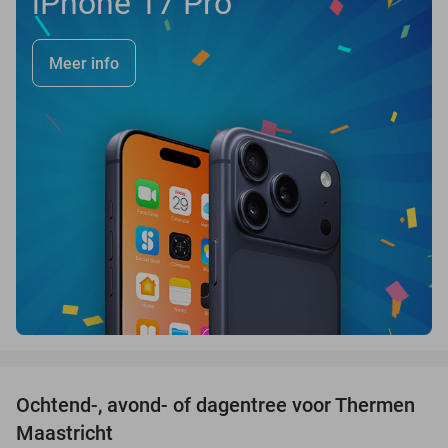
iPhone 17 Pro
Meer info
favorite_border
Ochtend-, avond- of dagentree voor Thermen
25%
Maastricht