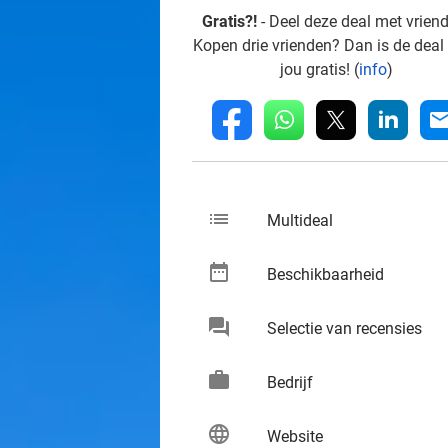
Gratis?!
- Deel deze deal met vrien
Kopen drie vrienden? Dan is de deal
jou gratis! (
info
)
whatsapp
linkedin
fb
mai
list
keybo
Multideal
date_range
keybo
Beschikbaarheid
chat
keybo
Selectie van recensies
work
keybo
Bedrijf
language
keybo
Website