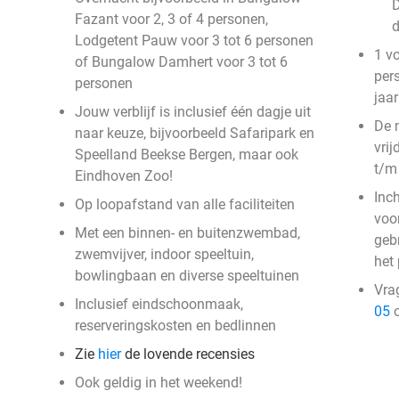
D
Fazant voor 2, 3 of 4 personen,
Lodgetent Pauw voor 3 tot 6 personen
1 v
of Bungalow Damhert voor 3 tot 6
per
personen
jaar
Jouw verblijf is inclusief één dagje uit
De 
naar keuze, bijvoorbeeld Safaripark en
vri
Speelland Beekse Bergen, maar ook
t/m
Eindhoven Zoo!
Inc
Op loopafstand van alle faciliteiten
voor
Met een binnen- en buitenzwembad,
geb
zwemvijver, indoor speeltuin,
het
bowlingbaan en diverse speeltuinen
Vra
Inclusief eindschoonmaak,
05
o
reserveringskosten en bedlinnen
Zie
hier
de lovende recensies
Ook geldig in het weekend!