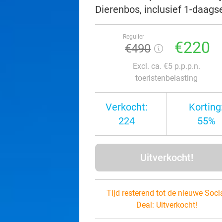
Dierenbos, inclusief 1-daags
Regulier
€220
€490
Excl. ca. €5 p.p.p.n.
toeristenbelasting
Verkocht:
Korting
224
55%
Uitverkocht!
Tijd resterend tot de nieuwe Soci
Deal:
Uitverkocht!