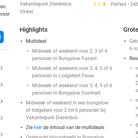
Vakantiepark Dierenbos
9.3
star
Perfect • 24
den.
Vinkel
 voor
Highlights
Grote
l
Multideal:
Gel
6 n
Midweek of weekend voor 2, 3 of 4
personen in Bungalow Fazant
Res
ard_arrow_right
Midweek of weekend voor 3, 4, 5 of 6
n
personen in Lodgetent Pauw
t
D
ard_arrow_right
Midweek of weekend voor 3, 4, 5 of 6
o
personen in Bungalow Damhert
n
ard_arrow_right
Midweek of weekend in een bungalow
v
of lodgetent voor 2 tot 6 personen bij
ard_arrow_right
Vakantiepark Dierenbos
d
Zie
hier
de inhoud van de multideals
a
ard_arrow_right
Overnacht bijvoorbeeld in Bungalow