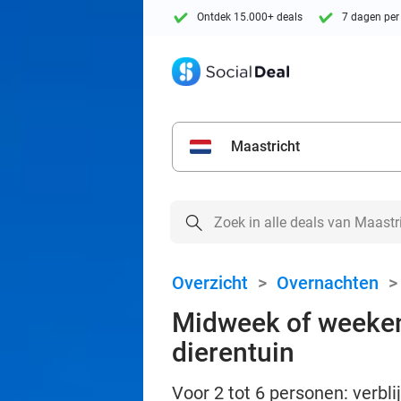
Ontdek 15.000+ deals
7 dagen per
Maastricht
Overzicht
>
Overnachten
Midweek of weekend
dierentuin
Voor 2 tot 6 personen: verbl