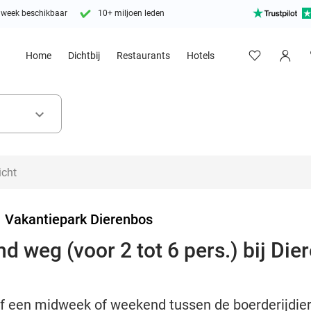
 week beschikbaar
10+ miljoen leden
Home
Dichtbij
Restaurants
Hotels
keyboard_arrow_down
>
Vakantiepark Dierenbos
 weg (voor 2 tot 6 pers.) bij Die
ijf een midweek of weekend tussen de boerderijdie