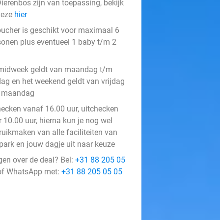
ierenbos zijn van toepassing, bekijk
deze
hier
oucher is geschikt voor maximaal 6
sonen plus eventueel 1 baby t/m 2
midweek geldt van maandag t/m
jdag en het weekend geldt van vrijdag
 maandag
hecken vanaf 16.00 uur, uitchecken
 10.00 uur, hierna kun je nog wel
ruikmaken van alle faciliteiten van
 park en jouw dagje uit naar keuze
gen over de deal? Bel:
+31 88 205 05
f WhatsApp met:
+31 88 205 05 05