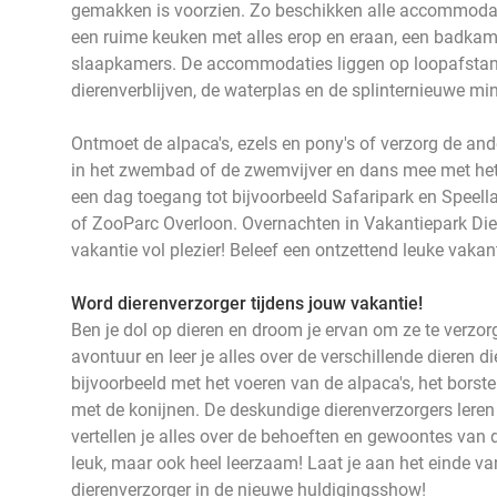
gemakken is voorzien. Zo beschikken alle accommodat
een ruime keuken met alles erop en eraan, een badka
slaapkamers. De accommodaties liggen op loopafstand 
dierenverblijven, de waterplas en de splinternieuwe mi
Ontmoet de alpaca's, ezels en pony's of verzorg de and
in het zwembad of de zwemvijver en dans mee met het 
een dag toegang tot bijvoorbeeld Safaripark en Speel
of ZooParc Overloon. Overnachten in Vakantiepark Die
vakantie vol plezier! Beleef een ontzettend leuke vakan
Word dierenverzorger tijdens jouw vakantie!
Ben je dol op dieren en droom je ervan om ze te verzorg
avontuur en leer je alles over de verschillende dieren 
bijvoorbeeld met het voeren van de alpaca's, het borste
met de konijnen. De deskundige dierenverzorgers leren 
vertellen je alles over de behoeften en gewoontes van d
leuk, maar ook heel leerzaam! Laat je aan het einde van
dierenverzorger in de nieuwe huldigingsshow!