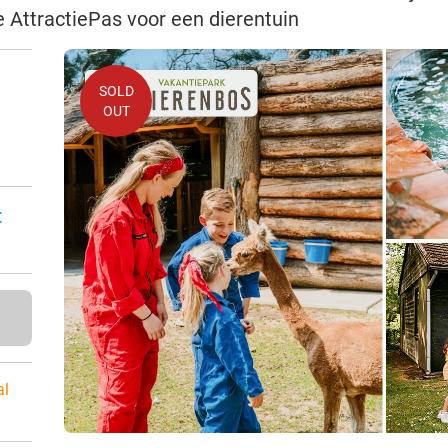
e AttractiePas voor een dierentuin
SOLD
OUT
:
al