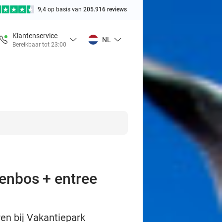
9,4
op basis van
205.916 reviews
Klantenservice
NL
Bereikbaar tot 23:00
renbos + entree
ren bij Vakantiepark