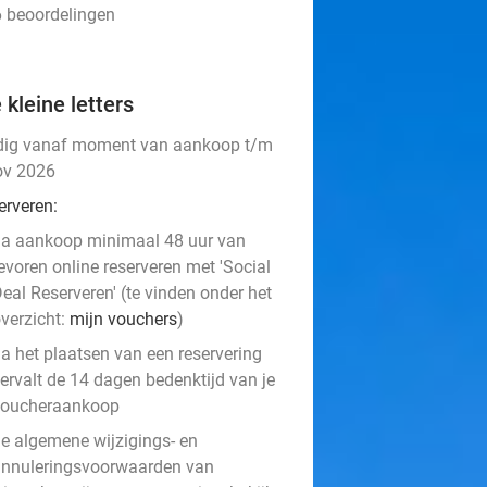
6 beoordelingen
 kleine letters
dig vanaf moment van aankoop t/m
ov 2026
erveren:
a aankoop minimaal 48 uur van
evoren online reserveren met 'Social
eal Reserveren' (te vinden onder het
verzicht:
mijn vouchers
)
a het plaatsen van een reservering
ervalt de 14 dagen bedenktijd van je
voucheraankoop
e algemene wijzigings- en
nnuleringsvoorwaarden van