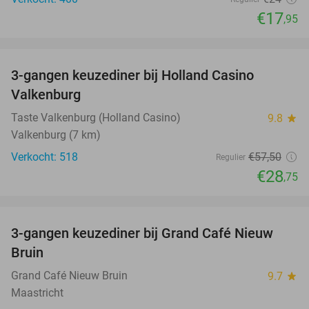
€17
,95
favorite_border
3-gangen keuzediner bij Holland Casino
50%
Valkenburg
Taste Valkenburg (Holland Casino)
9.8
star
Valkenburg (7 km)
Verkocht: 518
€57
,50
Regulier
€28
,75
favorite_border
3-gangen keuzediner bij Grand Café Nieuw
41%
Bruin
Grand Café Nieuw Bruin
9.7
star
Maastricht