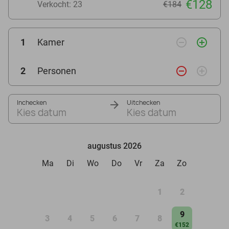
€128
Verkocht: 23
€184
remove_circle_outline
add_circle_outline
1
Kamer
remove_circle_outline
add_circle_outline
2
Personen
Inchecken
Uitchecken
Kies datum
Kies datum
augustus 2026
Ma
Di
Wo
Do
Vr
Za
Zo
1
2
9
3
4
5
6
7
8
€152