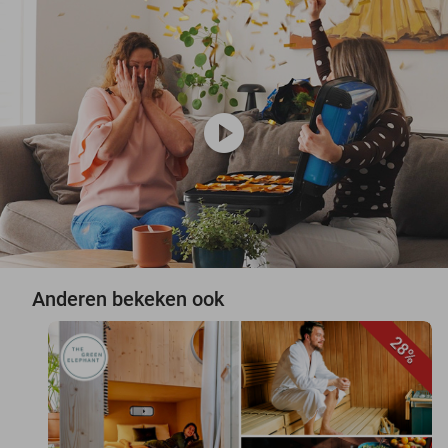
play_circle
Anderen bekeken ook
28%