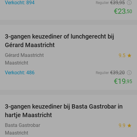
Verkocht: 894
€39
,95
Regulier
€23
,50
favorite_border
3-gangen keuzediner of lunchgerecht bij
49%
Gérard Maastricht
Gérard Maastricht
9.5
star
Maastricht
Verkocht: 486
€39
,20
Regulier
€19
,95
favorite_border
3-gangen keuzediner bij Basta Gastrobar in
38%
hartje Maastricht
Basta Gastrobar
9.9
star
Maastricht