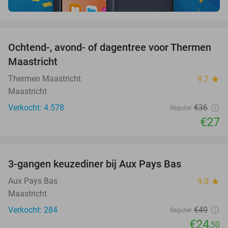
favorite_border
Ochtend-, avond- of dagentree voor Thermen
25%
Maastricht
Thermen Maastricht
9.7
star
Maastricht
Verkocht: 4.578
€36
Regulier
€27
favorite_border
3-gangen keuzediner bij Aux Pays Bas
50%
Aux Pays Bas
9.0
star
Maastricht
Verkocht: 284
€49
Regulier
€24
,50