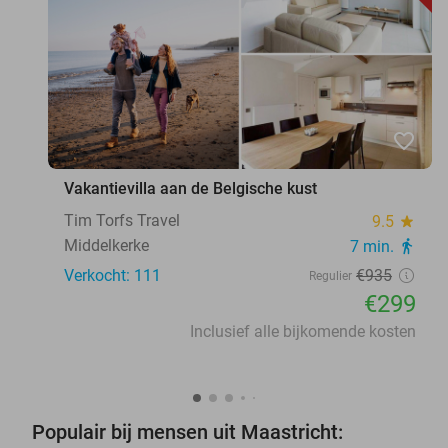
favorite_border
Vakantievilla aan de Belgische kust
Tim Torfs Travel
9.5
star
Middelkerke
7 min.
directions_walk
Verkocht: 111
€935
Regulier
€299
Inclusief alle bijkomende kosten
Populair bij mensen uit Maastricht: