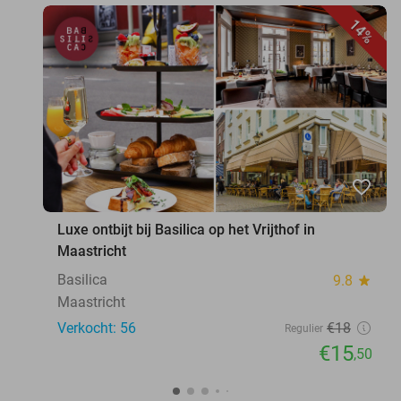
14%
favorite_border
Luxe ontbijt bij Basilica op het Vrijthof in
Maastricht
Basilica
9.8
star
Maastricht
Verkocht: 56
€18
Regulier
€15
,50