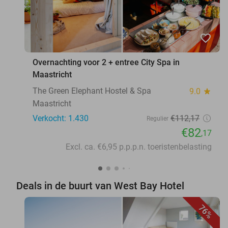
favorite_border
Overnachting voor 2 + entree City Spa in
Maastricht
The Green Elephant Hostel & Spa
9.0
star
Maastricht
Verkocht: 1.430
€112
,17
Regulier
€82
,17
Excl. ca. €6,95 p.p.p.n. toeristenbelasting
Deals in de buurt van West Bay Hotel
76%