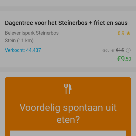
favorite_border
Dagentree voor het Steinerbos + friet en saus
37%
Belevenispark Steinerbos
8.9
star
Stein (11 km)
Verkocht: 44.437
€15
Regulier
€9
,50
Voordelig spontaan uit
eten?