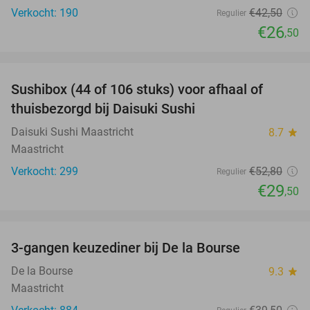
Verkocht: 190
€42
,50
Regulier
€26
,50
favorite_border
Sushibox (44 of 106 stuks) voor afhaal of
44%
thuisbezorgd bij Daisuki Sushi
Daisuki Sushi Maastricht
8.7
star
Maastricht
Verkocht: 299
€52
,80
Regulier
€29
,50
favorite_border
3-gangen keuzediner bij De la Bourse
29%
De la Bourse
9.3
star
Maastricht