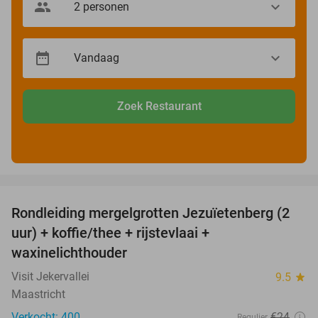
Zoek Restaurant
favorite_border
Rondleiding mergelgrotten Jezuïetenberg (2
25%
uur) + koffie/thee + rijstevlaai +
waxinelichthouder
Visit Jekervallei
9.5
star
Maastricht
Verkocht: 400
€24
Regulier