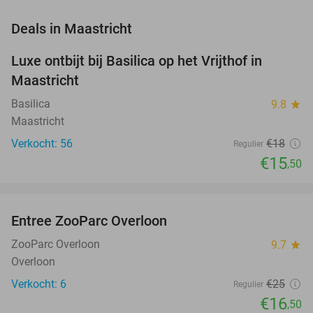
favorite_border
Deals in Maastricht
Luxe ontbijt bij Basilica op het Vrijthof in
14%
Maastricht
Basilica
9.8
star
Maastricht
Verkocht: 56
€18
Regulier
€15
,50
favorite_border
Entree ZooParc Overloon
34%
NEW
TODAY
ZooParc Overloon
9.7
star
Overloon
Verkocht: 6
€25
Regulier
€16
,50