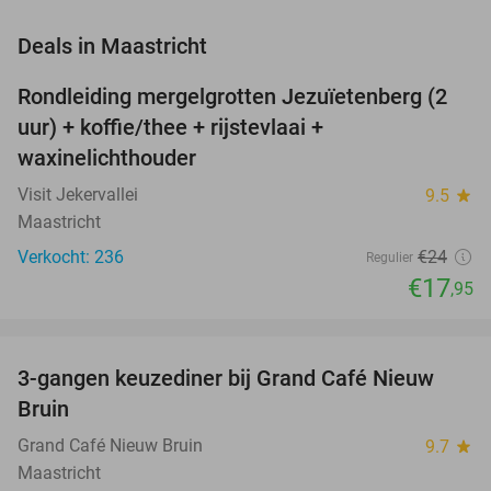
favorite_border
Deals in Maastricht
Rondleiding mergelgrotten Jezuïetenberg (2
25%
NEW
uur) + koffie/thee + rijstevlaai +
TODAY
waxinelichthouder
Visit Jekervallei
9.5
star
Maastricht
Verkocht: 236
€24
Regulier
€17
,95
favorite_border
3-gangen keuzediner bij Grand Café Nieuw
41%
Bruin
Grand Café Nieuw Bruin
9.7
star
Maastricht