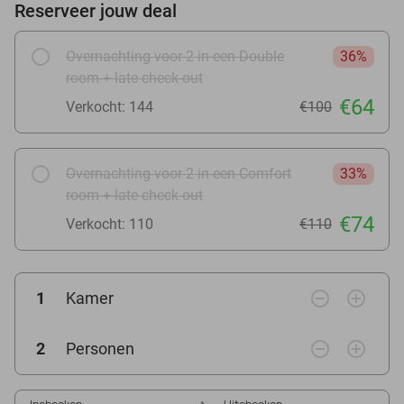
Reserveer jouw deal
Overnachting voor 2 in een Double
36%
room + late check-out
€64
Verkocht: 144
€100
Overnachting voor 2 in een Comfort
33%
room + late check-out
€74
Verkocht: 110
€110
remove_circle_outline
add_circle_outline
1
Kamer
remove_circle_outline
add_circle_outline
2
Personen