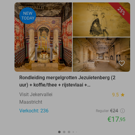
25%
NEW
TODAY
favorite_border
Rondleiding mergelgrotten Jezuïetenberg (2
uur) + koffie/thee + rijstevlaai +
waxinelichthouder
Visit Jekervallei
9.5
star
Maastricht
Verkocht: 236
€24
Regulier
€17
,95