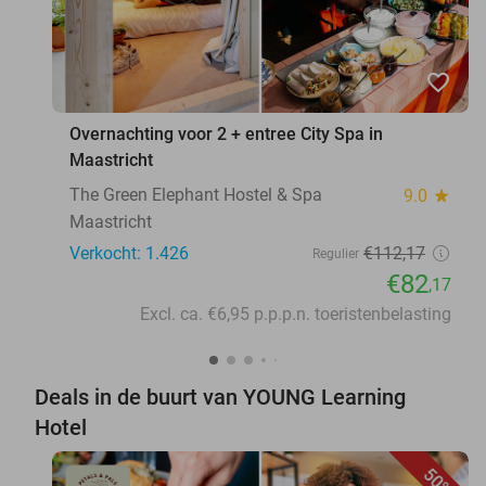
favorite_border
Overnachting voor 2 + entree City Spa in
Maastricht
The Green Elephant Hostel & Spa
9.0
star
Maastricht
Verkocht: 1.426
€112
,17
Regulier
€82
,17
Excl. ca. €6,95 p.p.p.n. toeristenbelasting
Deals in de buurt van YOUNG Learning
Hotel
50%