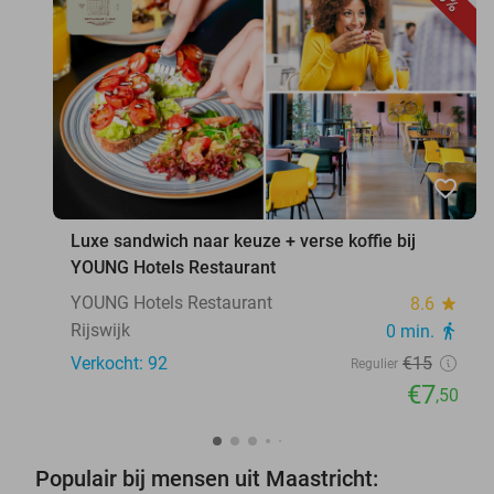
favorite_border
Luxe sandwich naar keuze + verse koffie bij
YOUNG Hotels Restaurant
YOUNG Hotels Restaurant
8.6
star
Rijswijk
0 min.
directions_walk
Verkocht: 92
€15
Regulier
€7
,50
Populair bij mensen uit Maastricht: