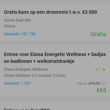
Gratis kans op een droomreis t.w.v. €3.000
Social Deal Win
Online
Gratis
Verkocht: 181.738
favorite_border
Entree voor Elaisa Energetic Wellness + badjas
34%
en badlinnen + welkomstdrankje
Elaisa Energetic Wellness
9.7
star
Dilsen-Stokkem (+1 locatie) (13 km)
Verkocht: 1.551
€98
,50
Regulier
€65
favorite_border