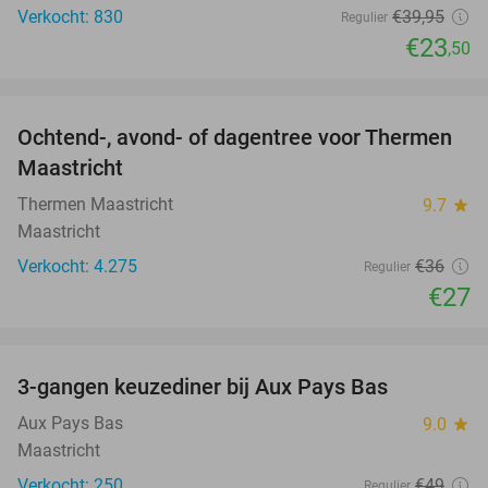
Verkocht: 830
€39
,95
Regulier
€23
,50
favorite_border
Ochtend-, avond- of dagentree voor Thermen
25%
Maastricht
Thermen Maastricht
9.7
star
Maastricht
Verkocht: 4.275
€36
Regulier
€27
favorite_border
3-gangen keuzediner bij Aux Pays Bas
50%
Aux Pays Bas
9.0
star
Maastricht
Verkocht: 250
€49
Regulier