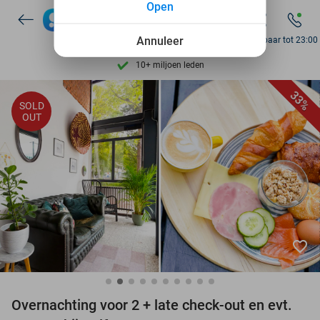
Open
Ontdek 15.000+ deals
7 dagen per week beschikbaar
Annuleer
Bereikbaar tot 23:00
10+ miljoen leden
9,4
op basis van
205.791 reviews
33%
SOLD
Ontdek 15.000+ deals
OUT
7 dagen per week beschikbaar
10+ miljoen leden
favorite_border
Overnachting voor 2 + late check-out en evt.