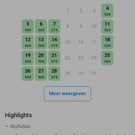
4
1
2
3
€64
5
6
7
11
8
9
10
€64
€64
€74
€64
12
13
14
18
15
16
17
€64
€64
€74
€64
19
20
21
25
22
23
24
€64
€64
€74
€64
26
27
28
29
30
31
€64
€64
€74
Meer weergeven
Highlights
Multideal: