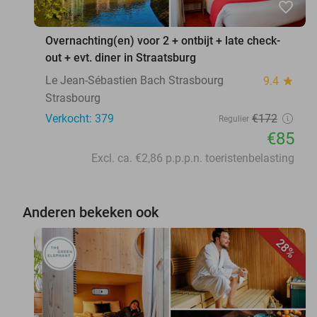
favorite_border
Overnachting(en) voor 2 + ontbijt + late check-
out + evt. diner in Straatsburg
Le Jean-Sébastien Bach Strasbourg
9.4
star
Strasbourg
Verkocht: 379
€172
Regulier
€85
Excl. ca. €2,86 p.p.p.n. toeristenbelasting
Anderen bekeken ook
28%