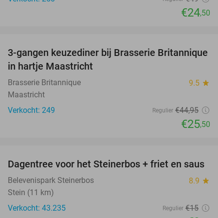
€24
,50
favorite_border
3-gangen keuzediner bij Brasserie Britannique
43%
in hartje Maastricht
Brasserie Britannique
9.5
star
Maastricht
Verkocht: 249
€44
,95
Regulier
€25
,50
favorite_border
Dagentree voor het Steinerbos + friet en saus
37%
Belevenispark Steinerbos
8.9
star
Stein (11 km)
Verkocht: 43.235
€15
Regulier