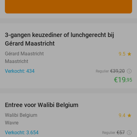
favorite_border
3-gangen keuzediner of lunchgerecht bij
49%
Gérard Maastricht
Gérard Maastricht
9.5
star
Maastricht
Verkocht: 434
€39
,20
Regulier
€19
,95
favorite_border
Entree voor Walibi Belgium
35%
Walibi Belgium
9.4
star
Wavre
Verkocht: 3.654
€57
Regulier