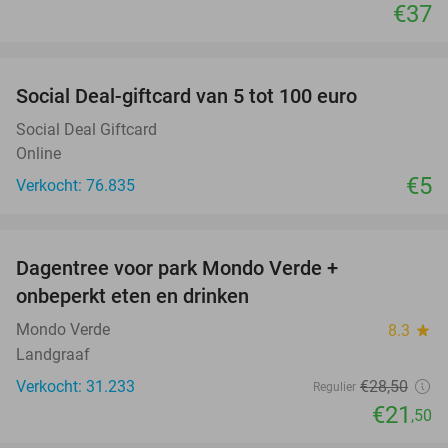
€37
favorite_border
Social Deal-giftcard van 5 tot 100 euro
Social Deal Giftcard
Online
€5
Verkocht: 76.835
favorite_border
Dagentree voor park Mondo Verde +
25%
onbeperkt eten en drinken
Mondo Verde
8.3
star
Landgraaf
Verkocht: 31.233
€28
,50
Regulier
€21
,50
favorite_border