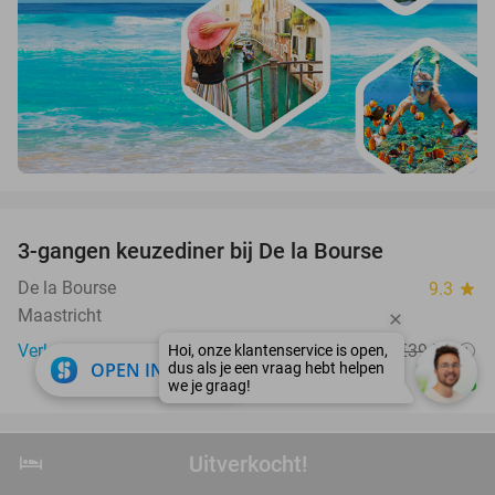
favorite_border
3-gangen keuzediner bij De la Bourse
29%
De la Bourse
9.3
star
Maastricht
Verkocht: 854
€39
,50
Regulier
close
OPEN IN APP
€28
favorite_border
hotel
Uitverkocht!
Uitverkocht!
3-gangen keuzediner bij Au Mouton Blanc
33%