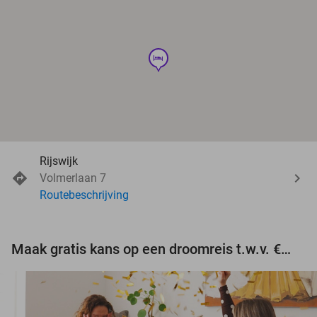
hotel
Rijswijk
Volmerlaan 7
Routebeschrijving
Maak gratis kans op een droomreis t.w.v. €3.000!