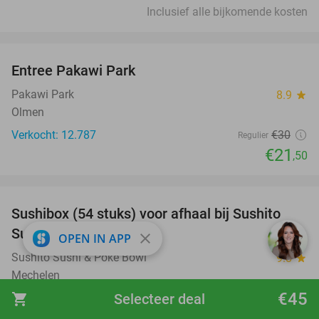
Inclusief alle bijkomende kosten
favorite_border
Entree Pakawi Park
28%
Pakawi Park
8.9
star
Olmen
Verkocht: 12.787
€30
Regulier
€21
,50
favorite_border
Sushibox (54 stuks) voor afhaal bij Sushito
44%
Sushi & Poke
close
OPEN IN APP
Sushito Sushi & Poke Bowl
9.8
star
Mechelen
€45
shopping_cart
Selecteer deal
Verkocht: 175
€69
,95
Regulier
€39