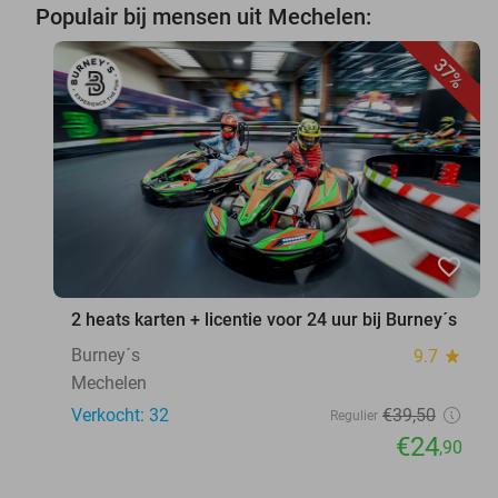
Populair bij mensen uit Mechelen:
37%
favorite_border
2 heats karten + licentie voor 24 uur bij Burney´s
Burney´s
9.7
star
Mechelen
Verkocht: 32
€39
,50
Regulier
€24
,90