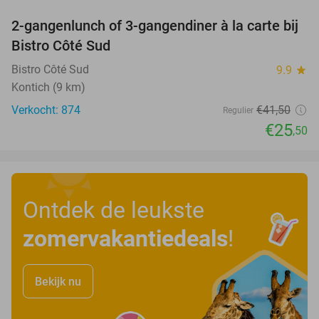
2-gangenlunch of 3-gangendiner à la carte bij
39%
Bistro Côté Sud
Bistro Côté Sud
9.9
star
Kontich (9 km)
Verkocht: 874
€41
,50
Regulier
€25
,50
Ontdek de leukste
zomervakantiedeals
!
Bekijk nu