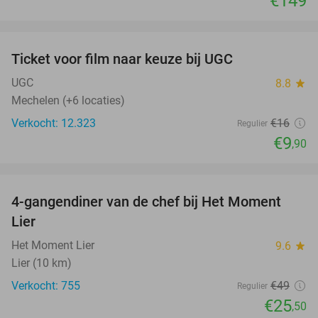
€149
favorite_border
Ticket voor film naar keuze bij UGC
38%
UGC
8.8
star
Mechelen (+6 locaties)
Verkocht: 12.323
€16
Regulier
€9
,90
favorite_border
4-gangendiner van de chef bij Het Moment
48%
Lier
Het Moment Lier
9.6
star
Lier (10 km)
Verkocht: 755
€49
Regulier
€25
,50