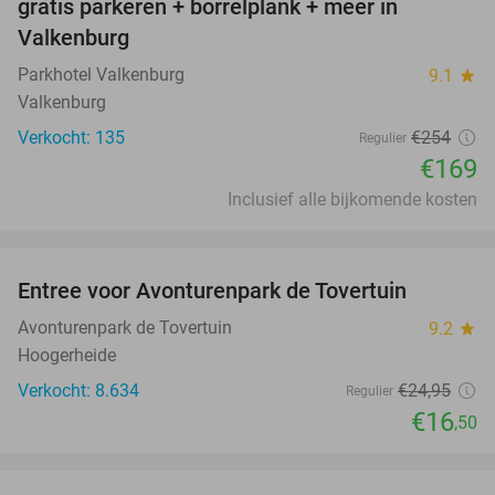
gratis parkeren + borrelplank + meer in
Valkenburg
Parkhotel Valkenburg
9.1
star
Valkenburg
Verkocht: 135
€254
Regulier
€169
Inclusief alle bijkomende kosten
favorite_border
Entree voor Avonturenpark de Tovertuin
34%
Avonturenpark de Tovertuin
9.2
star
Hoogerheide
Verkocht: 8.634
€24
,95
Regulier
€16
,50
favorite_border