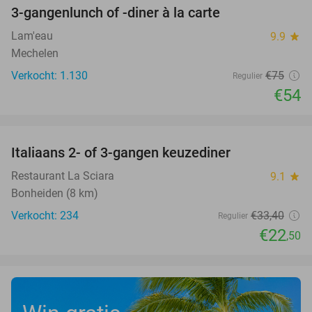
3-gangenlunch of -diner à la carte
28%
Lam'eau
9.9
star
Mechelen
Verkocht: 1.130
€75
Regulier
€54
favorite_border
Italiaans 2- of 3-gangen keuzediner
33%
Restaurant La Sciara
9.1
star
Bonheiden (8 km)
Verkocht: 234
€33
,40
Regulier
€22
,50