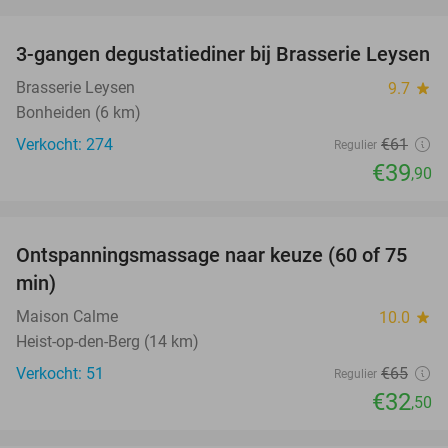
favorite_border
3-gangen degustatiediner bij Brasserie Leysen
35%
Brasserie Leysen
9.7
star
Bonheiden (6 km)
Verkocht: 274
€61
Regulier
€39
,90
favorite_border
Ontspanningsmassage naar keuze (60 of 75
50%
min)
Maison Calme
10.0
star
Heist-op-den-Berg (14 km)
Verkocht: 51
€65
Regulier
€32
,50
favorite_border