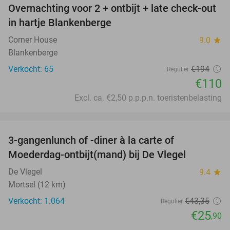
Overnachting voor 2 + ontbijt + late check-out
43%
in hartje Blankenberge
Corner House
9.0
star
Blankenberge
Verkocht: 65
€194
Regulier
€110
Excl. ca. €2,50 p.p.p.n. toeristenbelasting
favorite_border
3-gangenlunch of -diner à la carte of
40%
Moederdag-ontbijt(mand) bij De Vlegel
De Vlegel
9.4
star
Mortsel (12 km)
Verkocht: 1.064
€43
,35
Regulier
€25
,90