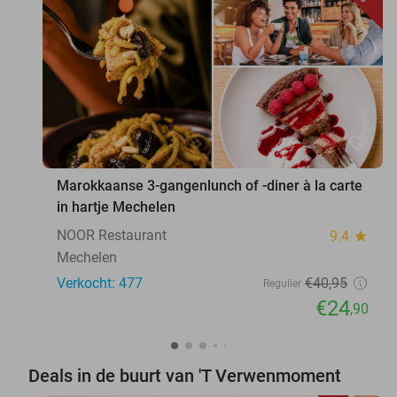
favorite_border
Marokkaanse 3-gangenlunch of -diner à la carte
in hartje Mechelen
NOOR Restaurant
9.4
star
Mechelen
Verkocht: 477
€40
,95
Regulier
€24
,90
Deals in de buurt van 'T Verwenmoment