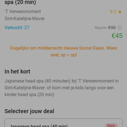
spa (20 min)
'T Verwenmoment
9.2
star
Sint-Katelijne-Waver
Verkocht: 27
€90
Regulier
€45
Dagelijks om middernacht nieuwe Social Deals. Wees
snel, op = op!
In het kort
Japanese head spa (40 minuten) bij 'T Verwenmoment in
Sint-Katelijne-Waver: of kom met je kids langs voor een
kinder head spa (20 min)
Selecteer jouw deal
Japanese head spa (40 min)
50%