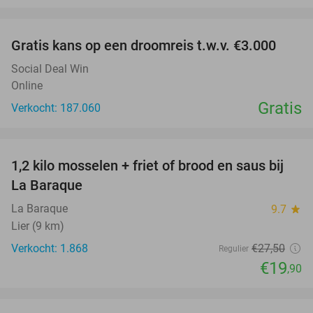
favorite_border
Gratis kans op een droomreis t.w.v. €3.000
Social Deal Win
Online
Gratis
Verkocht: 187.060
favorite_border
1,2 kilo mosselen + friet of brood en saus bij
28%
La Baraque
La Baraque
9.7
star
Lier (9 km)
Verkocht: 1.868
€27
,50
Regulier
€19
,90
favorite_border