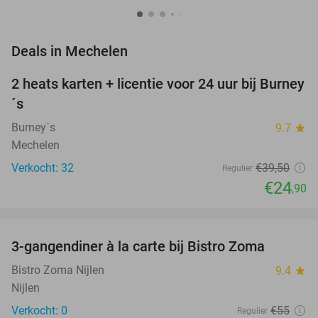
favorite_border
Deals in Mechelen
2 heats karten + licentie voor 24 uur bij Burney
37%
´s
Burney´s
9.7
star
Mechelen
Verkocht: 32
€39
,50
Regulier
€24
,90
favorite_border
3-gangendiner à la carte bij Bistro Zoma
37%
NEW
TODAY
Bistro Zoma Nijlen
9.4
star
Nijlen
Verkocht: 0
€55
Regulier