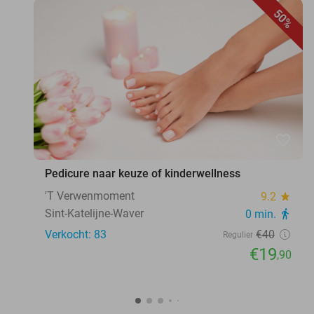
50%
favorite_border
Pedicure naar keuze of kinderwellness
'T Verwenmoment
9.2
star
Sint-Katelijne-Waver
0 min.
directions_walk
Verkocht: 83
€40
Regulier
€19
,90