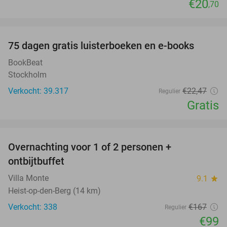
€20
,70
favorite_border
100%
75 dagen gratis luisterboeken en e-books
BookBeat
Stockholm
Verkocht: 39.317
€22
,47
Regulier
Gratis
favorite_border
Overnachting voor 1 of 2 personen +
41%
ontbijtbuffet
Villa Monte
9.1
star
Heist-op-den-Berg (14 km)
Verkocht: 338
€167
Regulier
€99