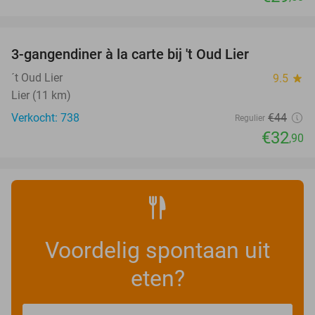
favorite_border
3-gangendiner à la carte bij 't Oud Lier
25%
´t Oud Lier
9.5
star
Lier (11 km)
Verkocht: 738
€44
Regulier
€32
,90
Voordelig spontaan uit
eten?