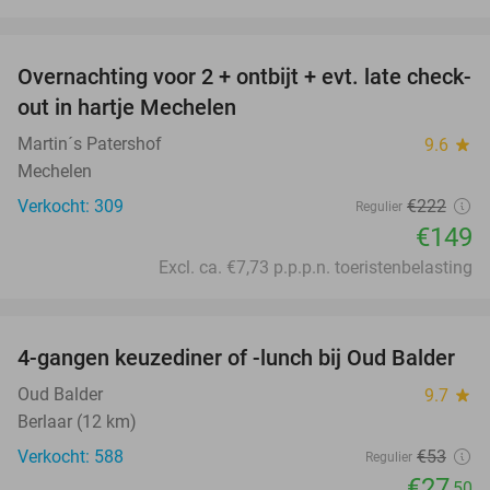
favorite_border
Overnachting voor 2 + ontbijt + evt. late check-
33%
out in hartje Mechelen
Martin´s Patershof
9.6
star
Mechelen
Verkocht: 309
€222
Regulier
€149
Excl. ca. €7,73 p.p.p.n. toeristenbelasting
favorite_border
4-gangen keuzediner of -lunch bij Oud Balder
48%
Oud Balder
9.7
star
Berlaar (12 km)
Verkocht: 588
€53
Regulier
€27
,50