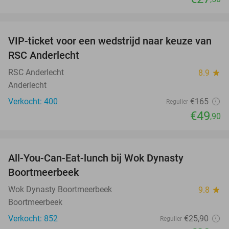
favorite_border
VIP-ticket voor een wedstrijd naar keuze van
70%
SOLD
RSC Anderlecht
OUT
RSC Anderlecht
8.9
star
Anderlecht
Verkocht: 400
€165
Regulier
€49
,90
favorite_border
All-You-Can-Eat-lunch bij Wok Dynasty
20%
Boortmeerbeek
Wok Dynasty Boortmeerbeek
9.8
star
Boortmeerbeek
Verkocht: 852
€25
,90
Regulier