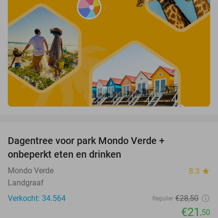
favorite_border
Dagentree voor park Mondo Verde +
25%
onbeperkt eten en drinken
Mondo Verde
8.3
star
Landgraaf
Verkocht: 34.564
€28
,50
Regulier
€21
,50