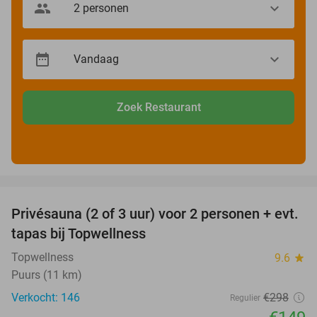
Zoek Restaurant
favorite_border
Privésauna (2 of 3 uur) voor 2 personen + evt.
50%
tapas bij Topwellness
Topwellness
9.6
star
Puurs (11 km)
Verkocht: 146
€298
Regulier