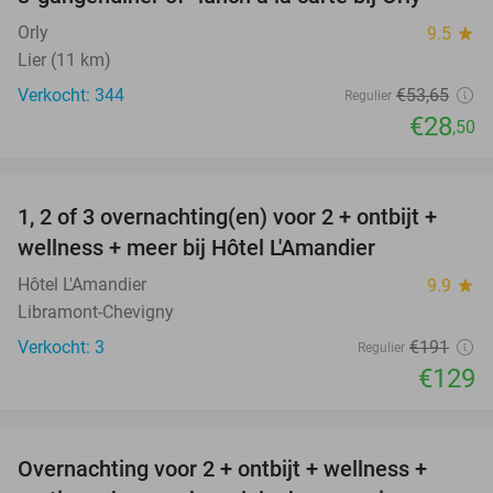
47%
Orly
9.5
star
Lier (11 km)
Verkocht: 344
€53
,65
Regulier
€28
,50
favorite_border
1, 2 of 3 overnachting(en) voor 2 + ontbijt +
32%
NEW
wellness + meer bij Hôtel L'Amandier
TODAY
Hôtel L'Amandier
9.9
star
Libramont-Chevigny
Verkocht: 3
€191
Regulier
€129
favorite_border
Overnachting voor 2 + ontbijt + wellness +
33%