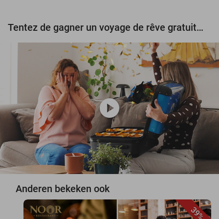
Tentez de gagner un voyage de rêve gratuit d'une valeur de 3.000 € !
play_circle
Anderen bekeken ook
39%