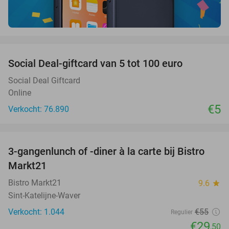
favorite_border
Social Deal-giftcard van 5 tot 100 euro
Social Deal Giftcard
Online
€5
Verkocht: 76.890
favorite_border
3-gangenlunch of -diner à la carte bij Bistro
46%
Markt21
Bistro Markt21
9.6
star
Sint-Katelijne-Waver
Verkocht: 1.044
€55
Regulier
€29
,50