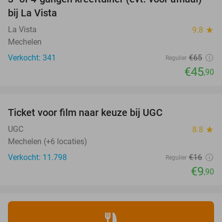
29%
bij La Vista
La Vista
9.8
star
Mechelen
Verkocht: 341
€65
Regulier
€45
,90
favorite_border
Ticket voor film naar keuze bij UGC
38%
UGC
8.8
star
Mechelen (+6 locaties)
Verkocht: 11.798
€16
Regulier
€9
,90