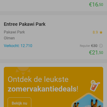
€16
,50
favorite_border
Entree Pakawi Park
28%
Pakawi Park
8.9
star
Olmen
Verkocht: 12.710
€30
Regulier
€21
,50
Ontdek de leukste
zomervakantiedeals
!
Bekijk nu