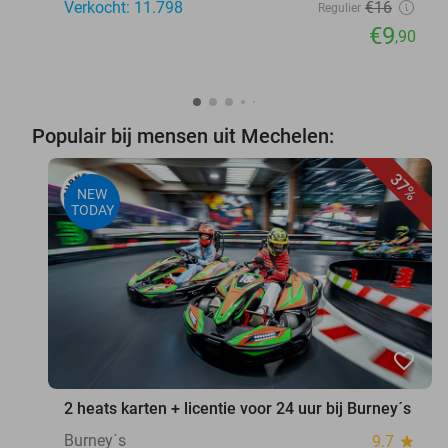
Verkocht: 11.798
€16
Regulier
€9
,90
Populair bij mensen uit Mechelen:
37%
NEW
TODAY
favorite_border
2 heats karten + licentie voor 24 uur bij Burney´s
Burney´s
9.7
star