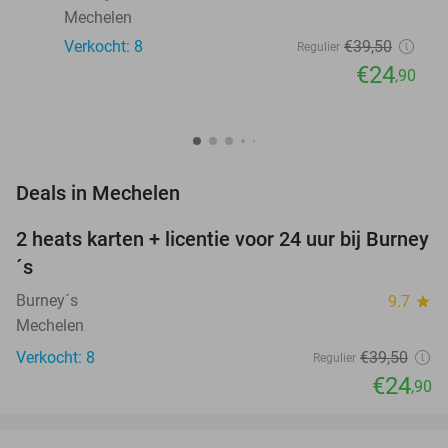
Mechelen
Verkocht: 8
€39
,50
Regulier
€24
,90
favorite_border
Deals in Mechelen
2 heats karten + licentie voor 24 uur bij Burney
37%
NEW
´s
TODAY
Burney´s
9.7
star
Mechelen
Verkocht: 8
€39
,50
Regulier
€24
,90
favorite_border