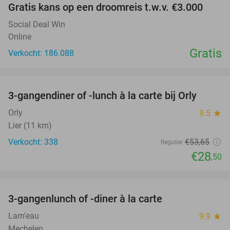
Gratis kans op een droomreis t.w.v. €3.000
Social Deal Win
Online
Gratis
Verkocht: 186.088
favorite_border
3-gangendiner of -lunch à la carte bij Orly
47%
Orly
9.5
star
Lier (11 km)
Verkocht: 338
€53
,65
Regulier
€28
,50
favorite_border
3-gangenlunch of -diner à la carte
28%
Lam'eau
9.9
star
Mechelen