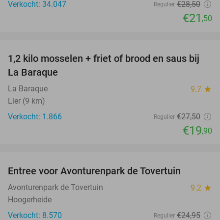
Verkocht: 34.047
€28
,50
Regulier
€21
,50
favorite_border
1,2 kilo mosselen + friet of brood en saus bij
28%
La Baraque
La Baraque
9.7
star
Lier (9 km)
Verkocht: 1.866
€27
,50
Regulier
€19
,90
favorite_border
Entree voor Avonturenpark de Tovertuin
34%
Avonturenpark de Tovertuin
9.2
star
Hoogerheide
Verkocht: 8.570
€24
,95
Regulier