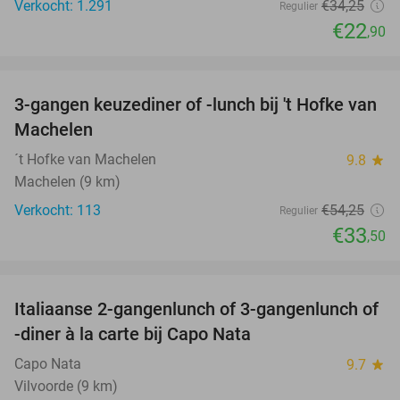
Verkocht: 1.291
€34
,25
Regulier
€22
,90
favorite_border
3-gangen keuzediner of -lunch bij 't Hofke van
38%
Machelen
´t Hofke van Machelen
9.8
star
Machelen (9 km)
Verkocht: 113
€54
,25
Regulier
€33
,50
favorite_border
Italiaanse 2-gangenlunch of 3-gangenlunch of
45%
-diner à la carte bij Capo Nata
Capo Nata
9.7
star
Vilvoorde (9 km)