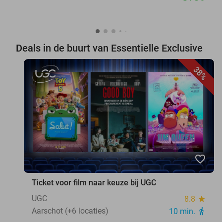
Deals in de buurt van Essentielle Exclusive
38%
favorite_border
Ticket voor film naar keuze bij UGC
UGC
8.8
star
Aarschot (+6 locaties)
10 min.
directions_walk