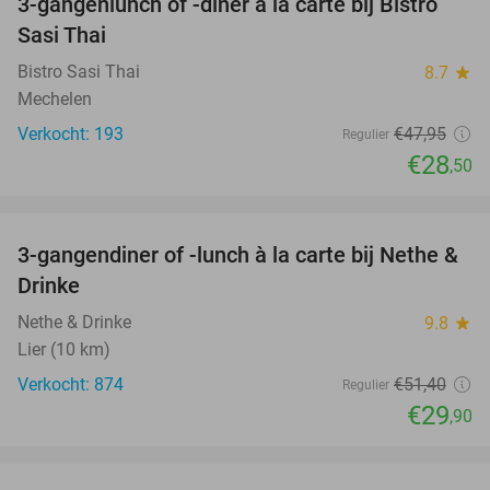
3-gangenlunch of -diner à la carte bij Bistro
41%
Sasi Thai
Bistro Sasi Thai
8.7
star
Mechelen
Verkocht: 193
€47
,95
Regulier
€28
,50
favorite_border
3-gangendiner of -lunch à la carte bij Nethe &
42%
Drinke
Nethe & Drinke
9.8
star
Lier (10 km)
Verkocht: 874
€51
,40
Regulier
€29
,90
favorite_border