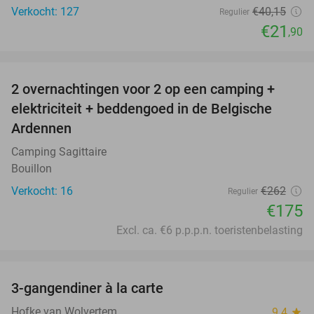
Verkocht: 127
€40
,15
Regulier
€21
,90
favorite_border
2 overnachtingen voor 2 op een camping +
33%
elektriciteit + beddengoed in de Belgische
Ardennen
Camping Sagittaire
Bouillon
Verkocht: 16
€262
Regulier
€175
Excl. ca. €6 p.p.p.n. toeristenbelasting
favorite_border
3-gangendiner à la carte
42%
Hofke van Wolvertem
9.4
star