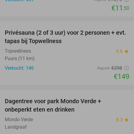
€11
,50
favorite_border
Privésauna (2 of 3 uur) voor 2 personen + evt.
50%
tapas bij Topwellness
Topwellness
9.6
star
Puurs (11 km)
Verkocht: 146
€298
Regulier
€149
favorite_border
Dagentree voor park Mondo Verde +
25%
onbeperkt eten en drinken
Mondo Verde
8.3
star
Landgraaf