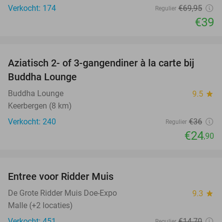
Verkocht: 174
€69
,95
Regulier
€39
favorite_border
Aziatisch 2- of 3-gangendiner à la carte bij
31%
Buddha Lounge
Buddha Lounge
9.5
star
Keerbergen (8 km)
Verkocht: 240
€36
Regulier
€24
,90
favorite_border
Entree voor Ridder Muis
22%
De Grote Ridder Muis Doe-Expo
9.3
star
Malle (+2 locaties)
Verkocht: 451
€14
,70
Regulier