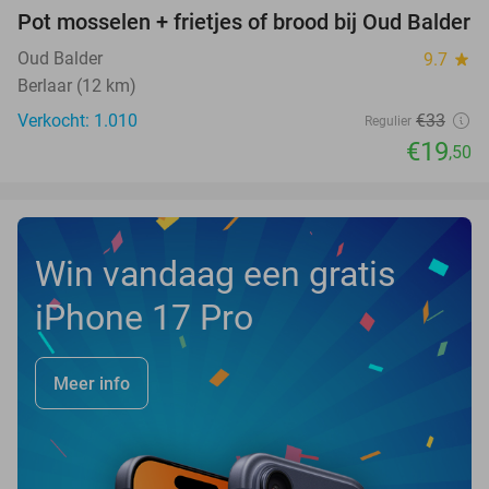
Pot mosselen + frietjes of brood bij Oud Balder
41%
Oud Balder
9.7
star
Berlaar (12 km)
Verkocht: 1.010
€33
Regulier
€19
,50
Win vandaag een gratis
iPhone 17 Pro
Meer info