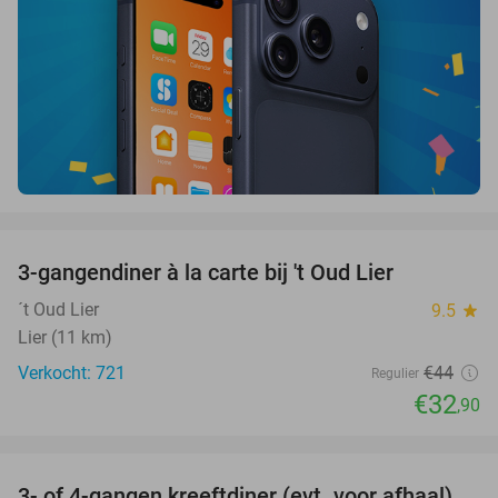
favorite_border
3-gangendiner à la carte bij 't Oud Lier
25%
´t Oud Lier
9.5
star
Lier (11 km)
Verkocht: 721
€44
Regulier
€32
,90
favorite_border
3- of 4-gangen kreeftdiner (evt. voor afhaal)