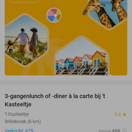
favorite_border
3-gangenlunch of -diner à la carte bij 't
27%
Kasteeltje
't Kasteeltje
9.8
star
Willebroek (6 km)
Verkocht: 679
€55
Regulier