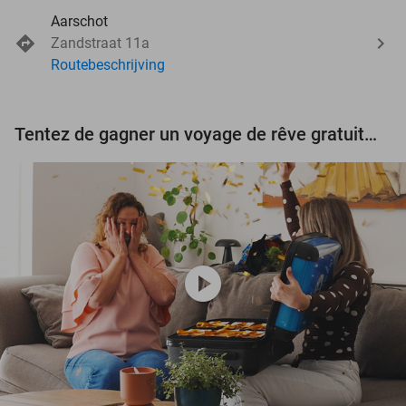
Aarschot
Zandstraat 11a
Routebeschrijving
Tentez de gagner un voyage de rêve gratuit d'une valeur de 3.000 € !
play_circle