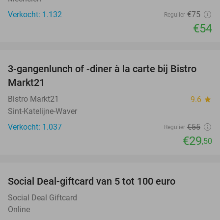
Verkocht: 1.132
€75
Regulier
€54
favorite_border
3-gangenlunch of -diner à la carte bij Bistro
46%
Markt21
Bistro Markt21
9.6
star
Sint-Katelijne-Waver
Verkocht: 1.037
€55
Regulier
€29
,50
favorite_border
Social Deal-giftcard van 5 tot 100 euro
Social Deal Giftcard
Online