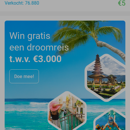
€5
Verkocht: 76.880
Win gratis
een droomreis
t.w.v. €3.000
Doe mee!