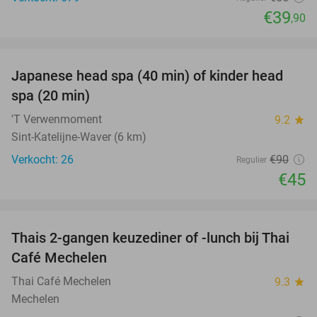
€39
,90
favorite_border
Japanese head spa (40 min) of kinder head
50%
spa (20 min)
'T Verwenmoment
9.2
star
Sint-Katelijne-Waver (6 km)
Verkocht: 26
€90
Regulier
€45
favorite_border
Thais 2-gangen keuzediner of -lunch bij Thai
33%
Café Mechelen
Thai Café Mechelen
9.3
star
Mechelen