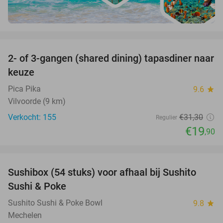
favorite_border
2- of 3-gangen (shared dining) tapasdiner naar
36%
keuze
Pica Pika
9.6
star
Vilvoorde (9 km)
Verkocht: 155
€31
,30
Regulier
€19
,90
favorite_border
Sushibox (54 stuks) voor afhaal bij Sushito
44%
Sushi & Poke
Sushito Sushi & Poke Bowl
9.8
star
Mechelen