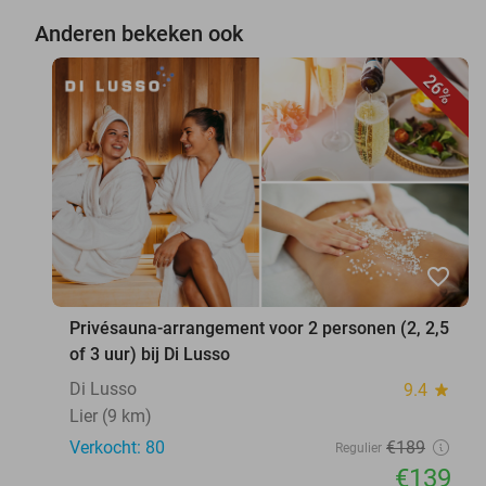
Anderen bekeken ook
26%
favorite_border
Privésauna-arrangement voor 2 personen (2, 2,5
of 3 uur) bij Di Lusso
Di Lusso
9.4
star
Lier (9 km)
Verkocht: 80
€189
Regulier
€139