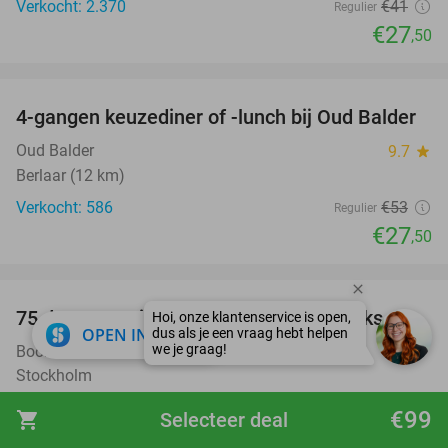
Verkocht: 2.370
€41
Regulier
€27
,50
favorite_border
4-gangen keuzediner of -lunch bij Oud Balder
48%
Oud Balder
9.7
star
Berlaar (12 km)
Verkocht: 586
€53
Regulier
€27
,50
favorite_border
100%
75 dagen gratis luisterboeken en e-books
close
OPEN IN APP
BookBeat
Stockholm
Verkocht: 39.306
€22
,47
Regulier
€99
shopping_cart
Selecteer deal
Gratis