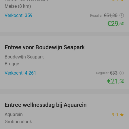
Meise (8 km)
Verkocht: 359
€51
,30
Regulier
€29
,50
favorite_border
Entree voor Boudewijn Seapark
35%
Boudewijn Seapark
Brugge
Verkocht: 4.261
€33
Regulier
€21
,50
favorite_border
Entree wellnessdag bij Aquarein
33%
Aquarein
9.0
star
Grobbendonk