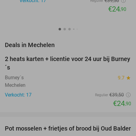
Verkocht: 17
€39
,50
Regulier
€24
,90
favorite_border
Deals in Mechelen
2 heats karten + licentie voor 24 uur bij Burney
37%
NEW
´s
TODAY
Burney´s
9.7
star
Mechelen
Verkocht: 17
€39
,50
Regulier
€24
,90
favorite_border
Pot mosselen + frietjes of brood bij Oud Balder
41%