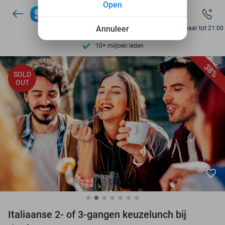
Open
7 dagen per week beschikbaar
10+ miljoen leden
Annuleer
Bereikbaar tot 21:00
9,4
op basis van
206.200 reviews
Ontdek 15.000+ deals
38%
SOLD
7 dagen per week beschikbaar
OUT
10+ miljoen leden
favorite_border
Italiaanse 2- of 3-gangen keuzelunch bij