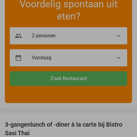
Voordelig spontaan uit
eten?
Zoek Restaurant
favorite_border
3-gangenlunch of -diner à la carte bij Bistro
41%
Sasi Thai