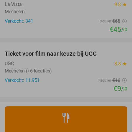
La Vista
9.8
star
Mechelen
Verkocht: 341
€65
Regulier
€45
,90
favorite_border
Ticket voor film naar keuze bij UGC
38%
UGC
8.8
star
Mechelen (+6 locaties)
Verkocht: 11.951
€16
Regulier
€9
,90