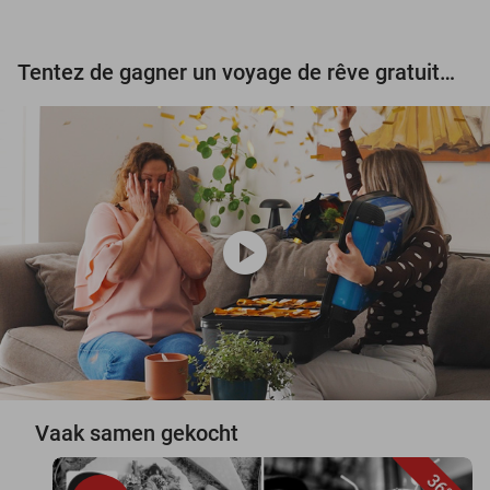
Tentez de gagner un voyage de rêve gratuit d'une valeur de 3.000 € !
play_circle
Vaak samen gekocht
36%