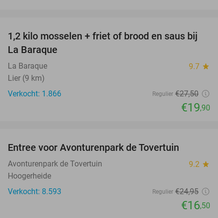
favorite_border
1,2 kilo mosselen + friet of brood en saus bij
28%
La Baraque
La Baraque
9.7
star
Lier (9 km)
Verkocht: 1.866
€27
,50
Regulier
€19
,90
favorite_border
Entree voor Avonturenpark de Tovertuin
34%
Avonturenpark de Tovertuin
9.2
star
Hoogerheide
Verkocht: 8.593
€24
,95
Regulier
€16
,50