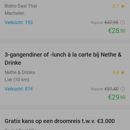
Bistro Sasi Thai
8.7
star
Mechelen
Verkocht: 193
€47
,95
Regulier
€28
,50
favorite_border
3-gangendiner of -lunch à la carte bij Nethe &
42%
Drinke
Nethe & Drinke
9.8
star
Lier (10 km)
Verkocht: 874
€51
,40
Regulier
€29
,90
favorite_border
Gratis kans op een droomreis t.w.v. €3.000