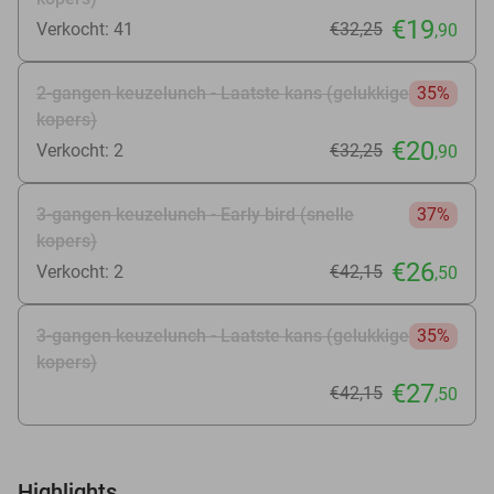
€19
Verkocht: 41
€32
,25
,90
2-gangen keuzelunch - Laatste kans (gelukkige
35%
kopers)
€20
Verkocht: 2
€32
,25
,90
3-gangen keuzelunch - Early bird (snelle
37%
kopers)
€26
Verkocht: 2
€42
,15
,50
3-gangen keuzelunch - Laatste kans (gelukkige
35%
kopers)
€27
€42
,15
,50
Highlights