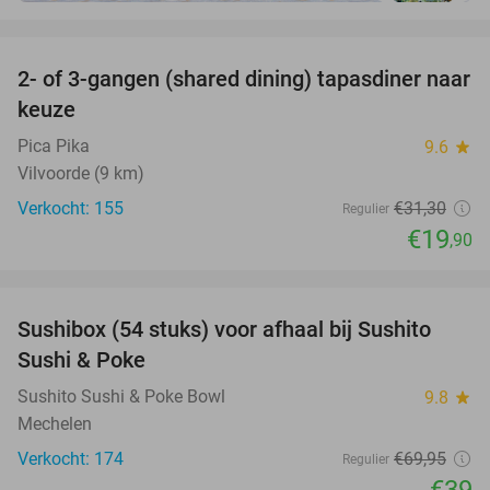
favorite_border
2- of 3-gangen (shared dining) tapasdiner naar
36%
keuze
Pica Pika
9.6
star
Vilvoorde (9 km)
Verkocht: 155
€31
,30
Regulier
€19
,90
favorite_border
Sushibox (54 stuks) voor afhaal bij Sushito
44%
Sushi & Poke
Sushito Sushi & Poke Bowl
9.8
star
Mechelen
Verkocht: 174
€69
,95
Regulier