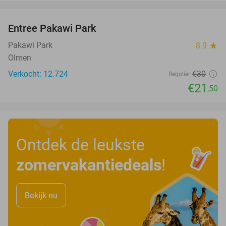
favorite_border
Entree Pakawi Park
28%
Pakawi Park
8.9
star
Olmen
Verkocht: 12.724
€30
Regulier
€21
,50
Ontdek de leukste
zomervakantiedeals
!
Bekijk nu