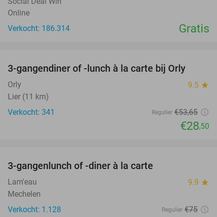
Social Deal Win
Online
Gratis
Verkocht: 186.314
favorite_border
3-gangendiner of -lunch à la carte bij Orly
47%
Orly
9.5
star
Lier (11 km)
Verkocht: 341
€53
,65
Regulier
€28
,50
favorite_border
3-gangenlunch of -diner à la carte
28%
Lam'eau
9.9
star
Mechelen
Verkocht: 1.128
€75
Regulier