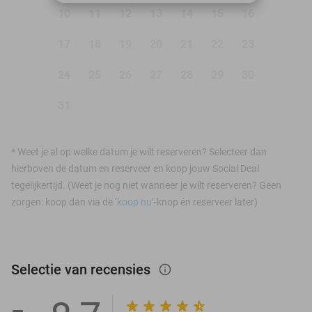
10
11
12
13
14
15
16
17
18
19
20
21
22
23
24
25
26
27
28
29
30
31
*
Weet je al op welke datum je wilt reserveren? Selecteer dan
hierboven de datum en reserveer en koop jouw Social Deal
tegelijkertijd. (Weet je nog niet wanneer je wilt reserveren? Geen
zorgen: koop dan via de ‘
koop nu
’-knop én reserveer later)
Selectie van recensies
info_outlined