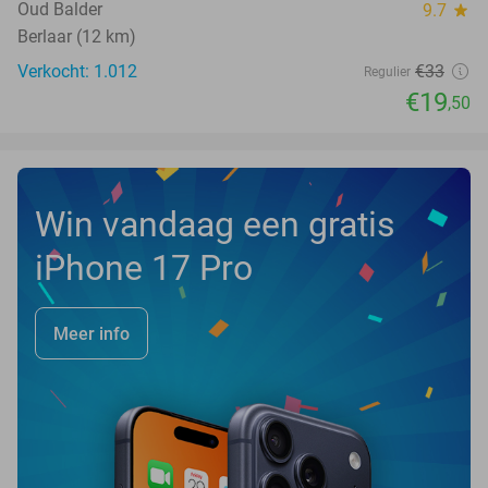
Oud Balder
9.7
star
Berlaar (12 km)
Verkocht: 1.012
€33
Regulier
€19
,50
Win vandaag een gratis
iPhone 17 Pro
Meer info