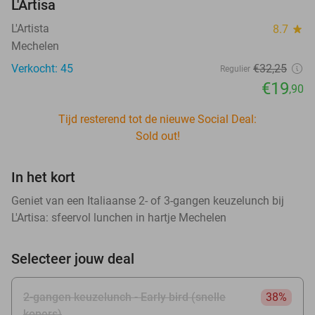
L'Artisa
L'Artista
8.7
star
Mechelen
Verkocht: 45
€32
,25
Regulier
€19
,90
Tijd resterend tot de nieuwe Social Deal:
Sold out!
In het kort
Geniet van een Italiaanse 2- of 3-gangen keuzelunch bij
L'Artisa: sfeervol lunchen in hartje Mechelen
Selecteer jouw deal
2-gangen keuzelunch - Early bird (snelle
38%
kopers)