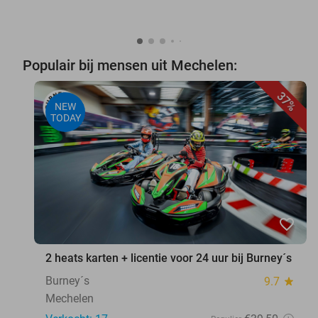
Populair bij mensen uit Mechelen:
37%
NEW
TODAY
favorite_border
2 heats karten + licentie voor 24 uur bij Burney´s
Burney´s
9.7
star
Mechelen