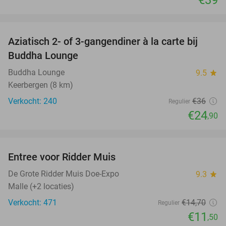
€39
favorite_border
Aziatisch 2- of 3-gangendiner à la carte bij
31%
Buddha Lounge
Buddha Lounge
9.5
star
Keerbergen (8 km)
Verkocht: 240
€36
Regulier
€24
,90
favorite_border
Entree voor Ridder Muis
22%
De Grote Ridder Muis Doe-Expo
9.3
star
Malle (+2 locaties)
Verkocht: 471
€14
,70
Regulier
€11
,50