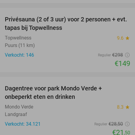
favorite_border
Privésauna (2 of 3 uur) voor 2 personen + evt.
50%
tapas bij Topwellness
Topwellness
9.6
star
Puurs (11 km)
Verkocht: 146
€298
Regulier
€149
favorite_border
Dagentree voor park Mondo Verde +
25%
onbeperkt eten en drinken
Mondo Verde
8.3
star
Landgraaf
Verkocht: 34.121
€28
,50
Regulier
€21
,50