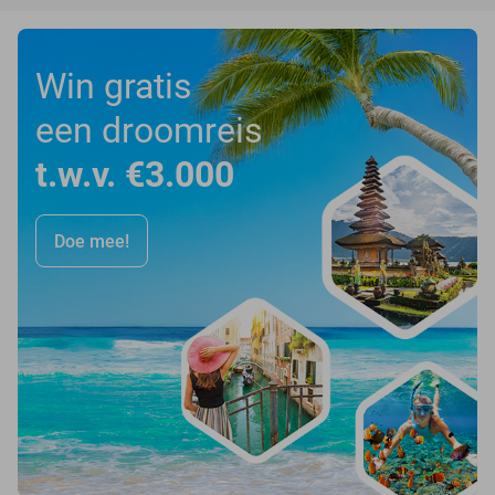
Win gratis
een droomreis
t.w.v. €3.000
Doe mee!