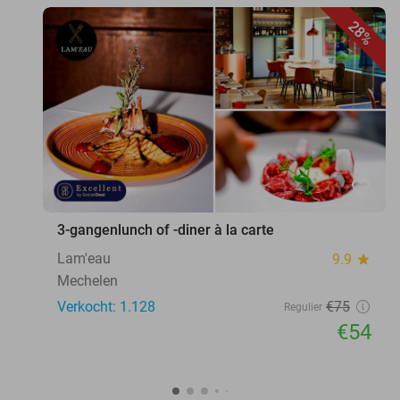
28%
favorite_border
3-gangenlunch of -diner à la carte
Lam'eau
9.9
star
Mechelen
Verkocht: 1.128
€75
Regulier
€54