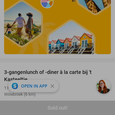
favorite_border
3-gangenlunch of -diner à la carte bij 't
27%
Kasteeltje
close
OPEN IN APP
't Kasteeltje
9.8
star
Willebroek (6 km)
Verkocht: 679
€55
Regulier
Sold out!
€39
,90