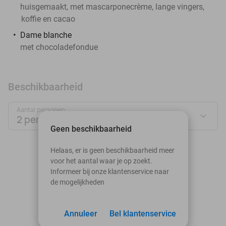
huisgemaakt, met mascarponecrème, lange vingers,
koffie en cacao
Dame blanche
met chocoladefondue
Beschikbaarheid
Aantal personen:
2 personen
Geen beschikbaarheid
augustus 2026
Helaas, er is geen beschikbaarheid meer
voor het aantal waar je op zoekt.
Ma
Di
Wo
Do
Vr
Za
Zo
Informeer bij onze klantenservice naar
de mogelijkheden
1
2
3
Annuleer
4
5
Bel klantenservice
6
7
8
9