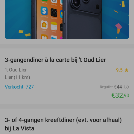
favorite_border
3-gangendiner à la carte bij 't Oud Lier
25%
´t Oud Lier
9.5
star
Lier (11 km)
Verkocht: 727
€44
Regulier
€32
,90
favorite_border
3- of 4-gangen kreeftdiner (evt. voor afhaal)
29%
bij La Vista