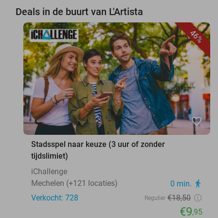
Deals in de buurt van L'Artista
46%
favorite_border
Stadsspel naar keuze (3 uur of zonder
tijdslimiet)
iChallenge
Mechelen (+121 locaties)
0 min.
directions_walk
Verkocht: 728
€18
,50
Regulier
€9
,95