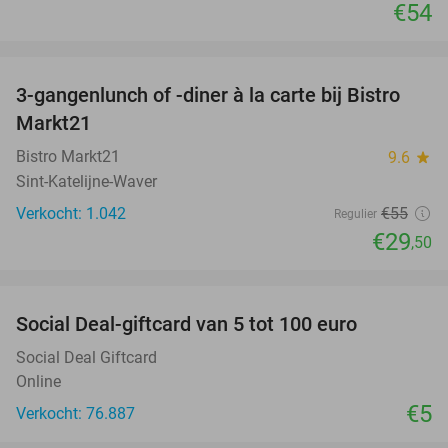
€54
favorite_border
3-gangenlunch of -diner à la carte bij Bistro
46%
Markt21
Bistro Markt21
9.6
star
Sint-Katelijne-Waver
Verkocht: 1.042
€55
Regulier
€29
,50
favorite_border
Social Deal-giftcard van 5 tot 100 euro
Social Deal Giftcard
Online
€5
Verkocht: 76.887