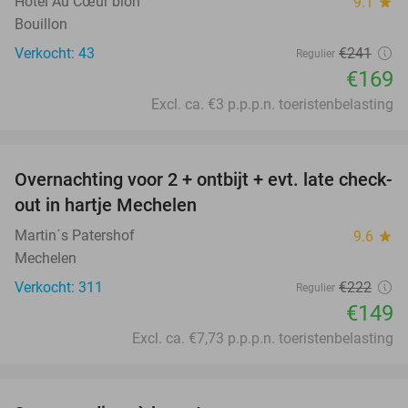
Hôtel Au Cœur bion
9.1
star
Bouillon
Verkocht: 43
€241
Regulier
€169
Excl. ca. €3 p.p.p.n. toeristenbelasting
favorite_border
Overnachting voor 2 + ontbijt + evt. late check-
33%
out in hartje Mechelen
Martin´s Patershof
9.6
star
Mechelen
Verkocht: 311
€222
Regulier
€149
Excl. ca. €7,73 p.p.p.n. toeristenbelasting
favorite_border