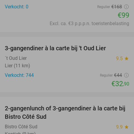
Verkocht: 0
€168
Regulier
€99
Excl. ca. €3 p.p.p.n. toeristenbelasting
favorite_border
3-gangendiner à la carte bij 't Oud Lier
25%
´t Oud Lier
9.5
star
Lier (11 km)
Verkocht: 744
€44
Regulier
€32
,90
favorite_border
2-gangenlunch of 3-gangendiner à la carte bij
39%
Bistro Côté Sud
Bistro Côté Sud
9.9
star