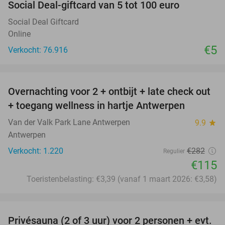
Social Deal-giftcard van 5 tot 100 euro
Social Deal Giftcard
Online
€5
Verkocht: 76.916
favorite_border
Overnachting voor 2 + ontbijt + late check out
59%
+ toegang wellness in hartje Antwerpen
Van der Valk Park Lane Antwerpen
9.9
star
Antwerpen
Verkocht: 1.220
€282
Regulier
€115
Toeristenbelasting: €3,39 (vanaf 1 maart 2026: €3,58)
favorite_border
Privésauna (2 of 3 uur) voor 2 personen + evt.
50%