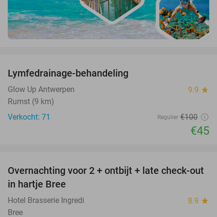
favorite_border
Lymfedrainage-behandeling
55%
Glow Up Antwerpen
9.9
star
Rumst (9 km)
Verkocht: 71
€100
Regulier
€45
favorite_border
Overnachting voor 2 + ontbijt + late check-out
41%
NEW
in hartje Bree
TODAY
Hotel Brasserie Ingredi
8.9
star
Bree