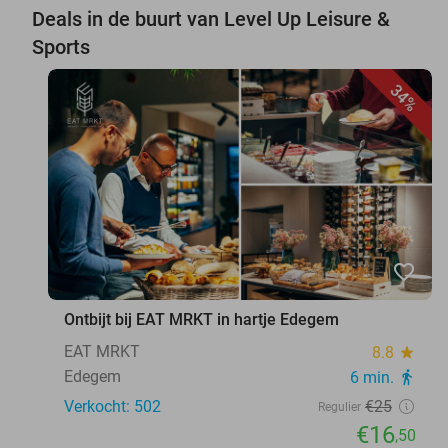
Deals in de buurt van Level Up Leisure &
Sports
34%
favorite_border
Ontbijt bij EAT MRKT in hartje Edegem
EAT MRKT
8.8
star
Edegem
6 min.
directions_walk
Verkocht: 502
€25
Regulier
€16
,50