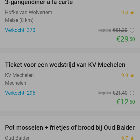
3-gangendiner à la carte
42%
Hofke van Wolvertem
9.4
star
Meise (8 km)
Verkocht: 370
€51
,30
Regulier
€29
,50
favorite_border
Ticket voor een wedstrijd van KV Mechelen
42%
KV Mechelen
9.9
star
Mechelen
Verkocht: 296
€21
,40
Regulier
€12
,50
favorite_border
Pot mosselen + frietjes of brood bij Oud Balder
41%
Oud Balder
9.7
star