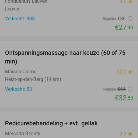
Fonduehuis Leuven
9.5
star
Leuven
Verkocht: 333
€36
Regulier
€27
,90
favorite_border
Ontspanningsmassage naar keuze (60 of 75
50%
min)
Maison Calme
10.0
star
Heist-op-den-Berg (14 km)
Verkocht: 53
€65
Regulier
€32
,50
favorite_border
Pedicurebehandeling + evt. gellak
50%
Mercado Beauty
9.9
star