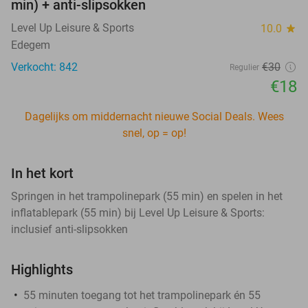
min) + anti-slipsokken
Level Up Leisure & Sports
10.0
star
Edegem
Verkocht: 842
€30
Regulier
€18
Dagelijks om middernacht nieuwe Social Deals. Wees
snel, op = op!
In het kort
Springen in het trampolinepark (55 min) en spelen in het
inflatablepark (55 min) bij Level Up Leisure & Sports:
inclusief anti-slipsokken
Highlights
55 minuten toegang tot het trampolinepark én 55