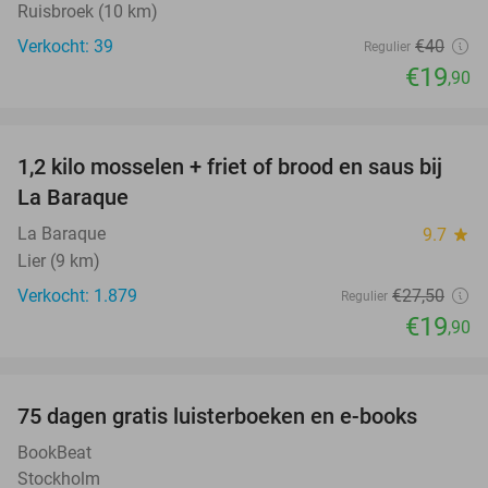
Ruisbroek (10 km)
Verkocht: 39
€40
Regulier
€19
,90
favorite_border
1,2 kilo mosselen + friet of brood en saus bij
28%
La Baraque
La Baraque
9.7
star
Lier (9 km)
Verkocht: 1.879
€27
,50
Regulier
€19
,90
favorite_border
100%
75 dagen gratis luisterboeken en e-books
BookBeat
Stockholm