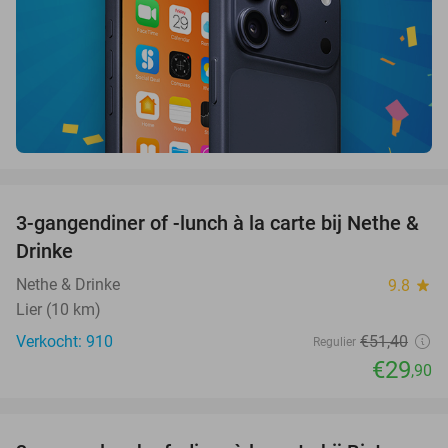
favorite_border
3-gangendiner of -lunch à la carte bij Nethe &
42%
Drinke
Nethe & Drinke
9.8
star
Lier (10 km)
Verkocht: 910
€51
,40
Regulier
€29
,90
favorite_border