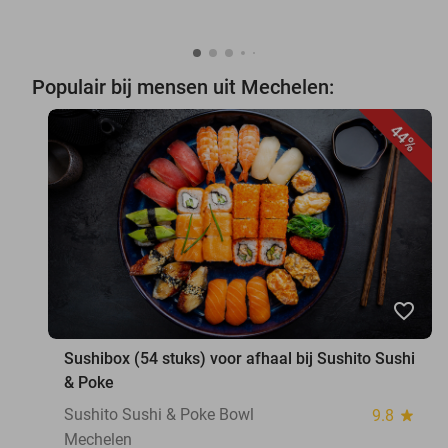
Populair bij mensen uit Mechelen:
44%
favorite_border
Sushibox (54 stuks) voor afhaal bij Sushito Sushi
& Poke
Sushito Sushi & Poke Bowl
9.8
star
Mechelen