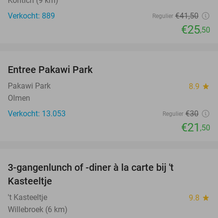
Kontich (9 km)
Verkocht: 889
€41
,50
Regulier
€25
,50
favorite_border
Entree Pakawi Park
28%
Pakawi Park
8.9
star
Olmen
Verkocht: 13.053
€30
Regulier
€21
,50
favorite_border
3-gangenlunch of -diner à la carte bij 't
27%
Kasteeltje
't Kasteeltje
9.8
star
Willebroek (6 km)