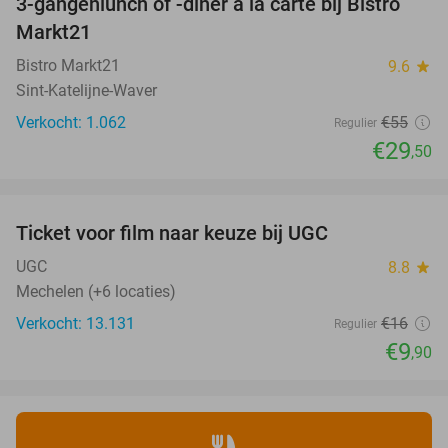
3-gangenlunch of -diner à la carte bij Bistro
46%
Markt21
Bistro Markt21
9.6
star
Sint-Katelijne-Waver
Verkocht: 1.062
€55
Regulier
€29
,50
favorite_border
Ticket voor film naar keuze bij UGC
38%
UGC
8.8
star
Mechelen (+6 locaties)
Verkocht: 13.131
€16
Regulier
€9
,90