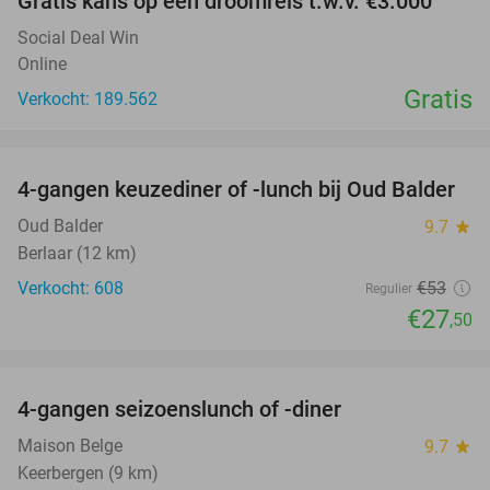
Gratis kans op een droomreis t.w.v. €3.000
Social Deal Win
Online
Gratis
Verkocht: 189.562
favorite_border
4-gangen keuzediner of -lunch bij Oud Balder
48%
Oud Balder
9.7
star
Berlaar (12 km)
Verkocht: 608
€53
Regulier
€27
,50
favorite_border
4-gangen seizoenslunch of -diner
33%
Maison Belge
9.7
star
Keerbergen (9 km)