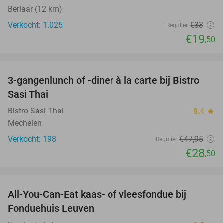
Berlaar (12 km)
Verkocht: 1.025
€33
Regulier
€19
,50
favorite_border
3-gangenlunch of -diner à la carte bij Bistro
41%
Sasi Thai
Bistro Sasi Thai
8.4
star
Mechelen
Verkocht: 198
€47
,95
Regulier
€28
,50
favorite_border
All-You-Can-Eat kaas- of vleesfondue bij
23%
Fonduehuis Leuven