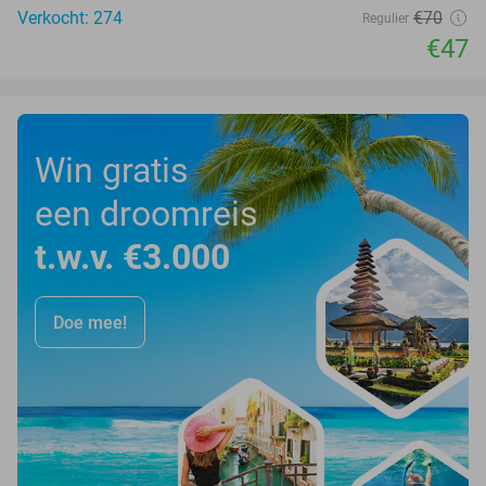
Verkocht: 274
€70
Regulier
€47
Win gratis
een droomreis
t.w.v. €3.000
Doe mee!