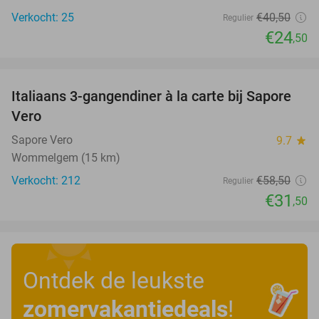
Verkocht: 25
€40
,50
Regulier
€24
,50
favorite_border
Italiaans 3-gangendiner à la carte bij Sapore
46%
Vero
Sapore Vero
9.7
star
Wommelgem (15 km)
Verkocht: 212
€58
,50
Regulier
€31
,50
Ontdek de leukste
zomervakantiedeals
!