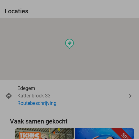
Locaties
events
Edegem
Kattenbroek 33
Routebeschrijving
Vaak samen gekocht
50%