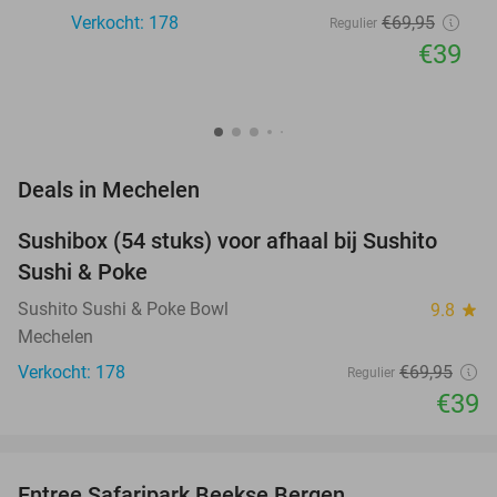
Verkocht: 178
€69
,95
Regulier
€39
favorite_border
Deals in Mechelen
Sushibox (54 stuks) voor afhaal bij Sushito
44%
Sushi & Poke
Sushito Sushi & Poke Bowl
9.8
star
Mechelen
Verkocht: 178
€69
,95
Regulier
€39
favorite_border
Entree Safaripark Beekse Bergen