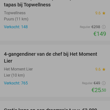
tapas bij Topwellness
Topwellness
9.6
star
Puurs (11 km)
Verkocht: 148
€298
Regulier
€149
favorite_border
4-gangendiner van de chef bij Het Moment
48%
Lier
Het Moment Lier
9.6
star
Lier (10 km)
Verkocht: 765
€49
Regulier
€25
,50
favorite_border