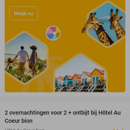
Bekijk nu
favorite_border
2 overnachtingen voor 2 + ontbijt bij Hôtel Au
30%
Coeur bion