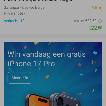
31%
NEW
TODAY
Safaripark Beekse Bergen
9.5
star
Hilvarenbeek
Verkocht: 13
€32
,50
Regulier
€22
,50
Win vandaag een gratis
iPhone 17 Pro
Meer info