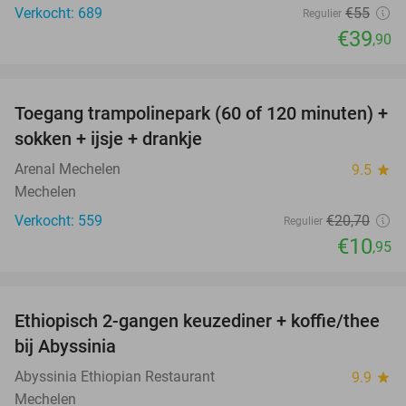
Verkocht: 689
€55
Regulier
€39
,90
favorite_border
Toegang trampolinepark (60 of 120 minuten) +
47%
sokken + ijsje + drankje
Arenal Mechelen
9.5
star
Mechelen
Verkocht: 559
€20
,70
Regulier
€10
,95
favorite_border
Ethiopisch 2-gangen keuzediner + koffie/thee
40%
bij Abyssinia
Abyssinia Ethiopian Restaurant
9.9
star
Mechelen