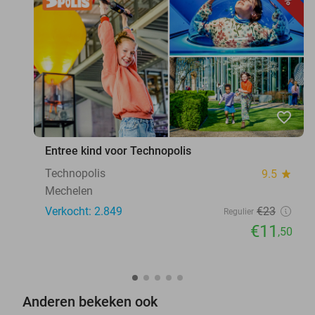
favorite_border
Entree kind voor Technopolis
Technopolis
9.5
star
Mechelen
Verkocht: 2.849
€23
Regulier
€11
,50
Anderen bekeken ook