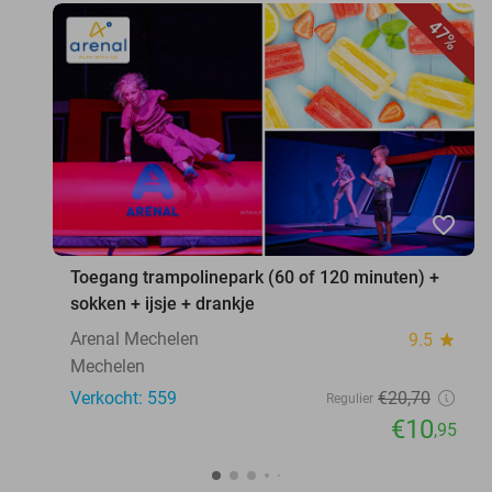
47%
favorite_border
Toegang trampolinepark (60 of 120 minuten) +
sokken + ijsje + drankje
Arenal Mechelen
9.5
star
Mechelen
Verkocht: 559
€20
,70
Regulier
€10
,95