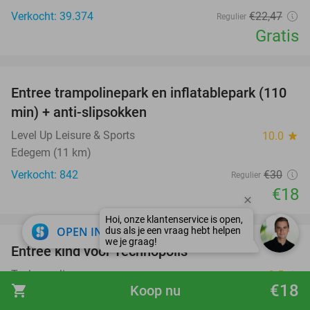
Verkocht: 39.374
€22
,47
Regulier
Gratis
favorite_border
Entree trampolinepark en inflatablepark (110
40%
min) + anti-slipsokken
Level Up Leisure & Sports
10.0
star
Edegem (11 km)
Verkocht: 842
€30
Regulier
€18
favorite_border
close
OPEN IN APP
Entree kind voor Technopolis
50%
Technopolis
9.5
star
€18
shopping_cart
Koop nu
Mechelen