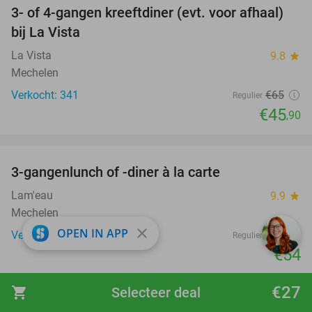
3- of 4-gangen kreeftdiner (evt. voor afhaal)
29%
bij La Vista
La Vista
9.8
star
Mechelen
Verkocht: 341
€65
Regulier
€45
,90
favorite_border
3-gangenlunch of -diner à la carte
28%
Lam'eau
9.9
star
Mechelen
close
OPEN IN APP
Verkocht: 1.126
€75
Regulier
€54
favorite_border
€27
shopping_cart
Selecteer deal
3-gangenlunch of -diner à la carte of