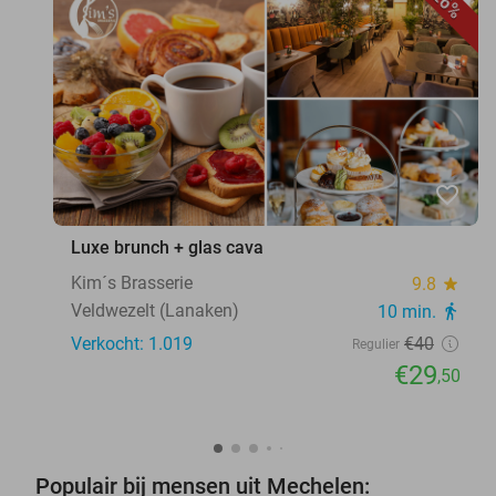
26%
favorite_border
Luxe brunch + glas cava
Kim´s Brasserie
9.8
star
Veldwezelt (Lanaken)
10 min.
directions_walk
Verkocht: 1.019
€40
Regulier
€29
,50
Populair bij mensen uit Mechelen: