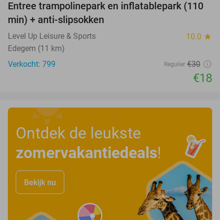
Entree trampolinepark en inflatablepark (110
40%
min) + anti-slipsokken
Level Up Leisure & Sports
10.0
star
Edegem (11 km)
Verkocht: 799
€30
Regulier
€18
Ontdek de leukste
zomervakantiedeals
!
Bekijk nu