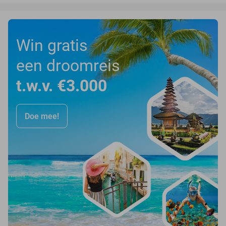
Win gratis
een droomreis
t.w.v. €3.000
Doe mee!