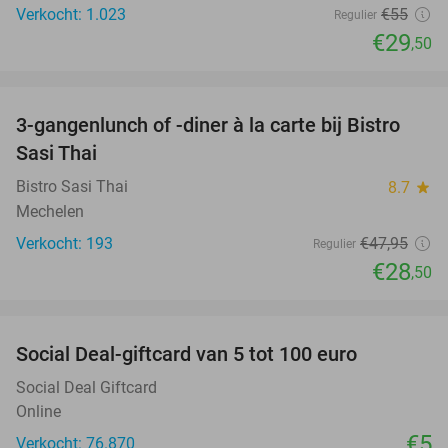
Verkocht: 1.023
€55
Regulier
€29
,50
favorite_border
3-gangenlunch of -diner à la carte bij Bistro
41%
Sasi Thai
Bistro Sasi Thai
8.7
star
Mechelen
Verkocht: 193
€47
,95
Regulier
€28
,50
favorite_border
Social Deal-giftcard van 5 tot 100 euro
Social Deal Giftcard
Online
€5
Verkocht: 76.870