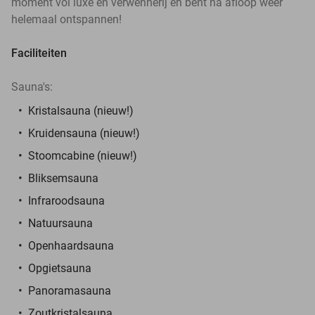
moment vol luxe en verwennerij en bent na afloop weer
helemaal ontspannen!
Faciliteiten
Sauna's:
Kristalsauna (nieuw!)
Kruidensauna (nieuw!)
Stoomcabine (nieuw!)
Bliksemsauna
Infraroodsauna
Natuursauna
Openhaardsauna
Opgietsauna
Panoramasauna
Zoutkristalsauna