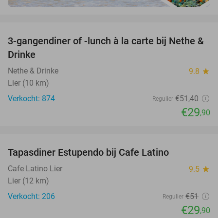
favorite_border
3-gangendiner of -lunch à la carte bij Nethe &
42%
Drinke
Nethe & Drinke
9.8
star
Lier (10 km)
Verkocht: 874
€51
,40
Regulier
€29
,90
favorite_border
Tapasdiner Estupendo bij Cafe Latino
41%
Cafe Latino Lier
9.5
star
Lier (12 km)
Verkocht: 206
€51
Regulier
€29
,90