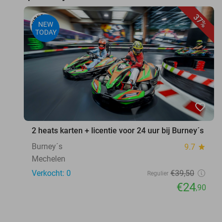
37%
NEW
TODAY
favorite_border
2 heats karten + licentie voor 24 uur bij Burney´s
Burney´s
9.7
star
Mechelen
Verkocht: 0
€39
,50
Regulier
€24
,90