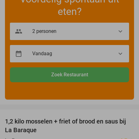
eten?
Zoek Restaurant
favorite_border
1,2 kilo mosselen + friet of brood en saus bij
28%
La Baraque