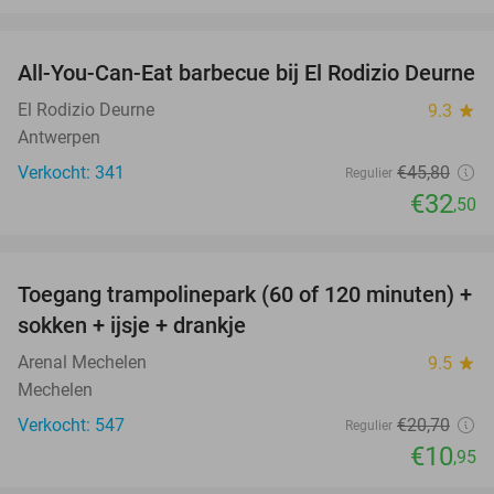
favorite_border
All-You-Can-Eat barbecue bij El Rodizio Deurne
29%
El Rodizio Deurne
9.3
star
Antwerpen
Verkocht: 341
€45
,80
Regulier
€32
,50
favorite_border
Toegang trampolinepark (60 of 120 minuten) +
47%
sokken + ijsje + drankje
Arenal Mechelen
9.5
star
Mechelen
Verkocht: 547
€20
,70
Regulier
€10
,95
favorite_border