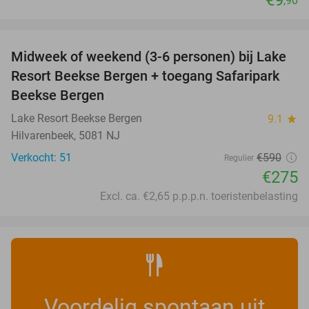
,90
favorite_border
Midweek of weekend (3-6 personen) bij Lake
53%
Resort Beekse Bergen + toegang Safaripark
Beekse Bergen
Lake Resort Beekse Bergen
9.1
star
Hilvarenbeek, 5081 NJ
Verkocht: 51
€590
Regulier
€275
Excl. ca. €2,65 p.p.p.n. toeristenbelasting
Voordelig spontaan uit