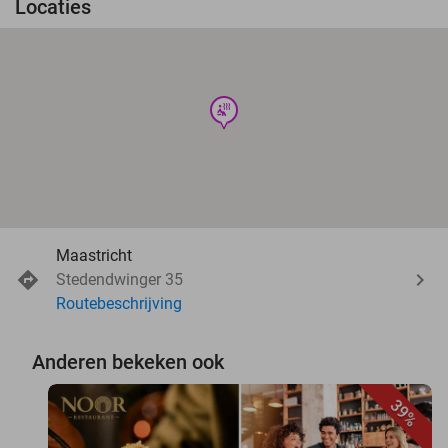
Locaties
wellness
Maastricht
Stedendwinger 35
Routebeschrijving
Anderen bekeken ook
39%