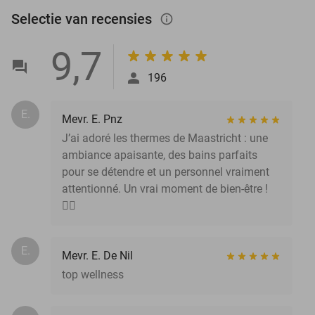
Selectie van recensies
info_outlined
9,7
196
E.
Mevr. E. Pnz
J’ai adoré les thermes de Maastricht : une
ambiance apaisante, des bains parfaits
pour se détendre et un personnel vraiment
attentionné. Un vrai moment de bien-être !
🧖‍♀️
E.
Mevr. E. De Nil
top wellness