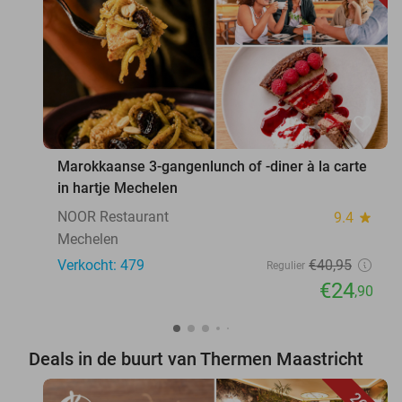
favorite_border
Marokkaanse 3-gangenlunch of -diner à la carte
in hartje Mechelen
NOOR Restaurant
9.4
star
Mechelen
Verkocht: 479
€40
,95
Regulier
€24
,90
Deals in de buurt van Thermen Maastricht