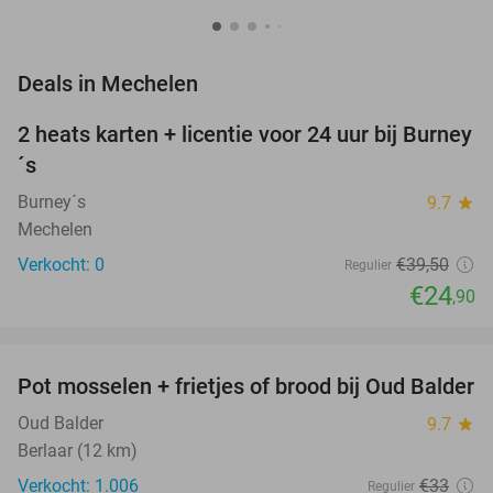
favorite_border
Deals in Mechelen
2 heats karten + licentie voor 24 uur bij Burney
37%
NEW
´s
TODAY
Burney´s
9.7
star
Mechelen
Verkocht: 0
€39
,50
Regulier
€24
,90
favorite_border
Pot mosselen + frietjes of brood bij Oud Balder
41%
Oud Balder
9.7
star
Berlaar (12 km)
Verkocht: 1.006
€33
Regulier