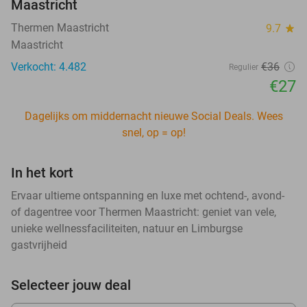
Maastricht
Thermen Maastricht
9.7
star
Maastricht
Verkocht: 4.482
€36
Regulier
€27
Dagelijks om middernacht nieuwe Social Deals. Wees
snel, op = op!
In het kort
Ervaar ultieme ontspanning en luxe met ochtend-, avond-
of dagentree voor Thermen Maastricht: geniet van vele,
unieke wellnessfaciliteiten, natuur en Limburgse
gastvrijheid
Selecteer jouw deal