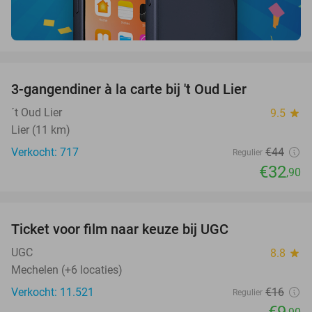
favorite_border
3-gangendiner à la carte bij 't Oud Lier
25%
´t Oud Lier
9.5
star
Lier (11 km)
Verkocht: 717
€44
Regulier
€32
,90
favorite_border
Ticket voor film naar keuze bij UGC
38%
UGC
8.8
star
Mechelen (+6 locaties)
Verkocht: 11.521
€16
Regulier
€9