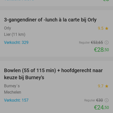
favorite_border
3-gangendiner of -lunch à la carte bij Orly
47%
Orly
9.5
star
Lier (11 km)
Verkocht: 329
€53
,65
Regulier
€28
,50
favorite_border
Bowlen (55 of 115 min) + hoofdgerecht naar
18%
keuze bij Burney's
Burney´s
9.7
star
Mechelen
Verkocht: 157
€30
Regulier
€24
,50