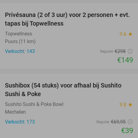
Privésauna (2 of 3 uur) voor 2 personen + evt.
50%
tapas bij Topwellness
Topwellness
9.6
star
Puurs (11 km)
Verkocht: 143
€298
Regulier
€149
favorite_border
Sushibox (54 stuks) voor afhaal bij Sushito
44%
Sushi & Poke
Sushito Sushi & Poke Bowl
9.8
star
Mechelen
Verkocht: 173
€69
,95
Regulier
€39