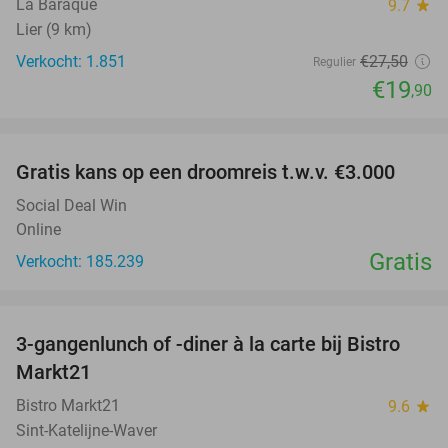
La Baraque
9.7
star
Lier (9 km)
Verkocht: 1.851
€27
,50
Regulier
€19
,90
favorite_border
Gratis kans op een droomreis t.w.v. €3.000
Social Deal Win
Online
Gratis
Verkocht: 185.239
favorite_border
3-gangenlunch of -diner à la carte bij Bistro
46%
Markt21
Bistro Markt21
9.6
star
Sint-Katelijne-Waver