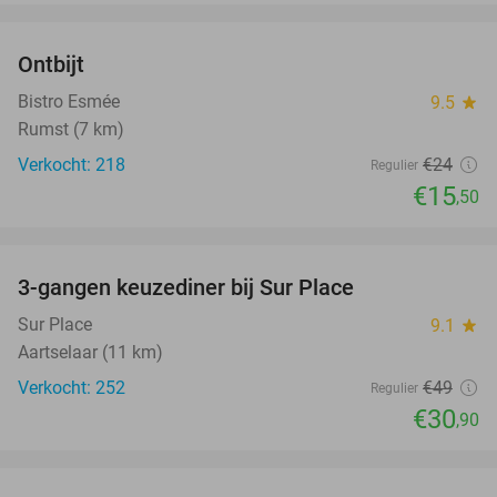
favorite_border
Ontbijt
35%
Bistro Esmée
9.5
star
Rumst (7 km)
Verkocht: 218
€24
Regulier
€15
,50
favorite_border
3-gangen keuzediner bij Sur Place
37%
Sur Place
9.1
star
Aartselaar (11 km)
Verkocht: 252
€49
Regulier
€30
,90
favorite_border