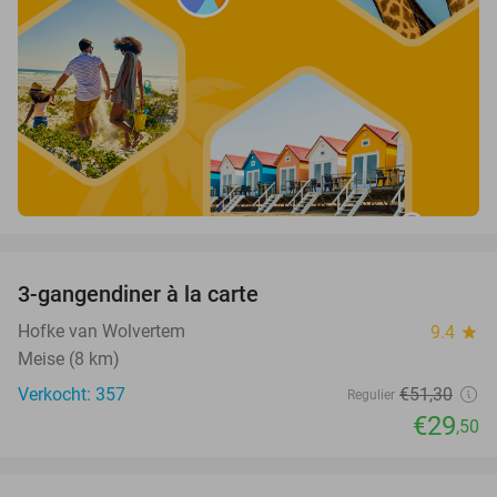
favorite_border
3-gangendiner à la carte
42%
Hofke van Wolvertem
9.4
star
Meise (8 km)
Verkocht: 357
€51
,30
Regulier
€29
,50
favorite_border