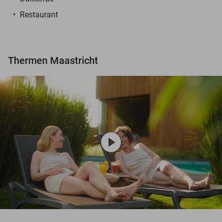
Restaurant
Thermen Maastricht
play_circle