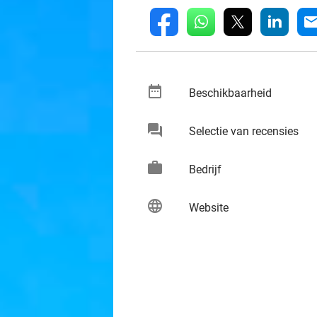
whatsapp
linkedin
fb
mai
date_range
keybo
Beschikbaarheid
chat
keybo
Selectie van recensies
work
keybo
Bedrijf
language
keybo
Website