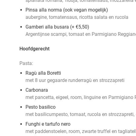
spianata romana, 'nduja, tomatensaus, mozzarella 
Pinsa alla norma (ook vegan mogelijk)
aubergine, tomatensaus, ricotta salata en rucola
Gamberi alla busara (+ €5,50)
Argentijnse scampi, tomaat en Parmigiano Reggian
Hoofdgerecht
Pasta:
Ragù alla Boretti
met 8 uur gegaarde runderragù en strozzapreti
Carbonara
met pancetta, eigeel, room, linguine en Parmigiano
Pesto basilico
met basilicumpesto, tomaat, rucola en strozzapreti,
Funghi e tartufo nero
met paddenstoelen, room, zwarte truffel en tagliatel