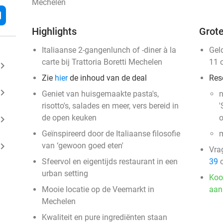
Mechelen
l
Highlights
Grote
Italiaanse 2-gangenlunch of -diner à la
Gel
carte bij Trattoria Boretti Mechelen
11 
ard_arrow_right
Zie
hier
de inhoud van de deal
Res
ard_arrow_right
Geniet van huisgemaakte pasta's,
n
risotto's, salades en meer, vers bereid in
'
de open keuken
o
ard_arrow_right
Geïnspireerd door de Italiaanse filosofie
m
ard_arrow_right
van ‘gewoon goed eten'
Vra
Sfeervol en eigentijds restaurant in een
39
o
urban setting
Koo
Mooie locatie op de Veemarkt in
aan
Mechelen
Kwaliteit en pure ingrediënten staan