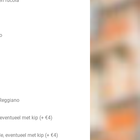
en rucola
o
 Reggiano
 eventueel
met kip (+ €4)
le, eventueel
met kip (+ €4)