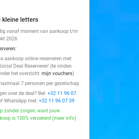
 kleine letters
dig vanaf moment van aankoop t/m
okt 2026
erveren:
a aankoop online reserveren met
Social Deal Reserveren' (te vinden
nder het overzicht:
mijn vouchers
)
aximaal 7 personen per gezelschap
gen over de deal? Bel:
+32 11 96 07
f WhatsApp met:
+32 11 96 07 39
p zonder zorgen, want jouw
koop is 100% verzekerd (meer info)