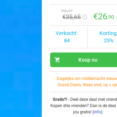
Regulier
€26
€35
,65
,90
Verkocht:
Korting
84
25%
shopping_cart
Koop nu
navi
Dagelijks om middernacht nieuw
Social Deals. Wees snel, op = op
Gratis?!
- Deel deze deal met vrien
Kopen drie vrienden? Dan is de deal
jou gratis! (
info
)