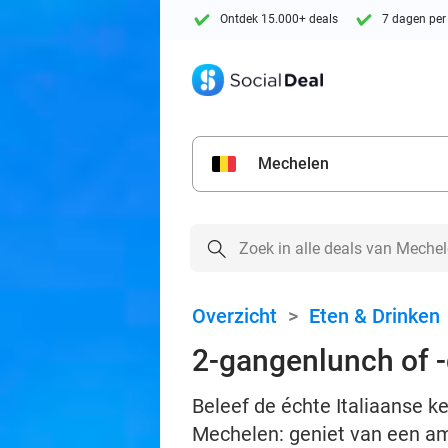
Ontdek 15.000+ deals
7 dagen per
Mechelen
Overzicht
>
Eten & Drinken
2-gangenlunch of -d
Beleef de échte Italiaanse ke
Mechelen: geniet van een amb