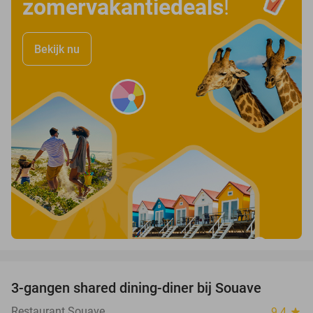
zomervakantiedeals
!
Bekijk nu
favorite_border
3-gangen shared dining-diner bij Souave
28%
Restaurant Souave
9.4
star