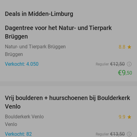
favorite_border
Deals in Midden-Limburg
Dagentree voor het Natur- und Tierpark
24%
Brüggen
Natur- und Tierpark Brüggen
8.8
star
Brüggen
Verkocht: 4.050
€12
,50
Regulier
€9
,50
favorite_border
Vrij boulderen + huurschoenen bij Boulderkerk
30%
NEW
Venlo
TODAY
Boulderkerk Venlo
9.9
star
Venlo
Verkocht: 82
€13
,50
Regulier