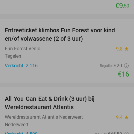
€9
,50
favorite_border
Entreeticket klimbos Fun Forest voor kind
20%
en/of volwassene (2 of 3 uur)
Fun Forest Venlo
9.8
star
Tegelen
Verkocht: 2.116
€20
Regulier
€16
favorite_border
All-You-Can-Eat & Drink (3 uur) bij
19%
Wereldrestaurant Atlantis
Wereldrestaurant Atlantis Nederweert
9.4
star
Nederweert