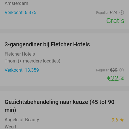
Amsterdam
Verkocht: 6.375
€24
Regulier
Gratis
favorite_border
3-gangendiner bij Fletcher Hotels
42%
Fletcher Hotels
Thorn (+ meerdere locaties)
Verkocht: 13.359
€39
Regulier
€22
,50
favorite_border
Gezichtsbehandeling naar keuze (45 tot 90
26%
min)
Angels of Beauty
9.6
star
Weert