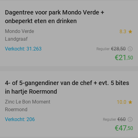
Dagentree voor park Mondo Verde +
25%
onbeperkt eten en drinken
Mondo Verde
8.3
star
Landgraaf
Verkocht: 31.263
€28
,50
Regulier
€21
,50
favorite_border
4- of 5-gangendiner van de chef + evt. 5 bites
21%
in hartje Roermond
Zinc Le Bon Moment
10.0
star
Roermond
Verkocht: 206
€60
Regulier
€47
,50