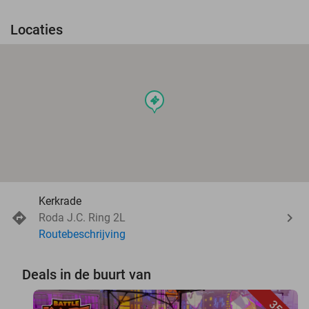
Locaties
events
Kerkrade
Roda J.C. Ring 2L
Routebeschrijving
Deals in de buurt van