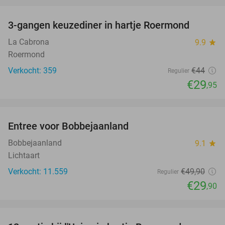
favorite_border
3-gangen keuzediner in hartje Roermond
32%
La Cabrona
9.9
star
Roermond
Verkocht: 359
€44
Regulier
€29
,95
favorite_border
Entree voor Bobbejaanland
40%
Bobbejaanland
9.1
star
Lichtaart
Verkocht: 11.559
€49
,90
Regulier
€29
,90
favorite_border