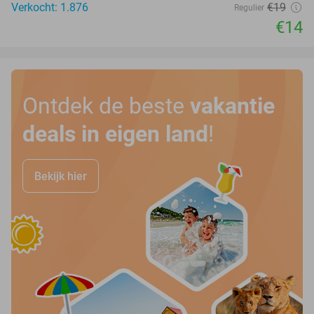
Verkocht: 1.876
€19
Regulier
€14
Ontdek de beste
vakantie
deals in eigen land
!
Bekijk hier