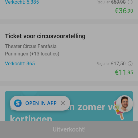
Verkocht: 5.385
€59
,90
Regulier
€36
,90
favorite_border
Ticket voor circusvoorstelling
32%
Theater Circus Fantâsia
Panningen (+13 locaties)
Verkocht: 365
€17
,50
Regulier
€11
,95
close
OPEN IN APP
Geniet van een
zomer vol
kortingen
Uitverkocht!
Bekijk alle deals