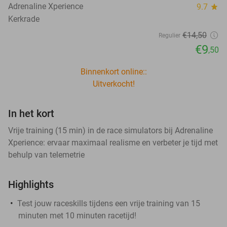
Adrenaline Xperience
9.7
star
Kerkrade
€14
,50
Regulier
€9
,50
Binnenkort online::
Uitverkocht!
In het kort
Vrije training (15 min) in de race simulators bij Adrenaline
Xperience: ervaar maximaal realisme en verbeter je tijd met
behulp van telemetrie
Highlights
Test jouw raceskills tijdens een vrije training van 15
minuten met 10 minuten racetijd!