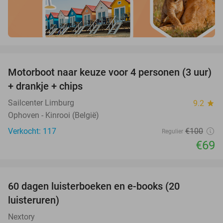
favorite_border
Motorboot naar keuze voor 4 personen (3 uur)
31%
+ drankje + chips
Sailcenter Limburg
9.2
star
Ophoven - Kinrooi (België)
Verkocht: 117
€100
Regulier
€69
favorite_border
100%
60 dagen luisterboeken en e-books (20
luisteruren)
Nextory