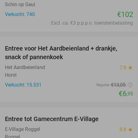
Schin op Geul
€102
Verkocht: 740
Excl. ca. €3 p.p.p.n. toeristenbelasting
favorite_border
Entree voor Het Aardbeienland + drankje,
47%
snack of pannenkoek
Het Aardbeienland
7.8
star
Horst
Verkocht: 15.531
€13
,05
Regulier
€6
,95
favorite_border
Entree tot Gamecentrum E-Village
34%
E-Village Roggel
8.8
star
Roggel