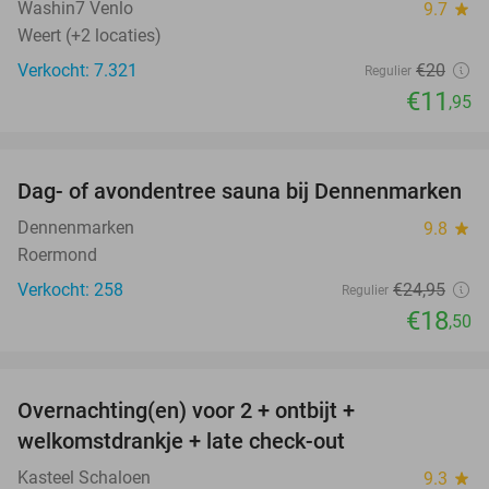
Washin7 Venlo
9.7
star
Weert (+2 locaties)
Verkocht: 7.321
€20
Regulier
€11
,95
favorite_border
Dag- of avondentree sauna bij Dennenmarken
26%
Dennenmarken
9.8
star
Roermond
Verkocht: 258
€24
,95
Regulier
€18
,50
favorite_border
Overnachting(en) voor 2 + ontbijt +
welkomstdrankje + late check-out
Kasteel Schaloen
9.3
star