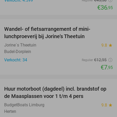
Verkocht: 4.599
€45
,50
Regulier
€36
,95
favorite_border
Wandel- of fietsarrangement of mini-
39%
lunchproeverij bij Jorine's Theetuin
Jorine´s Theetuin
9.8
star
Budel-Dorplein
Verkocht: 34
€12
,95
Regulier
€7
,95
favorite_border
Huur motorboot (dagdeel) incl. brandstof op
34%
de Maasplassen voor 1 t/m 4 pers
BudgetBoats Limburg
9.8
star
Herten