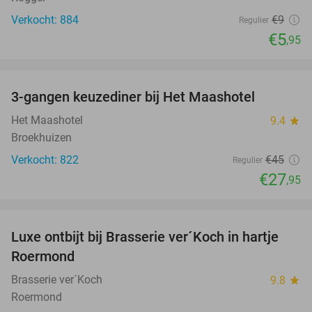
Verkocht: 884
€9
Regulier
€5
,95
favorite_border
3-gangen keuzediner bij Het Maashotel
38%
Het Maashotel
9.4
star
Broekhuizen
Verkocht: 822
€45
Regulier
€27
,95
favorite_border
Luxe ontbijt bij Brasserie ver´Koch in hartje
26%
Roermond
Brasserie ver´Koch
9.8
star
Roermond