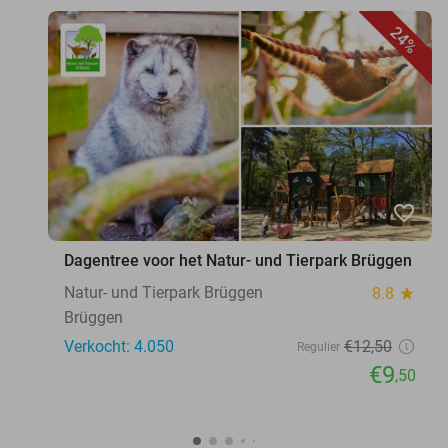
24%
favorite_border
Dagentree voor het Natur- und Tierpark Brüggen
Natur- und Tierpark Brüggen
8.8
star
Brüggen
Verkocht: 4.050
€12
,50
Regulier
€9
,50