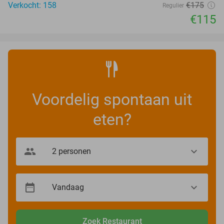
Verkocht: 158
€175
Regulier
€115
Voordelig spontaan uit
eten?
Zoek Restaurant