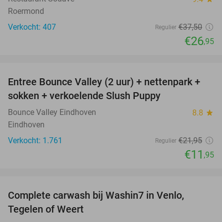
Roermond
Verkocht: 407
€37
,50
Regulier
€26
,95
favorite_border
Entree Bounce Valley (2 uur) + nettenpark +
46%
sokken + verkoelende Slush Puppy
Bounce Valley Eindhoven
8.8
star
Eindhoven
Verkocht: 1.761
€21
,95
Regulier
€11
,95
favorite_border
Complete carwash bij Washin7 in Venlo,
40%
Tegelen of Weert