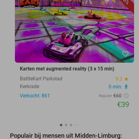
35%
favorite_border
Karten met augmented reality (3 x 15 min)
BattleKart Parkstad
9.3
star
Kerkrade
0 min.
directions_walk
Verkocht: 861
€60
Regulier
€39
Populair bij mensen uit Midden-Limburg: