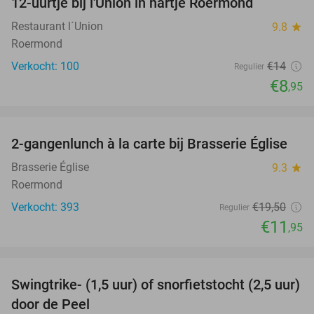
12-uurtje bij l'Union in hartje Roermond
36%
Restaurant l´Union
9.8
star
Roermond
Verkocht: 100
€14
Regulier
€8
,95
favorite_border
2-gangenlunch à la carte bij Brasserie Église
39%
Brasserie Église
9.3
star
Roermond
Verkocht: 393
€19
,50
Regulier
€11
,95
favorite_border
Swingtrike- (1,5 uur) of snorfietstocht (2,5 uur)
30%
door de Peel