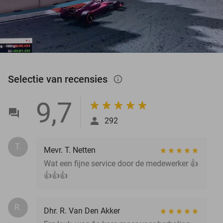
Selectie van recensies
info_outlined
9,7
292
T.
Mevr. T. Netten
Wat een fijne service door de medewerker 👍
👍👍👍
R.
Dhr. R. Van Den Akker