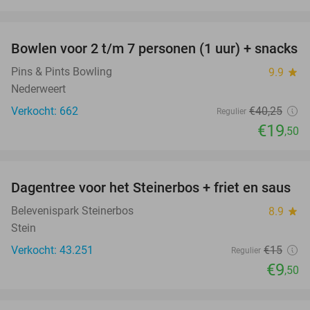
favorite_border
Bowlen voor 2 t/m 7 personen (1 uur) + snacks
52%
Pins & Pints Bowling
9.9
star
Nederweert
Verkocht: 662
€40
,25
Regulier
€19
,50
favorite_border
Dagentree voor het Steinerbos + friet en saus
37%
Belevenispark Steinerbos
8.9
star
Stein
Verkocht: 43.251
€15
Regulier
€9
,50
favorite_border