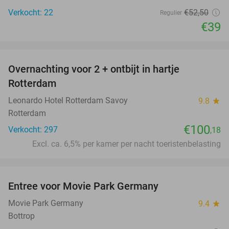
Verkocht: 22
€52
,50
Regulier
€39
favorite_border
Overnachting voor 2 + ontbijt in hartje
Rotterdam
Leonardo Hotel Rotterdam Savoy
9.8
star
Rotterdam
€100
Verkocht: 297
,18
Excl. ca. 6,5% per kamer per nacht toeristenbelasting
favorite_border
Entree voor Movie Park Germany
38%
Movie Park Germany
9.4
star
Bottrop