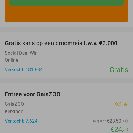
favorite_border
Gratis kans op een droomreis t.w.v. €3.000
Social Deal Win
Online
Gratis
Verkocht: 181.884
favorite_border
Entree voor GaiaZOO
14%
GaiaZOO
9.2
star
Kerkrade
Verkocht: 7.624
€28
,50
Regulier
€24
,50