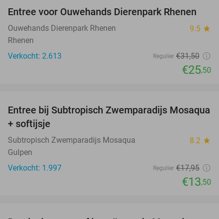
Entree voor Ouwehands Dierenpark Rhenen
19%
Ouwehands Dierenpark Rhenen
9.5
star
Rhenen
Verkocht: 2.613
€31
,50
Regulier
€25
,50
favorite_border
Entree bij Subtropisch Zwemparadijs Mosaqua
25%
+ softijsje
Subtropisch Zwemparadijs Mosaqua
8.2
star
Gulpen
Verkocht: 1.997
€17
,95
Regulier
€13
,50
favorite_border