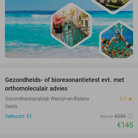
favorite_border
Gezondheids- of bioresonantietest evt. met
52%
orthomoleculair advies
Gezondheidspraktijk Welzijn-en-Balans
9.9
star
Venlo
Verkocht: 61
€299
Regulier
€145
favorite_border