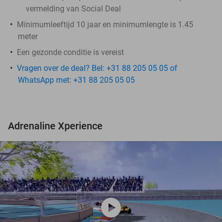
vermelding van Social Deal
​Minimumleeftijd 10 jaar en minimumlengte is 1.45
meter
Een gezonde conditie is vereist
Vragen over de deal? Bel: +31 88 205 05 05 of
WhatsApp met: +31 88 205 05 05
Adrenaline Xperience
play_circle