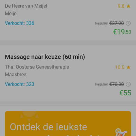
De Heere van Meijel
9.8
star
Meijel
Verkocht: 336
€27
,90
Regulier
€19
,50
favorite_border
Massage naar keuze (60 min)
22%
Thai Oosterse Geneestherapie
10.0
star
Maasbree
Verkocht: 323
€70
,30
Regulier
€55
Ontdek de leukste