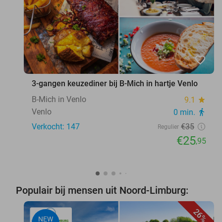
favorite_border
3-gangen keuzediner bij B-Mich in hartje Venlo
B-Mich in Venlo
9.1
star
Venlo
0 min.
directions_walk
Verkocht: 147
€35
Regulier
€25
,95
Populair bij mensen uit Noord-Limburg:
26%
NEW