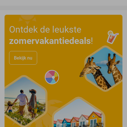
Ontdek de leukste
zomervakantiedeals
!
Bekijk nu