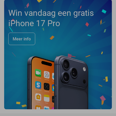
Win vandaag een gratis
iPhone 17 Pro
Meer info
favorite_border