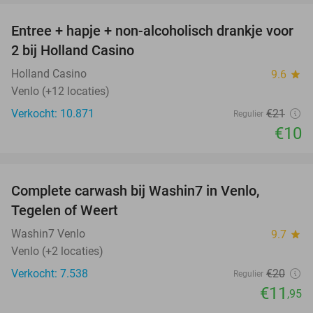
Entree + hapje + non-alcoholisch drankje voor
52%
2 bij Holland Casino
Holland Casino
9.6
star
Venlo (+12 locaties)
Verkocht: 10.871
€21
Regulier
€10
favorite_border
Complete carwash bij Washin7 in Venlo,
40%
Tegelen of Weert
Washin7 Venlo
9.7
star
Venlo (+2 locaties)
Verkocht: 7.538
€20
Regulier
€11
,95