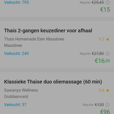
Verkocht: 795
€25
,45
Regulier
€15
favorite_border
Thais 2-gangen keuzediner voor afhaal
39%
Thais Homemade Eten Maasbree
9.7
star
Maasbree
Verkocht: 249
€27
,80
Regulier
€16
,95
favorite_border
Klassieke Thaise duo oliemassage (60 min)
20%
Sawanya Wellness
9.9
star
Grubbenvorst
Verkocht: 37
€120
Regulier
€96