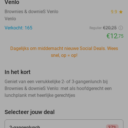
Venlo
Brownies & downieS Venlo
9.9
star
Venlo
Verkocht: 165
€20
,25
Regulier
€12
,75
Dagelijks om middernacht nieuwe Social Deals. Wees
snel, op = op!
In het kort
Geniet van een verrukkelijke 2- of 3-gangenlunch bij
Brownies & downieS Venlo: met als hoofdgerecht een
lunchplank met heerlijke gerechtjes
Selecteer jouw deal
2-gangenlunch
37%