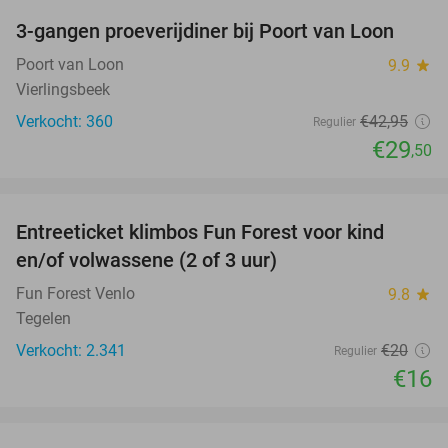
3-gangen proeverijdiner bij Poort van Loon
31%
Poort van Loon
9.9
star
Vierlingsbeek
Verkocht: 360
€42
,95
Regulier
€29
,50
favorite_border
Entreeticket klimbos Fun Forest voor kind
20%
en/of volwassene (2 of 3 uur)
Fun Forest Venlo
9.8
star
Tegelen
Verkocht: 2.341
€20
Regulier
€16
favorite_border