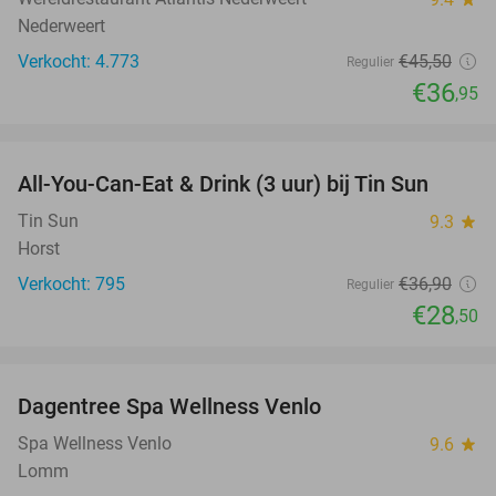
Nederweert
Verkocht: 4.773
€45
,50
Regulier
€36
,95
favorite_border
All-You-Can-Eat & Drink (3 uur) bij Tin Sun
23%
Tin Sun
9.3
star
Horst
Verkocht: 795
€36
,90
Regulier
€28
,50
favorite_border
Dagentree Spa Wellness Venlo
41%
Spa Wellness Venlo
9.6
star
Lomm