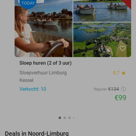
TODAY
favorite_border
Sloep huren (2 of 3 uur)
Sloepverhuur Limburg
9.7
star
Kessel
Verkocht: 10
€134
Regulier
€99
favorite_border
Deals in Noord-Limburg