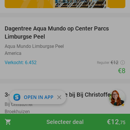
favorite_border
Dagentree Aqua Mundo op Center Parcs
33%
Limburgse Peel
Aqua Mundo Limburgse Peel
America
Verkocht: 6.452
€12
Regulier
€8
favorite_border
3-gangendiner à la carte bij Bij Christoffel
32%
close
OPEN IN APP
Bij Christoffel
9.4
star
Broekhuizen
€12
Verkocht: 390
€39
,75
shopping_cart
Selecteer deal
Regulier
,75
€26
,95