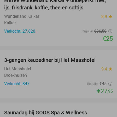
Entree Wunderland Kalkar + onbeperkt friet,
32%
ijs, frisdrank, koffie, thee en softijs
Wunderland Kalkar
8.9
star
Kalkar
Verkocht: 27.828
€36
,50
Regulier
€25
favorite_border
3-gangen keuzediner bij Het Maashotel
38%
Het Maashotel
9.4
star
Broekhuizen
Verkocht: 847
€45
Regulier
€27
,95
favorite_border
Saunadag bij GOOS Spa & Wellness
52%