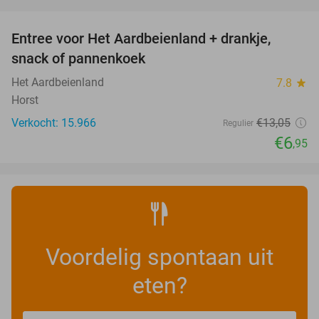
favorite_border
Entree voor Het Aardbeienland + drankje,
47%
snack of pannenkoek
Het Aardbeienland
7.8
star
Horst
Verkocht: 15.966
€13
,05
Regulier
€6
,95
Voordelig spontaan uit
eten?