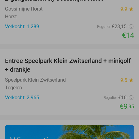
40%
Gossimijne Horst
9.9
star
Horst
Verkocht: 1.289
€23
,15
Regulier
€14
favorite_border
Entree Speelpark Klein Zwitserland + minigolf
38%
+ drankje
Speelpark Klein Zwitserland
9.5
star
Tegelen
Verkocht: 2.965
€16
Regulier
€9
,95