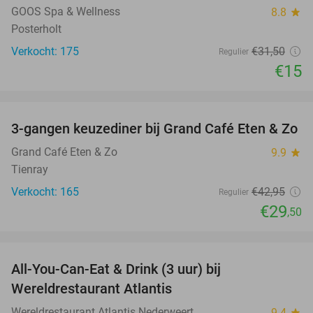
GOOS Spa & Wellness
8.8
star
Posterholt
Verkocht: 175
€31
,50
Regulier
€15
favorite_border
3-gangen keuzediner bij Grand Café Eten & Zo
31%
Grand Café Eten & Zo
9.9
star
Tienray
Verkocht: 165
€42
,95
Regulier
€29
,50
favorite_border
All-You-Can-Eat & Drink (3 uur) bij
19%
Wereldrestaurant Atlantis
Wereldrestaurant Atlantis Nederweert
9.4
star