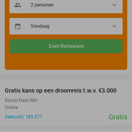
Zoek Restaurant
favorite_border
Gratis kans op een droomreis t.w.v. €3.000
Social Deal Win
Online
Gratis
Verkocht: 185.571
favorite_border