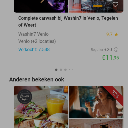
favorite_border
Complete carwash bij Washin7 in Venlo, Tegelen
of Weert
Washin7 Venlo
9.7
star
Venlo (+2 locaties)
Verkocht: 7.538
€20
Regulier
€11
,95
Anderen bekeken ook
32%