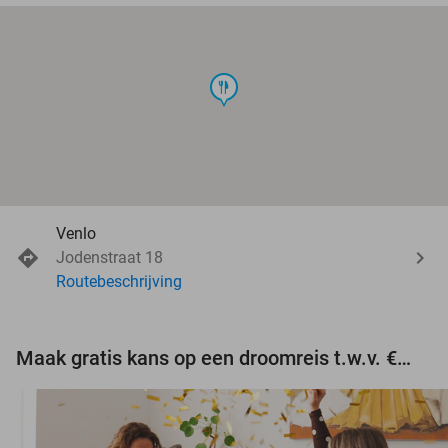
food
Venlo
Jodenstraat 18
Routebeschrijving
Maak gratis kans op een droomreis t.w.v. €3.000!