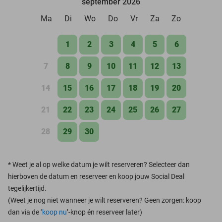
september 2026
Ma
Di
Wo
Do
Vr
Za
Zo
1
2
3
4
5
6
7
8
9
10
11
12
13
14
15
16
17
18
19
20
21
22
23
24
25
26
27
28
29
30
*
Weet je al op welke datum je wilt reserveren? Selecteer dan
hierboven de datum en reserveer en koop jouw Social Deal
tegelijkertijd.
(Weet je nog niet wanneer je wilt reserveren? Geen zorgen: koop
dan via de ‘
koop nu
’-knop én reserveer later)