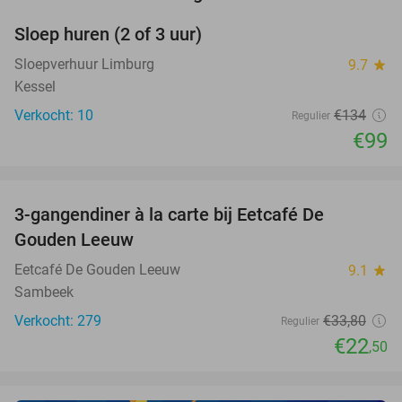
Sloep huren (2 of 3 uur)
26%
NEW
TODAY
Sloepverhuur Limburg
9.7
star
Kessel
Verkocht: 10
€134
Regulier
€99
favorite_border
3-gangendiner à la carte bij Eetcafé De
33%
Gouden Leeuw
Eetcafé De Gouden Leeuw
9.1
star
Sambeek
Verkocht: 279
€33
,80
Regulier
€22
,50