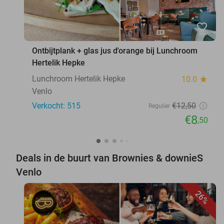
favorite_border
Ontbijtplank + glas jus d'orange bij Lunchroom
Hertelik Hepke
Lunchroom Hertelik Hepke
10.0
star
Venlo
Verkocht: 515
€12
,50
Regulier
€8
,50
Deals in de buurt van Brownies & downieS
Venlo
26%