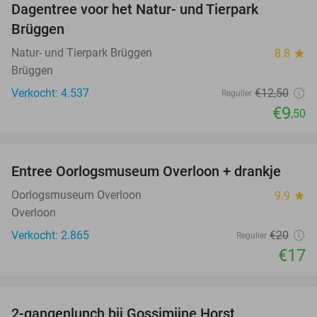
Dagentree voor het Natur- und Tierpark
24%
Brüggen
Natur- und Tierpark Brüggen
8.8
star
Brüggen
Verkocht: 4.537
€12
,50
Regulier
€9
,50
favorite_border
Entree Oorlogsmuseum Overloon + drankje
15%
Oorlogsmuseum Overloon
9.9
star
Overloon
Verkocht: 2.865
€20
Regulier
€17
favorite_border
2-gangenlunch bij Gossimijne Horst