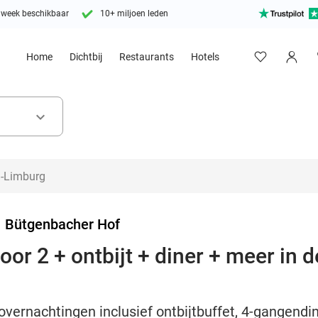
 week beschikbaar
10+ miljoen leden
Home
Dichtbij
Restaurants
Hotels
keyboard_arrow_down
>
Bütgenbacher Hof
or 2 + ontbijt + diner + meer in 
overnachtingen inclusief ontbijtbuffet, 4-gangendin