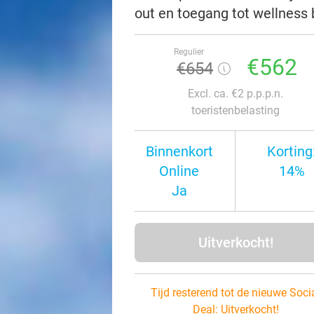
out en toegang tot wellness 
Regulier
€562
€654
Excl. ca. €2 p.p.p.n.
toeristenbelasting
Binnenkort
Korting
Online
14%
Ja
Uitverkocht!
Tijd resterend tot de nieuwe Soci
Deal:
Uitverkocht!