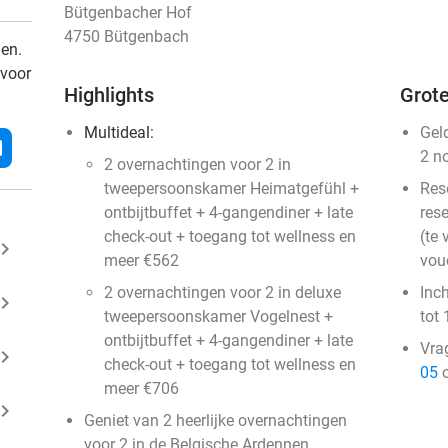
Bütgenbacher Hof
4750 Bütgenbach
den.
 voor
Highlights
Grote
Multideal:
Gel
l
2 n
2 overnachtingen voor 2 in
tweepersoonskamer Heimatgefühl +
Res
ontbijtbuffet + 4-gangendiner + late
rese
check-out + toegang tot wellness en
(te 
ard_arrow_right
meer €562
vou
2 overnachtingen voor 2 in deluxe
Inc
ard_arrow_right
tweepersoonskamer Vogelnest +
tot 
ontbijtbuffet + 4-gangendiner + late
Vra
ard_arrow_right
check-out + toegang tot wellness en
05
o
meer €706
ard_arrow_right
Geniet van 2 heerlijke overnachtingen
voor 2 in de Belgische Ardennen