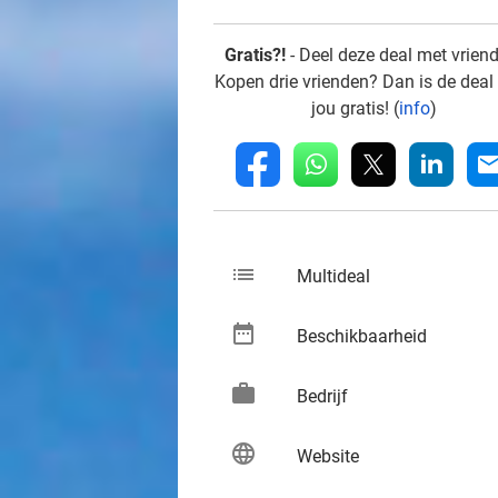
Gratis?!
- Deel deze deal met vrien
Kopen drie vrienden? Dan is de deal
jou gratis! (
info
)
whatsapp
linkedin
fb
mai
list
keybo
Multideal
date_range
keybo
Beschikbaarheid
work
keybo
Bedrijf
language
keybo
Website