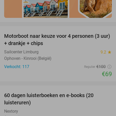
favorite_border
Motorboot naar keuze voor 4 personen (3 uur)
31%
+ drankje + chips
Sailcenter Limburg
9.2
star
Ophoven - Kinrooi (België)
Verkocht: 117
€100
Regulier
€69
favorite_border
100%
60 dagen luisterboeken en e-books (20
luisteruren)
Nextory