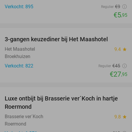
Verkocht: 895
€9
Regulier
€5
,95
favorite_border
3-gangen keuzediner bij Het Maashotel
38%
Het Maashotel
9.4
star
Broekhuizen
Verkocht: 822
€45
Regulier
€27
,95
favorite_border
Luxe ontbijt bij Brasserie ver´Koch in hartje
26%
Roermond
Brasserie ver´Koch
9.8
star
Roermond