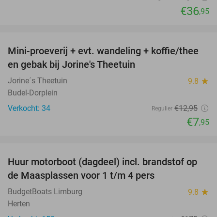
€36
,95
favorite_border
Mini-proeverij + evt. wandeling + koffie/thee
39%
en gebak bij Jorine's Theetuin
Jorine´s Theetuin
9.8
star
Budel-Dorplein
Verkocht: 34
€12
,95
Regulier
€7
,95
favorite_border
Huur motorboot (dagdeel) incl. brandstof op
34%
de Maasplassen voor 1 t/m 4 pers
BudgetBoats Limburg
9.8
star
Herten