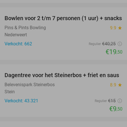
favorite_border
Bowlen voor 2 t/m 7 personen (1 uur) + snacks
52%
Pins & Pints Bowling
9.9
star
Nederweert
Verkocht: 662
€40
,25
Regulier
€19
,50
favorite_border
Dagentree voor het Steinerbos + friet en saus
37%
Belevenispark Steinerbos
8.9
star
Stein
Verkocht: 43.321
€15
Regulier
€9
,50
favorite_border