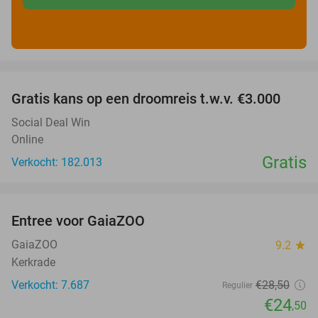
favorite_border
Gratis kans op een droomreis t.w.v. €3.000
Social Deal Win
Online
Gratis
Verkocht: 182.013
favorite_border
Entree voor GaiaZOO
14%
GaiaZOO
9.2
star
Kerkrade
Verkocht: 7.687
€28
,50
Regulier
€24
,50