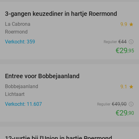
3-gangen keuzediner in hartje Roermond
32%
La Cabrona
9.9
star
Roermond
Verkocht: 359
€44
Regulier
€29
,95
favorite_border
Entree voor Bobbejaanland
40%
Bobbejaanland
9.1
star
Lichtaart
Verkocht: 11.607
€49
,90
Regulier
€29
,90
favorite_border
12-uurtje bij l'Union in hartje Roermond