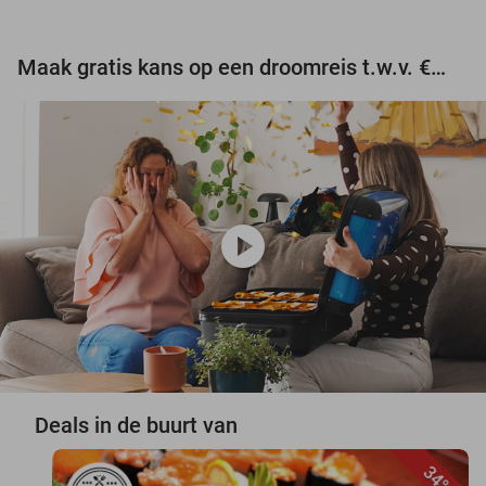
Maak gratis kans op een droomreis t.w.v. €3.000!
play_circle
Deals in de buurt van
34%