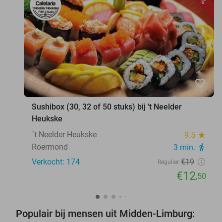
favorite_border
Sushibox (30, 32 of 50 stuks) bij 't Neelder
Heukske
´t Neelder Heukske
9.5
star
Roermond
3 min.
directions_walk
Verkocht: 174
€19
Regulier
€12
,50
Populair bij mensen uit Midden-Limburg: