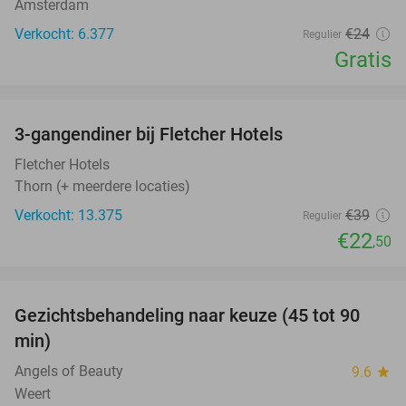
Amsterdam
Verkocht: 6.377
€24
Regulier
Gratis
favorite_border
3-gangendiner bij Fletcher Hotels
42%
Fletcher Hotels
Thorn (+ meerdere locaties)
Verkocht: 13.375
€39
Regulier
€22
,50
favorite_border
Gezichtsbehandeling naar keuze (45 tot 90
26%
min)
Angels of Beauty
9.6
star
Weert