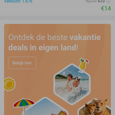
Verkocht: 1.876
€19
Regulier
€14
Ontdek de beste
vakantie
deals in eigen land
!
Bekijk hier