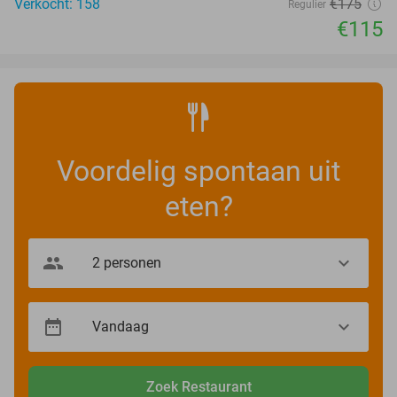
Verkocht: 158
€175
Regulier
€115
Voordelig spontaan uit
eten?
Zoek Restaurant