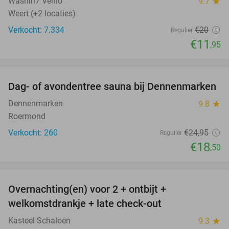
Washin7 Venlo
9.7
star
Weert (+2 locaties)
Verkocht: 7.334
€20
Regulier
€11
,95
favorite_border
Dag- of avondentree sauna bij Dennenmarken
26%
Dennenmarken
9.8
star
Roermond
Verkocht: 260
€24
,95
Regulier
€18
,50
favorite_border
Overnachting(en) voor 2 + ontbijt +
welkomstdrankje + late check-out
Kasteel Schaloen
9.3
star