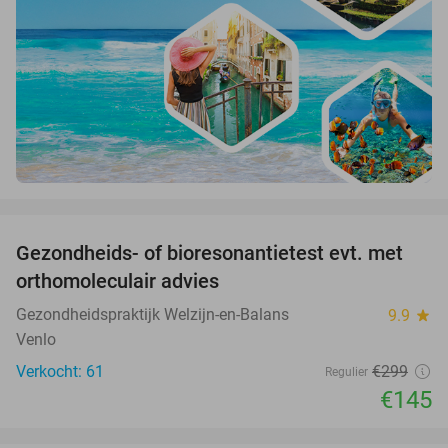
favorite_border
Gezondheids- of bioresonantietest evt. met
52%
orthomoleculair advies
Gezondheidspraktijk Welzijn-en-Balans
9.9
star
Venlo
Verkocht: 61
€299
Regulier
€145
favorite_border