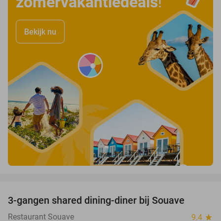
zomervakantiedeals
!
Bekijk nu
favorite_border
3-gangen shared dining-diner bij Souave
28%
Restaurant Souave
9.4
star