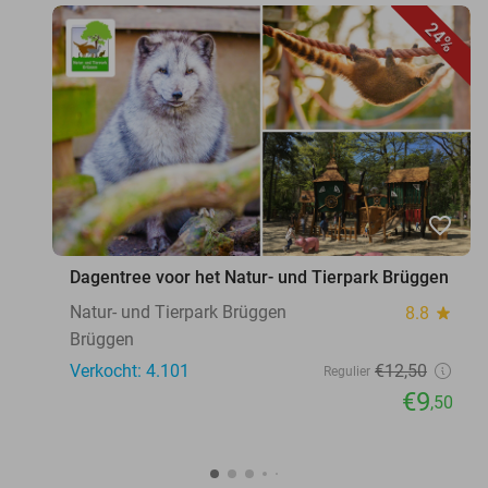
24%
favorite_border
Dagentree voor het Natur- und Tierpark Brüggen
Natur- und Tierpark Brüggen
8.8
star
Brüggen
Verkocht: 4.101
€12
,50
Regulier
€9
,50