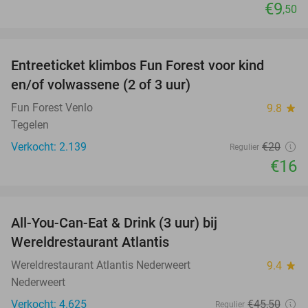
€9
,50
favorite_border
Entreeticket klimbos Fun Forest voor kind
20%
en/of volwassene (2 of 3 uur)
Fun Forest Venlo
9.8
star
Tegelen
Verkocht: 2.139
€20
Regulier
€16
favorite_border
All-You-Can-Eat & Drink (3 uur) bij
19%
Wereldrestaurant Atlantis
Wereldrestaurant Atlantis Nederweert
9.4
star
Nederweert
Verkocht: 4.625
€45
,50
Regulier