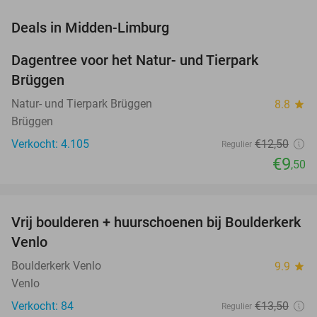
favorite_border
Deals in Midden-Limburg
Dagentree voor het Natur- und Tierpark
24%
Brüggen
Natur- und Tierpark Brüggen
8.8
star
Brüggen
Verkocht: 4.105
€12
,50
Regulier
€9
,50
favorite_border
Vrij boulderen + huurschoenen bij Boulderkerk
30%
NEW
Venlo
TODAY
Boulderkerk Venlo
9.9
star
Venlo
Verkocht: 84
€13
,50
Regulier