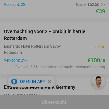
Verkocht: 22
€52
,50
Regulier
€39
favorite_border
Overnachting voor 2 + ontbijt in hartje
Rotterdam
Leonardo Hotel Rotterdam Savoy
9.8
star
Rotterdam
€100
Verkocht: 297
,18
Excl. ca. 6,5% per kamer per nacht toeristenbelasting
favorite_border
close
OPEN IN APP
Entree voor Movie Park Germany
38%
Movie Park Germany
9.4
star
Bottrop
Uitverkocht!