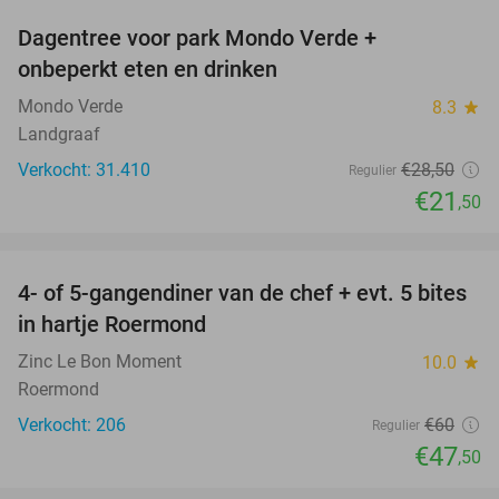
Dagentree voor park Mondo Verde +
25%
onbeperkt eten en drinken
Mondo Verde
8.3
star
Landgraaf
Verkocht: 31.410
€28
,50
Regulier
€21
,50
favorite_border
4- of 5-gangendiner van de chef + evt. 5 bites
21%
in hartje Roermond
Zinc Le Bon Moment
10.0
star
Roermond
Verkocht: 206
€60
Regulier
€47
,50
favorite_border