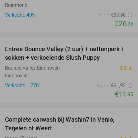
Roermond
Verkocht: 409
€37
,50
Regulier
€26
,95
favorite_border
Entree Bounce Valley (2 uur) + nettenpark +
46%
sokken + verkoelende Slush Puppy
Bounce Valley Eindhoven
8.8
star
Eindhoven
Verkocht: 1.770
€21
,95
Regulier
€11
,95
favorite_border
Complete carwash bij Washin7 in Venlo,
40%
Tegelen of Weert