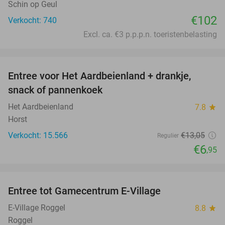
Schin op Geul
€102
Verkocht: 740
Excl. ca. €3 p.p.p.n. toeristenbelasting
favorite_border
Entree voor Het Aardbeienland + drankje,
47%
snack of pannenkoek
Het Aardbeienland
7.8
star
Horst
Verkocht: 15.566
€13
,05
Regulier
€6
,95
favorite_border
Entree tot Gamecentrum E-Village
34%
E-Village Roggel
8.8
star
Roggel