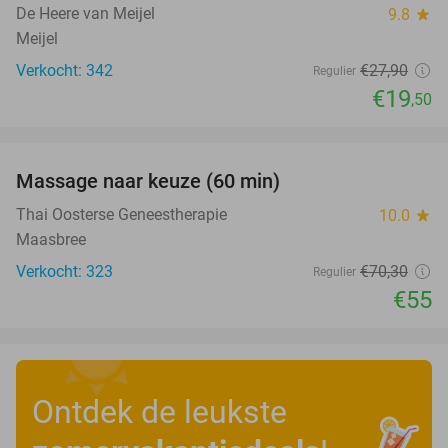
De Heere van Meijel
9.8
star
Meijel
Verkocht: 342
€27
,90
Regulier
€19
,50
favorite_border
Massage naar keuze (60 min)
22%
Thai Oosterse Geneestherapie
10.0
star
Maasbree
Verkocht: 323
€70
,30
Regulier
€55
Ontdek de leukste