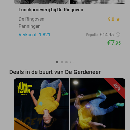
Lunchproeverij bij De Ringoven
De Ringoven
9.8
star
Panningen
Verkocht: 1.821
€14
,95
Regulier
€7
,95
Deals in de buurt van De Gerdeneer
40%