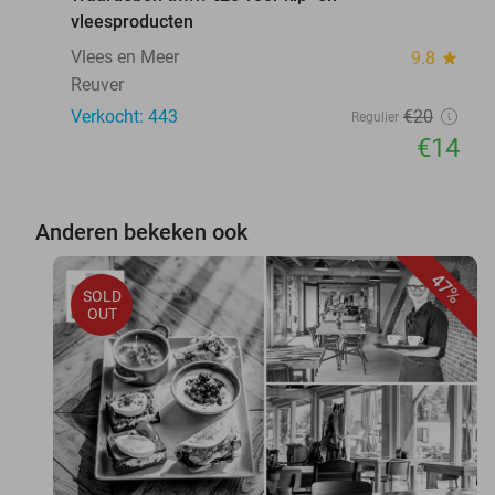
vleesproducten
Vlees en Meer
9.8
star
Reuver
Verkocht: 443
€20
Regulier
€14
Anderen bekeken ook
47%
SOLD
OUT