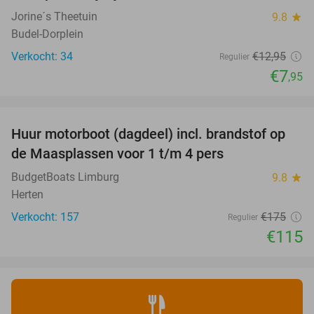
Jorine´s Theetuin
9.8
star
Budel-Dorplein
Verkocht: 34
€12
,95
Regulier
€7
,95
favorite_border
Huur motorboot (dagdeel) incl. brandstof op
34%
de Maasplassen voor 1 t/m 4 pers
BudgetBoats Limburg
9.8
star
Herten
Verkocht: 157
€175
Regulier
€115