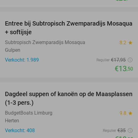
favorite_border
Entree bij Subtropisch Zwemparadijs Mosaqua
25%
+ softijsje
Subtropisch Zwemparadijs Mosaqua
8.2
star
Gulpen
Verkocht: 1.989
€17
,95
Regulier
€13
,50
favorite_border
Dagdeel suppen of kanoën op de Maasplassen
43%
(1-3 pers.)
BudgetBoats Limburg
9.8
star
Herten
Verkocht: 408
€35
Regulier