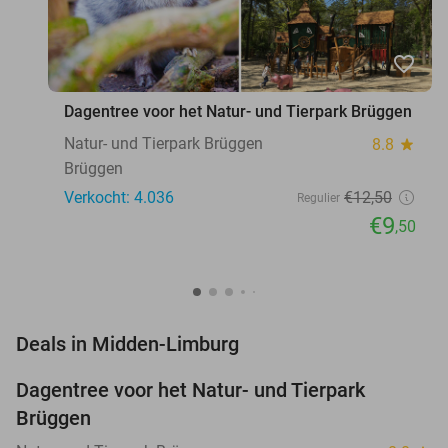
favorite_border
Dagentree voor het Natur- und Tierpark Brüggen
Natur- und Tierpark Brüggen
8.8
star
Brüggen
Verkocht: 4.036
€12
,50
Regulier
€9
,50
favorite_border
Deals in Midden-Limburg
Dagentree voor het Natur- und Tierpark
24%
Brüggen