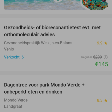
favorite_border
Gezondheids- of bioresonantietest evt. met
52%
orthomoleculair advies
Gezondheidspraktijk Welzijn-en-Balans
9.9
star
Venlo
Verkocht: 61
€299
Regulier
€145
favorite_border
Dagentree voor park Mondo Verde +
25%
onbeperkt eten en drinken
Mondo Verde
8.3
star
Landgraaf