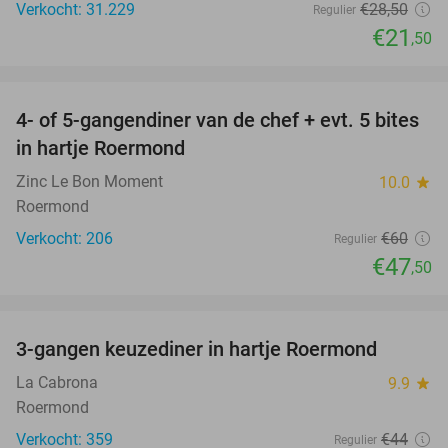
Verkocht: 31.229
€28
,50
Regulier
€21
,50
favorite_border
4- of 5-gangendiner van de chef + evt. 5 bites
21%
in hartje Roermond
Zinc Le Bon Moment
10.0
star
Roermond
Verkocht: 206
€60
Regulier
€47
,50
favorite_border
3-gangen keuzediner in hartje Roermond
32%
La Cabrona
9.9
star
Roermond
Verkocht: 359
€44
Regulier