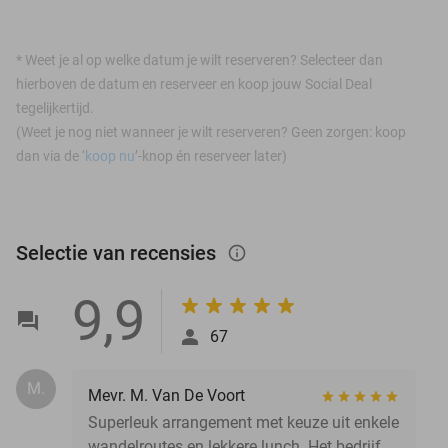
*
Weet je al op welke datum je wilt reserveren? Selecteer dan
hierboven de datum en reserveer en koop jouw Social Deal
tegelijkertijd.
(Weet je nog niet wanneer je wilt reserveren? Geen zorgen: koop
dan via de ‘
koop nu
’-knop én reserveer later)
Selectie van recensies
info_outlined
9,9
67
M.
Mevr. M. Van De Voort
Superleuk arrangement met keuze uit enkele
wandelroutes en lekkere lunch. Het bedrijf