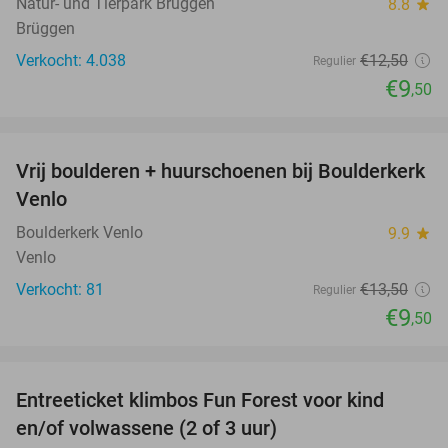
Natur- und Tierpark Brüggen
8.8
star
Brüggen
Verkocht: 4.038
€12
,50
Regulier
€9
,50
favorite_border
Vrij boulderen + huurschoenen bij Boulderkerk
30%
NEW
Venlo
TODAY
Boulderkerk Venlo
9.9
star
Venlo
Verkocht: 81
€13
,50
Regulier
€9
,50
favorite_border
Entreeticket klimbos Fun Forest voor kind
20%
en/of volwassene (2 of 3 uur)