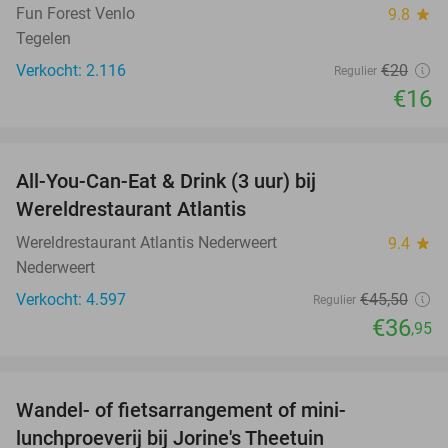
Fun Forest Venlo
9.8
star
Tegelen
Verkocht: 2.116
€20
Regulier
€16
favorite_border
All-You-Can-Eat & Drink (3 uur) bij
19%
Wereldrestaurant Atlantis
Wereldrestaurant Atlantis Nederweert
9.4
star
Nederweert
Verkocht: 4.597
€45
,50
Regulier
€36
,95
favorite_border
Wandel- of fietsarrangement of mini-
39%
lunchproeverij bij Jorine's Theetuin