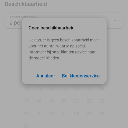
Beschikbaarheid
Aantal personen:
2 personen
Geen beschikbaarheid
augustus 2026
Helaas, er is geen beschikbaarheid meer
voor het aantal waar je op zoekt.
Ma
Di
Wo
Do
Vr
Za
Zo
Informeer bij onze klantenservice naar
de mogelijkheden
1
2
3
Annuleer
4
5
Bel klantenservice
6
7
8
9
10
11
12
13
14
15
16
17
18
19
20
21
22
23
24
25
26
27
28
29
30
31