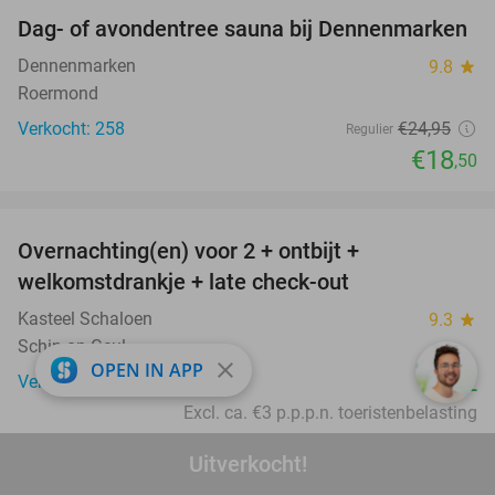
Dag- of avondentree sauna bij Dennenmarken
26%
Dennenmarken
9.8
star
Roermond
Verkocht: 258
€24
,95
Regulier
€18
,50
favorite_border
Overnachting(en) voor 2 + ontbijt +
welkomstdrankje + late check-out
Kasteel Schaloen
9.3
star
Schin op Geul
close
OPEN IN APP
€102
Verkocht: 740
Excl. ca. €3 p.p.p.n. toeristenbelasting
favorite_border
Uitverkocht!