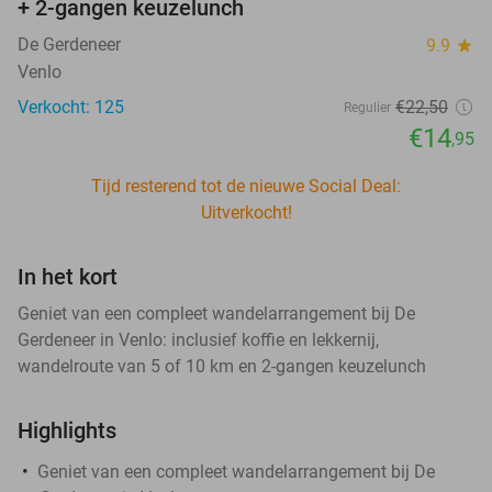
+ 2-gangen keuzelunch
De Gerdeneer
9.9
star
Venlo
Verkocht: 125
€22
,50
Regulier
€14
,95
Tijd resterend tot de nieuwe Social Deal:
Uitverkocht!
In het kort
Geniet van een compleet wandelarrangement bij De
Gerdeneer in Venlo: inclusief koffie en lekkernij,
wandelroute van 5 of 10 km en 2-gangen keuzelunch
Highlights
Geniet van een compleet wandelarrangement bij De