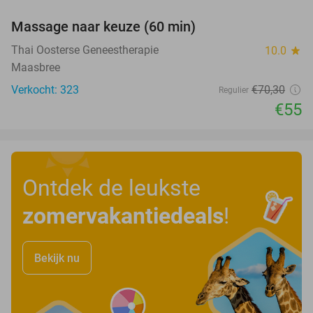
Massage naar keuze (60 min)
22%
Thai Oosterse Geneestherapie
10.0
star
Maasbree
Verkocht: 323
€70
,30
Regulier
€55
Ontdek de leukste
zomervakantiedeals
!
Bekijk nu