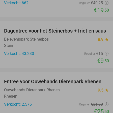
Verkocht: 662
€40
,25
Regulier
€19
,50
favorite_border
Dagentree voor het Steinerbos + friet en saus
37%
Belevenispark Steinerbos
8.9
star
Stein
Verkocht: 43.230
€15
Regulier
€9
,50
favorite_border
Entree voor Ouwehands Dierenpark Rhenen
19%
Ouwehands Dierenpark Rhenen
9.5
star
Rhenen
Verkocht: 2.576
€31
,50
Regulier
€25
,50