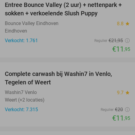
Entree Bounce Valley (2 uur) + nettenpark +
46%
sokken + verkoelende Slush Puppy
Bounce Valley Eindhoven
8.8
star
Eindhoven
Verkocht: 1.761
€21
,95
Regulier
€11
,95
favorite_border
Complete carwash bij Washin7 in Venlo,
40%
Tegelen of Weert
Washin7 Venlo
9.7
star
Weert (+2 locaties)
Verkocht: 7.315
€20
Regulier
€11
,95
favorite_border