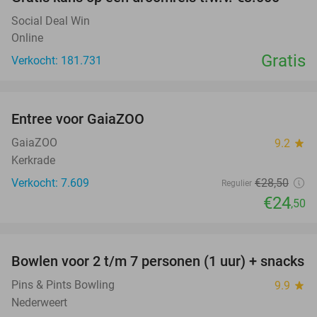
Social Deal Win
Online
Gratis
Verkocht: 181.731
favorite_border
Entree voor GaiaZOO
14%
GaiaZOO
9.2
star
Kerkrade
Verkocht: 7.609
€28
,50
Regulier
€24
,50
favorite_border
Bowlen voor 2 t/m 7 personen (1 uur) + snacks
52%
Pins & Pints Bowling
9.9
star
Nederweert