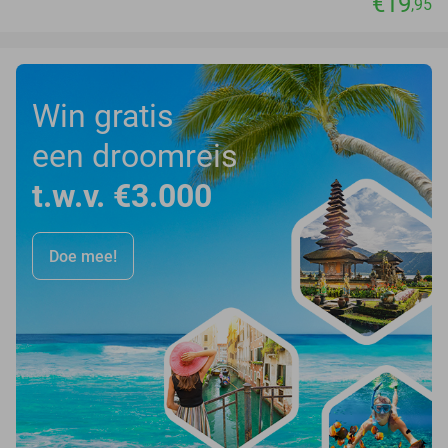
€19
,95
Win gratis
een droomreis
t.w.v. €3.000
Doe mee!