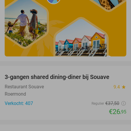
favorite_border
3-gangen shared dining-diner bij Souave
28%
Restaurant Souave
9.4
star
Roermond
Verkocht: 407
€37
,50
Regulier
€26
,95
favorite_border