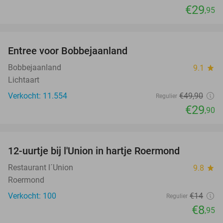
€29
,95
favorite_border
Entree voor Bobbejaanland
40%
Bobbejaanland
9.1
star
Lichtaart
Verkocht: 11.554
€49
,90
Regulier
€29
,90
favorite_border
12-uurtje bij l'Union in hartje Roermond
36%
Restaurant l´Union
9.8
star
Roermond
Verkocht: 100
€14
Regulier
€8
,95