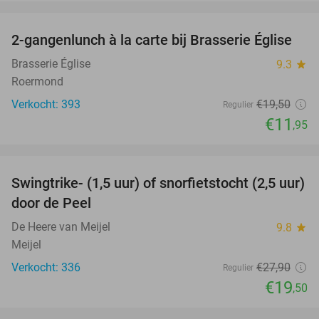
favorite_border
2-gangenlunch à la carte bij Brasserie Église
39%
Brasserie Église
9.3
star
Roermond
Verkocht: 393
€19
,50
Regulier
€11
,95
favorite_border
Swingtrike- (1,5 uur) of snorfietstocht (2,5 uur)
30%
door de Peel
De Heere van Meijel
9.8
star
Meijel
Verkocht: 336
€27
,90
Regulier
€19
,50
favorite_border