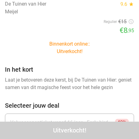
De Tuinen van Hier
9.6
star
Meijel
€15
Regulier
€8
,95
Binnenkort online::
Uitverkocht!
In het kort
Laat je betoveren deze kerst, bij De Tuinen van Hier: geniet
samen van dit magische feest voor het hele gezin
Selecteer jouw deal
Volwassenenticket vanaf 16 jaar - Early bird
40%
Uitverkocht!
(snelle kopers)
€8
€15
,95