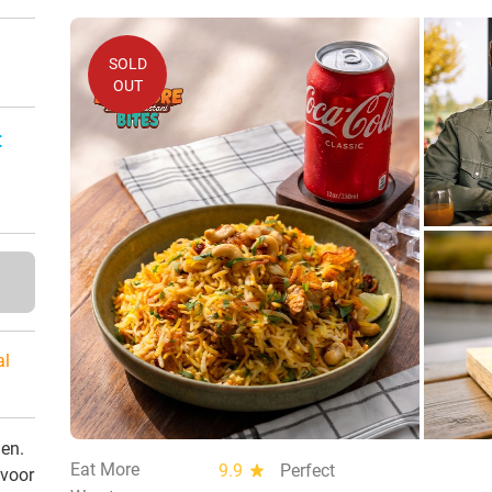
SOLD
OUT
:
al
den.
Eat More
9.9
star
Perfect
 voor