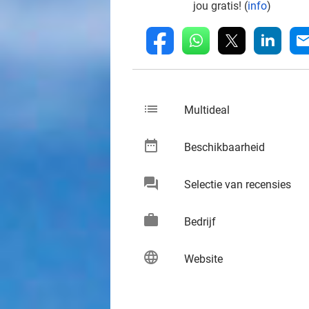
jou gratis! (
info
)
whatsapp
linkedin
fb
mai
list
keybo
Multideal
date_range
keybo
Beschikbaarheid
chat
keybo
Selectie van recensies
work
keybo
Bedrijf
language
keybo
Website