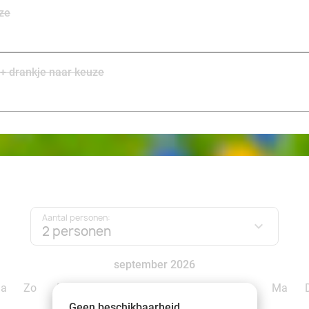
ze
 + drankje naar keuze
Aantal personen:
2 personen
september 2026
Za
Zo
Ma
Di
Wo
Do
Vr
Za
Zo
Ma
Geen beschikbaarheid