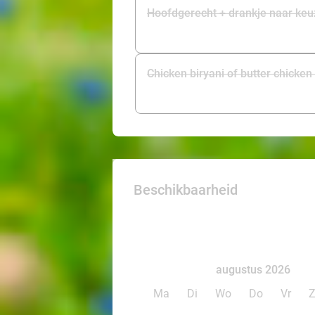
Hoofdgerecht + drankje naar keu
Chicken biryani of butter chicken
Beschikbaarheid
augustus 2026
Ma
Di
Wo
Do
Vr