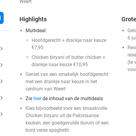
Weert
l
Highlights
Grote
Multideal:
Gel
6 ju
Hoofdgerecht + drankje naar keuze
€7,95
Res
ard_arrow_right
rese
Chicken biryani of butter chicken +
(te 
ard_arrow_right
drankje naar keuze €10,95
vou
Geniet van een smakelijk hoofdgerecht
ard_arrow_right
met een drankje naar keuze in het
centrum van Weert
ard_arrow_right
Zie
hier
de inhoud van de multideals
Kies bijvoorbeeld voor een smaakvolle
ard_arrow_right
Chicken biryani uit de Pakistaanse
keuken, een goedgevulde durum of een
bord verse spaghetti