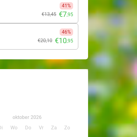
41%
€7
€13
,45
,95
46%
€10
€20
,10
,95
oktober 2026
Di
Wo
Do
Vr
Za
Zo