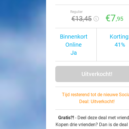
Regulier
€7
€13
,45
,95
Binnenkort
Korting
Online
41%
Ja
Uitverkocht!
Tijd resterend tot de nieuwe Soci
Deal:
Uitverkocht!
Gratis?!
- Deel deze deal met vrien
Kopen drie vrienden? Dan is de deal