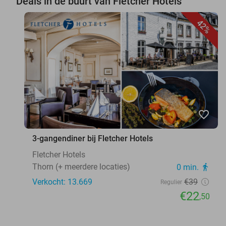
Deals in de buurt van Fletcher Hotels
42%
favorite_border
3-gangendiner bij Fletcher Hotels
Fletcher Hotels
Thorn (+ meerdere locaties)
0 min.
directions_walk
Verkocht: 13.669
€39
Regulier
€22
,50