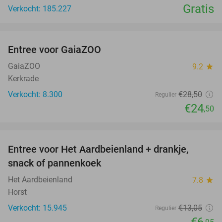
Gratis
Verkocht: 185.227
favorite_border
Entree voor GaiaZOO
14%
GaiaZOO
9.2
star
Kerkrade
Verkocht: 8.300
€28
,50
Regulier
€24
,50
favorite_border
Entree voor Het Aardbeienland + drankje,
47%
snack of pannenkoek
Het Aardbeienland
7.8
star
Horst
Verkocht: 15.945
€13
,05
Regulier