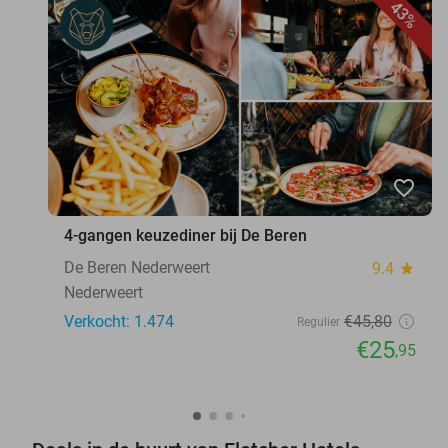
43%
favorite_border
4-gangen keuzediner bij De Beren
De Beren Nederweert
9.4
star
Nederweert
Verkocht: 1.474
€45
,80
Regulier
€25
,95