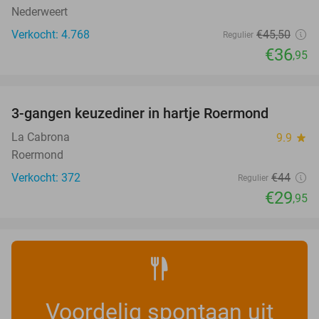
Nederweert
Verkocht: 4.768
€45
,50
Regulier
€36
,95
favorite_border
3-gangen keuzediner in hartje Roermond
32%
La Cabrona
9.9
star
Roermond
Verkocht: 372
€44
Regulier
€29
,95
Voordelig spontaan uit