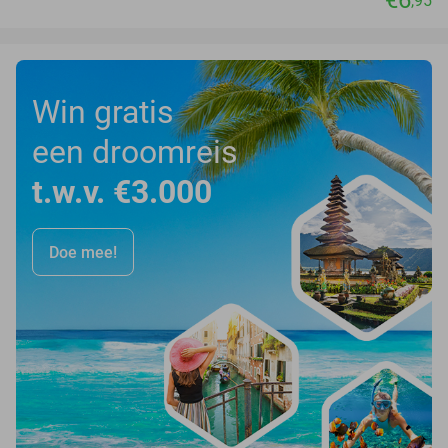
€6
,95
Win gratis
een droomreis
t.w.v. €3.000
Doe mee!