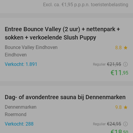
Excl. ca. €1,95 p.p.p.n. toeristenbelasting
favorite_border
Entree Bounce Valley (2 uur) + nettenpark +
46%
sokken + verkoelende Slush Puppy
Bounce Valley Eindhoven
8.8
star
Eindhoven
Verkocht: 1.891
€21
,95
Regulier
€11
,95
favorite_border
Dag- of avondentree sauna bij Dennenmarken
26%
Dennenmarken
9.8
star
Roermond
Verkocht: 288
€24
,95
Regulier
€18
,50