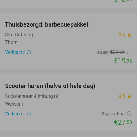
favorite_border
Thuisbezorgd: barbecuepakket
29%
Star Catering
9.6
star
Thorn
Verkocht: 77
€27
,95
Regulier
€19
,95
favorite_border
Scooter huren (halve of hele dag)
50%
Scooterhuren-Limburg.nl
9.5
star
Wessem
Verkocht: 77
€55
Regulier
€27
,50
favorite_border