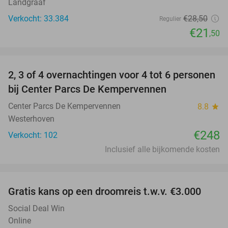
Landgraaf
Verkocht: 33.384
€28
,50
Regulier
€21
,50
favorite_border
2, 3 of 4 overnachtingen voor 4 tot 6 personen
bij Center Parcs De Kempervennen
Center Parcs De Kempervennen
8.8
star
Westerhoven
€248
Verkocht: 102
Inclusief alle bijkomende kosten
favorite_border
Gratis kans op een droomreis t.w.v. €3.000
Social Deal Win
Online