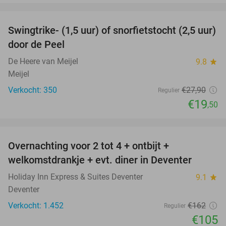
favorite_border
Swingtrike- (1,5 uur) of snorfietstocht (2,5 uur)
30%
door de Peel
De Heere van Meijel
9.8
star
Meijel
Verkocht: 350
€27
,90
Regulier
€19
,50
favorite_border
Overnachting voor 2 tot 4 + ontbijt +
35%
welkomstdrankje + evt. diner in Deventer
Holiday Inn Express & Suites Deventer
9.1
star
Deventer
Verkocht: 1.452
€162
Regulier
€105