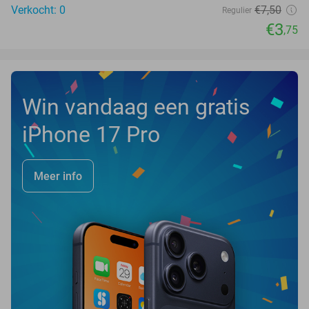
Verkocht: 0
€7
,50
Regulier
€3
,75
Win vandaag een gratis
iPhone 17 Pro
Meer info