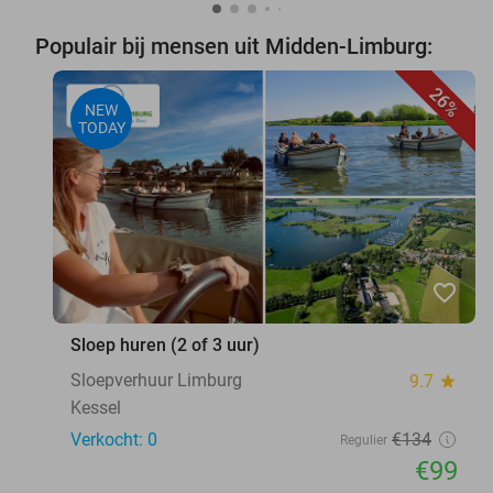
Populair bij mensen uit Midden-Limburg:
26%
NEW
TODAY
favorite_border
Sloep huren (2 of 3 uur)
Sloepverhuur Limburg
9.7
star
Kessel
Verkocht: 0
€134
Regulier
€99