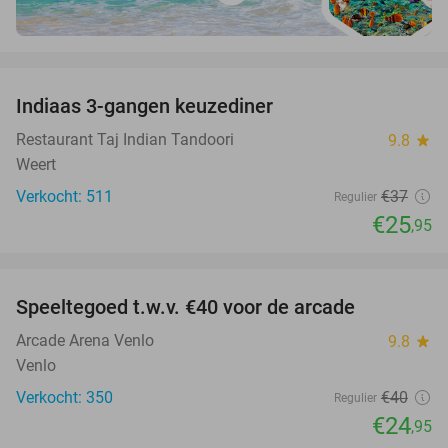
favorite_border
Indiaas 3-gangen keuzediner
30%
Restaurant Taj Indian Tandoori
9.8
star
Weert
Verkocht: 511
€37
Regulier
€25
,95
favorite_border
Speeltegoed t.w.v. €40 voor de arcade
38%
Arcade Arena Venlo
9.8
star
Venlo
Verkocht: 350
€40
Regulier
€24
,95