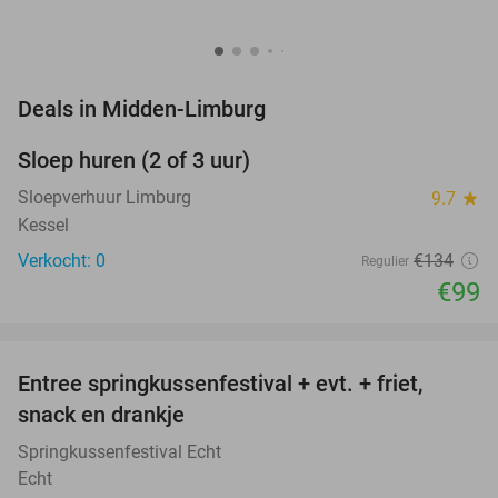
favorite_border
Deals in Midden-Limburg
Sloep huren (2 of 3 uur)
26%
NEW
TODAY
Sloepverhuur Limburg
9.7
star
Kessel
Verkocht: 0
€134
Regulier
€99
favorite_border
Entree springkussenfestival + evt. + friet,
50%
NEW
snack en drankje
TODAY
Springkussenfestival Echt
Echt