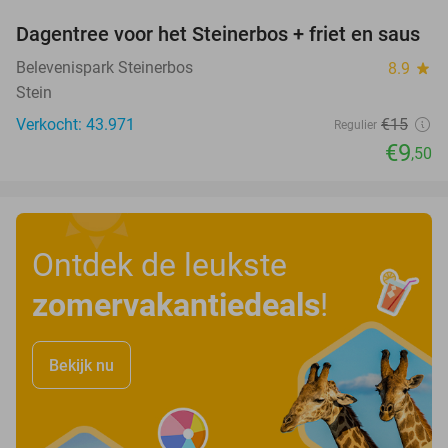
Dagentree voor het Steinerbos + friet en saus
37%
Belevenispark Steinerbos
8.9
star
Stein
Verkocht: 43.971
€15
Regulier
€9
,50
Ontdek de leukste
zomervakantiedeals
!
Bekijk nu