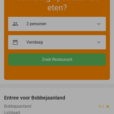
eten?
Zoek Restaurant
favorite_border
Entree voor Bobbejaanland
40%
Bobbejaanland
9.1
star
Lichtaart