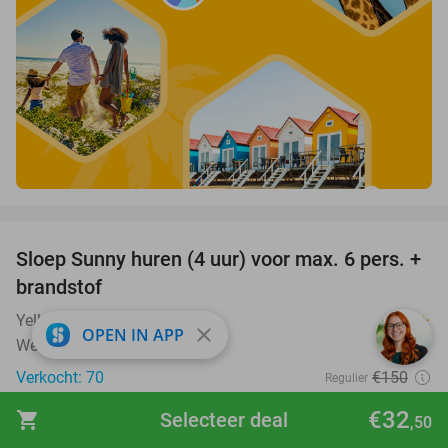
favorite_border
Sloep Sunny huren (4 uur) voor max. 6 pers. +
21%
brandstof
Yellow Boats
9.8
star
close
OPEN IN APP
Wessem
Verkocht: 70
€150
Regulier
€119
€32
shopping_cart
Selecteer deal
,50
favorite_border