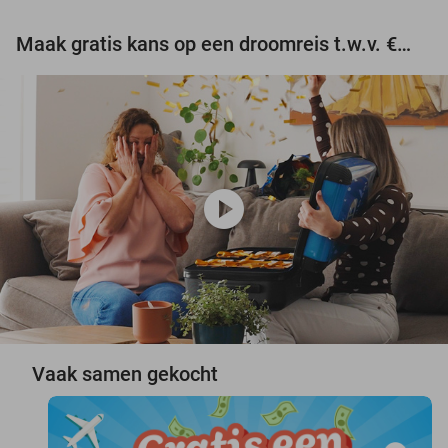
Maak gratis kans op een droomreis t.w.v. €3.000!
play_circle
Vaak samen gekocht