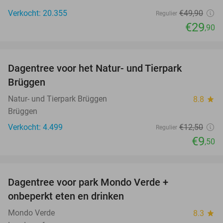
Verkocht: 20.355
€49
,90
Regulier
€29
,90
favorite_border
Dagentree voor het Natur- und Tierpark
24%
Brüggen
Natur- und Tierpark Brüggen
8.8
star
Brüggen
Verkocht: 4.499
€12
,50
Regulier
€9
,50
favorite_border
Dagentree voor park Mondo Verde +
25%
onbeperkt eten en drinken
Mondo Verde
8.3
star