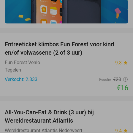
favorite_border
Entreeticket klimbos Fun Forest voor kind
20%
en/of volwassene (2 of 3 uur)
Fun Forest Venlo
9.8
star
Tegelen
Verkocht: 2.333
€20
Regulier
€16
favorite_border
All-You-Can-Eat & Drink (3 uur) bij
19%
Wereldrestaurant Atlantis
Wereldrestaurant Atlantis Nederweert
9.4
star