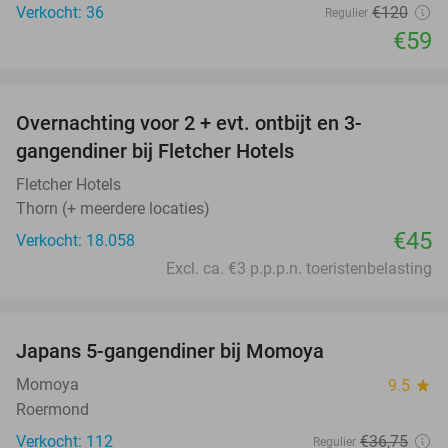
Verkocht: 36
€120
Regulier
€59
favorite_border
Overnachting voor 2 + evt. ontbijt en 3-
gangendiner bij Fletcher Hotels
Fletcher Hotels
Thorn (+ meerdere locaties)
€45
Verkocht: 18.058
Excl. ca. €3 p.p.p.n. toeristenbelasting
favorite_border
Japans 5-gangendiner bij Momoya
32%
Momoya
9.5
star
Roermond
Verkocht: 112
€36
,75
Regulier