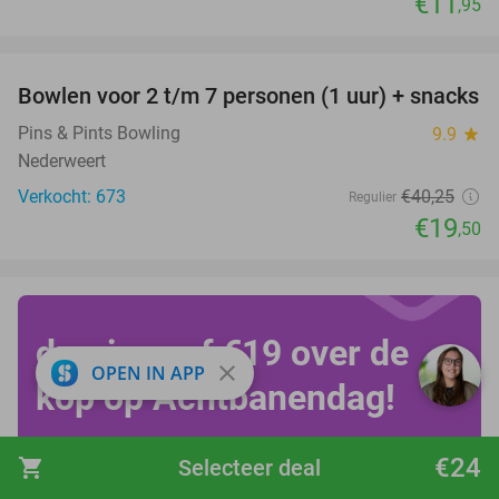
€11
,95
favorite_border
Bowlen voor 2 t/m 7 personen (1 uur) + snacks
52%
Pins & Pints Bowling
9.9
star
Nederweert
Verkocht: 673
€40
,25
Regulier
€19
,50
draai vanaf €19 over de
close
OPEN IN APP
kop op Achtbanendag!
€24
shopping_cart
Selecteer deal
Bekijk alle deals!