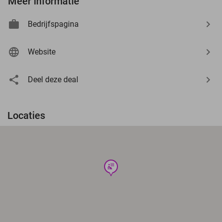
Meer informatie
Bedrijfspagina
Website
Deel deze deal
Locaties
wellness