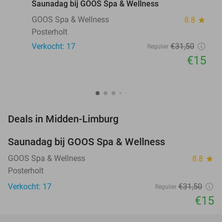
Saunadag bij GOOS Spa & Wellness
GOOS Spa & Wellness
8.8
star
Posterholt
Verkocht: 17
€31
,50
Regulier
€15
favorite_border
Deals in Midden-Limburg
Saunadag bij GOOS Spa & Wellness
52%
NEW
TODAY
GOOS Spa & Wellness
8.8
star
Posterholt
Verkocht: 17
€31
,50
Regulier
€15
favorite_border