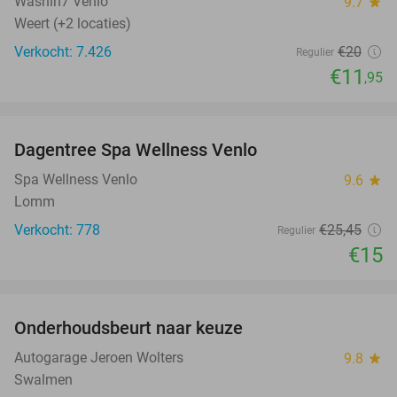
Washin7 Venlo
9.7
star
Weert (+2 locaties)
Verkocht: 7.426
€20
Regulier
€11
,95
favorite_border
Dagentree Spa Wellness Venlo
41%
Spa Wellness Venlo
9.6
star
Lomm
Verkocht: 778
€25
,45
Regulier
€15
favorite_border
Onderhoudsbeurt naar keuze
51%
Autogarage Jeroen Wolters
9.8
star
Swalmen