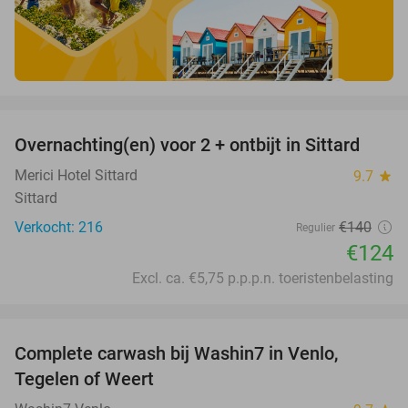
favorite_border
Overnachting(en) voor 2 + ontbijt in Sittard
11%
Merici Hotel Sittard
9.7
star
Sittard
Verkocht: 216
€140
Regulier
€124
Excl. ca. €5,75 p.p.p.n. toeristenbelasting
favorite_border
Complete carwash bij Washin7 in Venlo,
40%
Tegelen of Weert