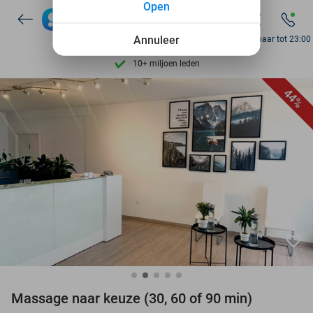
Ontdek 15.000+ deals
Open
7 dagen per week beschikbaar
Annuleer
Bereikbaar tot 23:00
10+ miljoen leden
9,4
op basis van
205.983 reviews
44%
Ontdek 15.000+ deals
7 dagen per week beschikbaar
10+ miljoen leden
favorite_border
Massage naar keuze (30, 60 of 90 min)