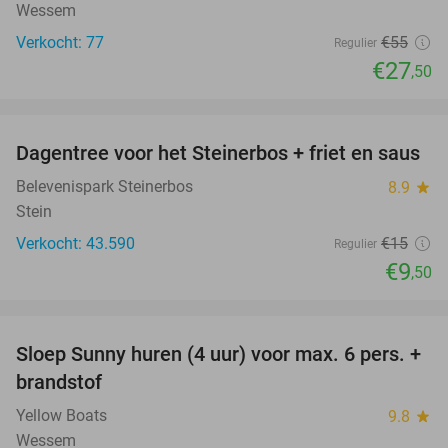
Wessem
Verkocht: 77
€55
Regulier
€27
,50
favorite_border
Dagentree voor het Steinerbos + friet en saus
37%
Belevenispark Steinerbos
8.9
star
Stein
Verkocht: 43.590
€15
Regulier
€9
,50
favorite_border
Sloep Sunny huren (4 uur) voor max. 6 pers. +
21%
brandstof
Yellow Boats
9.8
star
Wessem