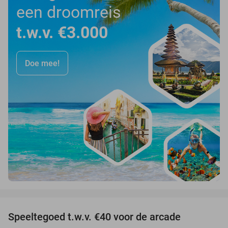
een droomreis
t.w.v. €3.000
Doe mee!
favorite_border
Speeltegoed t.w.v. €40 voor de arcade
38%