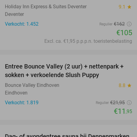
Holiday Inn Express & Suites Deventer
9.1
star
Deventer
Verkocht: 1.452
€162
Regulier
€105
Excl. ca. €1,95 p.p.p.n. toeristenbelasting
favorite_border
Entree Bounce Valley (2 uur) + nettenpark +
46%
sokken + verkoelende Slush Puppy
Bounce Valley Eindhoven
8.8
star
Eindhoven
Verkocht: 1.819
€21
,95
Regulier
€11
,95
favorite_border
Dag- of avondentree sauna bij Dennenmarken