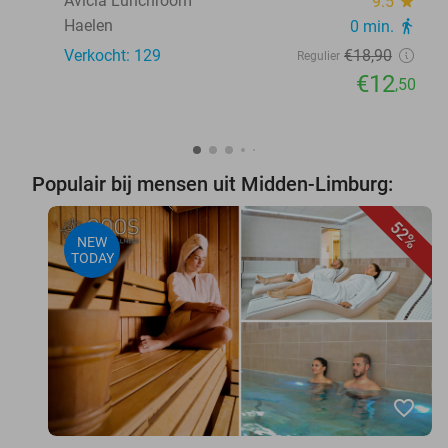
Avicia Lunchroom
9.5
star
Haelen
0 min.
directions_walk
Verkocht: 129
€18
,90
Regulier
€12
,50
Populair bij mensen uit Midden-Limburg:
52%
NEW
TODAY
favorite_border