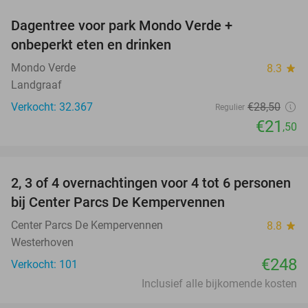
Dagentree voor park Mondo Verde +
25%
onbeperkt eten en drinken
Mondo Verde
8.3
star
Landgraaf
Verkocht: 32.367
€28
,50
Regulier
€21
,50
favorite_border
2, 3 of 4 overnachtingen voor 4 tot 6 personen
bij Center Parcs De Kempervennen
Center Parcs De Kempervennen
8.8
star
Westerhoven
€248
Verkocht: 101
Inclusief alle bijkomende kosten
favorite_border