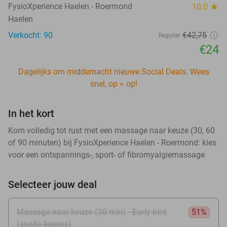
FysioXperience Haelen - Roermond
10.0
star
Haelen
Verkocht: 90
€42
,75
Regulier
€24
Dagelijks om middernacht nieuwe Social Deals. Wees
snel, op = op!
In het kort
Kom volledig tot rust met een massage naar keuze (30, 60
of 90 minuten) bij FysioXperience Haelen - Roermond: kies
voor een ontspannings-, sport- of fibromyalgiemassage
Selecteer jouw deal
Massage naar keuze (30 min) - Early bird
51%
(snelle kopers)