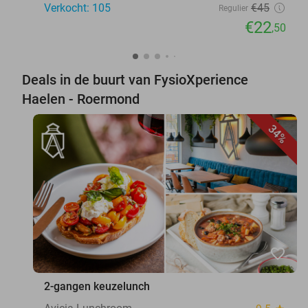
Verkocht: 105
€45
Regulier
€22
,50
Deals in de buurt van FysioXperience
Haelen - Roermond
34%
favorite_border
2-gangen keuzelunch