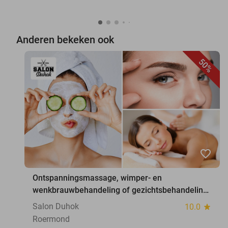
Anderen bekeken ook
50%
favorite_border
Ontspanningsmassage, wimper- en
wenkbrauwbehandeling of gezichtsbehandeling
(45 of 60 min)
Salon Duhok
10.0
star
Roermond