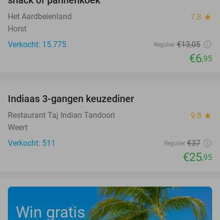
snack of pannenkoek
Het Aardbeienland
7.8
star
Horst
Verkocht: 15.775
€13
,05
Regulier
€6
,95
favorite_border
Indiaas 3-gangen keuzediner
30%
Restaurant Taj Indian Tandoori
9.8
star
Weert
Verkocht: 511
€37
Regulier
€25
,95
Win gratis