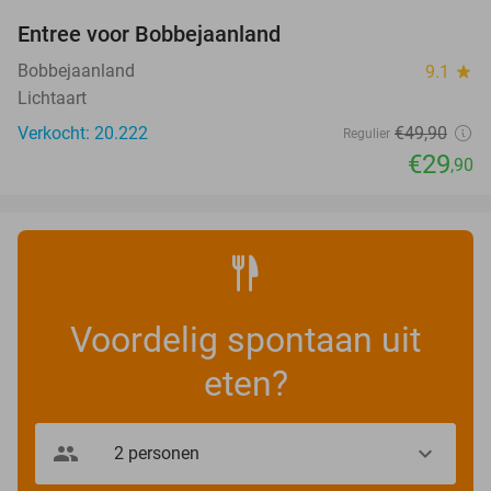
Entree voor Bobbejaanland
40%
Bobbejaanland
9.1
star
Lichtaart
Verkocht: 20.222
€49
,90
Regulier
€29
,90
Voordelig spontaan uit
eten?