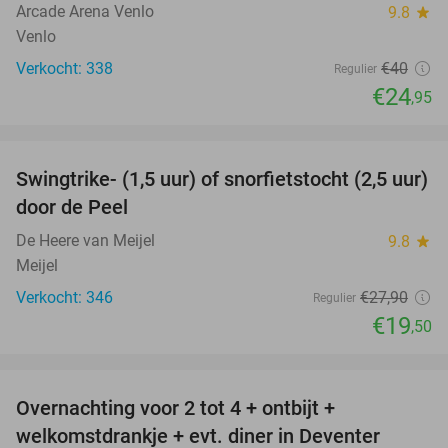
Arcade Arena Venlo
9.8
star
Venlo
Verkocht: 338
€40
Regulier
€24
,95
favorite_border
Swingtrike- (1,5 uur) of snorfietstocht (2,5 uur)
30%
door de Peel
De Heere van Meijel
9.8
star
Meijel
Verkocht: 346
€27
,90
Regulier
€19
,50
favorite_border
Overnachting voor 2 tot 4 + ontbijt +
35%
welkomstdrankje + evt. diner in Deventer