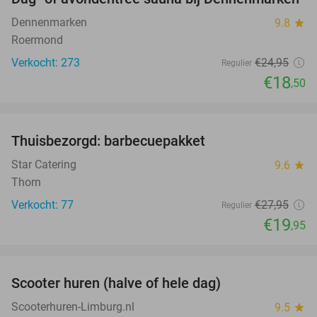
26%
Dennenmarken
9.8
star
Roermond
Verkocht: 273
€24
,95
Regulier
€18
,50
favorite_border
Thuisbezorgd: barbecuepakket
29%
Star Catering
9.6
star
Thorn
Verkocht: 77
€27
,95
Regulier
€19
,95
favorite_border
Scooter huren (halve of hele dag)
50%
Scooterhuren-Limburg.nl
9.5
star