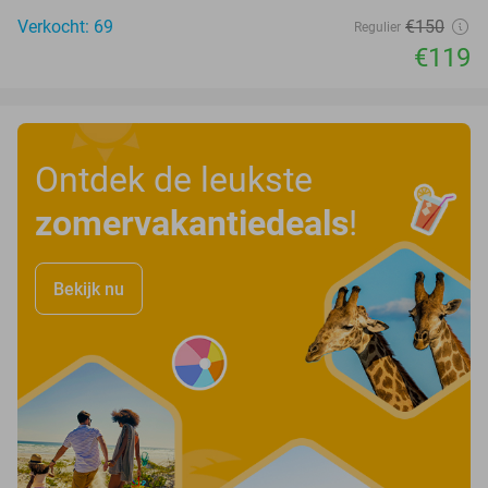
Verkocht: 69
€150
Regulier
€119
Ontdek de leukste
zomervakantiedeals
!
Bekijk nu