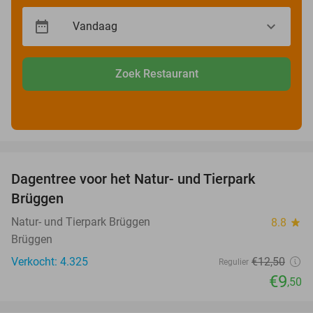
Zoek Restaurant
favorite_border
Dagentree voor het Natur- und Tierpark
24%
Brüggen
Natur- und Tierpark Brüggen
8.8
star
Brüggen
Verkocht: 4.325
€12
,50
Regulier
€9
,50
favorite_border