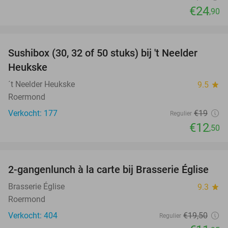
€24
,90
favorite_border
Sushibox (30, 32 of 50 stuks) bij 't Neelder
34%
Heukske
´t Neelder Heukske
9.5
star
Roermond
Verkocht: 177
€19
Regulier
€12
,50
favorite_border
2-gangenlunch à la carte bij Brasserie Église
39%
Brasserie Église
9.3
star
Roermond
Verkocht: 404
€19
,50
Regulier