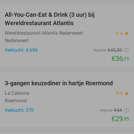
All-You-Can-Eat & Drink (3 uur) bij
19%
Wereldrestaurant Atlantis
Wereldrestaurant Atlantis Nederweert
9.4
star
Nederweert
Verkocht: 4.696
€45
,50
Regulier
€36
,95
favorite_border
3-gangen keuzediner in hartje Roermond
32%
La Cabrona
9.9
star
Roermond
Verkocht: 370
€44
Regulier
€29
,95
favorite_border