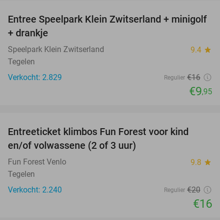
Entree Speelpark Klein Zwitserland + minigolf
38%
+ drankje
Speelpark Klein Zwitserland
9.4
star
Tegelen
Verkocht: 2.829
€16
Regulier
€9
,95
favorite_border
Entreeticket klimbos Fun Forest voor kind
20%
en/of volwassene (2 of 3 uur)
Fun Forest Venlo
9.8
star
Tegelen
Verkocht: 2.240
€20
Regulier
€16
favorite_border