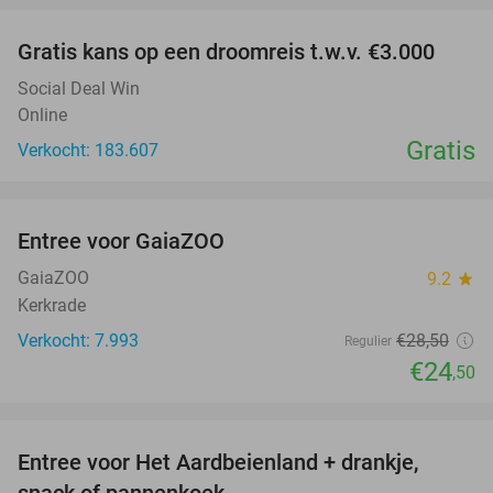
Gratis kans op een droomreis t.w.v. €3.000
Social Deal Win
Online
Gratis
Verkocht: 183.607
favorite_border
Entree voor GaiaZOO
14%
GaiaZOO
9.2
star
Kerkrade
Verkocht: 7.993
€28
,50
Regulier
€24
,50
favorite_border
Entree voor Het Aardbeienland + drankje,
47%