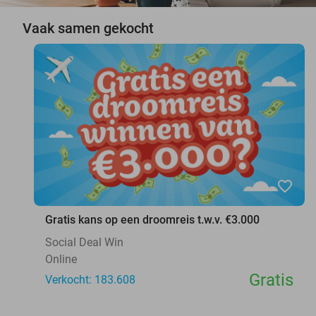
Vaak samen gekocht
favorite_border
Gratis kans op een droomreis t.w.v. €3.000
Social Deal Win
Online
Gratis
Verkocht: 183.608