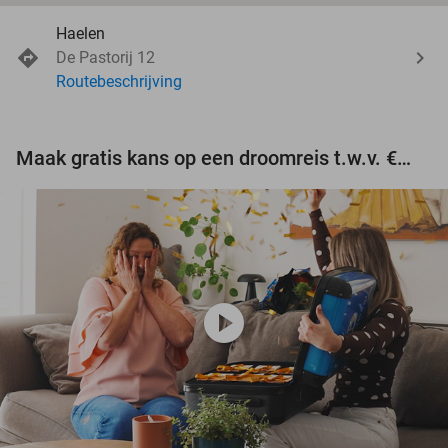
Haelen
De Pastorij 12
Routebeschrijving
Maak gratis kans op een droomreis t.w.v. €3.000!
play_circle