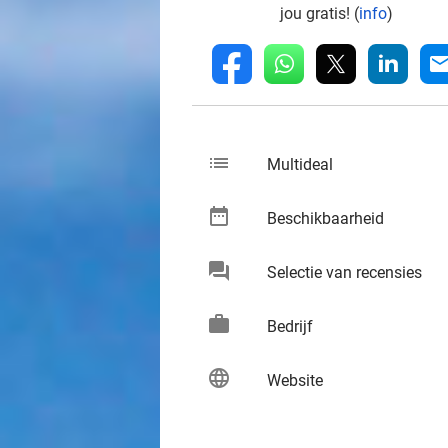
jou gratis! (
info
)
whatsapp
linkedin
fb
mai
list
keybo
Multideal
date_range
keybo
Beschikbaarheid
chat
keybo
Selectie van recensies
work
keybo
Bedrijf
language
keybo
Website