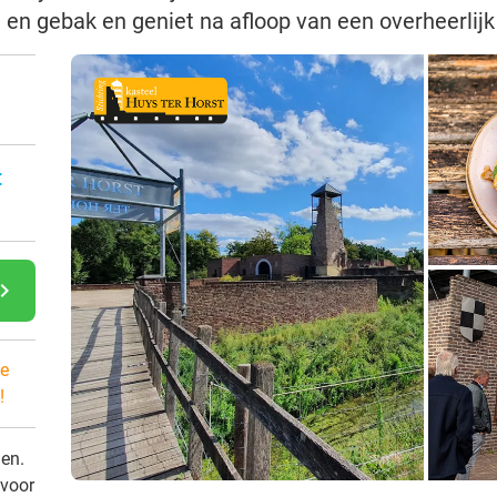
en gebak en geniet na afloop van een overheerlijk 
:
gate_next
e
!
den.
 voor