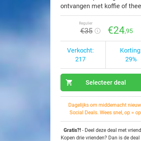
ontvangen met koffie of thee 
Regulier
€24
€35
,95
Verkocht:
Korting
217
29%
shopping_cart
Selecteer deal
navi
Dagelijks om middernacht nieuw
Social Deals. Wees snel, op = op
Gratis?!
- Deel deze deal met vrien
Kopen drie vrienden? Dan is de deal