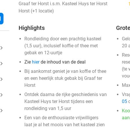
Graaf ter Horst i.s.m. Kasteel Huys ter Horst
Horst (+1 locatie)
l
Highlights
Grote
Rondleiding door een prachtig kasteel
Gel
(1,5 uur), inclusief koffie of thee met
20 
ard_arrow_right
gebak en 12-uurtje
Res
Zie
hier
de inhoud van de deal
rese
ard_arrow_right
(te 
Bij aankomst geniet je van koffie of thee
vou
en een heerlijk stuk gebak bij Graaf ter
ard_arrow_right
Horst
Max
ard_arrow_right
Ontdek daarna de rijke geschiedenis van
Vra
Kasteel Huys ter Horst tijdens een
05
o
rondleiding van 1,5 uur
ard_arrow_right
Koo
Een van de enthousiaste vrijwilligers
aan
laat je al het moois van het kasteel zien