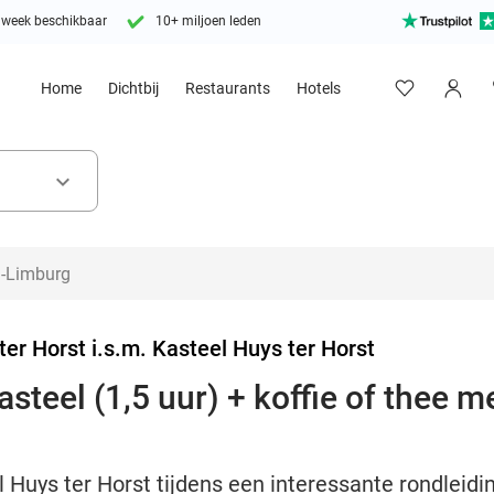
 week beschikbaar
10+ miljoen leden
Home
Dichtbij
Restaurants
Hotels
keyboard_arrow_down
ter Horst i.s.m. Kasteel Huys ter Horst
steel (1,5 uur) + koffie of thee m
Huys ter Horst tijdens een interessante rondleiding