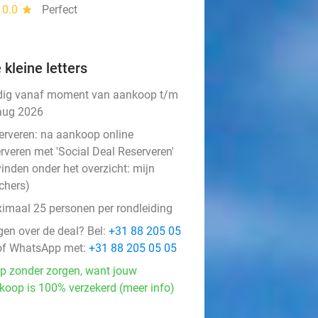
10.0
star
Perfect
 kleine letters
dig vanaf moment van aankoop t/m
aug 2026
erveren:
na aankoop online
rveren met 'Social Deal Reserveren'
vinden onder het overzicht:
mijn
chers
)
imaal 25 personen per rondleiding
gen over de deal? Bel:
+31 88 205 05
f WhatsApp met:
+31 88 205 05 05
p zonder zorgen, want jouw
koop is 100% verzekerd (meer info)