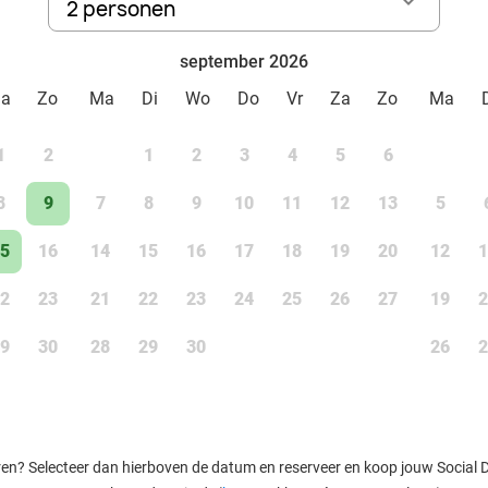
2 personen
september 2026
Za
Zo
Ma
Di
Wo
Do
Vr
Za
Zo
Ma
1
2
1
2
3
4
5
6
8
9
7
8
9
10
11
12
13
5
5
16
14
15
16
17
18
19
20
12
1
2
23
21
22
23
24
25
26
27
19
2
9
30
28
29
30
26
2
ren? Selecteer dan hierboven de datum en reserveer en koop jouw Social Dea