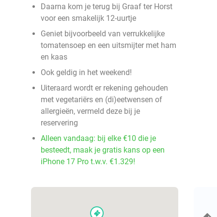
Daarna kom je terug bij Graaf ter Horst
voor een smakelijk 12-uurtje
Geniet bijvoorbeeld van verrukkelijke
tomatensoep en een uitsmijter met ham
en kaas
Ook geldig in het weekend!
Uiteraard wordt er rekening gehouden
met vegetariërs en (di)eetwensen of
allergieën, vermeld deze bij je
reservering
Alleen vandaag: bij elke €10 die je
besteedt, maak je gratis kans op een
iPhone 17 Pro t.w.v. €1.329!
events