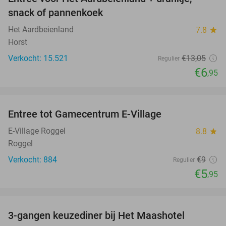
47%
snack of pannenkoek
Het Aardbeienland
7.8
star
Horst
Verkocht: 15.521
€13
,05
Regulier
€6
,95
favorite_border
Entree tot Gamecentrum E-Village
34%
E-Village Roggel
8.8
star
Roggel
Verkocht: 884
€9
Regulier
€5
,95
favorite_border
3-gangen keuzediner bij Het Maashotel
38%