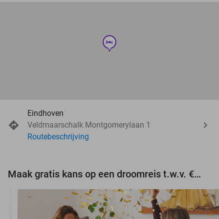
hotel
Eindhoven
Veldmaarschalk Montgomerylaan 1
Routebeschrijving
Maak gratis kans op een droomreis t.w.v. €3.000!