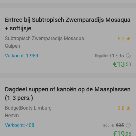
favorite_border
Entree bij Subtropisch Zwemparadijs Mosaqua
25%
+ softijsje
Subtropisch Zwemparadijs Mosaqua
8.2
star
Gulpen
Verkocht: 1.989
€17
,95
Regulier
€13
,50
favorite_border
Dagdeel suppen of kanoën op de Maasplassen
43%
(1-3 pers.)
BudgetBoats Limburg
9.8
star
Herten
Verkocht: 408
€35
Regulier
€19
,95