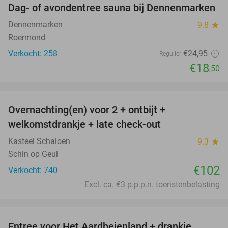
Dag- of avondentree sauna bij Dennenmarken
26%
Dennenmarken
9.8
star
Roermond
Verkocht: 258
€24
,95
Regulier
€18
,50
favorite_border
Overnachting(en) voor 2 + ontbijt +
welkomstdrankje + late check-out
Kasteel Schaloen
9.3
star
Schin op Geul
€102
Verkocht: 740
Excl. ca. €3 p.p.p.n. toeristenbelasting
favorite_border
Entree voor Het Aardbeienland + drankje,