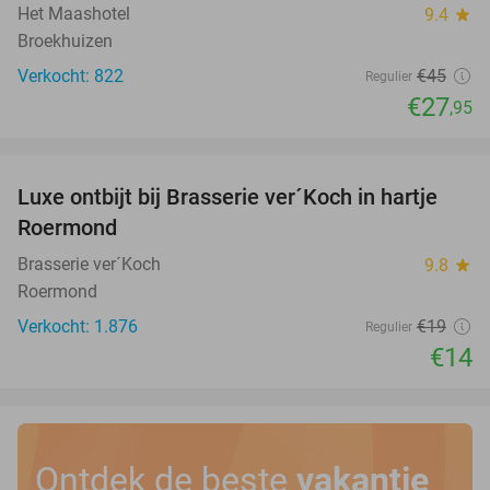
Het Maashotel
9.4
star
Broekhuizen
Verkocht: 822
€45
Regulier
€27
,95
favorite_border
Luxe ontbijt bij Brasserie ver´Koch in hartje
26%
Roermond
Brasserie ver´Koch
9.8
star
Roermond
Verkocht: 1.876
€19
Regulier
€14
Ontdek de beste
vakantie