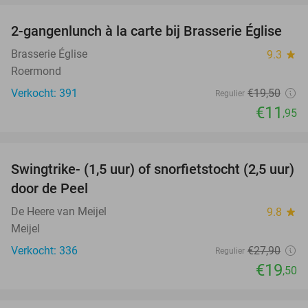
2-gangenlunch à la carte bij Brasserie Église
39%
Brasserie Église
9.3
star
Roermond
Verkocht: 391
€19
,50
Regulier
€11
,95
favorite_border
Swingtrike- (1,5 uur) of snorfietstocht (2,5 uur)
30%
door de Peel
De Heere van Meijel
9.8
star
Meijel
Verkocht: 336
€27
,90
Regulier
€19
,50
favorite_border