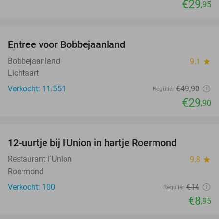
€29
,95
favorite_border
Entree voor Bobbejaanland
40%
Bobbejaanland
9.1
star
Lichtaart
Verkocht: 11.551
€49
,90
Regulier
€29
,90
favorite_border
12-uurtje bij l'Union in hartje Roermond
36%
Restaurant l´Union
9.8
star
Roermond
Verkocht: 100
€14
Regulier
€8
,95
favorite_border