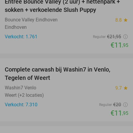
Entree Bounce Valley (2 uur) + nettenpark +
46%
sokken + verkoelende Slush Puppy
Bounce Valley Eindhoven
8.8
star
Eindhoven
Verkocht: 1.761
€21
,95
Regulier
€11
,95
favorite_border
Complete carwash bij Washin7 in Venlo,
40%
Tegelen of Weert
Washin7 Venlo
9.7
star
Weert (+2 locaties)
Verkocht: 7.310
€20
Regulier
€11
,95
favorite_border