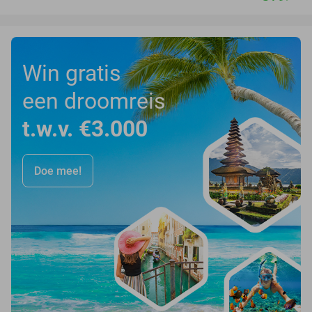
Win gratis
een droomreis
t.w.v. €3.000
Doe mee!