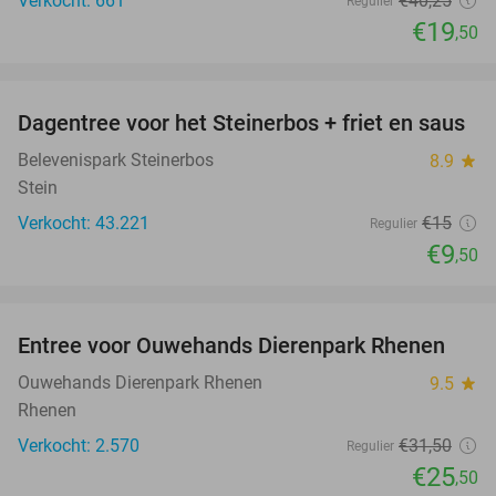
Verkocht: 661
€40
,25
Regulier
€19
,50
favorite_border
Dagentree voor het Steinerbos + friet en saus
37%
Belevenispark Steinerbos
8.9
star
Stein
Verkocht: 43.221
€15
Regulier
€9
,50
favorite_border
Entree voor Ouwehands Dierenpark Rhenen
19%
Ouwehands Dierenpark Rhenen
9.5
star
Rhenen
Verkocht: 2.570
€31
,50
Regulier
€25
,50