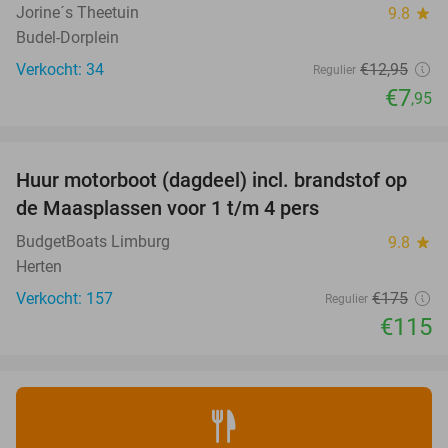
Jorine´s Theetuin
9.8
star
Budel-Dorplein
Verkocht: 34
€12
,95
Regulier
€7
,95
favorite_border
Huur motorboot (dagdeel) incl. brandstof op
34%
de Maasplassen voor 1 t/m 4 pers
BudgetBoats Limburg
9.8
star
Herten
Verkocht: 157
€175
Regulier
€115