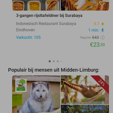
favorite_border
3-gangen rijsttafeldiner bij Surabaya
Indonesisch Restaurant Surabaya
8.7
star
Eindhoven
1 min.
directions_walk
Verkocht: 105
€43
Regulier
€23
,50
Populair bij mensen uit Midden-Limburg:
24%