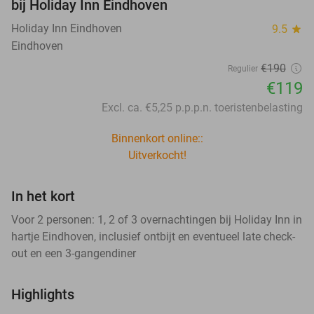
bij Holiday Inn Eindhoven
Holiday Inn Eindhoven
9.5
star
Eindhoven
€190
Regulier
€119
Excl. ca. €5,25 p.p.p.n. toeristenbelasting
Binnenkort online::
Uitverkocht!
In het kort
Voor 2 personen: 1, 2 of 3 overnachtingen bij Holiday Inn in
hartje Eindhoven, inclusief ontbijt en eventueel late check-
out en een 3-gangendiner
Highlights