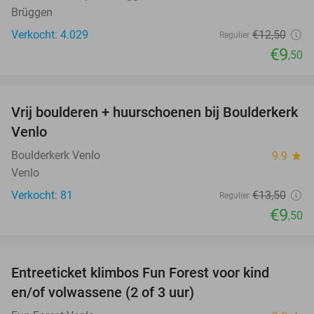
Brüggen
Verkocht: 4.029
€12
,50
Regulier
€9
,50
favorite_border
Vrij boulderen + huurschoenen bij Boulderkerk
30%
NEW
Venlo
TODAY
Boulderkerk Venlo
9.9
star
Venlo
Verkocht: 81
€13
,50
Regulier
€9
,50
favorite_border
Entreeticket klimbos Fun Forest voor kind
20%
en/of volwassene (2 of 3 uur)