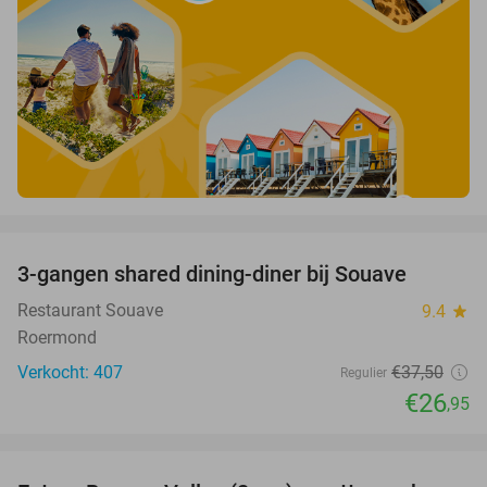
favorite_border
3-gangen shared dining-diner bij Souave
28%
Restaurant Souave
9.4
star
Roermond
Verkocht: 407
€37
,50
Regulier
€26
,95
favorite_border