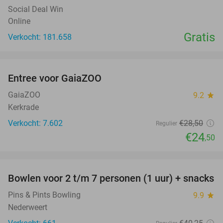
Social Deal Win
Online
Gratis
Verkocht: 181.658
favorite_border
Entree voor GaiaZOO
14%
GaiaZOO
9.2
star
Kerkrade
Verkocht: 7.602
€28
,50
Regulier
€24
,50
favorite_border
Bowlen voor 2 t/m 7 personen (1 uur) + snacks
52%
Pins & Pints Bowling
9.9
star
Nederweert