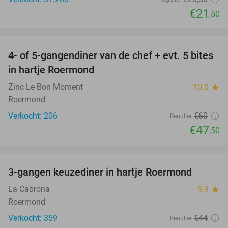
€21
,50
favorite_border
4- of 5-gangendiner van de chef + evt. 5 bites
21%
in hartje Roermond
Zinc Le Bon Moment
10.0
star
Roermond
Verkocht: 206
€60
Regulier
€47
,50
favorite_border
3-gangen keuzediner in hartje Roermond
32%
La Cabrona
9.9
star
Roermond
Verkocht: 359
€44
Regulier