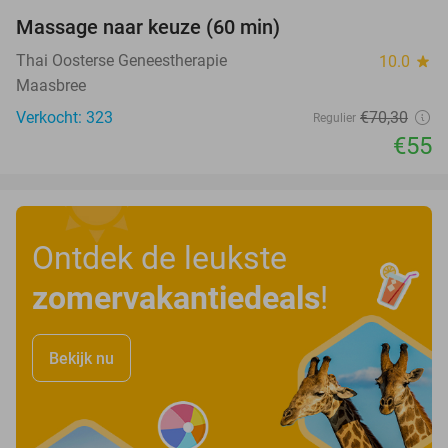
Massage naar keuze (60 min)
22%
Thai Oosterse Geneestherapie
10.0
star
Maasbree
Verkocht: 323
€70
,30
Regulier
€55
Ontdek de leukste
zomervakantiedeals
!
Bekijk nu