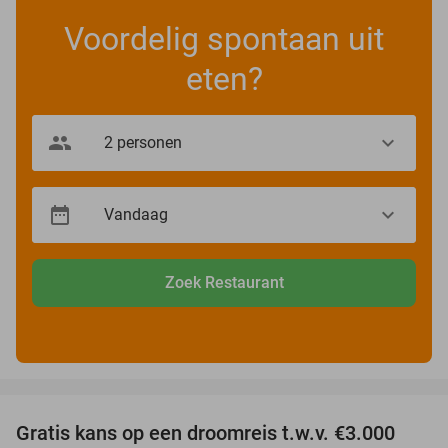
Voordelig spontaan uit
eten?
Zoek Restaurant
favorite_border
Gratis kans op een droomreis t.w.v. €3.000