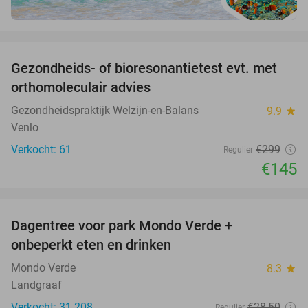
favorite_border
Gezondheids- of bioresonantietest evt. met
52%
orthomoleculair advies
Gezondheidspraktijk Welzijn-en-Balans
9.9
star
Venlo
Verkocht: 61
€299
Regulier
€145
favorite_border
Dagentree voor park Mondo Verde +
25%
onbeperkt eten en drinken
Mondo Verde
8.3
star
Landgraaf
Verkocht: 31.208
€28
,50
Regulier