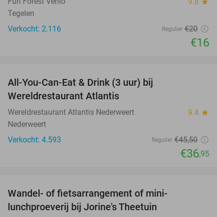
Fun Forest Venlo
9.8
star
Tegelen
Verkocht: 2.116
€20
Regulier
€16
favorite_border
All-You-Can-Eat & Drink (3 uur) bij
19%
Wereldrestaurant Atlantis
Wereldrestaurant Atlantis Nederweert
9.4
star
Nederweert
Verkocht: 4.593
€45
,50
Regulier
€36
,95
favorite_border
Wandel- of fietsarrangement of mini-
39%
lunchproeverij bij Jorine's Theetuin