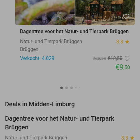
favorite_border
Dagentree voor het Natur- und Tierpark Brüggen
Natur- und Tierpark Brüggen
8.8
star
Brüggen
Verkocht: 4.029
€12
,50
Regulier
€9
,50
favorite_border
Deals in Midden-Limburg
Dagentree voor het Natur- und Tierpark
24%
Brüggen
Natur- und Tierpark Brüggen
8.8
star