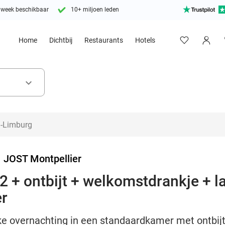
 week beschikbaar
10+ miljoen leden
Home
Dichtbij
Restaurants
Hotels
keyboard_arrow_down
>
JOST Montpellier
2 + ontbijt + welkomstdrankje + la
er
jke overnachting in een standaardkamer met ontbij