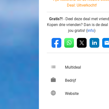
Deal:
Uitverkocht!
Gratis?!
- Deel deze deal met vrien
Kopen drie vrienden? Dan is de deal
jou gratis! (
info
)
whatsapp
linkedin
fb
mai
list
keybo
Multideal
work
keybo
Bedrijf
language
keybo
Website