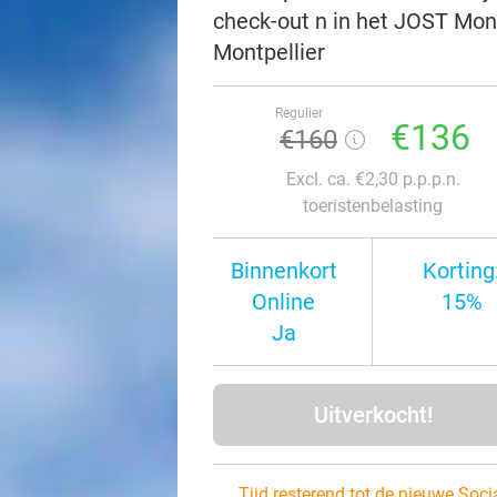
check-out n in het JOST Montp
Montpellier
Regulier
€136
€160
Excl. ca. €2,30 p.p.p.n.
toeristenbelasting
Binnenkort
Korting
Online
15%
Ja
Uitverkocht!
Tijd resterend tot de nieuwe Soci