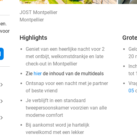
JOST Montpellier
Montpellier
den.
 voor
Highlights
Grote
Geniet van een heerlijke nacht voor 2
Gel
l
met ontbijt, welkomstdrankje en late
20 
check-out in Montpellier
Inc
Zie
hier
de inhoud van de multideals
tot 
Ontsnap voor een nacht met je partner
Vra
ard_arrow_right
of beste vriend
05
o
ard_arrow_right
Je verblijft in een standaard
tweepersoonskamer voorzien van alle
moderne comfort
ard_arrow_right
Bij aankomst word je hartelijk
verwelkomd met een lekker