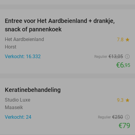
favorite_border
Entree voor Het Aardbeienland + drankje,
47%
snack of pannenkoek
Het Aardbeienland
7.8
star
Horst
Verkocht: 16.332
€13
,05
Regulier
€6
,95
favorite_border
Keratinebehandeling
68%
Studio Luxe
9.3
star
Maaseik
Verkocht: 24
€250
Regulier
€79