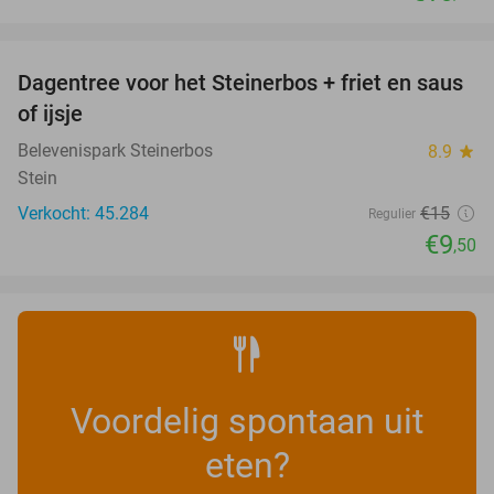
favorite_border
Dagentree voor het Steinerbos + friet en saus
37%
of ijsje
Belevenispark Steinerbos
8.9
star
Stein
Verkocht: 45.284
€15
Regulier
€9
,50
Voordelig spontaan uit
eten?