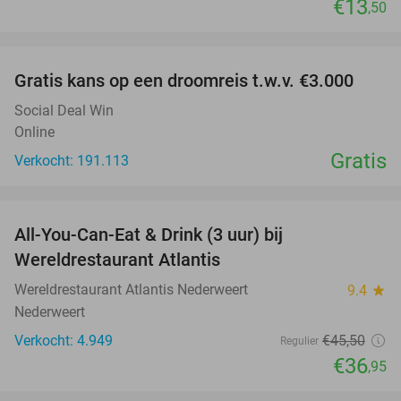
€13
,50
favorite_border
Gratis kans op een droomreis t.w.v. €3.000
Social Deal Win
Online
Gratis
Verkocht: 191.113
favorite_border
All-You-Can-Eat & Drink (3 uur) bij
19%
Wereldrestaurant Atlantis
Wereldrestaurant Atlantis Nederweert
9.4
star
Nederweert
Verkocht: 4.949
€45
,50
Regulier
€36
,95
favorite_border