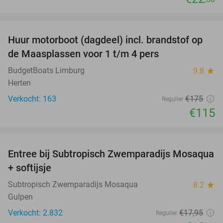
favorite_border
Huur motorboot (dagdeel) incl. brandstof op
34%
de Maasplassen voor 1 t/m 4 pers
BudgetBoats Limburg
9.8
star
Herten
Verkocht: 163
€175
Regulier
€115
favorite_border
Entree bij Subtropisch Zwemparadijs Mosaqua
25%
+ softijsje
Subtropisch Zwemparadijs Mosaqua
8.2
star
Gulpen
Verkocht: 2.832
€17
,95
Regulier