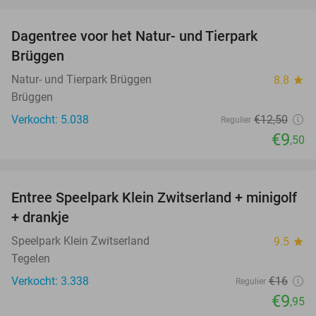
favorite_border
Dagentree voor het Natur- und Tierpark
24%
Brüggen
Natur- und Tierpark Brüggen
8.8
star
Brüggen
Verkocht: 5.038
€12
,50
Regulier
€9
,50
favorite_border
Entree Speelpark Klein Zwitserland + minigolf
38%
+ drankje
Speelpark Klein Zwitserland
9.5
star
Tegelen
Verkocht: 3.338
€16
Regulier
€9
,95