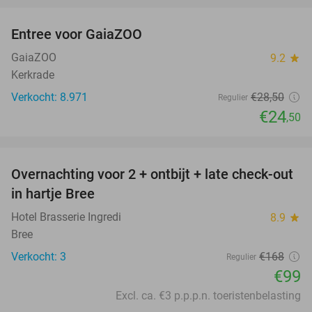
Entree voor GaiaZOO
14%
GaiaZOO
9.2
star
Kerkrade
Verkocht: 8.971
€28
,50
Regulier
€24
,50
favorite_border
Overnachting voor 2 + ontbijt + late check-out
41%
NEW
in hartje Bree
TODAY
Hotel Brasserie Ingredi
8.9
star
Bree
Verkocht: 3
€168
Regulier
€99
Excl. ca. €3 p.p.p.n. toeristenbelasting