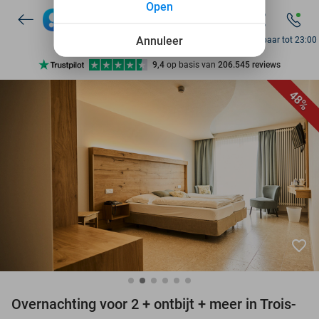
Open
7 dagen per week beschikbaar
10+ miljoen leden
Annuleer
Bereikbaar tot 23:00
9,4
op basis van
206.545 reviews
Ontdek 15.000+ deals
48%
7 dagen per week beschikbaar
10+ miljoen leden
favorite_border
Overnachting voor 2 + ontbijt + meer in Trois-