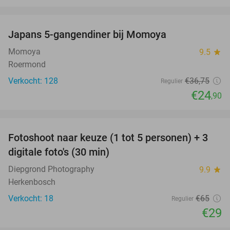
favorite_border
Japans 5-gangendiner bij Momoya
32%
Momoya
9.5
star
Roermond
Verkocht: 128
€36
,75
Regulier
€24
,90
favorite_border
Fotoshoot naar keuze (1 tot 5 personen) + 3
55%
digitale foto's (30 min)
Diepgrond Photography
9.9
star
Herkenbosch
Verkocht: 18
€65
Regulier
€29
favorite_border