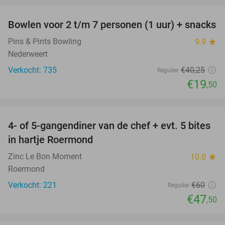
Bowlen voor 2 t/m 7 personen (1 uur) + snacks
52%
Pins & Pints Bowling
9.9
star
Nederweert
Verkocht: 735
€40
,25
Regulier
€19
,50
favorite_border
4- of 5-gangendiner van de chef + evt. 5 bites
21%
in hartje Roermond
Zinc Le Bon Moment
10.0
star
Roermond
Verkocht: 221
€60
Regulier
€47
,50
favorite_border