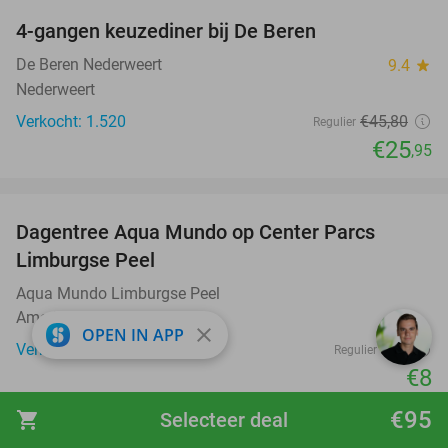
4-gangen keuzediner bij De Beren
43%
De Beren Nederweert
9.4
star
Nederweert
Verkocht: 1.520
€45
,80
Regulier
€25
,95
favorite_border
Dagentree Aqua Mundo op Center Parcs
33%
Limburgse Peel
Aqua Mundo Limburgse Peel
America
close
OPEN IN APP
Verkocht: 6.949
€12
Regulier
€8
favorite_border
€95
shopping_cart
Selecteer deal