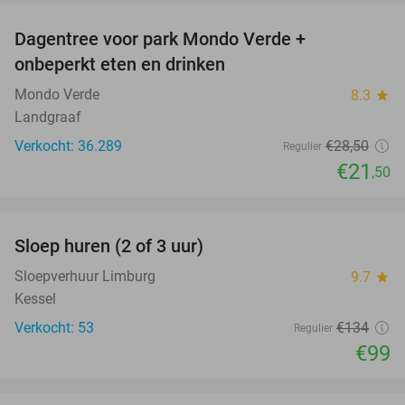
Dagentree voor park Mondo Verde +
25%
onbeperkt eten en drinken
Mondo Verde
8.3
star
Landgraaf
Verkocht: 36.289
€28
,50
Regulier
€21
,50
favorite_border
Sloep huren (2 of 3 uur)
26%
Sloepverhuur Limburg
9.7
star
Kessel
Verkocht: 53
€134
Regulier
€99