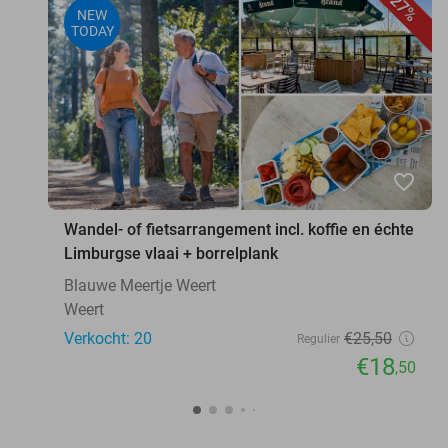
27%
NEW
TODAY
favorite_border
Wandel- of fietsarrangement incl. koffie en échte
Limburgse vlaai + borrelplank
Blauwe Meertje Weert
Weert
Verkocht: 20
€25
,50
Regulier
€18
,50