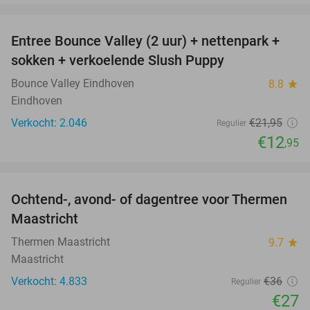
favorite_border
Entree Bounce Valley (2 uur) + nettenpark +
41%
sokken + verkoelende Slush Puppy
Bounce Valley Eindhoven
8.8
star
Eindhoven
Verkocht: 2.046
€21
,95
Regulier
€12
,95
favorite_border
Ochtend-, avond- of dagentree voor Thermen
25%
Maastricht
Thermen Maastricht
9.7
star
Maastricht
Verkocht: 4.833
€36
Regulier
€27