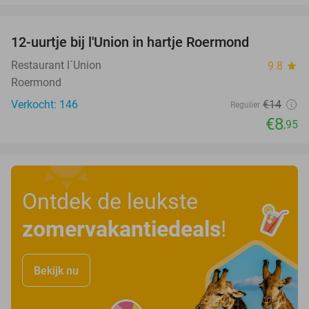
favorite_border
12-uurtje bij l'Union in hartje Roermond
36%
Restaurant l´Union
9.8
star
Roermond
Verkocht: 146
€14
Regulier
€8
,95
Ontdek de leukste
zomervakantiedeals
!
Bekijk nu