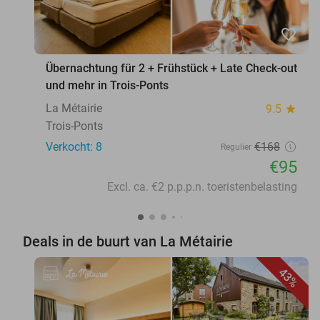
favorite_border
Übernachtung für 2 + Frühstück + Late Check-out
und mehr in Trois-Ponts
La Métairie
9.5
star
Trois-Ponts
Verkocht: 8
€168
Regulier
€95
Excl. ca. €2 p.p.p.n. toeristenbelasting
Deals in de buurt van La Métairie
43%