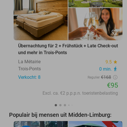
favorite_border
Übernachtung für 2 + Frühstück + Late Check-out
und mehr in Trois-Ponts
La Métairie
9.5
star
Trois-Ponts
0 min.
directions_walk
Verkocht: 8
€168
Regulier
€95
Excl. ca. €2 p.p.p.n. toeristenbelasting
Populair bij mensen uit Midden-Limburg: