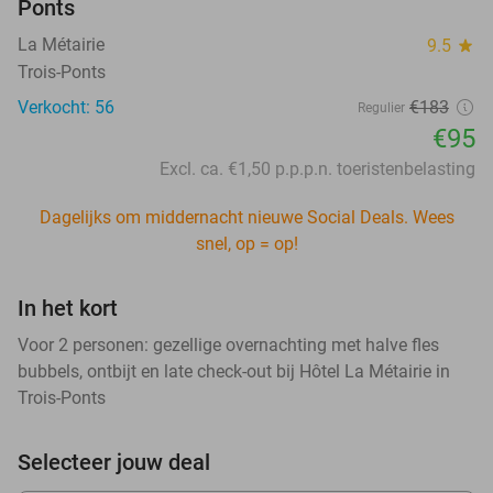
Ponts
La Métairie
9.5
star
Trois-Ponts
Verkocht: 56
€183
Regulier
€95
Excl. ca. €1,50 p.p.p.n. toeristenbelasting
Dagelijks om middernacht nieuwe Social Deals. Wees
snel, op = op!
In het kort
Voor 2 personen: gezellige overnachting met halve fles
bubbels, ontbijt en late check-out bij Hôtel La Métairie in
Trois-Ponts
Selecteer jouw deal