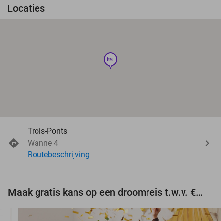
Locaties
hotel
Trois-Ponts
Wanne 4
Routebeschrijving
Maak gratis kans op een droomreis t.w.v. €3.000!