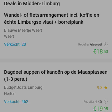
favorite_border
Deals in Midden-Limburg
Wandel- of fietsarrangement incl. koffie en
27%
NEW
échte Limburgse vlaai + borrelplank
TODAY
Blauwe Meertje Weert
Weert
Verkocht: 20
€25
,50
Regulier
€18
,50
favorite_border
Dagdeel suppen of kanoën op de Maasplassen
43%
(1-3 pers.)
BudgetBoats Limburg
9.8
star
Herten
Verkocht: 462
€35
Regulier
€19
,95