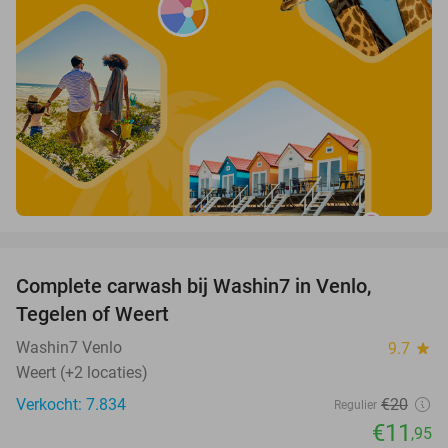
favorite_border
Complete carwash bij Washin7 in Venlo,
40%
Tegelen of Weert
Washin7 Venlo
9.7
star
Weert (+2 locaties)
Verkocht: 7.834
€20
Regulier
€11
,95