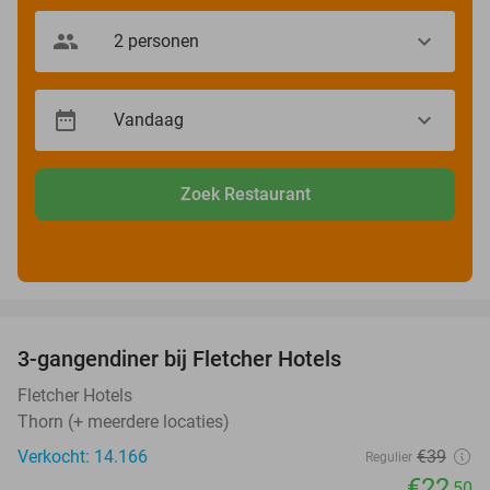
Zoek Restaurant
favorite_border
3-gangendiner bij Fletcher Hotels
42%
Fletcher Hotels
Thorn (+ meerdere locaties)
Verkocht: 14.166
€39
Regulier
€22
,50