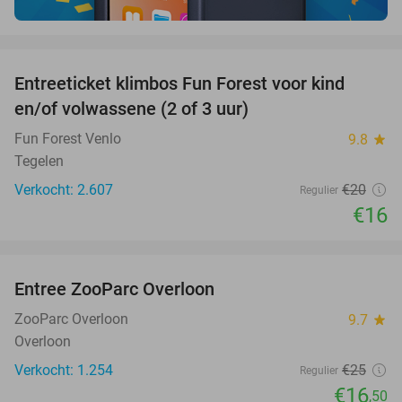
favorite_border
Entreeticket klimbos Fun Forest voor kind
20%
en/of volwassene (2 of 3 uur)
Fun Forest Venlo
9.8
star
Tegelen
Verkocht: 2.607
€20
Regulier
€16
favorite_border
Entree ZooParc Overloon
34%
ZooParc Overloon
9.7
star
Overloon
Verkocht: 1.254
€25
Regulier
€16
,50