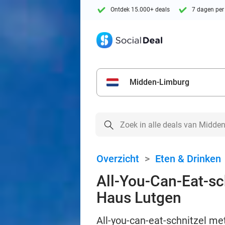
Ontdek 15.000+ deals
7 dagen per
Midden-Limburg
Overzicht
>
Eten & Drinken
All-You-Can-Eat-sc
Haus Lutgen
All-you-can-eat-schnitzel me