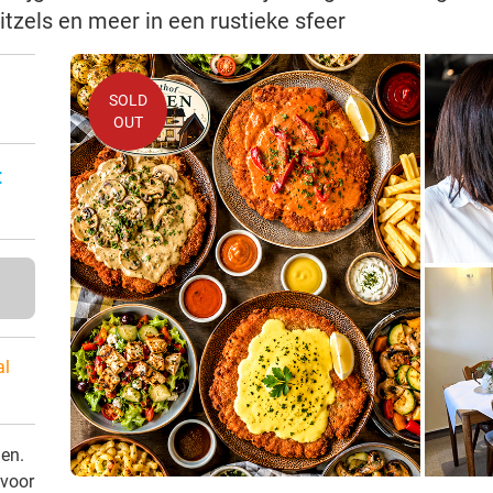
tzels en meer in een rustieke sfeer
SOLD
OUT
:
al
den.
 voor