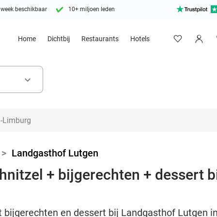
 week beschikbaar
10+ miljoen leden
Home
Dichtbij
Restaurants
Hotels
keyboard_arrow_down
>
Landgasthof Lutgen
hnitzel + bijgerechten + dessert b
t bijgerechten en dessert bij Landgasthof Lutgen i