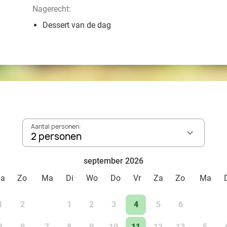
Nagerecht:
Dessert van de dag
Aantal personen:
2 personen
september 2026
Za
Zo
Ma
Di
Wo
Do
Vr
Za
Zo
Ma
1
2
1
2
3
4
5
6
8
9
7
8
9
10
11
12
13
5