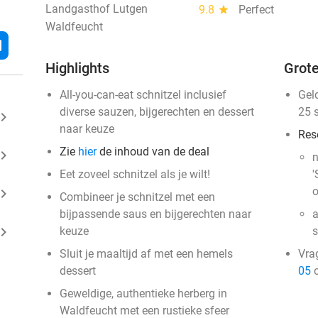
Landgasthof Lutgen
9.8
star
Perfect
Waldfeucht
l
Highlights
Grote
All-you-can-eat schnitzel inclusief
Gel
diverse sauzen, bijgerechten en dessert
25 
ard_arrow_right
naar keuze
Res
Zie
hier
de inhoud van de deal
ard_arrow_right
n
Eet zoveel schnitzel als je wilt!
'
o
ard_arrow_right
Combineer je schnitzel met een
bijpassende saus en bijgerechten naar
a
ard_arrow_right
keuze
s
Sluit je maaltijd af met een hemels
Vra
dessert
05
o
Geweldige, authentieke herberg in
Waldfeucht met een rustieke sfeer