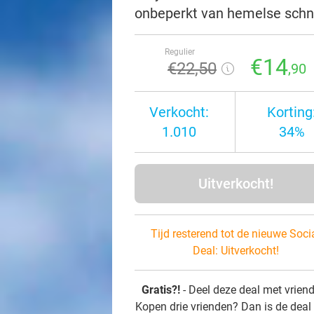
onbeperkt van hemelse schni
Regulier
€14
€22
,50
,90
Verkocht:
Korting
1.010
34%
Uitverkocht!
Tijd resterend tot de nieuwe Soci
Deal:
Uitverkocht!
Gratis?!
- Deel deze deal met vrien
Kopen drie vrienden? Dan is de deal