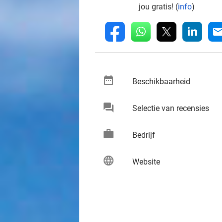
jou gratis! (
info
)
whatsapp
linkedin
fb
mai
date_range
keybo
Beschikbaarheid
chat
keybo
Selectie van recensies
work
keybo
Bedrijf
language
keybo
Website