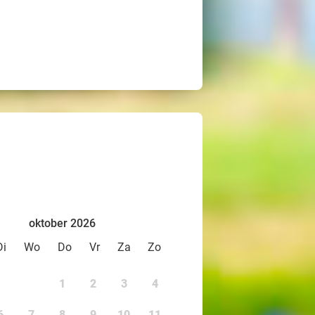
oktober 2026
Di
Wo
Do
Vr
Za
Zo
1
2
3
4
6
7
8
9
10
11