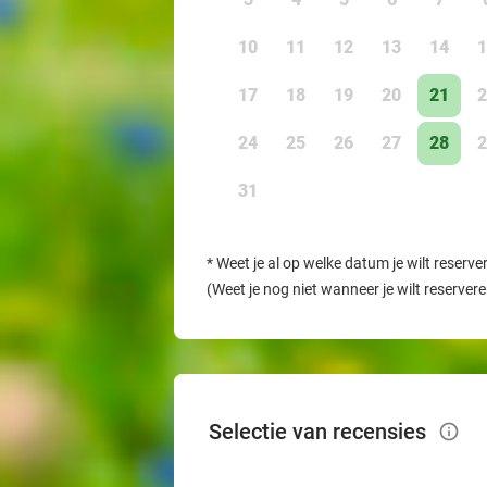
10
11
12
13
14
1
17
18
19
20
21
2
24
25
26
27
28
2
31
*
Weet je al op welke datum je wilt reserve
(Weet je nog niet wanneer je wilt reserver
Selectie van recensies
info_outlined