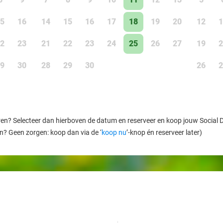
5
16
14
15
16
17
18
19
20
12
1
2
23
21
22
23
24
25
26
27
19
2
9
30
28
29
30
26
2
ren? Selecteer dan hierboven de datum en reserveer en koop jouw Social Dea
en? Geen zorgen: koop dan via de ‘
koop nu
’-knop én reserveer later)