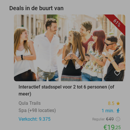
Deals in de buurt van
61%
favorite_border
Interactief stadsspel voor 2 tot 6 personen (of
meer)
Qula Trails
8.5
star
Spa (+98 locaties)
1 min.
directions_walk
Verkocht: 9.375
€49
Regulier
€19
,25