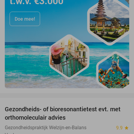
t.w.v. €3.000
Doe mee!
favorite_border
Gezondheids- of bioresonantietest evt. met
52%
orthomoleculair advies
Gezondheidspraktijk Welzijn-en-Balans
9.9
star