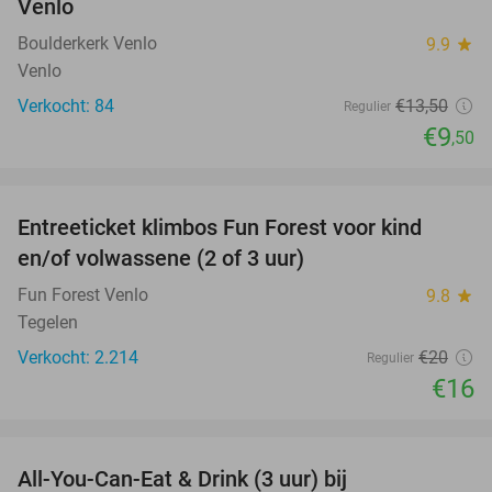
Venlo
TODAY
Boulderkerk Venlo
9.9
star
Venlo
Verkocht: 84
€13
,50
Regulier
€9
,50
favorite_border
Entreeticket klimbos Fun Forest voor kind
20%
en/of volwassene (2 of 3 uur)
Fun Forest Venlo
9.8
star
Tegelen
Verkocht: 2.214
€20
Regulier
€16
favorite_border
All-You-Can-Eat & Drink (3 uur) bij
19%