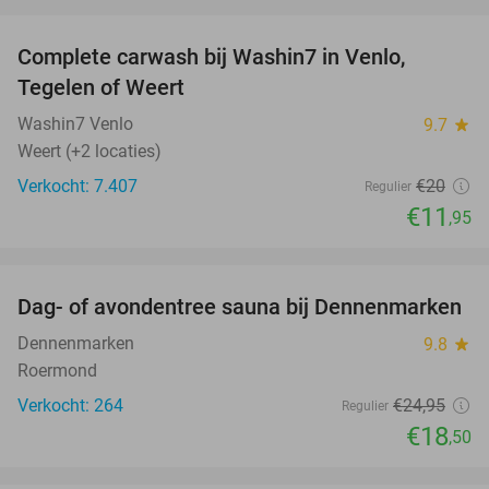
favorite_border
Complete carwash bij Washin7 in Venlo,
40%
Tegelen of Weert
Washin7 Venlo
9.7
star
Weert (+2 locaties)
Verkocht: 7.407
€20
Regulier
€11
,95
favorite_border
Dag- of avondentree sauna bij Dennenmarken
26%
Dennenmarken
9.8
star
Roermond
Verkocht: 264
€24
,95
Regulier
€18
,50
favorite_border