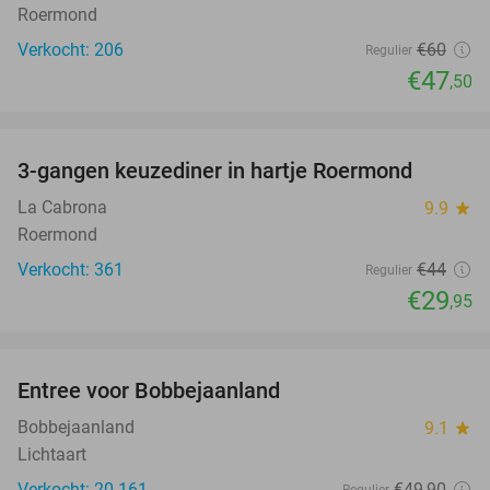
Roermond
Verkocht: 206
€60
Regulier
€47
,50
favorite_border
3-gangen keuzediner in hartje Roermond
32%
La Cabrona
9.9
star
Roermond
Verkocht: 361
€44
Regulier
€29
,95
favorite_border
Entree voor Bobbejaanland
40%
Bobbejaanland
9.1
star
Lichtaart
Verkocht: 20.161
€49
,90