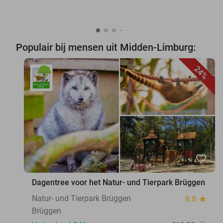
Populair bij mensen uit Midden-Limburg:
24%
favorite_border
Dagentree voor het Natur- und Tierpark Brüggen
Natur- und Tierpark Brüggen
8.8
star
Brüggen