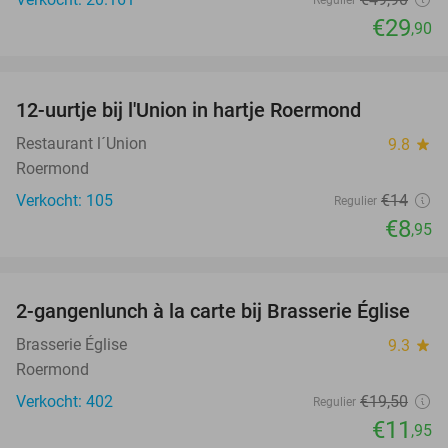
Regulier
€29
,90
favorite_border
12-uurtje bij l'Union in hartje Roermond
36%
Restaurant l´Union
9.8
star
Roermond
Verkocht: 105
€14
Regulier
€8
,95
favorite_border
2-gangenlunch à la carte bij Brasserie Église
39%
Brasserie Église
9.3
star
Roermond
Verkocht: 402
€19
,50
Regulier
€11
,95