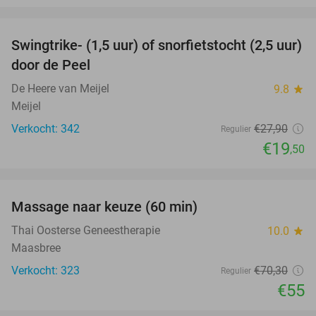
favorite_border
Swingtrike- (1,5 uur) of snorfietstocht (2,5 uur)
30%
door de Peel
De Heere van Meijel
9.8
star
Meijel
Verkocht: 342
€27
,90
Regulier
€19
,50
favorite_border
Massage naar keuze (60 min)
22%
Thai Oosterse Geneestherapie
10.0
star
Maasbree
Verkocht: 323
€70
,30
Regulier
€55