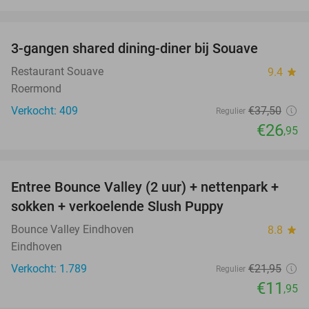
favorite_border
3-gangen shared dining-diner bij Souave
28%
Restaurant Souave
9.4
star
Roermond
Verkocht: 409
€37
,50
Regulier
€26
,95
favorite_border
Entree Bounce Valley (2 uur) + nettenpark +
46%
sokken + verkoelende Slush Puppy
Bounce Valley Eindhoven
8.8
star
Eindhoven
Verkocht: 1.789
€21
,95
Regulier
€11
,95