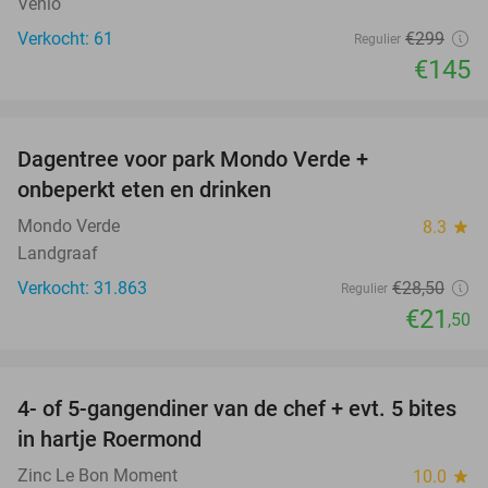
Venlo
Verkocht: 61
€299
Regulier
€145
favorite_border
Dagentree voor park Mondo Verde +
25%
onbeperkt eten en drinken
Mondo Verde
8.3
star
Landgraaf
Verkocht: 31.863
€28
,50
Regulier
€21
,50
favorite_border
4- of 5-gangendiner van de chef + evt. 5 bites
21%
in hartje Roermond
Zinc Le Bon Moment
10.0
star