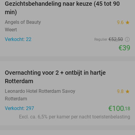
Gezichtsbehandeling naar keuze (45 tot 90
26%
min)
Angels of Beauty
9.6
star
Weert
Verkocht: 22
€52
,50
Regulier
€39
favorite_border
Overnachting voor 2 + ontbijt in hartje
Rotterdam
Leonardo Hotel Rotterdam Savoy
9.8
star
Rotterdam
€100
Verkocht: 297
,18
Excl. ca. 6,5% per kamer per nacht toeristenbelasting
favorite_border