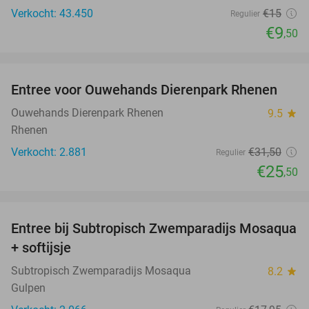
Verkocht: 43.450
€15
Regulier
€9
,50
favorite_border
Entree voor Ouwehands Dierenpark Rhenen
19%
Ouwehands Dierenpark Rhenen
9.5
star
Rhenen
Verkocht: 2.881
€31
,50
Regulier
€25
,50
favorite_border
Entree bij Subtropisch Zwemparadijs Mosaqua
25%
+ softijsje
Subtropisch Zwemparadijs Mosaqua
8.2
star
Gulpen