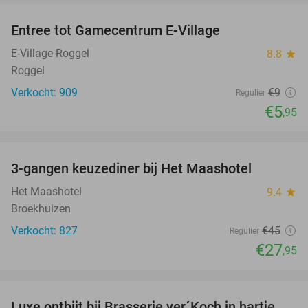
Entree tot Gamecentrum E-Village
34%
E-Village Roggel
8.8
star
Roggel
Verkocht: 909
€9
Regulier
€5
,95
favorite_border
3-gangen keuzediner bij Het Maashotel
38%
Het Maashotel
9.4
star
Broekhuizen
Verkocht: 827
€45
Regulier
€27
,95
favorite_border
Luxe ontbijt bij Brasserie ver´Koch in hartje