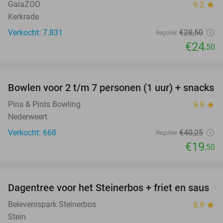
GaiaZOO
9.2
star
Kerkrade
Verkocht: 7.831
€28
,50
Regulier
€24
,50
favorite_border
Bowlen voor 2 t/m 7 personen (1 uur) + snacks
52%
Pins & Pints Bowling
9.9
star
Nederweert
Verkocht: 668
€40
,25
Regulier
€19
,50
favorite_border
Dagentree voor het Steinerbos + friet en saus
37%
Belevenispark Steinerbos
8.9
star
Stein