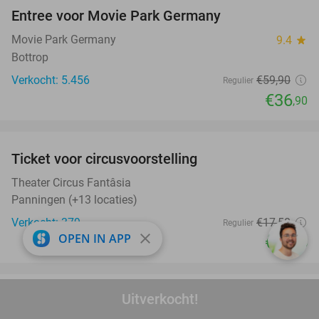
Entree voor Movie Park Germany
38%
Movie Park Germany
9.4
star
Bottrop
Verkocht: 5.456
€59
,90
Regulier
€36
,90
favorite_border
Ticket voor circusvoorstelling
32%
Theater Circus Fantâsia
Panningen (+13 locaties)
Verkocht: 379
€17
,50
Regulier
close
OPEN IN APP
€11
,95
Uitverkocht!