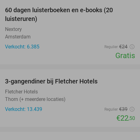
100%
60 dagen luisterboeken en e-books (20
luisteruren)
Nextory
Amsterdam
Verkocht: 6.385
€24
Regulier
Gratis
favorite_border
3-gangendiner bij Fletcher Hotels
42%
Fletcher Hotels
Thorn (+ meerdere locaties)
Verkocht: 13.439
€39
Regulier
€22
,50
favorite_border