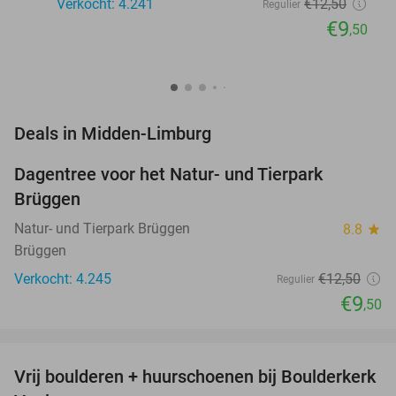
Verkocht: 4.241
€12
,50
Regulier
€9
,50
favorite_border
Deals in Midden-Limburg
Dagentree voor het Natur- und Tierpark
24%
Brüggen
Natur- und Tierpark Brüggen
8.8
star
Brüggen
Verkocht: 4.245
€12
,50
Regulier
€9
,50
favorite_border
Vrij boulderen + huurschoenen bij Boulderkerk
30%
NEW