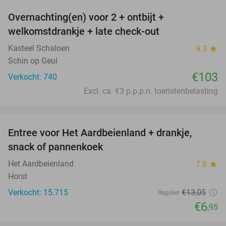
Overnachting(en) voor 2 + ontbijt +
welkomstdrankje + late check-out
Kasteel Schaloen
9.3
star
Schin op Geul
€103
Verkocht: 740
Excl. ca. €3 p.p.p.n. toeristenbelasting
favorite_border
Entree voor Het Aardbeienland + drankje,
47%
snack of pannenkoek
Het Aardbeienland
7.8
star
Horst
Verkocht: 15.715
€13
,05
Regulier
€6
,95
favorite_border