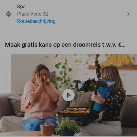
Spa
Place Verte 92
Routebeschrijving
Maak gratis kans op een droomreis t.w.v. €3.000!
play_circle