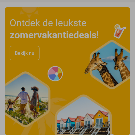
Ontdek de leukste
zomervakantiedeals
!
Bekijk nu