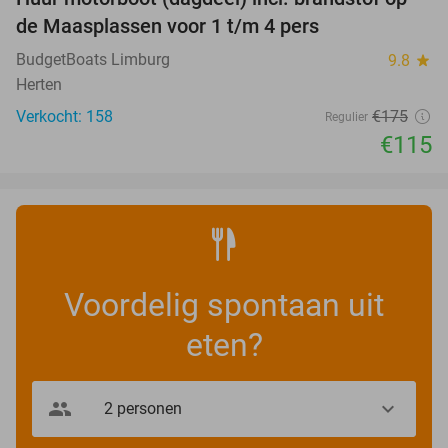
34%
de Maasplassen voor 1 t/m 4 pers
BudgetBoats Limburg
9.8
star
Herten
Verkocht: 158
€175
Regulier
€115
Voordelig spontaan uit
eten?