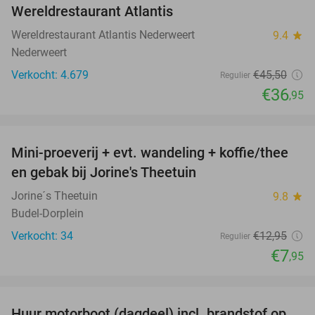
Wereldrestaurant Atlantis
Wereldrestaurant Atlantis Nederweert
9.4
star
Nederweert
Verkocht: 4.679
€45
,50
Regulier
€36
,95
favorite_border
Mini-proeverij + evt. wandeling + koffie/thee
39%
en gebak bij Jorine's Theetuin
Jorine´s Theetuin
9.8
star
Budel-Dorplein
Verkocht: 34
€12
,95
Regulier
€7
,95
favorite_border
Huur motorboot (dagdeel) incl. brandstof op