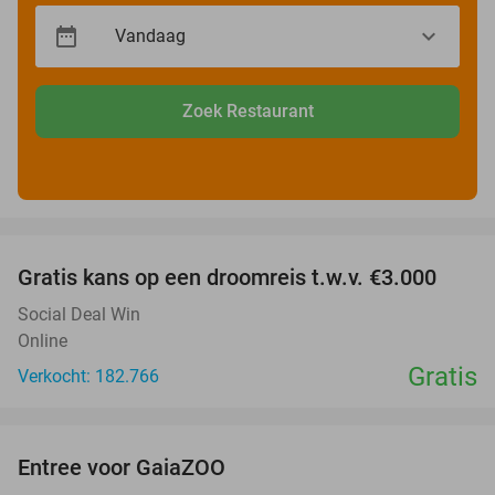
Zoek Restaurant
favorite_border
Gratis kans op een droomreis t.w.v. €3.000
Social Deal Win
Online
Gratis
Verkocht: 182.766
favorite_border
Entree voor GaiaZOO
14%