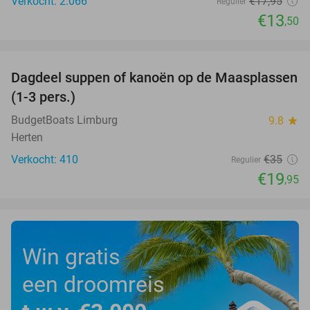
Verkocht: 2.066
€17
,95
Regulier
€13
,50
favorite_border
Dagdeel suppen of kanoën op de Maasplassen
43%
(1-3 pers.)
BudgetBoats Limburg
9.8
star
Herten
Verkocht: 410
€35
Regulier
€19
,95
Win gratis
een droomreis