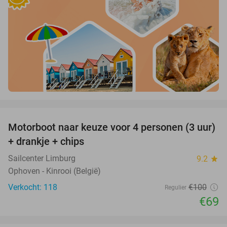
favorite_border
Motorboot naar keuze voor 4 personen (3 uur)
31%
+ drankje + chips
Sailcenter Limburg
9.2
star
Ophoven - Kinrooi (België)
Verkocht: 118
€100
Regulier
€69
favorite_border