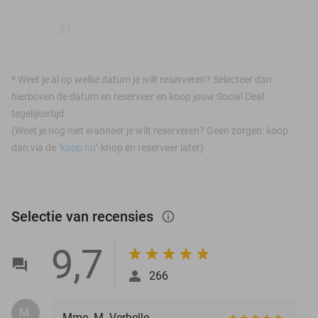
31
*
Weet je al op welke datum je wilt reserveren? Selecteer dan
hierboven de datum en reserveer en koop jouw Social Deal
tegelijkertijd.
(Weet je nog niet wanneer je wilt reserveren? Geen zorgen: koop
dan via de ‘
koop nu
’-knop én reserveer later)
Selectie van recensies
info_outlined
9,7
266
M.
Mme. M. Verhelle