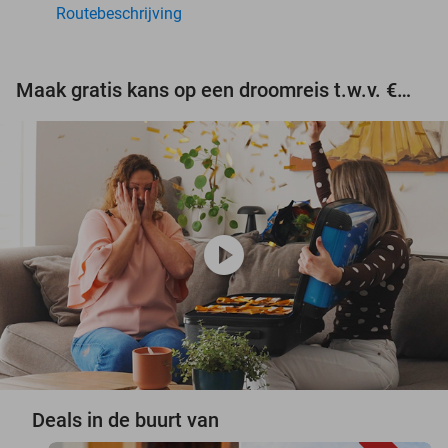
Routebeschrijving
Maak gratis kans op een droomreis t.w.v. €3.000!
play_circle
Deals in de buurt van