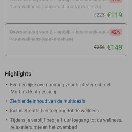
1 uur wellness (aankomst: ma t/m vrij + zo)
€119
€223
Overnachting voor 2 + ontbijt + late check-out +
42%
1 uur wellness (aankomst: za)
€149
€256
Highlights
Een heerlijke overnachting voor bij 4-sterrenhotel
Martin's Rentmeesterij
Zie hier de inhoud van de multideals
Inclusief ontbijt en toegang tot de wellness
Tijdens je verblijf heb je 1 uur toegang tot de wellness,
relaxatieruimte en het zwembad