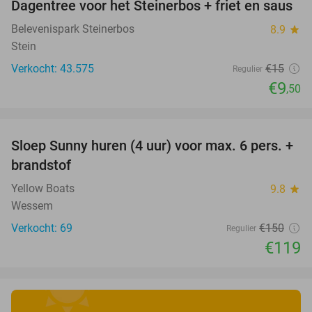
Dagentree voor het Steinerbos + friet en saus
37%
Belevenispark Steinerbos
8.9
star
Stein
Verkocht: 43.575
€15
Regulier
€9
,50
favorite_border
Sloep Sunny huren (4 uur) voor max. 6 pers. +
21%
brandstof
Yellow Boats
9.8
star
Wessem
Verkocht: 69
€150
Regulier
€119