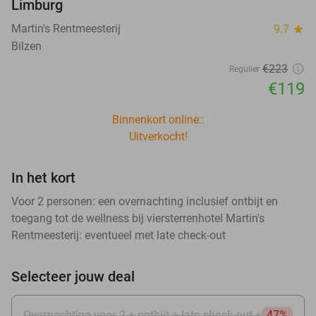
Limburg
Martin's Rentmeesterij
9.7
star
Bilzen
€223
Regulier
€119
Binnenkort online::
Uitverkocht!
In het kort
Voor 2 personen: een overnachting inclusief ontbijt en
toegang tot de wellness bij viersterrenhotel Martin's
Rentmeesterij: eventueel met late check-out
Selecteer jouw deal
Overnachting voor 2 + ontbijt + late check-out +
47%