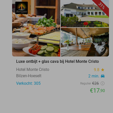
31%
favorite_border
Luxe ontbijt + glas cava bij Hotel Monte Cristo
Hotel Monte Cristo
9.8
star
Bilzen-Hoeselt
2 min.
directions_car
Verkocht: 305
€26
Regulier
€17
,90