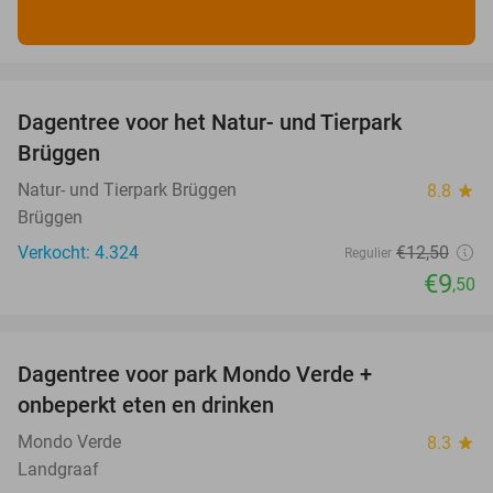
favorite_border
Dagentree voor het Natur- und Tierpark
24%
Brüggen
Natur- und Tierpark Brüggen
8.8
star
Brüggen
Verkocht: 4.324
€12
,50
Regulier
€9
,50
favorite_border
Dagentree voor park Mondo Verde +
25%
onbeperkt eten en drinken
Mondo Verde
8.3
star
Landgraaf