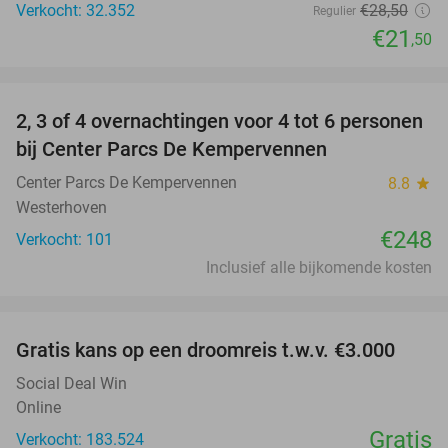
Verkocht: 32.352
€28
,50
Regulier
€21
,50
favorite_border
2, 3 of 4 overnachtingen voor 4 tot 6 personen
bij Center Parcs De Kempervennen
Center Parcs De Kempervennen
8.8
star
Westerhoven
€248
Verkocht: 101
Inclusief alle bijkomende kosten
favorite_border
Gratis kans op een droomreis t.w.v. €3.000
Social Deal Win
Online
Gratis
Verkocht: 183.524