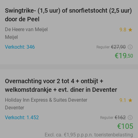
Swingtrike- (1,5 uur) of snorfietstocht (2,5 uur)
30%
door de Peel
De Heere van Meijel
9.8
star
Meijel
Verkocht: 346
€27
,90
Regulier
€19
,50
favorite_border
Overnachting voor 2 tot 4 + ontbijt +
35%
welkomstdrankje + evt. diner in Deventer
Holiday Inn Express & Suites Deventer
9.1
star
Deventer
Verkocht: 1.452
€162
Regulier
€105
Excl. ca. €1,95 p.p.p.n. toeristenbelasting