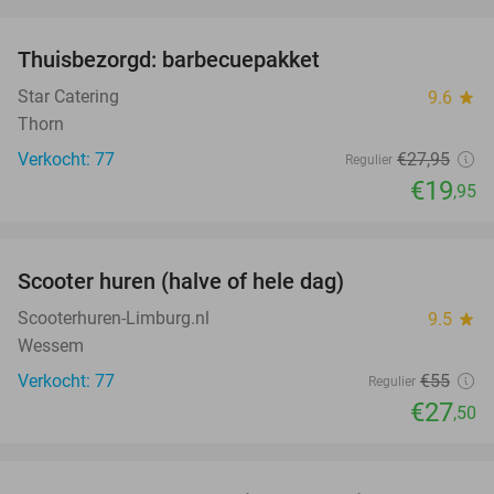
favorite_border
Thuisbezorgd: barbecuepakket
29%
Star Catering
9.6
star
Thorn
Verkocht: 77
€27
,95
Regulier
€19
,95
favorite_border
Scooter huren (halve of hele dag)
50%
Scooterhuren-Limburg.nl
9.5
star
Wessem
Verkocht: 77
€55
Regulier
€27
,50
favorite_border