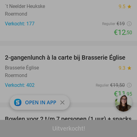
´t Neelder Heukske
9.5
star
Roermond
Verkocht: 177
€19
Regulier
€12
,50
favorite_border
2-gangenlunch à la carte bij Brasserie Église
39%
Brasserie Église
9.3
star
Roermond
Verkocht: 402
€19
,50
Regulier
€11
,95
close
OPEN IN APP
favorite_border
Bowlen voor 2 t/m 7 personen (1 uur) + snacks
52%
Uitverkocht!
Pins & Pints Bowling
9.9
star
Nederweert