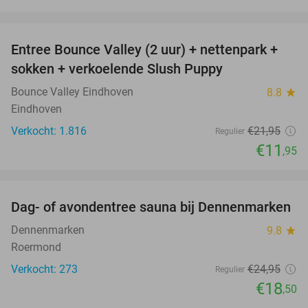
favorite_border
Entree Bounce Valley (2 uur) + nettenpark +
46%
sokken + verkoelende Slush Puppy
Bounce Valley Eindhoven
8.8
star
Eindhoven
Verkocht: 1.816
€21
,95
Regulier
€11
,95
favorite_border
Dag- of avondentree sauna bij Dennenmarken
26%
Dennenmarken
9.8
star
Roermond
Verkocht: 273
€24
,95
Regulier
€18
,50