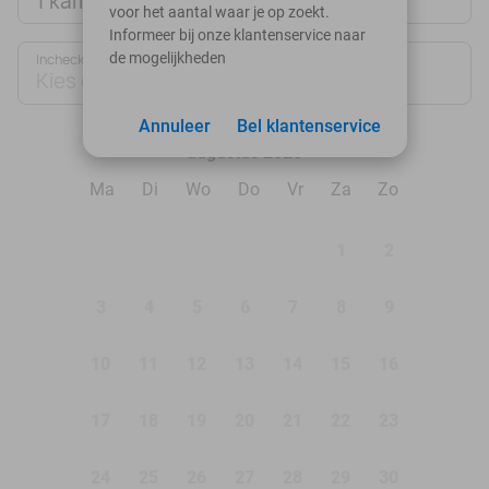
1 kamer
voor het aantal waar je op zoekt.
Informeer bij onze klantenservice naar
de mogelijkheden
Inchecken
Uitchecken
Kies datum
Kies datum
Annuleer
Bel klantenservice
augustus 2026
Ma
Di
Wo
Do
Vr
Za
Zo
1
2
3
4
5
6
7
8
9
10
11
12
13
14
15
16
17
18
19
20
21
22
23
24
25
26
27
28
29
30