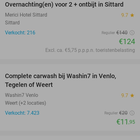
Overnachting(en) voor 2 + ontbijt in Sittard
11%
Merici Hotel Sittard
9.7
star
Sittard
Verkocht: 216
€140
Regulier
€124
Excl. ca. €5,75 p.p.p.n. toeristenbelasting
favorite_border
Complete carwash bij Washin7 in Venlo,
40%
Tegelen of Weert
Washin7 Venlo
9.7
star
Weert (+2 locaties)
Verkocht: 7.423
€20
Regulier
€11
,95
favorite_border