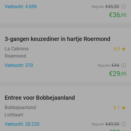
Verkocht: 4.696
€45
,50
Regulier
€36
,95
favorite_border
3-gangen keuzediner in hartje Roermond
32%
La Cabrona
9.9
star
Roermond
Verkocht: 370
€44
Regulier
€29
,95
favorite_border
Entree voor Bobbejaanland
40%
Bobbejaanland
9.1
star
Lichtaart
Verkocht: 20.220
€49
,90
Regulier