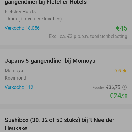
gangendiner bij Fletcher Hotels
Fletcher Hotels
Thorn (+ meerdere locaties)
€45
Verkocht: 18.056
Excl. ca. €3 p.p.p.n. toeristenbelasting
favorite_border
Japans 5-gangendiner bij Momoya
32%
Momoya
9.5
star
Roermond
Verkocht: 112
€36
,75
Regulier
€24
,90
favorite_border
Sushibox (30, 32 of 50 stuks) bij 't Neelder
34%
Heukske