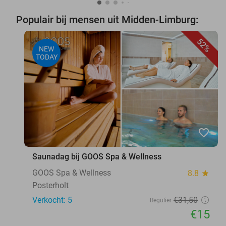
Populair bij mensen uit Midden-Limburg:
52%
NEW
TODAY
favorite_border
Saunadag bij GOOS Spa & Wellness
GOOS Spa & Wellness
8.8
star
Posterholt
Verkocht: 5
€31
,50
Regulier
€15