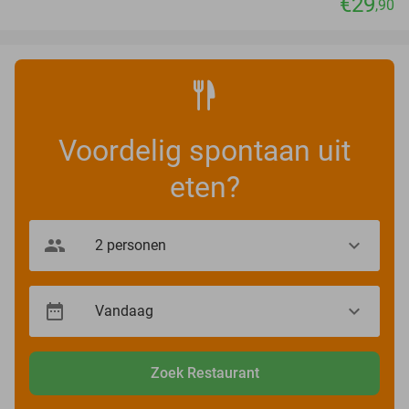
€29
,90
Voordelig spontaan uit
eten?
Zoek Restaurant