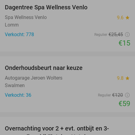
Dagentree Spa Wellness Venlo
41%
Spa Wellness Venlo
9.6
star
Lomm
Verkocht: 778
€25
,45
Regulier
€15
favorite_border
Onderhoudsbeurt naar keuze
51%
Autogarage Jeroen Wolters
9.8
star
Swalmen
Verkocht: 36
€120
Regulier
€59
favorite_border
Overnachting voor 2 + evt. ontbijt en 3-