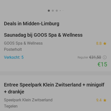
favorite_border
Deals in Midden-Limburg
Saunadag bij GOOS Spa & Wellness
52%
NEW
TODAY
GOOS Spa & Wellness
8.8
star
Posterholt
Verkocht: 5
€31
,50
Regulier
€15
favorite_border
Entree Speelpark Klein Zwitserland + minigolf
38%
+ drankje
Speelpark Klein Zwitserland
9.4
star
Tegelen