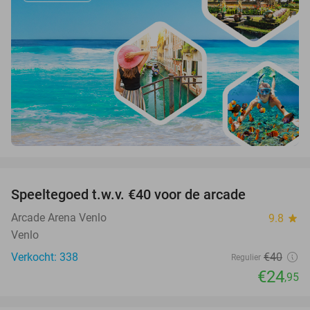
favorite_border
Speeltegoed t.w.v. €40 voor de arcade
38%
Arcade Arena Venlo
9.8
star
Venlo
Verkocht: 338
€40
Regulier
€24
,95
favorite_border