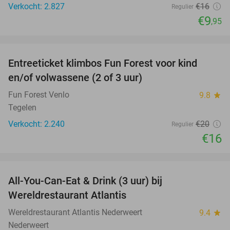
Verkocht: 2.827
€16
Regulier
€9
,95
favorite_border
Entreeticket klimbos Fun Forest voor kind
20%
en/of volwassene (2 of 3 uur)
Fun Forest Venlo
9.8
star
Tegelen
Verkocht: 2.240
€20
Regulier
€16
favorite_border
All-You-Can-Eat & Drink (3 uur) bij
19%
Wereldrestaurant Atlantis
Wereldrestaurant Atlantis Nederweert
9.4
star
Nederweert