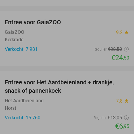
favorite_border
Entree voor GaiaZOO
14%
GaiaZOO
9.2
star
Kerkrade
Verkocht: 7.981
€28
,50
Regulier
€24
,50
favorite_border
Entree voor Het Aardbeienland + drankje,
47%
snack of pannenkoek
Het Aardbeienland
7.8
star
Horst
Verkocht: 15.760
€13
,05
Regulier
€6
,95