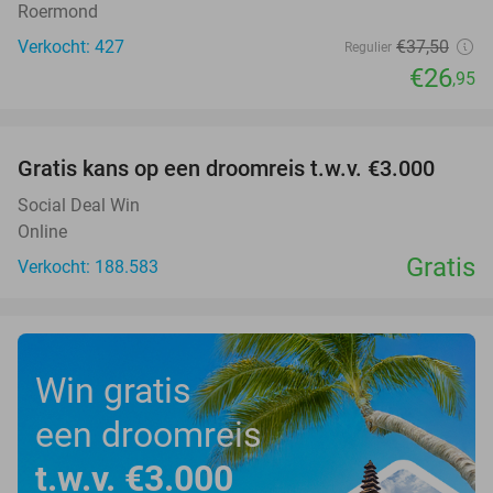
Roermond
Verkocht: 427
€37
,50
Regulier
€26
,95
favorite_border
Gratis kans op een droomreis t.w.v. €3.000
Social Deal Win
Online
Gratis
Verkocht: 188.583
Win gratis
een droomreis
t.w.v. €3.000