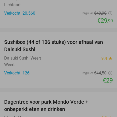
Lichtaart
Verkocht: 20.560
€49
,90
Regulier
€29
,90
favorite_border
Sushibox (44 of 106 stuks) voor afhaal van
35%
Daisuki Sushi
Daisuki Sushi Weert
9.4
star
Weert
Verkocht: 126
€44
,50
Regulier
€29
favorite_border
Dagentree voor park Mondo Verde +
25%
onbeperkt eten en drinken