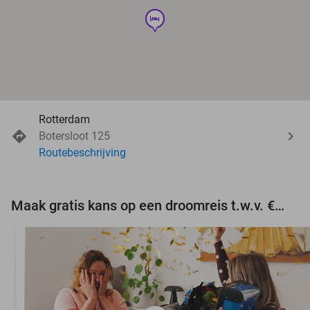
hotel
Rotterdam
Botersloot 125
Routebeschrijving
Maak gratis kans op een droomreis t.w.v. €3.000!