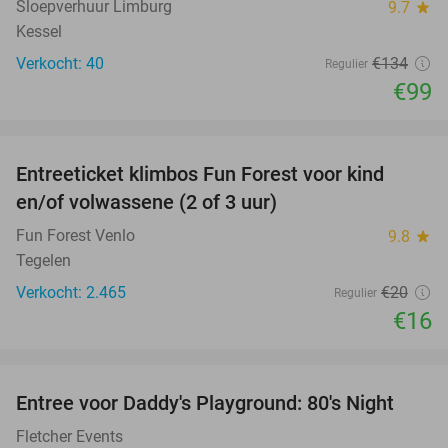
Sloepverhuur Limburg
9.7
star
Kessel
Verkocht: 40
€134
Regulier
€99
favorite_border
Entreeticket klimbos Fun Forest voor kind
20%
en/of volwassene (2 of 3 uur)
Fun Forest Venlo
9.8
star
Tegelen
Verkocht: 2.465
€20
Regulier
€16
favorite_border
Entree voor Daddy's Playground: 80's Night
45%
NEW
TODAY
Fletcher Events