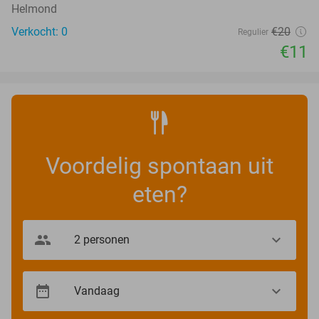
Helmond
Verkocht: 0
€20
Regulier
€11
Voordelig spontaan uit
eten?