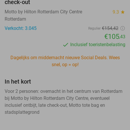
check-out
Motto by Hilton Rotterdam City Centre
9.3
star
Rotterdam
Verkocht: 3.045
€154,42
Regulier
€105
,43
Inclusief toeristenbelasting
Dagelijks om middernacht nieuwe Social Deals. Wees
snel, op = op!
In het kort
Voor 2 personen: overnacht in het centrum van Rotterdam
bij Motto by Hilton Rotterdam City Centre, eventueel
inclusief ontbijt, late check-out, Motto tote bag en
stadsplattegrond