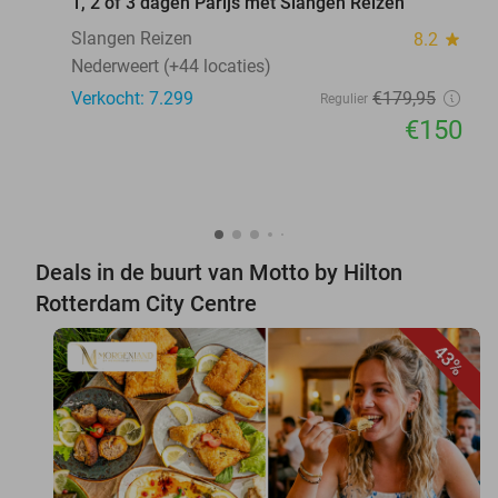
1, 2 óf 3 dagen Parijs met Slangen Reizen
Slangen Reizen
8.2
star
Nederweert (+44 locaties)
Verkocht: 7.299
€179
,95
Regulier
€150
Deals in de buurt van Motto by Hilton
Rotterdam City Centre
43%