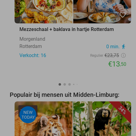
favorite_border
Mezzeschaal + baklava in hartje Rotterdam
Morgenland
Rotterdam
0 min.
directions_walk
Verkocht: 16
€23
,75
Regulier
€13
,50
Populair bij mensen uit Midden-Limburg:
34%
NEW
TODAY