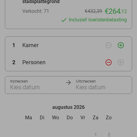
stadsplattegrond
€264
Verkocht: 71
€432,39
,12
Inclusief toeristenbelasting
remove_circle_outline
add_circle_outline
1
Kamer
remove_circle_outline
add_circle_outline
2
Personen
Inchecken
Uitchecken
Kies datum
Kies datum
augustus 2026
Ma
Di
Wo
Do
Vr
Za
Zo
1
2