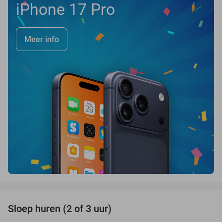
iPhone 17 Pro
Meer info
favorite_border
Sloep huren (2 of 3 uur)
26%