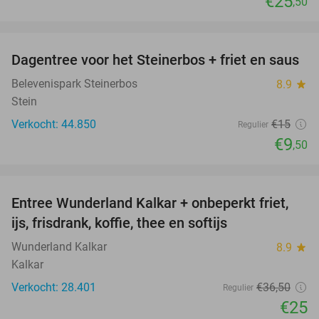
€25
,50
favorite_border
Dagentree voor het Steinerbos + friet en saus
37%
Belevenispark Steinerbos
8.9
star
Stein
Verkocht: 44.850
€15
Regulier
€9
,50
favorite_border
Entree Wunderland Kalkar + onbeperkt friet,
32%
ijs, frisdrank, koffie, thee en softijs
Wunderland Kalkar
8.9
star
Kalkar
Verkocht: 28.401
€36
,50
Regulier
€25