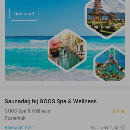
Doe mee!
favorite_border
Saunadag bij GOOS Spa & Wellness
52%
GOOS Spa & Wellness
8.8
star
Posterholt
Verkocht: 222
€31
,50
Regulier