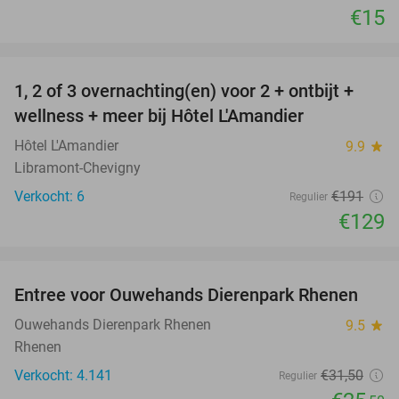
€15
favorite_border
1, 2 of 3 overnachting(en) voor 2 + ontbijt +
32%
NEW
wellness + meer bij Hôtel L'Amandier
TODAY
Hôtel L'Amandier
9.9
star
Libramont-Chevigny
Verkocht: 6
€191
Regulier
€129
favorite_border
Entree voor Ouwehands Dierenpark Rhenen
19%
Ouwehands Dierenpark Rhenen
9.5
star
Rhenen
Verkocht: 4.141
€31
,50
Regulier