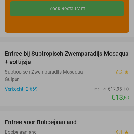
Zoek Restaurant
favorite_border
Entree bij Subtropisch Zwemparadijs Mosaqua
25%
+ softijsje
Subtropisch Zwemparadijs Mosaqua
8.2
star
Gulpen
Verkocht: 2.669
€17
,95
Regulier
€13
,50
favorite_border
Entree voor Bobbejaanland
40%
Bobbejaanland
9.1
star