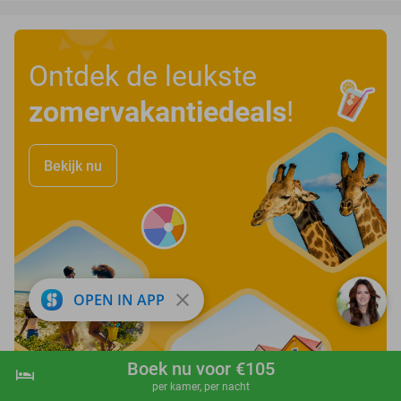
Ontdek de leukste
zomervakantiedeals
!
Bekijk nu
close
OPEN IN APP
Boek nu voor €105
hotel
shopping_cart
Boek nu
navigate_next
per kamer, per nacht