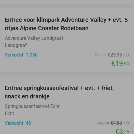
favorite_border
Entree voor klimpark Adventure Valley + evt. 5
17%
ritjes Alpine Coaster Rodelbaan
Adventure Valley Landgraaf
Landgraaf
Verkocht: 1.060
€23
,95
Regulier
€19
,95
favorite_border
Entree springkussenfestival + evt. + friet,
50%
snack en drankje
Springkussenfestival Echt
Echt
Verkocht: 46
€7
,50
Regulier
€3
,75