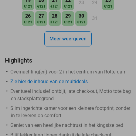
19
20
21
22
25
23
24
€121
€121
€121
€121
€121
26
27
28
29
30
31
€121
€121
€121
€121
€121
Meer weergeven
Highlights
Overnachting(en) voor 2 in het centrum van Rotterdam
Zie hier de inhoud van de multideals
Eventueel inclusief ontbijt, late check-out, Motto tote bag
en stadsplattegrond
Slim ingerichte kamer voor een kleinere footprint, zonder
in te leveren op comfort
Geniet van een heerlijke nachtrust in het kingsize bed
Blijf lekker lang liggen dankzij de late check-out