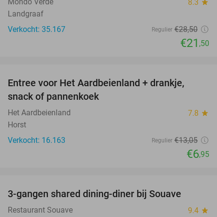
Mondo Verde
8.3
star
Landgraaf
Verkocht: 35.167
€28
,50
Regulier
€21
,50
favorite_border
Entree voor Het Aardbeienland + drankje,
47%
snack of pannenkoek
Het Aardbeienland
7.8
star
Horst
Verkocht: 16.163
€13
,05
Regulier
€6
,95
favorite_border
3-gangen shared dining-diner bij Souave
28%
Restaurant Souave
9.4
star