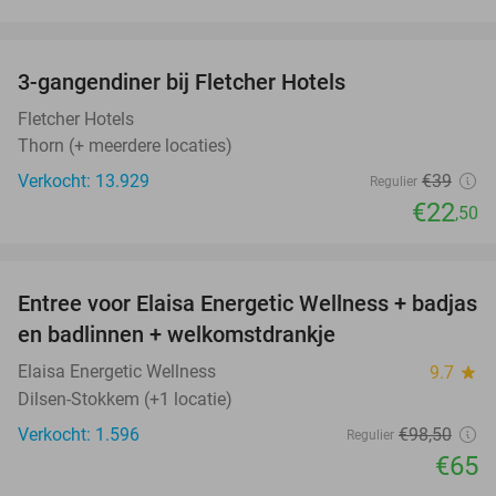
favorite_border
3-gangendiner bij Fletcher Hotels
42%
Fletcher Hotels
Thorn (+ meerdere locaties)
Verkocht: 13.929
€39
Regulier
€22
,50
favorite_border
Entree voor Elaisa Energetic Wellness + badjas
34%
en badlinnen + welkomstdrankje
Elaisa Energetic Wellness
9.7
star
Dilsen-Stokkem (+1 locatie)
Verkocht: 1.596
€98
,50
Regulier
€65