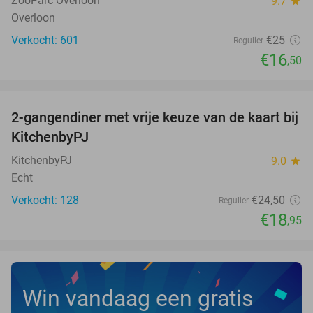
ZooParc Overloon
9.7
star
Overloon
Verkocht: 601
€25
Regulier
€16
,50
favorite_border
2-gangendiner met vrije keuze van de kaart bij
23%
KitchenbyPJ
KitchenbyPJ
9.0
star
Echt
Verkocht: 128
€24
,50
Regulier
€18
,95
Win vandaag een gratis