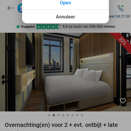
Open
7 dagen per week beschikbaar
10+ miljoen leden
Annuleer
Bereikbaar tot 21:00
9,4
op basis van
206.330 reviews
Ontdek 15.000+ deals
32%
7 dagen per week beschikbaar
10+ miljoen leden
favorite_border
Overnachting(en) voor 2 + evt. ontbijt + late