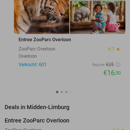
favorite_border
Entree ZooParc Overloon
ZooParc Overloon
9.7
star
Overloon
Verkocht: 601
€25
Regulier
€16
,50
favorite_border
Deals in Midden-Limburg
Entree ZooParc Overloon
34%
NEW
TODAY