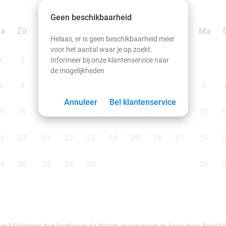
september 2026
Geen beschikbaarheid
Za
Zo
Ma
Di
Wo
Do
Vr
Za
Zo
Ma
Helaas, er is geen beschikbaarheid meer
voor het aantal waar je op zoekt.
1
2
1
2
3
4
5
6
Informeer bij onze klantenservice naar
de mogelijkheden
8
9
7
8
9
10
11
12
13
5
Annuleer
Bel klantenservice
5
16
14
15
16
17
18
19
20
12
1
2
23
21
22
23
24
25
26
27
19
2
9
30
28
29
30
26
2