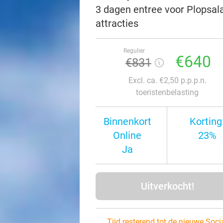
3 dagen entree voor Plopsal
attracties
Regulier
€640
€831
Excl. ca. €2,50 p.p.p.n.
toeristenbelasting
Binnenkort
Korting
Online
23%
Ja
Uitverkocht!
Tijd resterend tot de nieuwe Soci