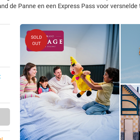
and de Panne en een Express Pass voor versnelde
SOLD
OUT
:
al