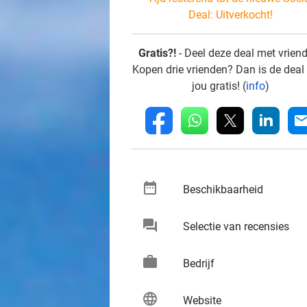
Deal:
Uitverkocht!
Gratis?!
- Deel deze deal met vrien
Kopen drie vrienden? Dan is de deal
jou gratis! (
info
)
whatsapp
linkedin
fb
mai
date_range
keybo
Beschikbaarheid
chat
keybo
Selectie van recensies
work
keybo
Bedrijf
language
keybo
Website