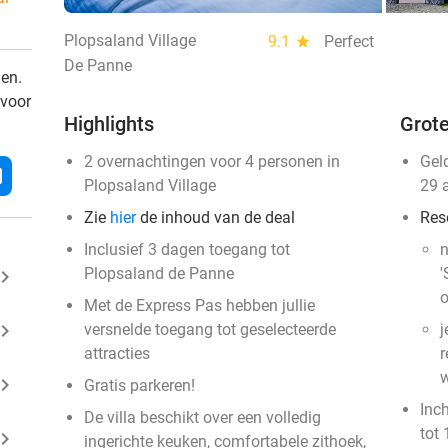
Plopsaland Village
9.1
star
Perfect
De Panne
den.
 voor
Highlights
Grote
2 overnachtingen voor 4 personen in
Gel
l
Plopsaland Village
29 
Zie
hier
de inhoud van de deal
Res
Inclusief 3 dagen toegang tot
n
Plopsaland de Panne
'
ard_arrow_right
o
Met de Express Pas hebben jullie
ard_arrow_right
versnelde toegang tot geselecteerde
j
attracties
r
w
ard_arrow_right
Gratis parkeren!
Inc
De villa beschikt over een volledig
tot 
ard_arrow_right
ingerichte keuken, comfortabele zithoek,