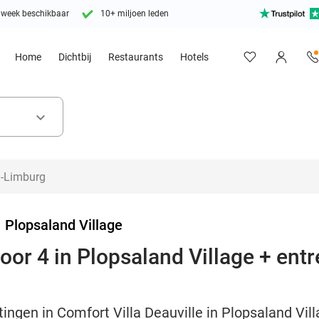
 week beschikbaar
10+ miljoen leden
Home
Dichtbij
Restaurants
Hotels
keyboard_arrow_down
>
Plopsaland Village
oor 4 in Plopsaland Village + ent
ngen in Comfort Villa Deauville in Plopsaland Villa