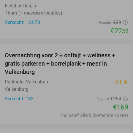
Fletcher Hotels
Thorn (+ meerdere locaties)
Verkocht: 13.673
€39
Regulier
€22
,50
favorite_border
Overnachting voor 2 + ontbijt + wellness +
33%
gratis parkeren + borrelplank + meer in
Valkenburg
Parkhotel Valkenburg
9.1
star
Valkenburg
Verkocht: 133
€254
Regulier
€169
Inclusief alle bijkomende kosten
favorite_border