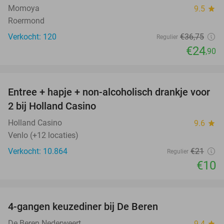
Momoya
9.5
star
Roermond
Verkocht: 120
€36
,75
Regulier
€24
,90
favorite_border
Entree + hapje + non-alcoholisch drankje voor
52%
2 bij Holland Casino
Holland Casino
9.6
star
Venlo (+12 locaties)
Verkocht: 10.864
€21
Regulier
€10
favorite_border
4-gangen keuzediner bij De Beren
43%
De Beren Nederweert
9.4
star