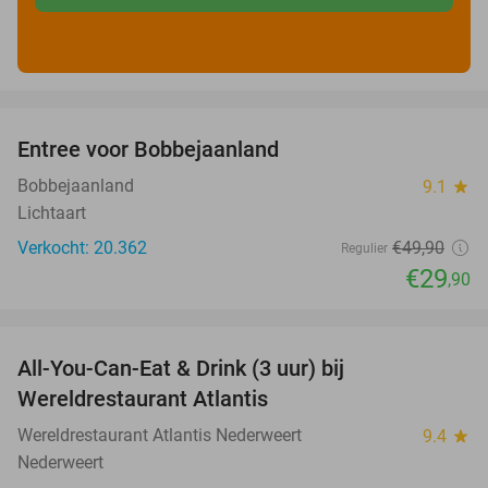
favorite_border
Entree voor Bobbejaanland
40%
Bobbejaanland
9.1
star
Lichtaart
Verkocht: 20.362
€49
,90
Regulier
€29
,90
favorite_border
All-You-Can-Eat & Drink (3 uur) bij
19%
Wereldrestaurant Atlantis
Wereldrestaurant Atlantis Nederweert
9.4
star
Nederweert