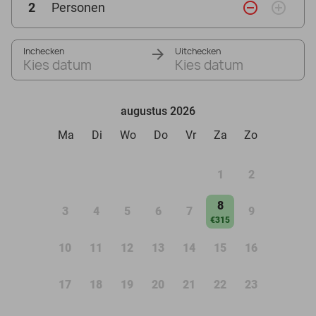
remove_circle_outline
add_circle_outline
2
Personen
Inchecken
Uitchecken
Kies datum
Kies datum
augustus 2026
Ma
Di
Wo
Do
Vr
Za
Zo
1
2
8
3
4
5
6
7
9
€315
10
11
12
13
14
15
16
17
18
19
20
21
22
23