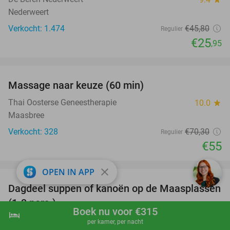
Nederweert
Verkocht: 1.474
€45
,80
Regulier
€25
,95
favorite_border
Massage naar keuze (60 min)
22%
Thai Oosterse Geneestherapie
10.0
star
Maasbree
Verkocht: 328
€70
,30
Regulier
€55
favorite_border
close
OPEN IN APP
Dagdeel suppen of kanoën op de Maasplassen
43%
(1-3 pers.)
Boek nu voor €315
hotel
shopping_cart
Boek nu
navigate_next
BudgetBoats Limburg
9.8
star
per kamer, per nacht