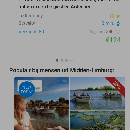
mitten in den belgischen Ardennen
Le Roannay
10
star
Stavelot
0 min.
directions_walk
Verkocht: 89
€240
Regulier
€124
Populair bij mensen uit Midden-Limburg:
26%
NEW
TODAY