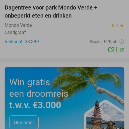
Dagentree voor park Mondo Verde +
25%
onbeperkt eten en drinken
Mondo Verde
8.3
star
Landgraaf
Verkocht: 33.399
€28
,50
Regulier
€21
,50
Win gratis
een droomreis
t.w.v. €3.000
Doe mee!