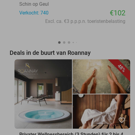
Schin op Geul
€102
Verkocht: 740
Excl. ca. €3 p.p.p.n. toeristenbelasting
Deals in de buurt van Roannay
48%
favorite_border
Privater Wellnessbereich (3 Stunden) für 2 bis 4