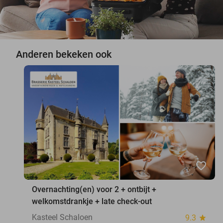
Anderen bekeken ook
favorite_border
Overnachting(en) voor 2 + ontbijt +
welkomstdrankje + late check-out
Kasteel Schaloen
9.3
star