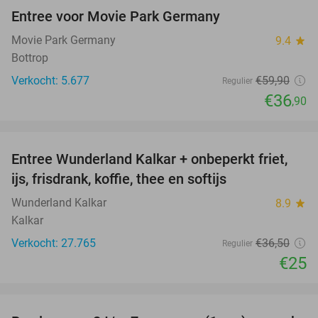
Entree voor Movie Park Germany
38%
Movie Park Germany
9.4
star
Bottrop
Verkocht: 5.677
€59
,90
Regulier
€36
,90
favorite_border
Entree Wunderland Kalkar + onbeperkt friet,
32%
ijs, frisdrank, koffie, thee en softijs
Wunderland Kalkar
8.9
star
Kalkar
Verkocht: 27.765
€36
,50
Regulier
€25
favorite_border