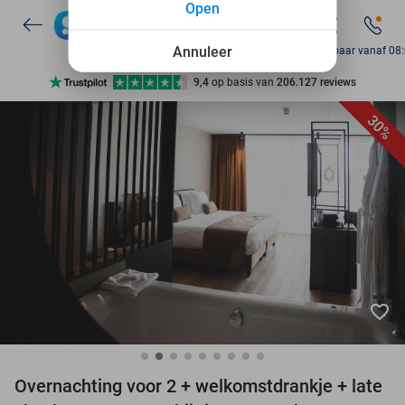
Open
7 dagen per week beschikbaar
10+ miljoen leden
Annuleer
Bereikbaar vanaf 08
9,4
op basis van
206.127 reviews
Ontdek 15.000+ deals
30%
7 dagen per week beschikbaar
10+ miljoen leden
favorite_border
Overnachting voor 2 + welkomstdrankje + late