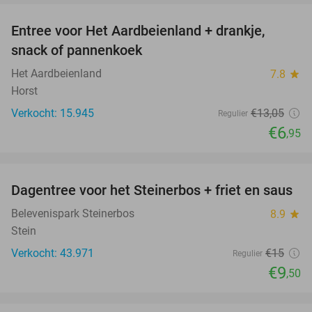
Entree voor Het Aardbeienland + drankje,
47%
snack of pannenkoek
Het Aardbeienland
7.8
star
Horst
Verkocht: 15.945
€13
,05
Regulier
€6
,95
favorite_border
Dagentree voor het Steinerbos + friet en saus
37%
Belevenispark Steinerbos
8.9
star
Stein
Verkocht: 43.971
€15
Regulier
€9
,50
favorite_border