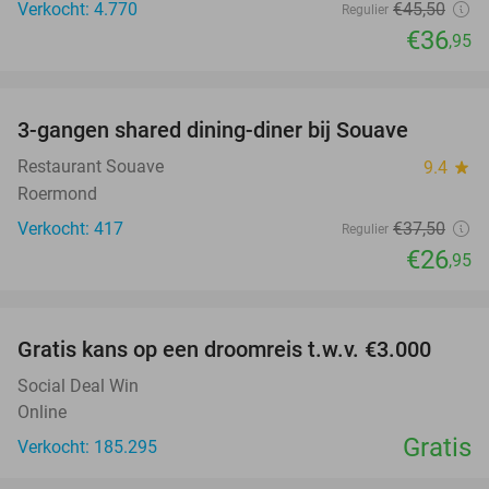
Verkocht: 4.770
€45
,50
Regulier
€36
,95
favorite_border
3-gangen shared dining-diner bij Souave
28%
Restaurant Souave
9.4
star
Roermond
Verkocht: 417
€37
,50
Regulier
€26
,95
favorite_border
Gratis kans op een droomreis t.w.v. €3.000
Social Deal Win
Online
Gratis
Verkocht: 185.295
favorite_border