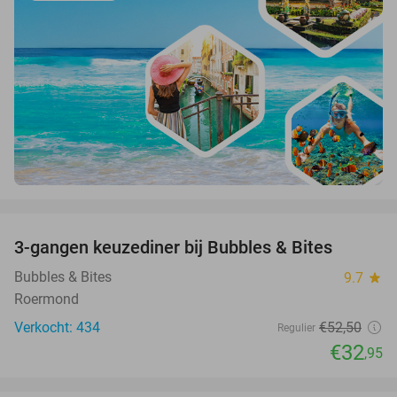
favorite_border
3-gangen keuzediner bij Bubbles & Bites
37%
Bubbles & Bites
9.7
star
Roermond
Verkocht: 434
€52
,50
Regulier
€32
,95
favorite_border