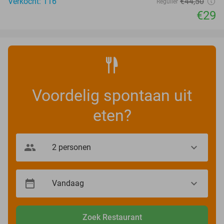
Verkocht: 116
€44
,50
Regulier
€29
Voordelig spontaan uit
eten?
Zoek Restaurant