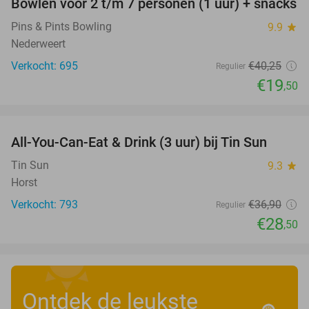
Bowlen voor 2 t/m 7 personen (1 uur) + snacks
52%
Pins & Pints Bowling
9.9
star
Nederweert
Verkocht: 695
€40
,25
Regulier
€19
,50
favorite_border
All-You-Can-Eat & Drink (3 uur) bij Tin Sun
23%
Tin Sun
9.3
star
Horst
Verkocht: 793
€36
,90
Regulier
€28
,50
Ontdek de leukste