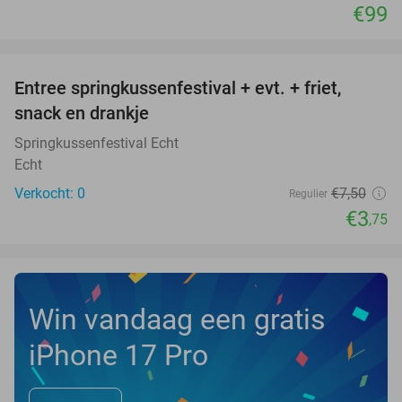
€99
favorite_border
Entree springkussenfestival + evt. + friet,
50%
NEW
snack en drankje
TODAY
Springkussenfestival Echt
Echt
Verkocht: 0
€7
,50
Regulier
€3
,75
Win vandaag een gratis
iPhone 17 Pro