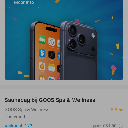
Meer info
favorite_border
Saunadag bij GOOS Spa & Wellness
52%
GOOS Spa & Wellness
8.8
star
Posterholt
Verkocht: 172
€31
,50
Regulier