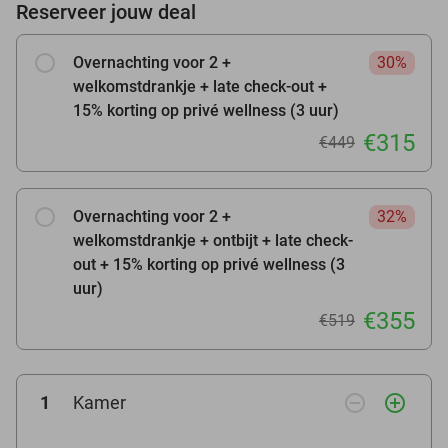
Reserveer jouw deal
Overnachting voor 2 +
30%
welkomstdrankje + late check-out +
15% korting op privé wellness (3 uur)
€315
€449
Overnachting voor 2 +
32%
welkomstdrankje + ontbijt + late check-
out + 15% korting op privé wellness (3
uur)
€355
€519
remove_circle_outline
add_circle_outline
1
Kamer