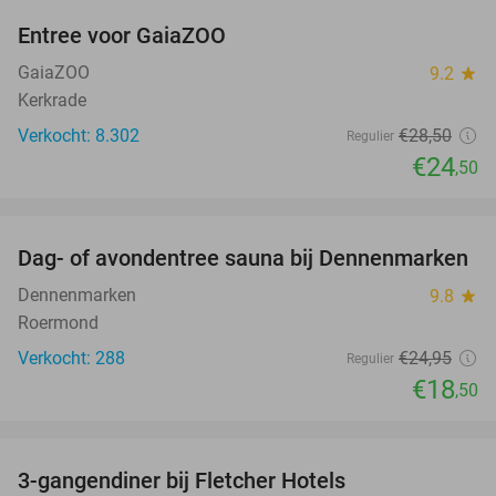
Entree voor GaiaZOO
14%
GaiaZOO
9.2
star
Kerkrade
Verkocht: 8.302
€28
,50
Regulier
€24
,50
favorite_border
Dag- of avondentree sauna bij Dennenmarken
26%
Dennenmarken
9.8
star
Roermond
Verkocht: 288
€24
,95
Regulier
€18
,50
favorite_border
3-gangendiner bij Fletcher Hotels
42%