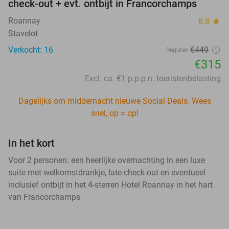
check-out + evt. ontbijt in Francorchamps
Roannay
8.8
star
Stavelot
Verkocht: 16
€449
Regulier
€315
Excl. ca. €1 p.p.p.n. toeristenbelasting
Dagelijks om middernacht nieuwe Social Deals. Wees
snel, op = op!
In het kort
Voor 2 personen: een heerlijke overnachting in een luxe
suite met welkomstdrankje, late check-out en eventueel
inclusief ontbijt in het 4-sterren Hotel Roannay in het hart
van Francorchamps