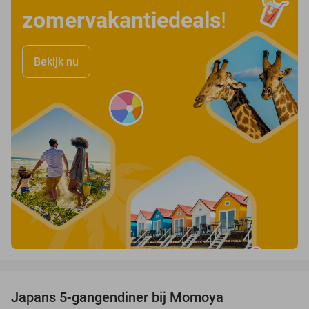
zomervakantiedeals
!
Bekijk nu
favorite_border
Japans 5-gangendiner bij Momoya
32%