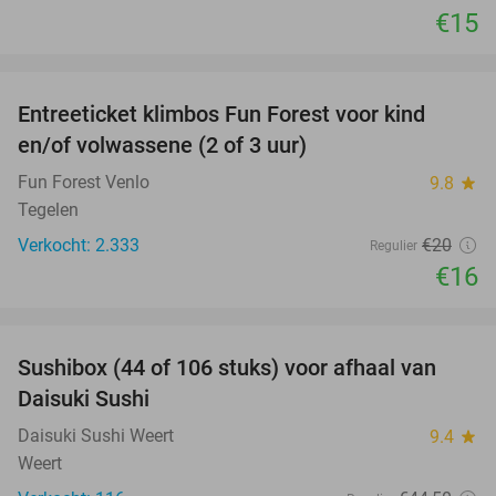
€15
favorite_border
Entreeticket klimbos Fun Forest voor kind
20%
en/of volwassene (2 of 3 uur)
Fun Forest Venlo
9.8
star
Tegelen
Verkocht: 2.333
€20
Regulier
€16
favorite_border
Sushibox (44 of 106 stuks) voor afhaal van
35%
Daisuki Sushi
Daisuki Sushi Weert
9.4
star
Weert