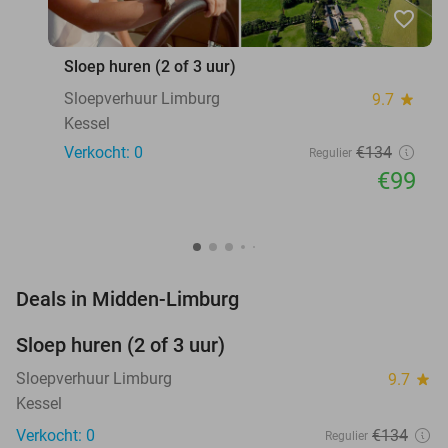
favorite_border
Sloep huren (2 of 3 uur)
Sloepverhuur Limburg
9.7
star
Kessel
Verkocht: 0
€134
Regulier
€99
favorite_border
Deals in Midden-Limburg
Sloep huren (2 of 3 uur)
26%
NEW
TODAY
Sloepverhuur Limburg
9.7
star
Kessel
Verkocht: 0
€134
Regulier