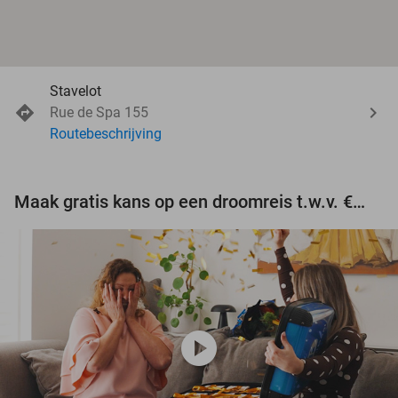
Stavelot
Rue de Spa 155
Routebeschrijving
Maak gratis kans op een droomreis t.w.v. €3.000!
play_circle