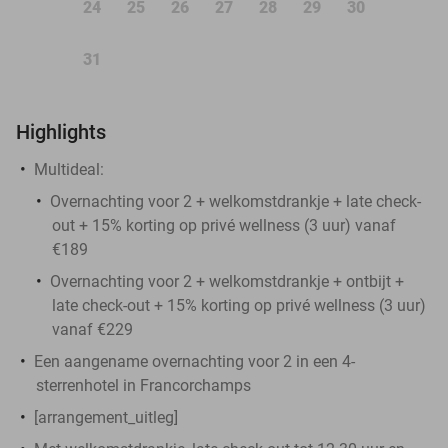
24
25
26
27
28
29
30
31
Highlights
Multideal:
Overnachting voor 2 + welkomstdrankje + late check-
out + 15% korting op privé wellness (3 uur) vanaf
€189
Overnachting voor 2 + welkomstdrankje + ontbijt +
late check-out + 15% korting op privé wellness (3 uur)
vanaf €229
Een aangename overnachting voor 2 in een 4-
sterrenhotel in Francorchamps
[arrangement_uitleg]