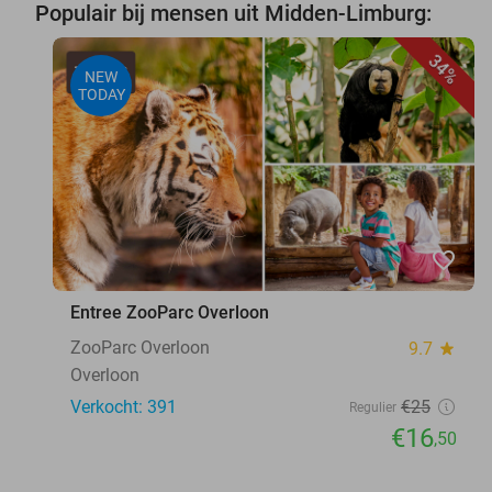
Populair bij mensen uit Midden-Limburg:
34%
NEW
TODAY
favorite_border
Entree ZooParc Overloon
ZooParc Overloon
9.7
star
Overloon
Verkocht: 391
€25
Regulier
€16
,50