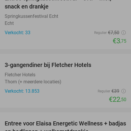
50%
snack en drankje
Springkussenfestival Echt
Echt
Verkocht: 33
€7
,50
Regulier
€3
,75
favorite_border
3-gangendiner bij Fletcher Hotels
42%
Fletcher Hotels
Thorn (+ meerdere locaties)
Verkocht: 13.853
€39
Regulier
€22
,50
favorite_border
Entree voor Elaisa Energetic Wellness + badjas
34%