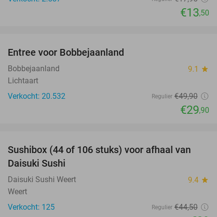
€13
,50
favorite_border
Entree voor Bobbejaanland
40%
Bobbejaanland
9.1
star
Lichtaart
Verkocht: 20.532
€49
,90
Regulier
€29
,90
favorite_border
Sushibox (44 of 106 stuks) voor afhaal van
35%
Daisuki Sushi
Daisuki Sushi Weert
9.4
star
Weert
Verkocht: 125
€44
,50
Regulier