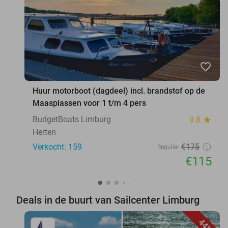
favorite_border
Huur motorboot (dagdeel) incl. brandstof op de
Maasplassen voor 1 t/m 4 pers
BudgetBoats Limburg
9.8
star
Herten
Verkocht: 159
€175
Regulier
€115
Deals in de buurt van Sailcenter Limburg
44%