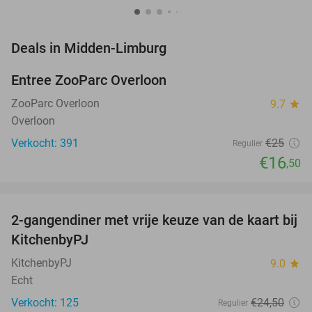
favorite_border
Deals in Midden-Limburg
Entree ZooParc Overloon
34%
NEW
TODAY
ZooParc Overloon
9.7
star
Overloon
Verkocht: 391
€25
Regulier
€16
,50
favorite_border
2-gangendiner met vrije keuze van de kaart bij
23%
KitchenbyPJ
KitchenbyPJ
9.0
star
Echt
Verkocht: 125
€24
,50
Regulier