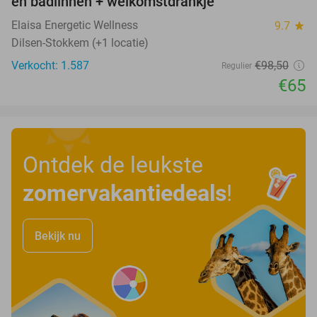
en badlinnen + welkomstdrankje
Elaisa Energetic Wellness
9.7
star
Dilsen-Stokkem (+1 locatie)
Verkocht: 1.587
€98
,50
Regulier
€65
Ontdek de leukste
zomervakantiedeals
!
Bekijk nu