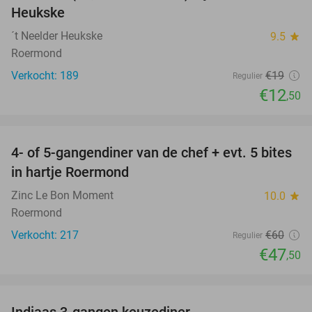
Heukske
´t Neelder Heukske
9.5
star
Roermond
Verkocht: 189
€19
Regulier
€12
,50
favorite_border
4- of 5-gangendiner van de chef + evt. 5 bites
21%
in hartje Roermond
Zinc Le Bon Moment
10.0
star
Roermond
Verkocht: 217
€60
Regulier
€47
,50
favorite_border
Indiaas 3-gangen keuzediner