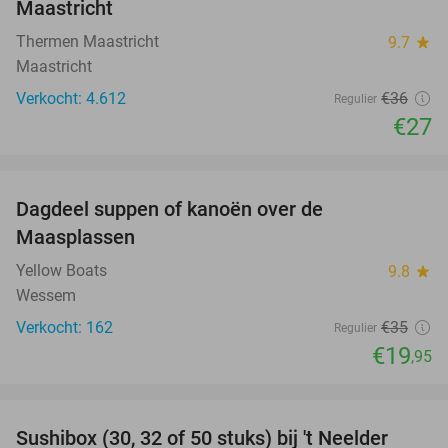
Maastricht
Thermen Maastricht
9.7
star
Maastricht
Verkocht: 4.612
€36
Regulier
€27
favorite_border
Dagdeel suppen of kanoën over de
43%
Maasplassen
Yellow Boats
9.8
star
Wessem
Verkocht: 162
€35
Regulier
€19
,95
favorite_border
Sushibox (30, 32 of 50 stuks) bij 't Neelder
34%