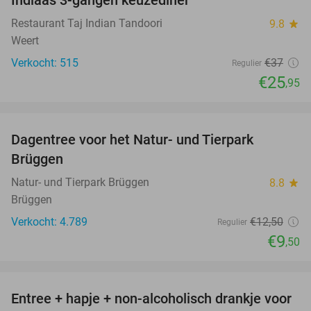
30%
Restaurant Taj Indian Tandoori
9.8
star
Weert
Verkocht: 515
€37
Regulier
€25
,95
favorite_border
Dagentree voor het Natur- und Tierpark
24%
Brüggen
Natur- und Tierpark Brüggen
8.8
star
Brüggen
Verkocht: 4.789
€12
,50
Regulier
€9
,50
favorite_border
Entree + hapje + non-alcoholisch drankje voor
52%