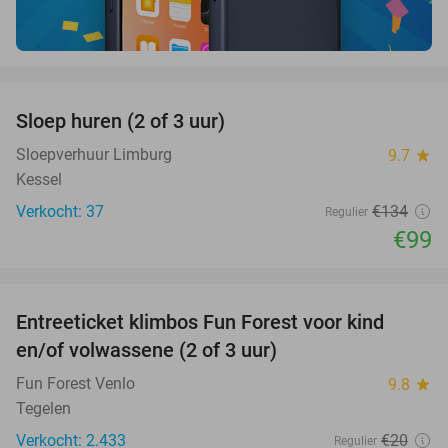
favorite_border
Sloep huren (2 of 3 uur)
26%
Sloepverhuur Limburg
9.7
star
Kessel
Verkocht: 37
€134
Regulier
€99
favorite_border
Entreeticket klimbos Fun Forest voor kind
20%
en/of volwassene (2 of 3 uur)
Fun Forest Venlo
9.8
star
Tegelen
Verkocht: 2.433
€20
Regulier