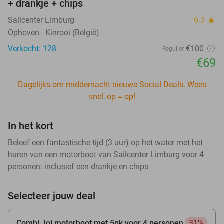
+ drankje + chips
Sailcenter Limburg
9.2
star
Ophoven - Kinrooi (België)
Verkocht: 128
€100
Regulier
€69
Dagelijks om middernacht nieuwe Social Deals. Wees
snel, op = op!
In het kort
Beleef een fantastische tijd (3 uur) op het water met het
huren van een motorboot van Sailcenter Limburg voor 4
personen: inclusief een drankje en chips
Selecteer jouw deal
Combi Jol motorboot met 5pk voor 4 personen
31%