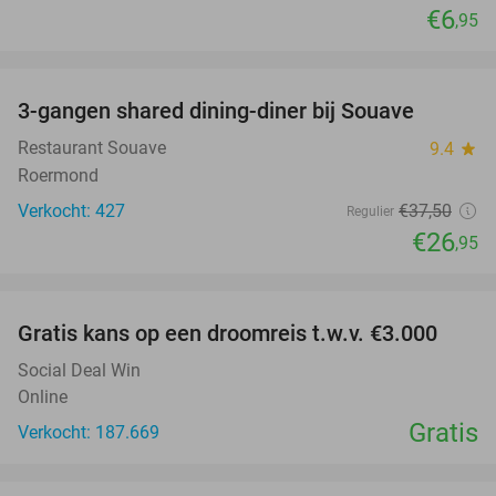
€6
,95
favorite_border
3-gangen shared dining-diner bij Souave
28%
Restaurant Souave
9.4
star
Roermond
Verkocht: 427
€37
,50
Regulier
€26
,95
favorite_border
Gratis kans op een droomreis t.w.v. €3.000
Social Deal Win
Online
Gratis
Verkocht: 187.669