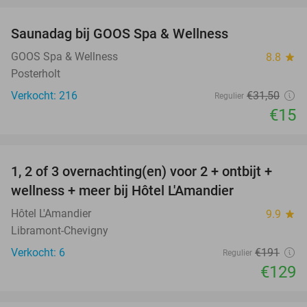
Saunadag bij GOOS Spa & Wellness
52%
GOOS Spa & Wellness
8.8
star
Posterholt
Verkocht: 216
€31
,50
Regulier
€15
favorite_border
1, 2 of 3 overnachting(en) voor 2 + ontbijt +
32%
NEW
wellness + meer bij Hôtel L'Amandier
TODAY
Hôtel L'Amandier
9.9
star
Libramont-Chevigny
Verkocht: 6
€191
Regulier
€129
favorite_border