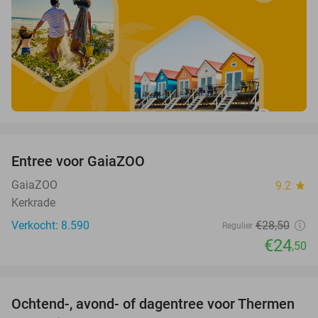
favorite_border
Entree voor GaiaZOO
14%
GaiaZOO
9.2
star
Kerkrade
Verkocht: 8.590
€28
,50
Regulier
€24
,50
favorite_border
Ochtend-, avond- of dagentree voor Thermen
25%