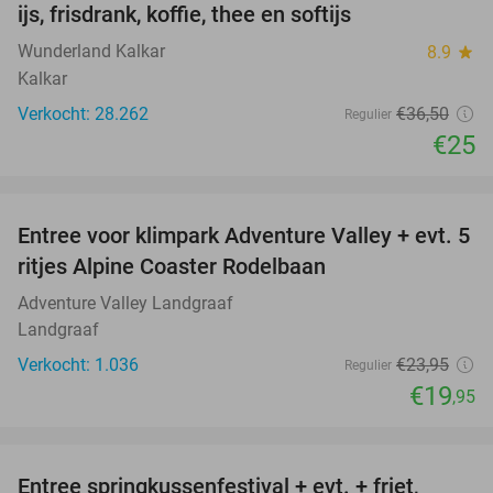
ijs, frisdrank, koffie, thee en softijs
Wunderland Kalkar
8.9
star
Kalkar
Verkocht: 28.262
€36
,50
Regulier
€25
favorite_border
Entree voor klimpark Adventure Valley + evt. 5
17%
ritjes Alpine Coaster Rodelbaan
Adventure Valley Landgraaf
Landgraaf
Verkocht: 1.036
€23
,95
Regulier
€19
,95
favorite_border
Entree springkussenfestival + evt. + friet,