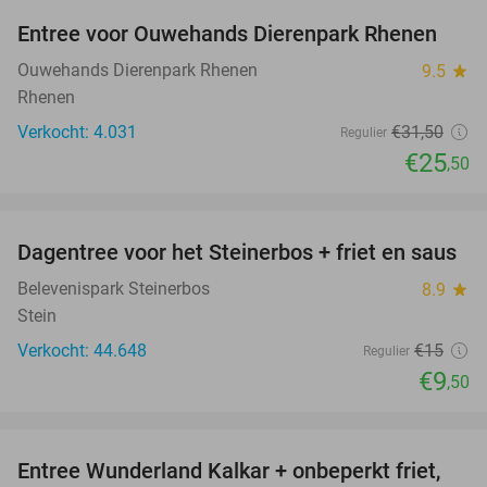
Entree voor Ouwehands Dierenpark Rhenen
19%
Ouwehands Dierenpark Rhenen
9.5
star
Rhenen
Verkocht: 4.031
€31
,50
Regulier
€25
,50
favorite_border
Dagentree voor het Steinerbos + friet en saus
37%
Belevenispark Steinerbos
8.9
star
Stein
Verkocht: 44.648
€15
Regulier
€9
,50
favorite_border
Entree Wunderland Kalkar + onbeperkt friet,
32%