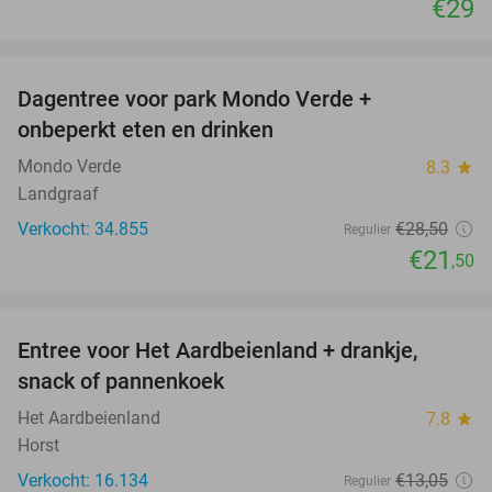
€29
favorite_border
Dagentree voor park Mondo Verde +
25%
onbeperkt eten en drinken
Mondo Verde
8.3
star
Landgraaf
Verkocht: 34.855
€28
,50
Regulier
€21
,50
favorite_border
Entree voor Het Aardbeienland + drankje,
47%
snack of pannenkoek
Het Aardbeienland
7.8
star
Horst
Verkocht: 16.134
€13
,05
Regulier