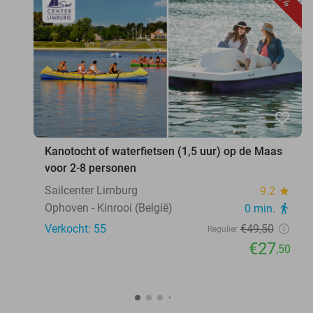
favorite_border
Kanotocht of waterfietsen (1,5 uur) op de Maas
voor 2-8 personen
Sailcenter Limburg
9.2
star
Ophoven - Kinrooi (België)
0 min.
directions_walk
Verkocht: 55
€49
,50
Regulier
€27
,50