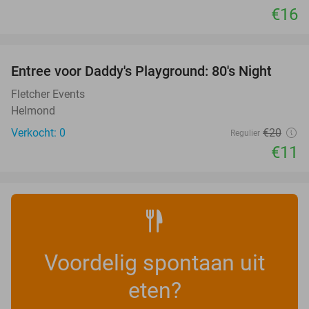
€16
favorite_border
Entree voor Daddy's Playground: 80's Night
45%
NEW
TODAY
Fletcher Events
Helmond
Verkocht: 0
€20
Regulier
€11
Voordelig spontaan uit
eten?