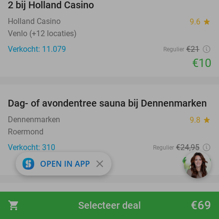
2 bij Holland Casino
Holland Casino
9.6
star
Venlo (+12 locaties)
Verkocht: 11.079
€21
Regulier
€10
favorite_border
Dag- of avondentree sauna bij Dennenmarken
26%
Dennenmarken
9.8
star
Roermond
Verkocht: 310
€24
,95
Regulier
€18
,50
close
OPEN IN APP
favorite_border
Dagentree voor WILDLANDS Adventure Zoo
24%
€69
shopping_cart
Selecteer deal
Emmen