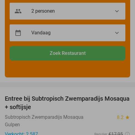
Zoek Restaurant
favorite_border
Entree bij Subtropisch Zwemparadijs Mosaqua
25%
+ softijsje
Subtropisch Zwemparadijs Mosaqua
8.2
star
Gulpen
Verkocht: 2.587
€17
,95
Regulier