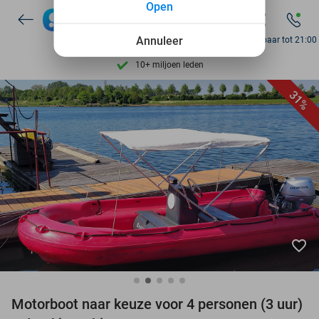
Open
7 dagen per week beschikbaar
Annuleer
Bereikbaar tot 21:00
10+ miljoen leden
9,4
op basis van
206.274 reviews
31%
Ontdek 15.000+ deals
7 dagen per week beschikbaar
10+ miljoen leden
favorite_border
Motorboot naar keuze voor 4 personen (3 uur)