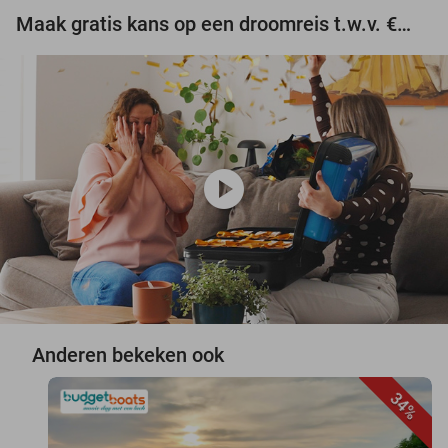
Maak gratis kans op een droomreis t.w.v. €3.000!
play_circle
Anderen bekeken ook
34%