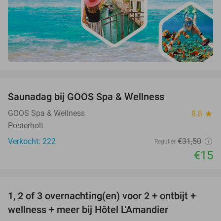
favorite_border
Saunadag bij GOOS Spa & Wellness
52%
GOOS Spa & Wellness
8.8
star
Posterholt
Verkocht: 222
€31
,50
Regulier
€15
favorite_border
1, 2 of 3 overnachting(en) voor 2 + ontbijt +
32%
NEW
wellness + meer bij Hôtel L'Amandier
TODAY