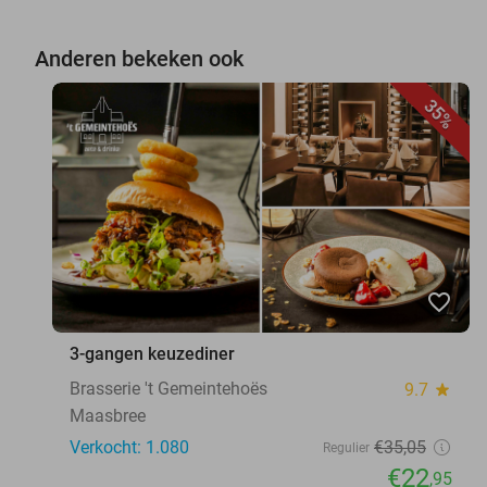
Anderen bekeken ook
35%
favorite_border
3-gangen keuzediner
Brasserie 't Gemeintehoës
9.7
star
Maasbree
Verkocht: 1.080
€35
,05
Regulier
€22
,95