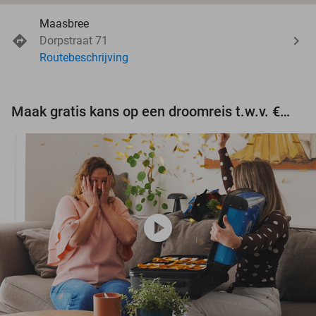
Maasbree
Dorpstraat 71
Routebeschrijving
Maak gratis kans op een droomreis t.w.v. €3.000!
play_circle