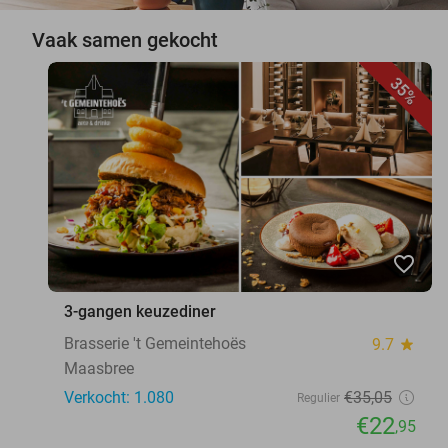
Vaak samen gekocht
35%
favorite_border
3-gangen keuzediner
Brasserie 't Gemeintehoës
9.7
star
Maasbree
Verkocht: 1.080
€35
,05
Regulier
€22
,95