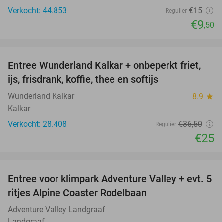
Verkocht: 44.853
€15
Regulier
€9
,50
favorite_border
Entree Wunderland Kalkar + onbeperkt friet,
32%
ijs, frisdrank, koffie, thee en softijs
Wunderland Kalkar
8.9
star
Kalkar
Verkocht: 28.408
€36
,50
Regulier
€25
favorite_border
Entree voor klimpark Adventure Valley + evt. 5
17%
ritjes Alpine Coaster Rodelbaan
Adventure Valley Landgraaf
Landgraaf