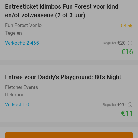
Entreeticket klimbos Fun Forest voor kind
20%
en/of volwassene (2 of 3 uur)
Fun Forest Venlo
9.8
star
Tegelen
Verkocht: 2.465
€20
Regulier
€16
favorite_border
Entree voor Daddy's Playground: 80's Night
45%
NEW
TODAY
Fletcher Events
Helmond
Verkocht: 0
€20
Regulier
€11