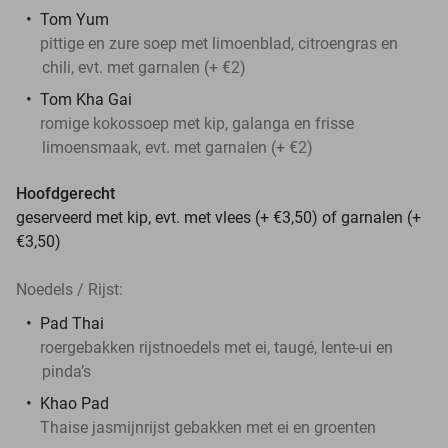
Tom Yum
pittige en zure soep met limoenblad, citroengras en
chili, evt. met garnalen (+ €2)
Tom Kha Gai
romige kokossoep met kip, galanga en frisse
limoensmaak, evt. met garnalen (+ €2)
Hoofdgerecht
geserveerd met kip, evt. met vlees (+ €3,50) of garnalen (+
€3,50)
Noedels / Rijst:
Pad Thai
roergebakken rijstnoedels met ei, taugé, lente-ui en
pinda’s
Khao Pad
Thaise jasmijnrijst gebakken met ei en groenten