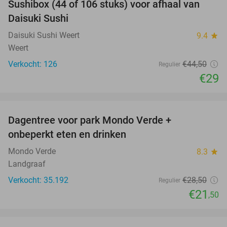
Sushibox (44 of 106 stuks) voor afhaal van
35%
Daisuki Sushi
Daisuki Sushi Weert
9.4
star
Weert
Verkocht: 126
€44
,50
Regulier
€29
favorite_border
Dagentree voor park Mondo Verde +
25%
onbeperkt eten en drinken
Mondo Verde
8.3
star
Landgraaf
Verkocht: 35.192
€28
,50
Regulier
€21
,50
favorite_border