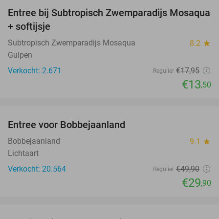
Entree bij Subtropisch Zwemparadijs Mosaqua
25%
+ softijsje
Subtropisch Zwemparadijs Mosaqua
8.2
star
Gulpen
Verkocht: 2.671
€17
,95
Regulier
€13
,50
favorite_border
Entree voor Bobbejaanland
40%
Bobbejaanland
9.1
star
Lichtaart
Verkocht: 20.564
€49
,90
Regulier
€29
,90
favorite_border