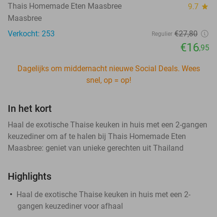
Thais Homemade Eten Maasbree
9.7
star
Maasbree
Verkocht: 253
€27
,80
Regulier
€16
,95
Dagelijks om middernacht nieuwe Social Deals. Wees
snel, op = op!
In het kort
Haal de exotische Thaise keuken in huis met een 2-gangen
keuzediner om af te halen bij Thais Homemade Eten
Maasbree: geniet van unieke gerechten uit Thailand
Highlights
Haal de exotische Thaise keuken in huis met een 2-
gangen keuzediner voor afhaal