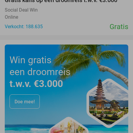
Gratis kans op een droomreis t.w.v. €3.000
Social Deal Win
Online
Gratis
Verkocht: 188.635
Win gratis
een droomreis
t.w.v. €3.000
Doe mee!