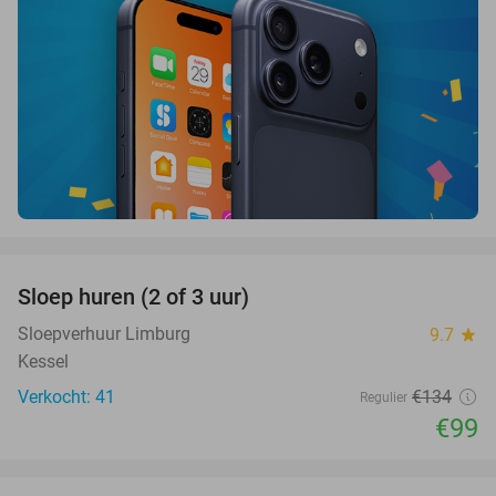
favorite_border
Sloep huren (2 of 3 uur)
26%
Sloepverhuur Limburg
9.7
star
Kessel
Verkocht: 41
€134
Regulier
€99
favorite_border