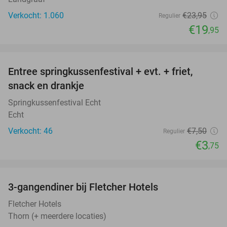
Verkocht: 1.060
€23
,95
Regulier
€19
,95
favorite_border
Entree springkussenfestival + evt. + friet,
50%
snack en drankje
Springkussenfestival Echt
Echt
Verkocht: 46
€7
,50
Regulier
€3
,75
favorite_border
3-gangendiner bij Fletcher Hotels
42%
Fletcher Hotels
Thorn (+ meerdere locaties)