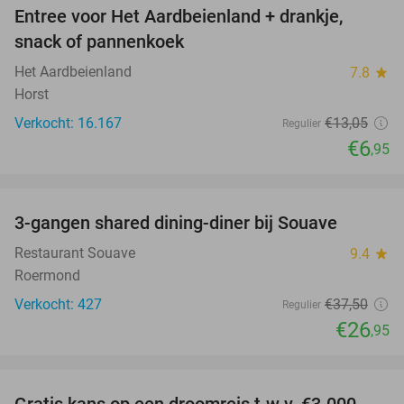
Entree voor Het Aardbeienland + drankje,
47%
snack of pannenkoek
Het Aardbeienland
7.8
star
Horst
Verkocht: 16.167
€13
,05
Regulier
€6
,95
favorite_border
3-gangen shared dining-diner bij Souave
28%
Restaurant Souave
9.4
star
Roermond
Verkocht: 427
€37
,50
Regulier
€26
,95
favorite_border