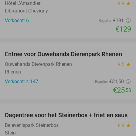
Hôtel L'Amandier
9.9
star
Libramont-Chevigny
Verkocht: 6
€191
Regulier
€129
favorite_border
Entree voor Ouwehands Dierenpark Rhenen
19%
Ouwehands Dierenpark Rhenen
9.5
star
Rhenen
Verkocht: 4.147
€31
,50
Regulier
€25
,50
favorite_border
Dagentree voor het Steinerbos + friet en saus
37%
Belevenispark Steinerbos
8.9
star
Stein