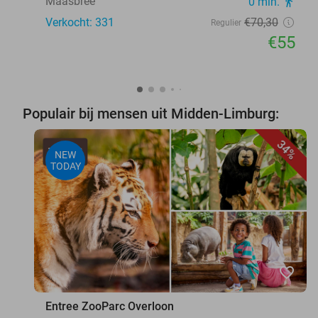
Maasbree
0 min.
directions_walk
Verkocht: 331
€70
,30
Regulier
€55
Populair bij mensen uit Midden-Limburg:
34%
NEW
TODAY
favorite_border
Entree ZooParc Overloon