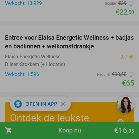
Verkocht: 13.929
€39
Regulier
€22
,50
favorite_border
Entree voor Elaisa Energetic Wellness + badjas
34%
en badlinnen + welkomstdrankje
Elaisa Energetic Wellness
9.7
star
Dilsen-Stokkem (+1 locatie)
Verkocht: 1.596
€98
,50
Regulier
€65
close
OPEN IN APP
Ontdek de leukste
zomervakantiedeals
!
€16
shopping_cart
Koop nu
,95