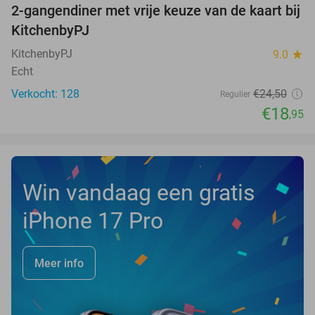
2-gangendiner met vrije keuze van de kaart bij
23%
KitchenbyPJ
KitchenbyPJ
9.0
star
Echt
Verkocht: 128
€24
,50
Regulier
€18
,95
Win vandaag een gratis
iPhone 17 Pro
Meer info