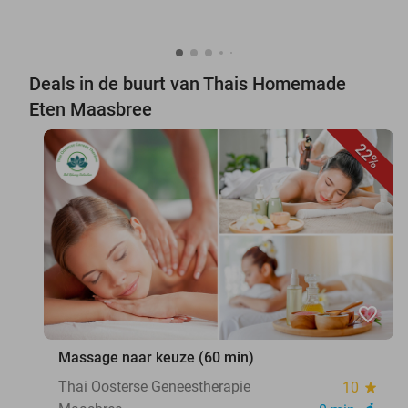
Deals in de buurt van Thais Homemade
Eten Maasbree
22%
favorite_border
Massage naar keuze (60 min)
Thai Oosterse Geneestherapie
10
star