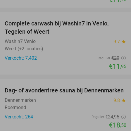
favorite_border
Complete carwash bij Washin7 in Venlo,
40%
Tegelen of Weert
Washin7 Venlo
9.7
star
Weert (+2 locaties)
Verkocht: 7.402
€20
Regulier
€11
,95
favorite_border
Dag- of avondentree sauna bij Dennenmarken
26%
Dennenmarken
9.8
star
Roermond
Verkocht: 264
€24
,95
Regulier
€18
,50