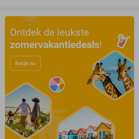
Ontdek de leukste
zomervakantiedeals
!
Bekijk nu