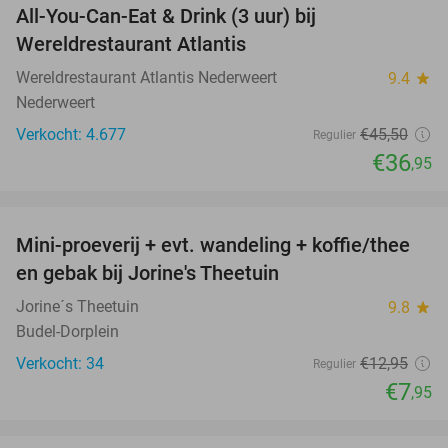
All-You-Can-Eat & Drink (3 uur) bij
19%
Wereldrestaurant Atlantis
Wereldrestaurant Atlantis Nederweert
9.4
star
Nederweert
Verkocht: 4.677
€45
,50
Regulier
€36
,95
favorite_border
Mini-proeverij + evt. wandeling + koffie/thee
39%
en gebak bij Jorine's Theetuin
Jorine´s Theetuin
9.8
star
Budel-Dorplein
Verkocht: 34
€12
,95
Regulier
€7
,95
favorite_border