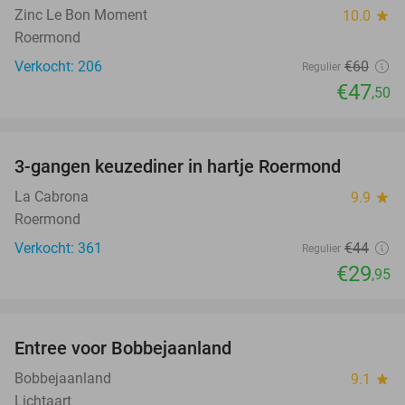
Zinc Le Bon Moment
10.0
star
Roermond
Verkocht: 206
€60
Regulier
€47
,50
favorite_border
3-gangen keuzediner in hartje Roermond
32%
La Cabrona
9.9
star
Roermond
Verkocht: 361
€44
Regulier
€29
,95
favorite_border
Entree voor Bobbejaanland
40%
Bobbejaanland
9.1
star
Lichtaart