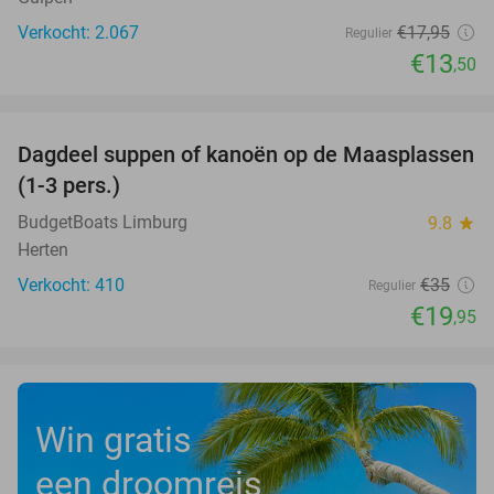
Verkocht: 2.067
€17
,95
Regulier
€13
,50
favorite_border
Dagdeel suppen of kanoën op de Maasplassen
43%
(1-3 pers.)
BudgetBoats Limburg
9.8
star
Herten
Verkocht: 410
€35
Regulier
€19
,95
Win gratis
een droomreis