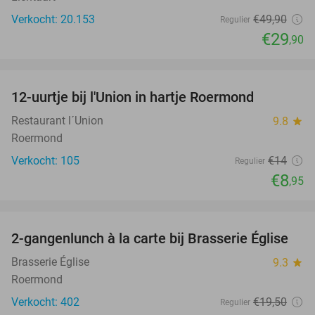
Verkocht: 20.153
€49
,90
Regulier
€29
,90
favorite_border
12-uurtje bij l'Union in hartje Roermond
36%
Restaurant l´Union
9.8
star
Roermond
Verkocht: 105
€14
Regulier
€8
,95
favorite_border
2-gangenlunch à la carte bij Brasserie Église
39%
Brasserie Église
9.3
star
Roermond
Verkocht: 402
€19
,50
Regulier