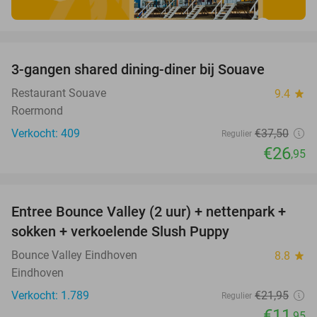
favorite_border
3-gangen shared dining-diner bij Souave
28%
Restaurant Souave
9.4
star
Roermond
Verkocht: 409
€37
,50
Regulier
€26
,95
favorite_border
Entree Bounce Valley (2 uur) + nettenpark +
46%
sokken + verkoelende Slush Puppy
Bounce Valley Eindhoven
8.8
star
Eindhoven
Verkocht: 1.789
€21
,95
Regulier
€11
,95