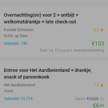
favorite_border
Overnachting(en) voor 2 + ontbijt +
welkomstdrankje + late check-out
Kasteel Schaloen
9.3
star
Schin op Geul
€103
Verkocht: 740
Excl. ca. €3 p.p.p.n. toeristenbelasting
favorite_border
Entree voor Het Aardbeienland + drankje,
47%
snack of pannenkoek
Het Aardbeienland
7.8
star
Horst
Verkocht: 15.715
€13
,05
Regulier
€6
,95