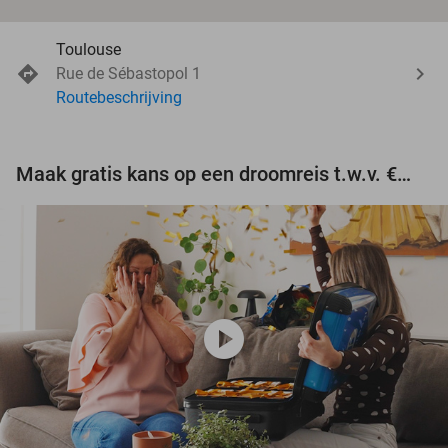
Toulouse
Rue de Sébastopol 1
Routebeschrijving
Maak gratis kans op een droomreis t.w.v. €3.000!
play_circle