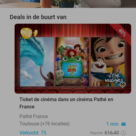
Deals in de buurt van
40%
favorite_border
Ticket de cinéma dans un cinéma Pathé en
France
Pathé France
Toulouse (+76 locaties)
1 min.
directions_car
Verkocht: 75
€16
,40
Regulier