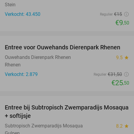
Stein
Verkocht: 43.450
€15
Regulier
€9
,50
favorite_border
Entree voor Ouwehands Dierenpark Rhenen
19%
Ouwehands Dierenpark Rhenen
9.5
star
Rhenen
Verkocht: 2.879
€31
,50
Regulier
€25
,50
favorite_border
Entree bij Subtropisch Zwemparadijs Mosaqua
25%
+ softijsje
Subtropisch Zwemparadijs Mosaqua
8.2
star
Gulpen