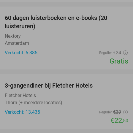
favorite_border
100%
60 dagen luisterboeken en e-books (20
luisteruren)
Nextory
Amsterdam
Verkocht: 6.385
€24
Regulier
Gratis
favorite_border
3-gangendiner bij Fletcher Hotels
42%
Fletcher Hotels
Thorn (+ meerdere locaties)
Verkocht: 13.435
€39
Regulier
€22
,50
favorite_border