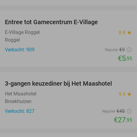
favorite_border
Entree tot Gamecentrum E-Village
34%
E-Village Roggel
8.8
star
Roggel
Verkocht: 909
€9
Regulier
€5
,95
favorite_border
3-gangen keuzediner bij Het Maashotel
38%
Het Maashotel
9.4
star
Broekhuizen
Verkocht: 827
€45
Regulier
€27
,95
favorite_border