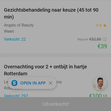
Gezichtsbehandeling naar keuze (45 tot 90
26%
min)
Angels of Beauty
9.6
star
Weert
Verkocht: 22
€52
,50
Regulier
€39
favorite_border
Overnachting voor 2 + ontbijt in hartje
Rotterdam
Leonardo Hotel Rotterdam Savoy
9.8
star
close
OPEN IN APP
Rotterdam
€100
Verkocht: 297
,18
Excl. ca. 6,5% per kamer per nacht toeristenbelasting
Uitverkocht!