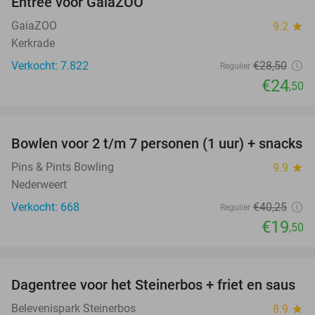
Entree voor GaiaZOO
14%
GaiaZOO
9.2
star
Kerkrade
Verkocht: 7.822
€28
,50
Regulier
€24
,50
favorite_border
Bowlen voor 2 t/m 7 personen (1 uur) + snacks
52%
Pins & Pints Bowling
9.9
star
Nederweert
Verkocht: 668
€40
,25
Regulier
€19
,50
favorite_border
Dagentree voor het Steinerbos + friet en saus
37%
Belevenispark Steinerbos
8.9
star