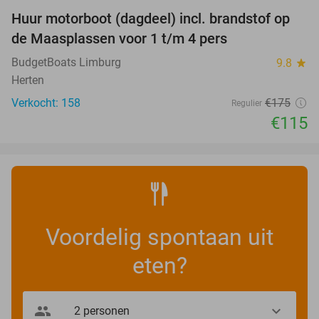
Huur motorboot (dagdeel) incl. brandstof op
34%
de Maasplassen voor 1 t/m 4 pers
BudgetBoats Limburg
9.8
star
Herten
Verkocht: 158
€175
Regulier
€115
Voordelig spontaan uit
eten?