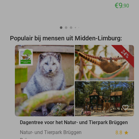
€9
,90
Populair bij mensen uit Midden-Limburg:
24%
favorite_border
Dagentree voor het Natur- und Tierpark Brüggen
Natur- und Tierpark Brüggen
8.8
star