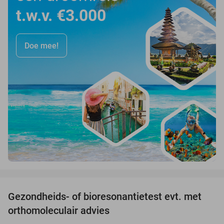
t.w.v. €3.000
Doe mee!
favorite_border
Gezondheids- of bioresonantietest evt. met
52%
orthomoleculair advies