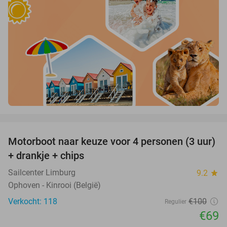
favorite_border
Motorboot naar keuze voor 4 personen (3 uur)
31%
+ drankje + chips
Sailcenter Limburg
9.2
star
Ophoven - Kinrooi (België)
Verkocht: 118
€100
Regulier
€69