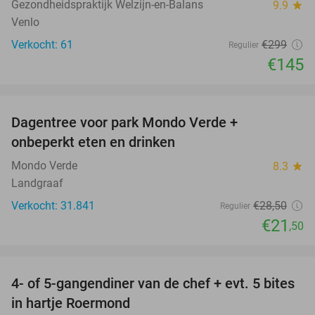
Gezondheidspraktijk Welzijn-en-Balans
9.9
star
Venlo
Verkocht: 61
€299
Regulier
€145
favorite_border
Dagentree voor park Mondo Verde +
25%
onbeperkt eten en drinken
Mondo Verde
8.3
star
Landgraaf
Verkocht: 31.841
€28
,50
Regulier
€21
,50
favorite_border
4- of 5-gangendiner van de chef + evt. 5 bites
21%
in hartje Roermond