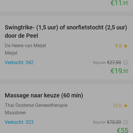
€11
,95
favorite_border
Swingtrike- (1,5 uur) of snorfietstocht (2,5 uur)
30%
door de Peel
De Heere van Meijel
9.8
star
Meijel
Verkocht: 342
€27
,90
Regulier
€19
,50
favorite_border
Massage naar keuze (60 min)
22%
Thai Oosterse Geneestherapie
10.0
star
Maasbree
Verkocht: 323
€70
,30
Regulier
€55