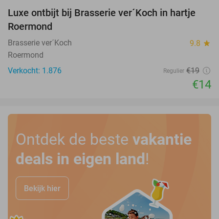
Luxe ontbijt bij Brasserie ver´Koch in hartje
26%
Roermond
Brasserie ver´Koch
9.8
star
Roermond
Verkocht: 1.876
€19
Regulier
€14
Ontdek de beste
vakantie
deals in eigen land
!
Bekijk hier