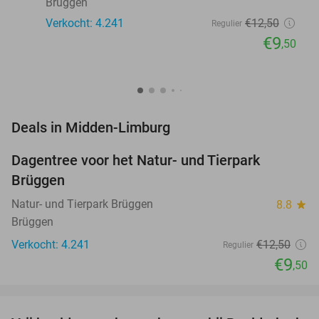
Brüggen
Verkocht: 4.241
€12
,50
Regulier
€9
,50
favorite_border
Deals in Midden-Limburg
Dagentree voor het Natur- und Tierpark
24%
Brüggen
Natur- und Tierpark Brüggen
8.8
star
Brüggen
Verkocht: 4.241
€12
,50
Regulier
€9
,50
favorite_border