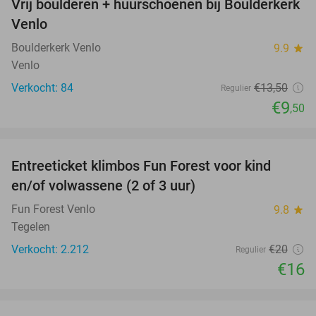
Vrij boulderen + huurschoenen bij Boulderkerk
30%
NEW
Venlo
TODAY
Boulderkerk Venlo
9.9
star
Venlo
Verkocht: 84
€13
,50
Regulier
€9
,50
favorite_border
Entreeticket klimbos Fun Forest voor kind
20%
en/of volwassene (2 of 3 uur)
Fun Forest Venlo
9.8
star
Tegelen
Verkocht: 2.212
€20
Regulier
€16
favorite_border