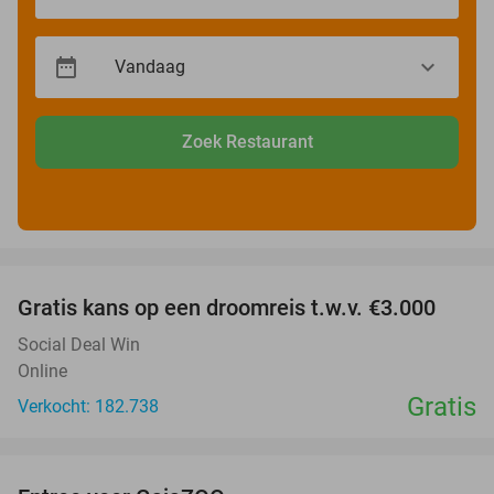
Zoek Restaurant
favorite_border
Gratis kans op een droomreis t.w.v. €3.000
Social Deal Win
Online
Gratis
Verkocht: 182.738
favorite_border