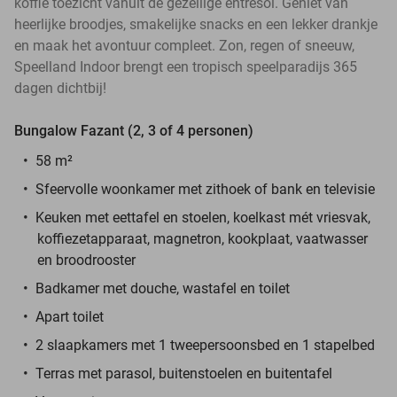
koffie toezicht vanuit de gezellige entresol. Geniet van
heerlijke broodjes, smakelijke snacks en een lekker drankje
en maak het avontuur compleet. Zon, regen of sneeuw,
Speelland Indoor brengt een tropisch speelparadijs 365
dagen dichtbij!
Bungalow Fazant (2, 3 of 4 personen)
58 m²
Sfeervolle woonkamer met zithoek of bank en televisie
Keuken met eettafel en stoelen, koelkast mét vriesvak,
koffiezetapparaat, magnetron, kookplaat, vaatwasser
en broodrooster
Badkamer met douche, wastafel en toilet
Apart toilet
2 slaapkamers met 1 tweepersoonsbed en 1 stapelbed
Terras met parasol, buitenstoelen en buitentafel