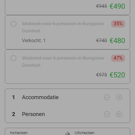
€490
€945
Midweek voor 6 personen in Bungalow
35%
Damhert
€480
Verkocht: 1
€740
Weekend voor 6 personen in Bungalow
47%
Damhert
€520
€975
remove_circle_outline
add_circle_outline
1
Accommodatie
remove_circle_outline
add_circle_outline
2
Personen
Inchecken
Uitchecken