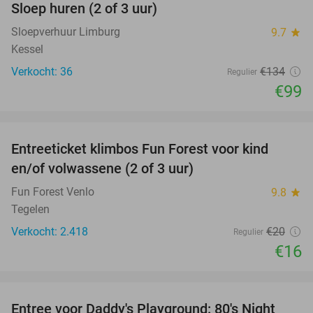
Sloep huren (2 of 3 uur)
26%
Sloepverhuur Limburg
9.7
star
Kessel
Verkocht: 36
€134
Regulier
€99
favorite_border
Entreeticket klimbos Fun Forest voor kind
20%
en/of volwassene (2 of 3 uur)
Fun Forest Venlo
9.8
star
Tegelen
Verkocht: 2.418
€20
Regulier
€16
favorite_border
Entree voor Daddy's Playground: 80's Night