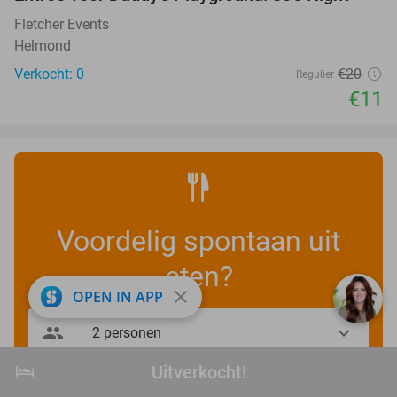
45%
NEW
TODAY
Fletcher Events
Helmond
Verkocht: 0
€20
Regulier
€11
Voordelig spontaan uit
eten?
close
OPEN IN APP
hotel
Uitverkocht!
Uitverkocht!