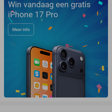
Win vandaag een gratis
iPhone 17 Pro
Meer info
favorite_border