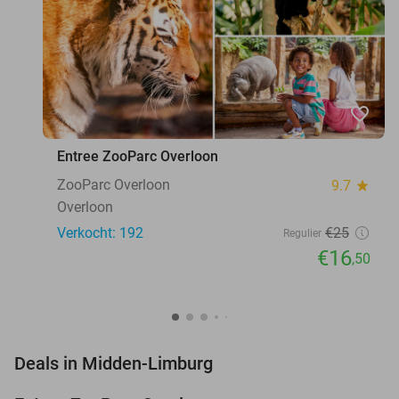
favorite_border
Entree ZooParc Overloon
ZooParc Overloon
9.7
star
Overloon
Verkocht: 192
€25
Regulier
€16
,50
favorite_border
Deals in Midden-Limburg