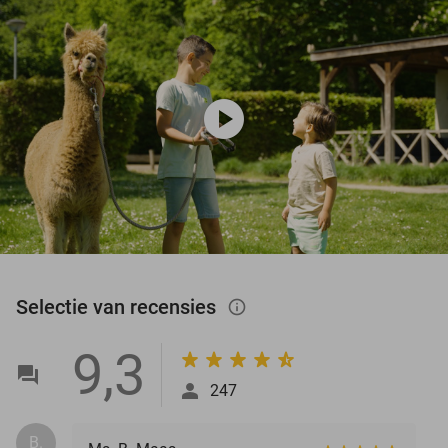
play_circle
Selectie van recensies
info_outlined
9,3
247
B.