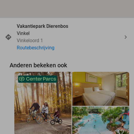
Vakantiepark Dierenbos
Vinkel
Vinkeloord 1
Routebeschrijving
Anderen bekeken ook
favorite_border