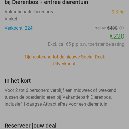
bij Dierenbos + entree dierentuin
Vakantiepark Dierenbos
9.3
star
Vinkel
Verkocht: 224
€490
Regulier
€220
Excl. ca. €5 p.p.p.n. toeristenbelasting
Tijd resterend tot de nieuwe Social Deal:
Uitverkocht!
In het kort
Voor 2 tot 6 personen: verblijf een midweek of weekend
tussen de boerderijdieren bij Vakantiepark Dierenbos,
inclusief 1-daagse AttractiePas voor een dierentuin
Reserveer jouw deal