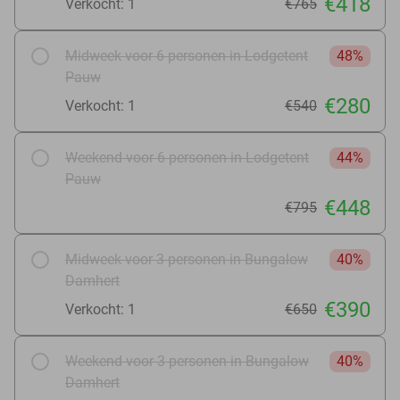
€418
Verkocht: 1
€765
Midweek voor 6 personen in Lodgetent
48%
Pauw
€280
Verkocht: 1
€540
Weekend voor 6 personen in Lodgetent
44%
Pauw
€448
€795
Midweek voor 3 personen in Bungalow
40%
Damhert
€390
Verkocht: 1
€650
Weekend voor 3 personen in Bungalow
40%
Damhert