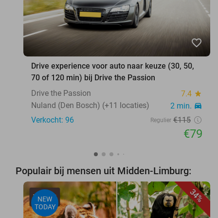
favorite_border
Drive experience voor auto naar keuze (30, 50,
70 of 120 min) bij Drive the Passion
Drive the Passion
7.4
star
Nuland (Den Bosch) (+11 locaties)
2 min.
directions_car
Verkocht: 96
€115
Regulier
€79
Populair bij mensen uit Midden-Limburg:
34%
NEW
TODAY