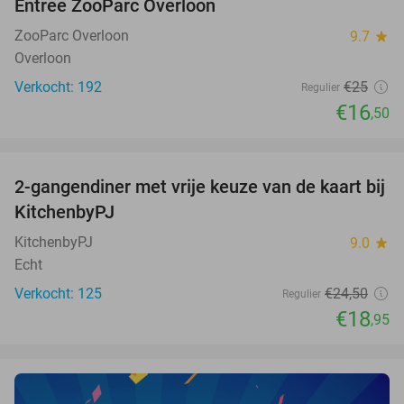
Entree ZooParc Overloon
34%
NEW
TODAY
ZooParc Overloon
9.7
star
Overloon
Verkocht: 192
€25
Regulier
€16
,50
favorite_border
2-gangendiner met vrije keuze van de kaart bij
23%
KitchenbyPJ
KitchenbyPJ
9.0
star
Echt
Verkocht: 125
€24
,50
Regulier
€18
,95