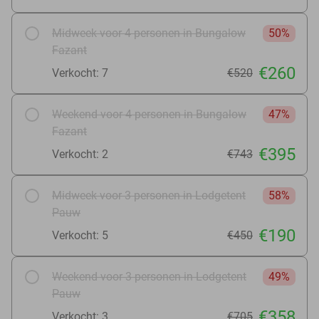
Midweek voor 4 personen in Bungalow
50%
Fazant
€260
Verkocht: 7
€520
Weekend voor 4 personen in Bungalow
47%
Fazant
€395
Verkocht: 2
€743
Midweek voor 3 personen in Lodgetent
58%
Pauw
€190
Verkocht: 5
€450
Weekend voor 3 personen in Lodgetent
49%
Pauw
€358
Verkocht: 3
€705