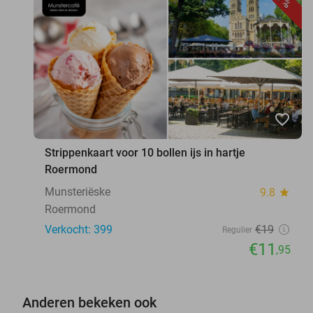
favorite_border
Strippenkaart voor 10 bollen ijs in hartje
Roermond
Munsteriëske
9.8
star
Roermond
Verkocht: 399
€19
Regulier
€11
,95
Anderen bekeken ook