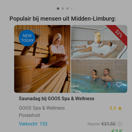
Populair bij mensen uit Midden-Limburg:
52%
NEW
TODAY
favorite_border
Saunadag bij GOOS Spa & Wellness
GOOS Spa & Wellness
8.8
star
Posterholt
Verkocht: 153
€31
,50
Regulier