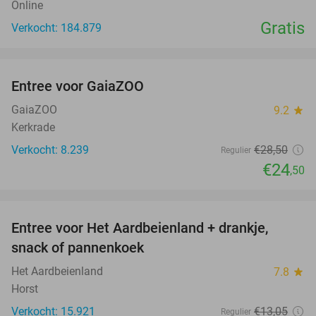
Online
Gratis
Verkocht: 184.879
favorite_border
Entree voor GaiaZOO
14%
GaiaZOO
9.2
star
Kerkrade
Verkocht: 8.239
€28
,50
Regulier
€24
,50
favorite_border
Entree voor Het Aardbeienland + drankje,
47%
snack of pannenkoek
Het Aardbeienland
7.8
star
Horst
Verkocht: 15.921
€13
,05
Regulier