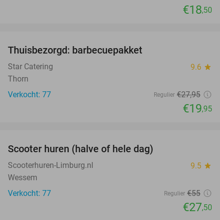
€18
,50
favorite_border
Thuisbezorgd: barbecuepakket
29%
Star Catering
9.6
star
Thorn
Verkocht: 77
€27
,95
Regulier
€19
,95
favorite_border
Scooter huren (halve of hele dag)
50%
Scooterhuren-Limburg.nl
9.5
star
Wessem
Verkocht: 77
€55
Regulier
€27
,50