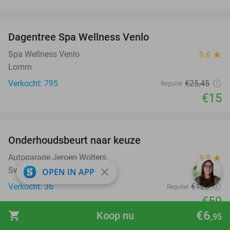
favorite_border
Dagentree Spa Wellness Venlo
41%
Spa Wellness Venlo
9.6
star
Lomm
Verkocht: 795
€25
,45
Regulier
€15
favorite_border
Onderhoudsbeurt naar keuze
51%
Autogarage Jeroen Wolters
9.8
star
Swalmen
close
OPEN IN APP
Verkocht: 36
€120
Regulier
€59
€6
shopping_cart
Koop nu
favorite_border
,95