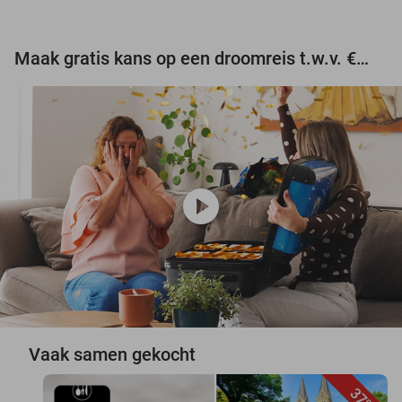
Maak gratis kans op een droomreis t.w.v. €3.000!
play_circle
Vaak samen gekocht
37%