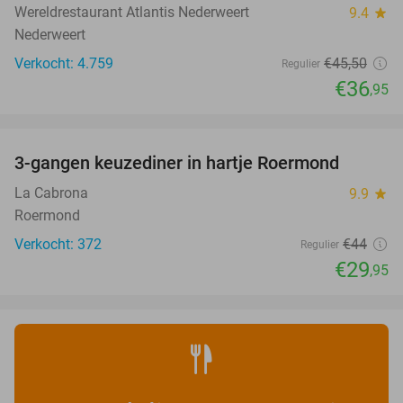
Wereldrestaurant Atlantis Nederweert
9.4
star
Nederweert
Verkocht: 4.759
€45
,50
Regulier
€36
,95
favorite_border
3-gangen keuzediner in hartje Roermond
32%
La Cabrona
9.9
star
Roermond
Verkocht: 372
€44
Regulier
€29
,95