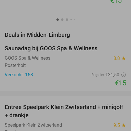
€15
favorite_border
Deals in Midden-Limburg
Saunadag bij GOOS Spa & Wellness
52%
NEW
TODAY
GOOS Spa & Wellness
8.8
star
Posterholt
Verkocht: 153
€31
,50
Regulier
€15
favorite_border
Entree Speelpark Klein Zwitserland + minigolf
38%
+ drankje
Speelpark Klein Zwitserland
9.5
star