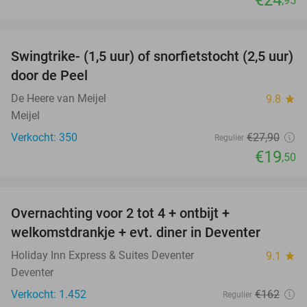
€24
,95
favorite_border
Swingtrike- (1,5 uur) of snorfietstocht (2,5 uur)
30%
door de Peel
De Heere van Meijel
9.8
star
Meijel
Verkocht: 350
€27
,90
Regulier
€19
,50
favorite_border
Overnachting voor 2 tot 4 + ontbijt +
35%
welkomstdrankje + evt. diner in Deventer
Holiday Inn Express & Suites Deventer
9.1
star
Deventer
Verkocht: 1.452
€162
Regulier