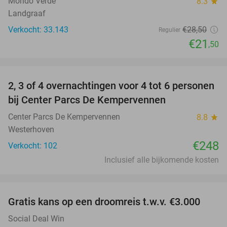
Mondo Verde
8.3
star
Landgraaf
Verkocht: 33.143
€28
,50
Regulier
€21
,50
favorite_border
2, 3 of 4 overnachtingen voor 4 tot 6 personen
bij Center Parcs De Kempervennen
Center Parcs De Kempervennen
8.8
star
Westerhoven
€248
Verkocht: 102
Inclusief alle bijkomende kosten
favorite_border
Gratis kans op een droomreis t.w.v. €3.000
Social Deal Win