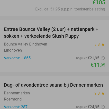
€105
Excl. ca. €1,95 p.p.p.n. toeristenbelasting
favorite_border
Entree Bounce Valley (2 uur) + nettenpark +
46%
sokken + verkoelende Slush Puppy
Bounce Valley Eindhoven
8.8
star
Eindhoven
Verkocht: 1.865
€21
,95
Regulier
€11
,95
favorite_border
Dag- of avondentree sauna bij Dennenmarken
26%
Dennenmarken
9.8
star
Roermond
Verkocht: 287
€24
,95
Regulier