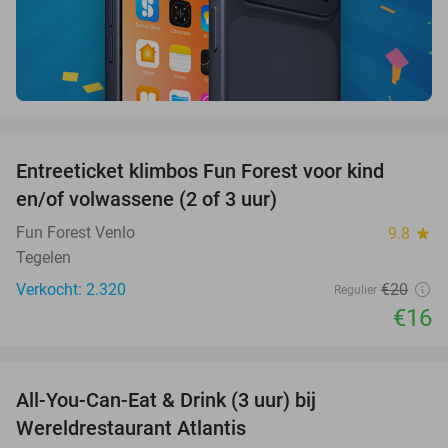
favorite_border
Entreeticket klimbos Fun Forest voor kind
20%
en/of volwassene (2 of 3 uur)
Fun Forest Venlo
9.8
star
Tegelen
Verkocht: 2.320
€20
Regulier
€16
favorite_border
All-You-Can-Eat & Drink (3 uur) bij
19%
Wereldrestaurant Atlantis