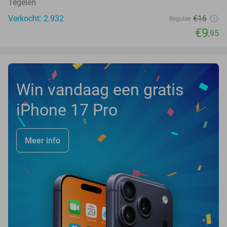
Tegelen
Verkocht: 2.932
€16
Regulier
€9
,95
Win vandaag een gratis
iPhone 17 Pro
Meer info