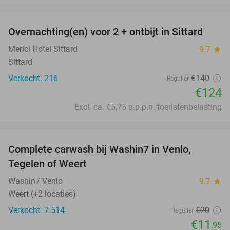
favorite_border
Overnachting(en) voor 2 + ontbijt in Sittard
11%
Merici Hotel Sittard
9.7
star
Sittard
Verkocht: 216
€140
Regulier
€124
Excl. ca. €5,75 p.p.p.n. toeristenbelasting
favorite_border
Complete carwash bij Washin7 in Venlo,
40%
Tegelen of Weert
Washin7 Venlo
9.7
star
Weert (+2 locaties)
Verkocht: 7.514
€20
Regulier
€11
,95