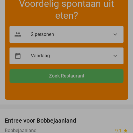
Voordelig spontaan uit
eten?
Zoek Restaurant
favorite_border
Entree voor Bobbejaanland
40%
Bobbejaanland
9.1
star