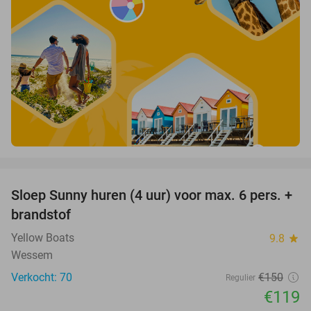
favorite_border
Sloep Sunny huren (4 uur) voor max. 6 pers. +
21%
brandstof
Yellow Boats
9.8
star
Wessem
Verkocht: 70
€150
Regulier
€119