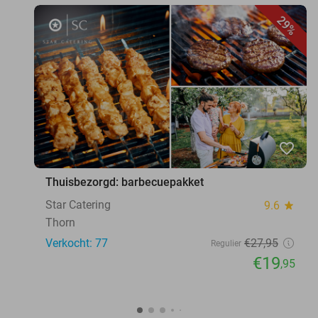
29%
favorite_border
Thuisbezorgd: barbecuepakket
Star Catering
9.6
star
Thorn
Verkocht: 77
€27
,95
Regulier
€19
,95