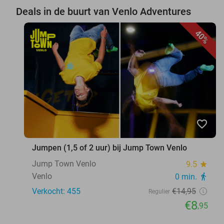
Deals in de buurt van Venlo Adventures
40%
favorite_border
Jumpen (1,5 of 2 uur) bij Jump Town Venlo
Jump Town Venlo
9.5
star
Venlo
0 min.
directions_walk
Verkocht: 455
€14
,95
Regulier
€8
,95