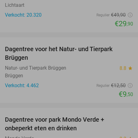
Lichtaart
Verkocht: 20.320
€49
,90
Regulier
€29
,90
favorite_border
Dagentree voor het Natur- und Tierpark
24%
Brüggen
Natur- und Tierpark Brüggen
8.8
star
Brüggen
Verkocht: 4.462
€12
,50
Regulier
€9
,50
favorite_border
Dagentree voor park Mondo Verde +
25%
onbeperkt eten en drinken