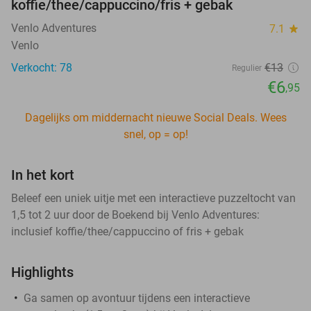
koffie/thee/cappuccino/fris + gebak
Venlo Adventures
7.1
star
Venlo
Verkocht: 78
€13
Regulier
€6
,95
Dagelijks om middernacht nieuwe Social Deals. Wees
snel, op = op!
In het kort
Beleef een uniek uitje met een interactieve puzzeltocht van
1,5 tot 2 uur door de Boekend bij Venlo Adventures:
inclusief koffie/thee/cappuccino of fris + gebak
Highlights
Ga samen op avontuur tijdens een interactieve