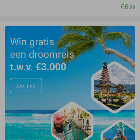
€6
,95
Win gratis
een droomreis
t.w.v. €3.000
Doe mee!