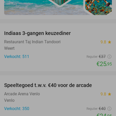
favorite_border
Indiaas 3-gangen keuzediner
30%
Restaurant Taj Indian Tandoori
9.8
star
Weert
Verkocht: 511
€37
Regulier
€25
,95
favorite_border
Speeltegoed t.w.v. €40 voor de arcade
38%
Arcade Arena Venlo
9.8
star
Venlo
Verkocht: 350
€40
Regulier