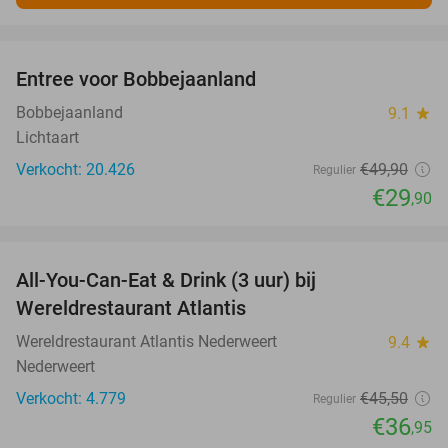
favorite_border
Entree voor Bobbejaanland
40%
Bobbejaanland
9.1
star
Lichtaart
Verkocht: 20.426
€49
,90
Regulier
€29
,90
favorite_border
All-You-Can-Eat & Drink (3 uur) bij
19%
Wereldrestaurant Atlantis
Wereldrestaurant Atlantis Nederweert
9.4
star
Nederweert
Verkocht: 4.779
€45
,50
Regulier
€36
,95