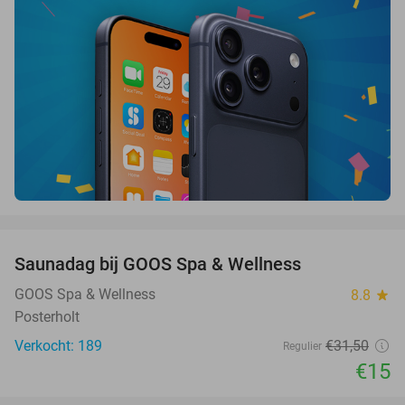
favorite_border
Saunadag bij GOOS Spa & Wellness
52%
GOOS Spa & Wellness
8.8
star
Posterholt
Verkocht: 189
€31
,50
Regulier
€15
favorite_border