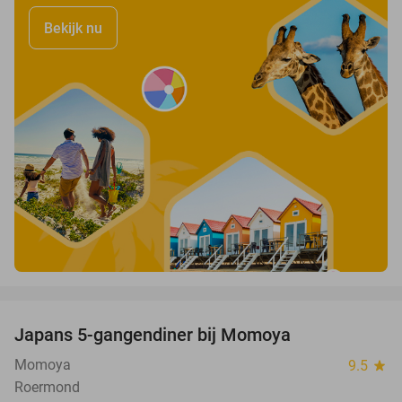
Bekijk nu
favorite_border
Japans 5-gangendiner bij Momoya
32%
Momoya
9.5
star
Roermond