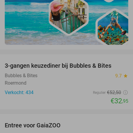
favorite_border
3-gangen keuzediner bij Bubbles & Bites
37%
Bubbles & Bites
9.7
star
Roermond
Verkocht: 434
€52
,50
Regulier
€32
,95
favorite_border
Entree voor GaiaZOO
18%