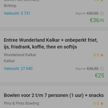
Bottrop
Verkocht: 5.731
€59
,90
Regulier
€36
,90
favorite_border
Entree Wunderland Kalkar + onbeperkt friet,
32%
ijs, frisdrank, koffie, thee en softijs
Wunderland Kalkar
8.9
star
Kalkar
Verkocht: 27.940
€36
,50
Regulier
€25
favorite_border
Bowlen voor 2 t/m 7 personen (1 uur) + snacks
52%
Pins & Pints Bowling
9.9
star