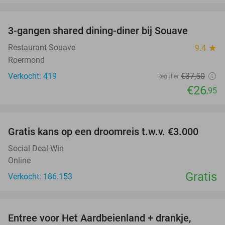
favorite_border
3-gangen shared dining-diner bij Souave
28%
Restaurant Souave
9.4
star
Roermond
Verkocht: 419
€37
,50
Regulier
€26
,95
favorite_border
Gratis kans op een droomreis t.w.v. €3.000
Social Deal Win
Online
Gratis
Verkocht: 186.153
favorite_border
Entree voor Het Aardbeienland + drankje,
47%