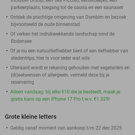
inclusief ontbijt, een fles Piccolo, kerstkoekjes, een
parkeerplaats, toegang tot de sauna en een saunaset
Ontdek de prachtige omgeving van Dornbirn en bezoek
bijvoorbeeld de oude binnenstad
Of verken het indrukwekkende landschap rond de
Bodensee
Of je nu een natuurliefhebber bent of een liefhebber van
stedentrips, hier is voor ieder wat wils
Uiteraard wordt er rekening gehouden met vegetariërs en
(di)eetwensen of allergieën, vermeld deze bij je
reservering
Alleen vandaag: bij elke €10 die je besteedt, maak je
gratis kans op een iPhone 17 Pro t.w.v. €1.329!
Grote kleine letters
Geldig vanaf moment van aankoop t/m 22 dec 2025