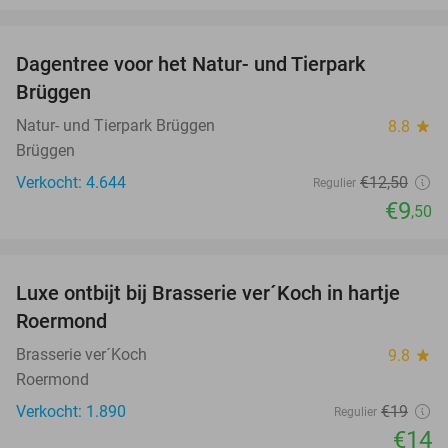
favorite_border
Dagentree voor het Natur- und Tierpark
24%
Brüggen
Natur- und Tierpark Brüggen
8.8
star
Brüggen
Verkocht: 4.644
€12
,50
Regulier
€9
,50
favorite_border
Luxe ontbijt bij Brasserie ver´Koch in hartje
26%
Roermond
Brasserie ver´Koch
9.8
star
Roermond
Verkocht: 1.890
€19
Regulier
€14