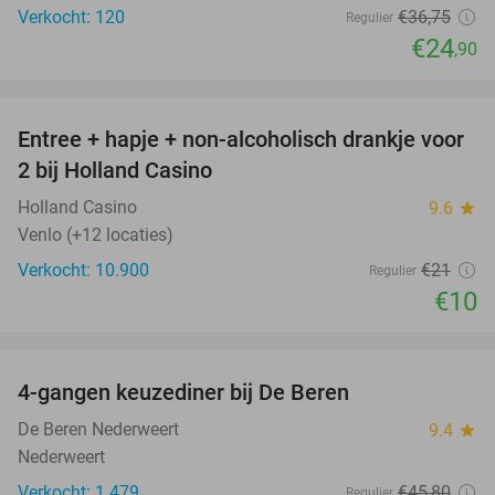
Verkocht: 120
€36
,75
Regulier
€24
,90
favorite_border
Entree + hapje + non-alcoholisch drankje voor
52%
2 bij Holland Casino
Holland Casino
9.6
star
Venlo (+12 locaties)
Verkocht: 10.900
€21
Regulier
€10
favorite_border
4-gangen keuzediner bij De Beren
43%
De Beren Nederweert
9.4
star
Nederweert
Verkocht: 1.479
€45
,80
Regulier