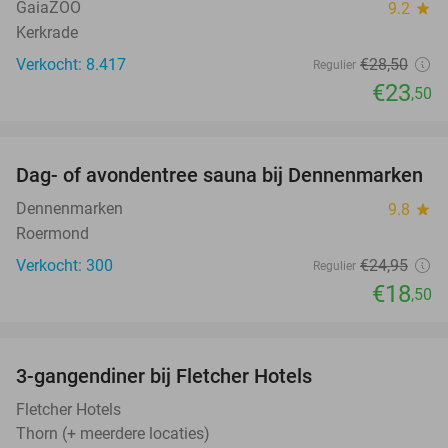
GaiaZOO
9.2
star
Kerkrade
Verkocht: 8.417
€28
,50
Regulier
€23
,50
favorite_border
Dag- of avondentree sauna bij Dennenmarken
26%
Dennenmarken
9.8
star
Roermond
Verkocht: 300
€24
,95
Regulier
€18
,50
favorite_border
3-gangendiner bij Fletcher Hotels
42%
Fletcher Hotels
Thorn (+ meerdere locaties)