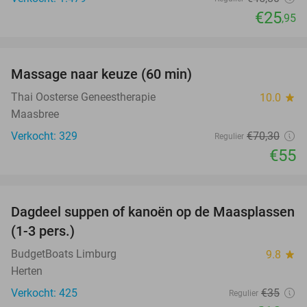
€25
,95
favorite_border
Massage naar keuze (60 min)
22%
Thai Oosterse Geneestherapie
10.0
star
Maasbree
Verkocht: 329
€70
,30
Regulier
€55
favorite_border
Dagdeel suppen of kanoën op de Maasplassen
43%
(1-3 pers.)
BudgetBoats Limburg
9.8
star
Herten
Verkocht: 425
€35
Regulier