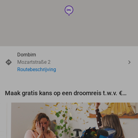
hotel
Dornbirn
Mozartstraße 2
Routebeschrijving
Maak gratis kans op een droomreis t.w.v. €3.000!