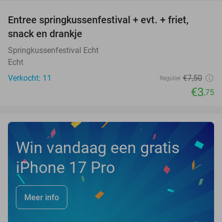
Entree springkussenfestival + evt. + friet,
50%
NEW
snack en drankje
TODAY
Springkussenfestival Echt
Echt
Verkocht: 11
€7
,50
Regulier
€3
,75
Win vandaag een gratis
iPhone 17 Pro
Meer info