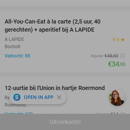
favorite_border
All-You-Can-Eat à la carte (2,5 uur, 40
28%
gerechten) + aperitief bij A LAPIDE
A LAPIDE
9.4
star
Bocholt
Verkocht: 88
€48
,60
Regulier
€34
,90
favorite_border
12-uurtje bij l'Union in hartje Roermond
36%
close
OPEN IN APP
Restaurant l´Union
9.8
star
Roermond
Verkocht: 120
€14
Regulier
€8
Uitverkocht!
,95