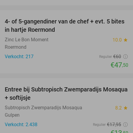
favorite_border
4- of 5-gangendiner van de chef + evt. 5 bites
21%
in hartje Roermond
Zinc Le Bon Moment
10.0
star
Roermond
Verkocht: 217
€60
Regulier
€47
,50
favorite_border
Entree bij Subtropisch Zwemparadijs Mosaqua
25%
+ softijsje
Subtropisch Zwemparadijs Mosaqua
8.2
star
Gulpen
Verkocht: 2.438
€17
,95
Regulier
€13