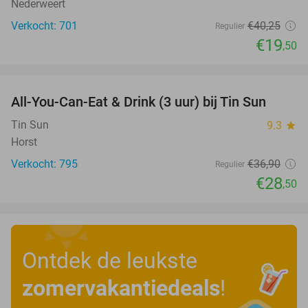
Nederweert
Verkocht: 701
€40
,25
Regulier
€19
,50
favorite_border
All-You-Can-Eat & Drink (3 uur) bij Tin Sun
23%
Tin Sun
9.3
star
Horst
Verkocht: 795
€36
,90
Regulier
€28
,50
Ontdek de leukste
zomervakantiedeals
!