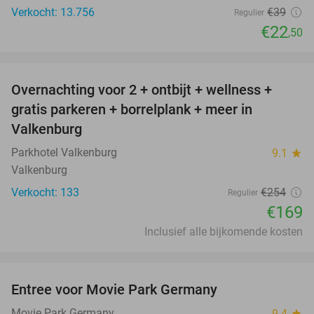
Verkocht: 13.756
€39
Regulier
€22
,50
favorite_border
Overnachting voor 2 + ontbijt + wellness +
33%
gratis parkeren + borrelplank + meer in
Valkenburg
Parkhotel Valkenburg
9.1
star
Valkenburg
Verkocht: 133
€254
Regulier
€169
Inclusief alle bijkomende kosten
favorite_border
Entree voor Movie Park Germany
38%
Movie Park Germany
9.4
star