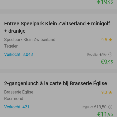
€19
,95
favorite_border
Entree Speelpark Klein Zwitserland + minigolf
38%
+ drankje
Speelpark Klein Zwitserland
9.5
star
Tegelen
Verkocht: 3.043
€16
Regulier
€9
,95
favorite_border
2-gangenlunch à la carte bij Brasserie Église
39%
Brasserie Église
9.3
star
Roermond
Verkocht: 421
€19
,50
Regulier
€11
,95