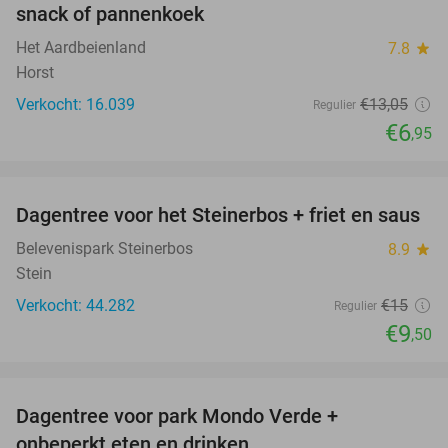
snack of pannenkoek
Het Aardbeienland
7.8
star
Horst
Verkocht: 16.039
€13
,05
Regulier
€6
,95
favorite_border
Dagentree voor het Steinerbos + friet en saus
37%
Belevenispark Steinerbos
8.9
star
Stein
Verkocht: 44.282
€15
Regulier
€9
,50
favorite_border
Dagentree voor park Mondo Verde +
25%
onbeperkt eten en drinken