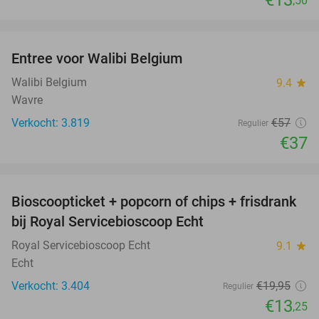
,50
favorite_border
Entree voor Walibi Belgium
35%
Walibi Belgium
9.4
star
Wavre
Verkocht: 3.819
€57
Regulier
€37
favorite_border
Bioscoopticket + popcorn of chips + frisdrank
34%
bij Royal Servicebioscoop Echt
Royal Servicebioscoop Echt
9.1
star
Echt
Verkocht: 3.404
€19
,95
Regulier
€13
,25