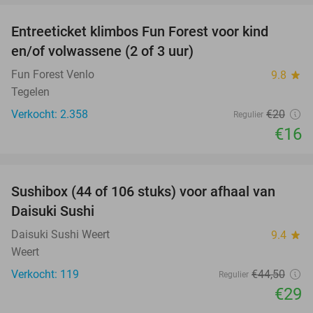
Entreeticket klimbos Fun Forest voor kind
20%
en/of volwassene (2 of 3 uur)
Fun Forest Venlo
9.8
star
Tegelen
Verkocht: 2.358
€20
Regulier
€16
favorite_border
Sushibox (44 of 106 stuks) voor afhaal van
35%
Daisuki Sushi
Daisuki Sushi Weert
9.4
star
Weert
Verkocht: 119
€44
,50
Regulier
€29