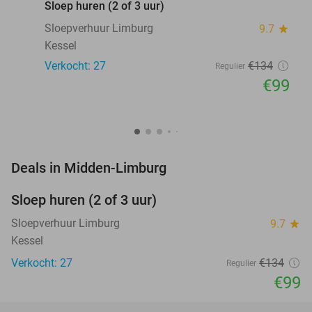
Sloep huren (2 of 3 uur)
Sloepverhuur Limburg
9.7
star
Kessel
Verkocht: 27
€134
Regulier
€99
favorite_border
Deals in Midden-Limburg
Sloep huren (2 of 3 uur)
26%
NEW
TODAY
Sloepverhuur Limburg
9.7
star
Kessel
Verkocht: 27
€134
Regulier
€99
favorite_border