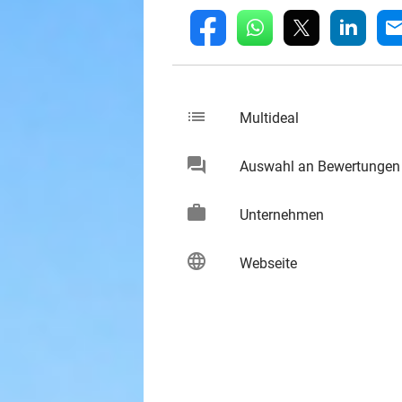
whatsapp
linkedin
fb
mai
list
keybo
Multideal
chat
Auswahl an Bewertungen
keybo
work
keybo
Unternehmen
language
keybo
Webseite