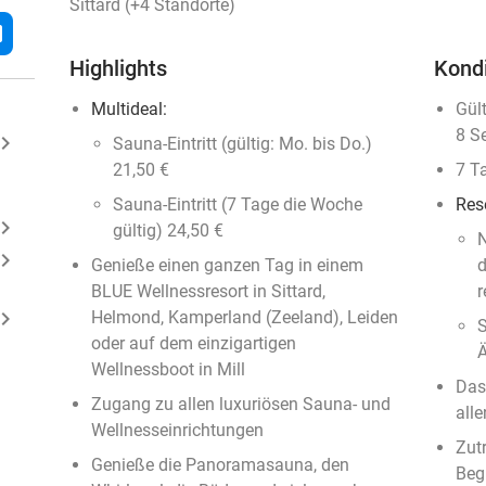
Sittard (+4 Standorte)
l
Highlights
Kond
Multideal:
Gül
8 S
ard_arrow_right
Sauna-Eintritt (gültig: Mo. bis Do.)
21,50 €
7 T
Sauna-Eintritt (7 Tage die Woche
Res
ard_arrow_right
gültig) 24,50 €
​
ard_arrow_right
Genieße einen ganzen Tag in einem
d
BLUE Wellnessresort in Sittard,
r
ard_arrow_right
Helmond, Kamperland (Zeeland), Leiden
S
oder auf dem einzigartigen
Ä
Wellnessboot in Mill
Das
Zugang zu allen luxuriösen Sauna- und
alle
Wellnesseinrichtungen
Zutr
Genieße die Panoramasauna, den
Beg