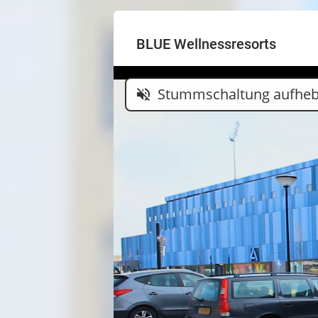
BLUE Wellnessresorts
Stummschaltung aufhe
volume_off