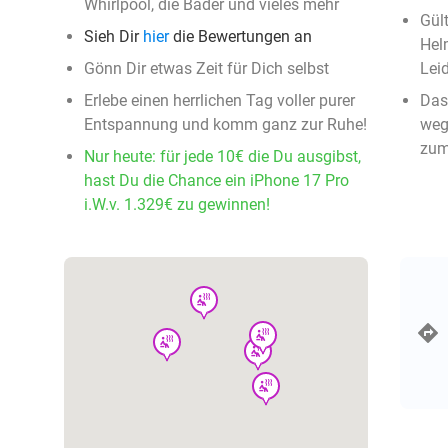
Whirlpool, die Bäder und vieles mehr
Gül
Sieh Dir
hier
die Bewertungen an
Hel
Gönn Dir etwas Zeit für Dich selbst
Leid
Erlebe einen herrlichen Tag voller purer
Das
Entspannung und komm ganz zur Ruhe!
weg
zum
Nur heute: für jede 10€ die Du ausgibst,
hast Du die Chance ein iPhone 17 Pro
i.W.v. 1.329€ zu gewinnen!
wellness
wellness
wellness
wellness
wellness