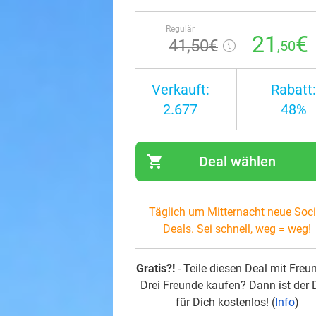
Regulär
21
€
41
,50
€
,50
Verkauft:
Rabatt:
2.677
48%
shopping_cart
Deal wählen
navi
Täglich um Mitternacht neue Soci
Deals. Sei schnell, weg = weg!
Gratis?!
- Teile diesen Deal mit Freu
Drei Freunde kaufen? Dann ist der 
für Dich kostenlos! (
Info
)