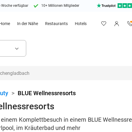
e Woche verfügbar
10+ Millionen Mitglieder
Home
In der Nähe
Restaurants
Hotels
keyboard_arrow_down
uty
>
BLUE Wellnessresorts
ellnessresorts
 einem Komplettbesuch in einem BLUE Wellnessres
lpool, im Kräuterbad und mehr