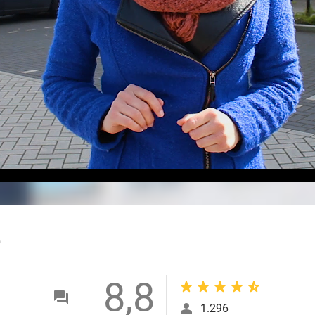
outlined
8,8
1.296