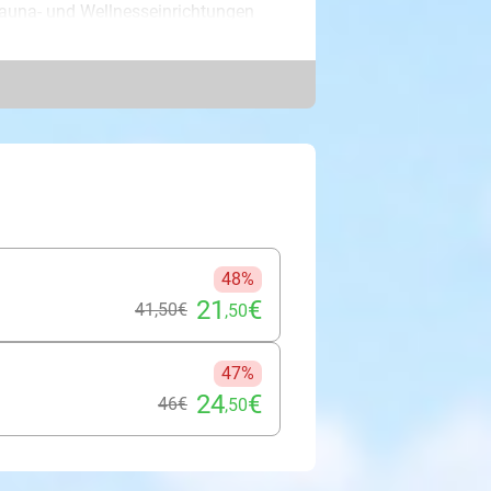
auna- und Wellnesseinrichtungen
n Saunen, kühle Dich im Schwimmbad
Sonne auf Dein Gesicht scheint.
Dir ein schönes Plätzchen auf der
Zeeland), Sittard oder Leiden sowie
 einen ganzen Wellness-Tag voller
i und erlebe, wie die Ruhe und die
 lassen. Du wirst Dich auf jeden Fall
48%
21
€
41
,50
€
,50
47%
24
€
46€
,50