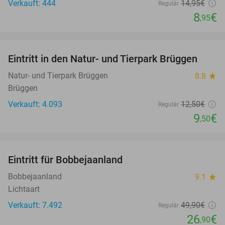
Verkauft: 444
14
,95
€
Regulär
8
€
,95
favorite_border
Eintritt in den Natur- und Tierpark Brüggen
24%
Natur- und Tierpark Brüggen
8.8
star
Brüggen
Verkauft: 4.093
12
,50
€
Regulär
9
€
,50
favorite_border
Eintritt für Bobbejaanland
46%
Bobbejaanland
9.1
star
Lichtaart
Verkauft: 7.492
49
,90
€
Regulär
26
€
,90