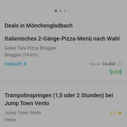
favorite_border
Deals in Mönchengladbach
Italienisches 2-Gänge-Pizza-Menü nach Wahl
40%
NEW
TODAY
Goleo Tura Pizza Brüggen
Brüggen (14 km)
Verkauft: 8
16
,45
€
Regulär
9
€
,90
favorite_border
Trampolinspringen (1,5 oder 2 Stunden) bei
40%
Jump Town Venlo
Jump Town Venlo
9.5
star
Venlo