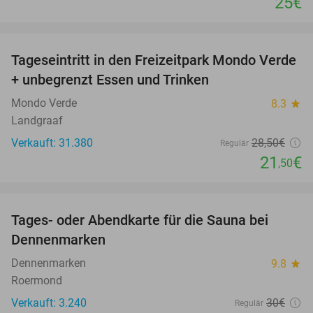
25€
favorite_border
Tageseintritt in den Freizeitpark Mondo Verde
25%
+ unbegrenzt Essen und Trinken
Mondo Verde
8.3
star
Landgraaf
Verkauft: 31.380
28
,50
€
Regulär
21
€
,50
favorite_border
Tages- oder Abendkarte für die Sauna bei
50%
Dennenmarken
Dennenmarken
9.8
star
Roermond
Verkauft: 3.240
30€
Regulär