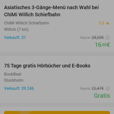
Asiatisches 3-Gänge-Menü nach Wahl bei
40%
ChiMi Willich Schiefbahn
ChiMi Willich Schiefbahn
9.8
star
Willich (7 km)
Verkauft: 51
28
,20
€
Regulär
16
€
,90
favorite_border
100%
75 Tage gratis Hörbücher und E-Books
BookBeat
Stockholm
Verkauft: 39.246
22
,47
€
Regulär
Gratis