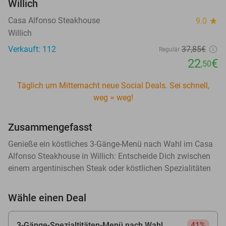
Willich
Casa Alfonso Steakhouse
9.0
star
Willich
Verkauft: 112
37
,85
€
Regulär
22
€
,50
Täglich um Mitternacht neue Social Deals. Sei schnell,
weg = weg!
Zusammengefasst
Genieße ein köstliches 3-Gänge-Menü nach Wahl im Casa
Alfonso Steakhouse in Willich: Entscheide Dich zwischen
einem argentinischen Steak oder köstlichen Spezialitäten
Wähle einen Deal
3-Gänge-Spezialtitäten-Menü nach Wahl
41%