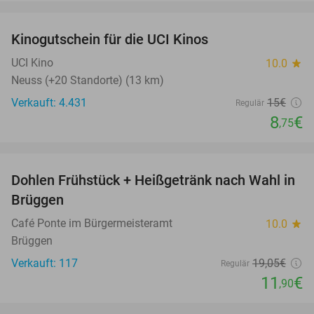
favorite_border
Kinogutschein für die UCI Kinos
42%
UCI Kino
10.0
star
Neuss (+20 Standorte) (13 km)
Verkauft: 4.431
15€
Regulär
8
€
,75
favorite_border
Dohlen Frühstück + Heißgetränk nach Wahl in
38%
Brüggen
Café Ponte im Bürgermeisteramt
10.0
star
Brüggen
Verkauft: 117
19
,05
€
Regulär
11
€
,90
favorite_border