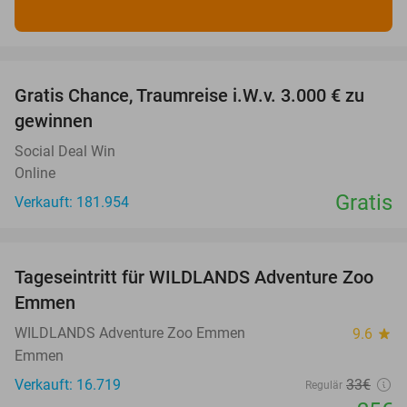
favorite_border
Gratis Chance, Traumreise i.W.v. 3.000 € zu
gewinnen
Social Deal Win
Online
Gratis
Verkauft: 181.954
favorite_border
Tageseintritt für WILDLANDS Adventure Zoo
24%
Emmen
WILDLANDS Adventure Zoo Emmen
9.6
star
Emmen
Verkauft: 16.719
33€
Regulär