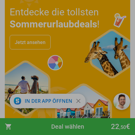
Entdecke die tollsten
Sommerurlaubdeals
!
Jetzt ansehen
close
IN DER APP ÖFFNEN
22
€
shopping_cart
Deal wählen
,50
favorite_border