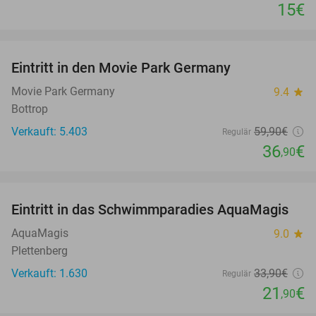
15€
favorite_border
Eintritt in den Movie Park Germany
38%
Movie Park Germany
9.4
star
Bottrop
Verkauft: 5.403
59
,90
€
Regulär
36
€
,90
favorite_border
Eintritt in das Schwimmparadies AquaMagis
35%
AquaMagis
9.0
star
Plettenberg
Verkauft: 1.630
33
,90
€
Regulär
21
€
,90