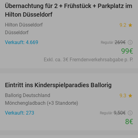
Übernachtung für 2 + Frühstück + Parkplatz im
63%
Hilton Düsseldorf
Hilton Düsseldorf
9.2
star
Düsseldorf
Verkauft: 4.669
269€
Regulär
99€
Exkl. ca. 3€ Fremdenverkehrsabgabe p. P.
favorite_border
Eintritt ins Kinderspielparadies Ballorig
16%
Ballorig Deutschland
9.3
star
Mönchengladbach (+3 Standorte)
Verkauft: 273
9
,50
€
Regulär
8€
favorite_border