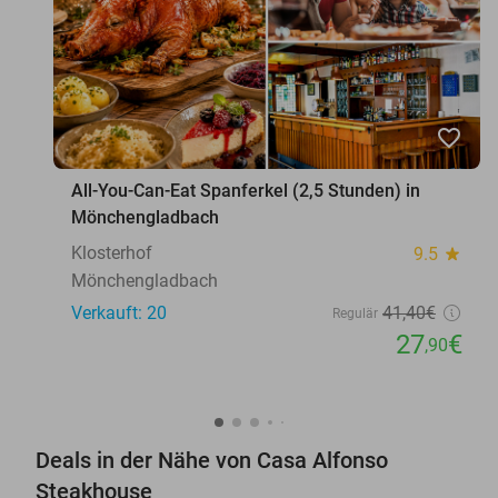
favorite_border
All-You-Can-Eat Spanferkel (2,5 Stunden) in
Mönchengladbach
Klosterhof
9.5
star
Mönchengladbach
Verkauft: 20
41
,40
€
Regulär
27
€
,90
Deals in der Nähe von Casa Alfonso
Steakhouse