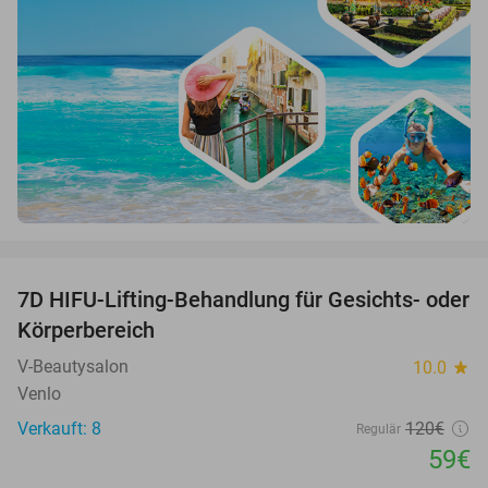
favorite_border
7D HIFU-Lifting-Behandlung für Gesichts- oder
51%
Körperbereich
V-Beautysalon
10.0
star
Venlo
Verkauft: 8
120€
Regulär
59€