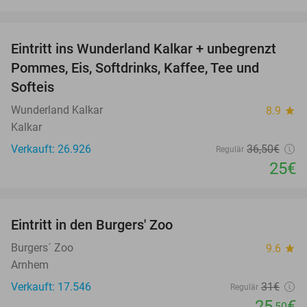
favorite_border
Eintritt ins Wunderland Kalkar + unbegrenzt
32%
Pommes, Eis, Softdrinks, Kaffee, Tee und
Softeis
Wunderland Kalkar
8.9
star
Kalkar
Verkauft: 26.926
36
,50
€
Regulär
25€
favorite_border
Eintritt in den Burgers' Zoo
18%
Burgers´ Zoo
9.6
star
Arnhem
Verkauft: 17.546
31€
Regulär
25
€
,50