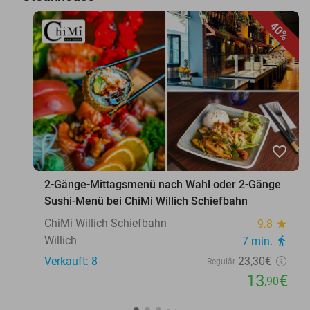
40%
favorite_border
2-Gänge-Mittagsmenü nach Wahl oder 2-Gänge
Sushi-Menü bei ChiMi Willich Schiefbahn
ChiMi Willich Schiefbahn
9.8
star
Willich
7 min.
directions_walk
Verkauft: 8
23
,30
€
Regulär
13
€
,90