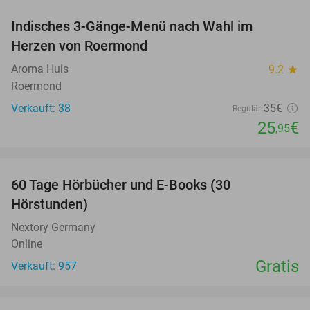
Indisches 3-Gänge-Menü nach Wahl im
26%
Herzen von Roermond
Aroma Huis
9.2
star
Roermond
Verkauft: 38
35€
Regulär
25
€
,95
favorite_border
60 Tage Hörbücher und E-Books (30
Hörstunden)
Nextory Germany
Online
Gratis
Verkauft: 957
favorite_border