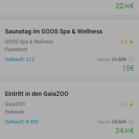
22
€
,40
favorite_border
Saunatag im GOOS Spa & Wellness
52%
GOOS Spa & Wellness
8.8
star
Posterholt
Verkauft: 213
31
,50
€
Regulär
15€
favorite_border
Eintritt in den GaiaZOO
14%
GaiaZOO
9.2
star
Kerkrade
Verkauft: 8.493
28
,50
€
Regulär
24
€
,50