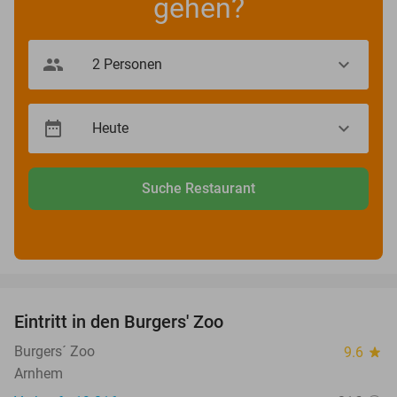
gehen?
Suche Restaurant
favorite_border
Eintritt in den Burgers' Zoo
18%
Burgers´ Zoo
9.6
star
Arnhem