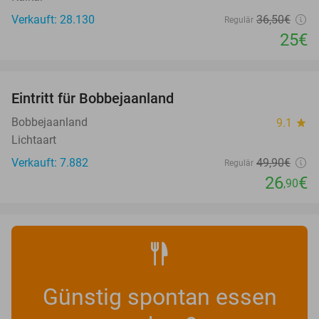
Verkauft: 28.130
36
,50
€
Regulär
25€
favorite_border
Eintritt für Bobbejaanland
46%
Bobbejaanland
9.1
star
Lichtaart
Verkauft: 7.882
49
,90
€
Regulär
26
€
,90
Günstig spontan essen