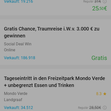
Verkauft: 19.216
31€
Regulär
25
€
,50
favorite_border
Gratis Chance, Traumreise i.W.v. 3.000 € zu
gewinnen
Social Deal Win
Online
Gratis
Verkauft: 186.918
favorite_border
Tageseintritt in den Freizeitpark Mondo Verde
25%
+ unbegrenzt Essen und Trinken
Mondo Verde
8.3
star
Landgraaf
Verkauft: 34.512
28
,50
€
Regulär