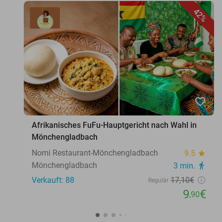
42%
favorite_border
Afrikanisches FuFu-Hauptgericht nach Wahl in
Mönchengladbach
Nomi Restaurant-Mönchengladbach
9.5
star
Mönchengladbach
3 min.
directions_walk
Verkauft: 88
17
,10
€
Regulär
9
€
,90