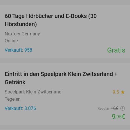
favorite_border
60 Tage Hörbücher und E-Books (30
Hörstunden)
Nextory Germany
Online
Gratis
Verkauft: 958
favorite_border
Eintritt in den Speelpark Klein Zwitserland +
38%
Getränk
Speelpark Klein Zwitserland
9.5
star
Tegelen
Verkauft: 3.076
16€
Regulär
9
€
,95
favorite_border