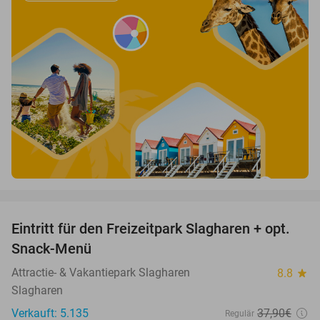
favorite_border
Eintritt für den Freizeitpark Slagharen + opt.
41%
Snack-Menü
Attractie- & Vakantiepark Slagharen
8.8
star
Slagharen
Verkauft: 5.135
37
,90
€
Regulär