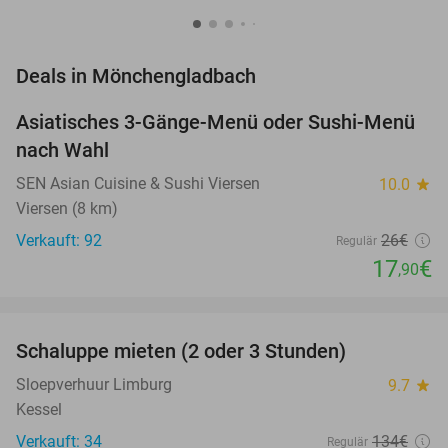
favorite_border
Deals in Mönchengladbach
Asiatisches 3-Gänge-Menü oder Sushi-Menü
31%
nach Wahl
SEN Asian Cuisine & Sushi Viersen
10.0
star
Viersen (8 km)
Verkauft: 92
26€
Regulär
17
€
,90
favorite_border
Schaluppe mieten (2 oder 3 Stunden)
26%
NEW
TODAY
Sloepverhuur Limburg
9.7
star
Kessel
Verkauft: 34
134€
Regulär