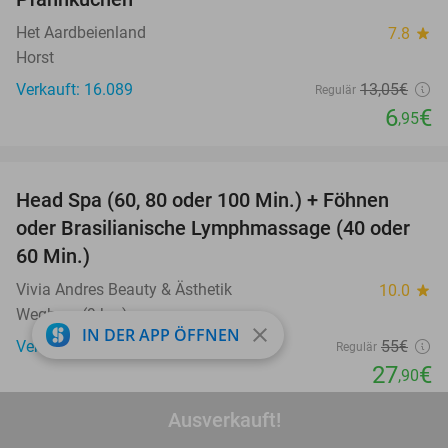
Het Aardbeienland
7.8
star
Horst
Verkauft: 16.089
13
,05
€
Regulär
6
€
,95
favorite_border
Head Spa (60, 80 oder 100 Min.) + Föhnen
49%
oder Brasilianische Lymphmassage (40 oder
60 Min.)
Vivia Andres Beauty & Ästhetik
10.0
star
Wegberg (9 km)
close
IN DER APP ÖFFNEN
Verkauft: 186
55€
Regulär
27
€
,90
favorite_border
Ausverkauft!