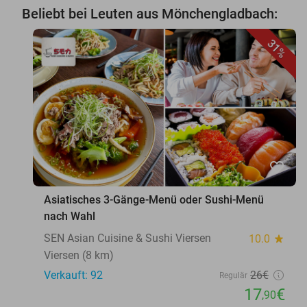
Beliebt bei Leuten aus Mönchengladbach:
31%
favorite_border
Asiatisches 3-Gänge-Menü oder Sushi-Menü
nach Wahl
SEN Asian Cuisine & Sushi Viersen
10.0
star
Viersen (8 km)
Verkauft: 92
26€
Regulär
17
€
,90