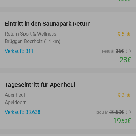
favorite_border
Eintritt in den Saunapark Return
22%
Return Sport & Wellness
9.5
star
Brüggen-Boerholz (14 km)
Verkauft: 311
36€
Regulär
28€
favorite_border
Tageseintritt für Apenheul
36%
Apenheul
9.3
star
Apeldoorn
Verkauft: 33.638
30
,50
€
Regulär
19
€
,50