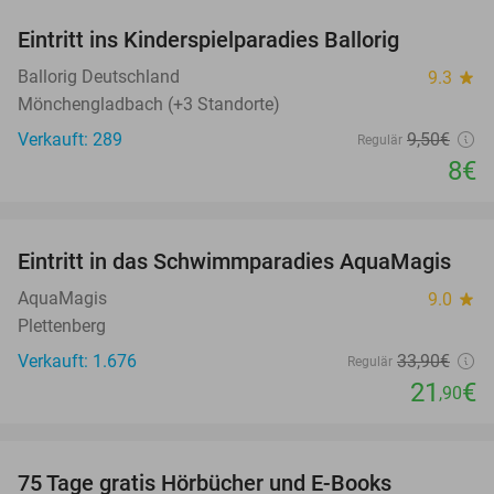
Eintritt ins Kinderspielparadies Ballorig
16%
Ballorig Deutschland
9.3
star
Mönchengladbach (+3 Standorte)
Verkauft: 289
9
,50
€
Regulär
8€
favorite_border
Eintritt in das Schwimmparadies AquaMagis
35%
AquaMagis
9.0
star
Plettenberg
Verkauft: 1.676
33
,90
€
Regulär
21
€
,90
favorite_border
100%
75 Tage gratis Hörbücher und E-Books