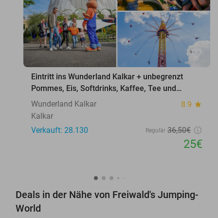
favorite_border
Eintritt ins Wunderland Kalkar + unbegrenzt
Pommes, Eis, Softdrinks, Kaffee, Tee und
Softeis
Wunderland Kalkar
8.9
star
Kalkar
Verkauft: 28.130
36
,50
€
Regulär
25€
Deals in der Nähe von Freiwald's Jumping-
World