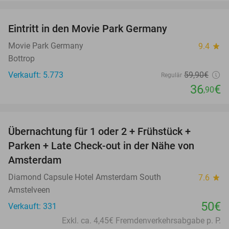
favorite_border
Eintritt in den Movie Park Germany
38%
Movie Park Germany
9.4
star
Bottrop
Verkauft: 5.773
59
,90
€
Regulär
36
€
,90
favorite_border
Übernachtung für 1 oder 2 + Frühstück +
Parken + Late Check-out in der Nähe von
Amsterdam
Diamond Capsule Hotel Amsterdam South
7.6
star
Amstelveen
50€
Verkauft: 331
Exkl. ca. 4,45€ Fremdenverkehrsabgabe p. P.