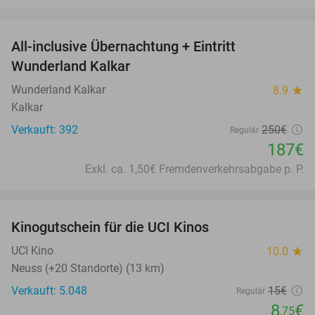
favorite_border
All-inclusive Übernachtung + Eintritt
25%
Wunderland Kalkar
Wunderland Kalkar
8.9
star
Kalkar
Verkauft: 392
250€
Regulär
187€
Exkl. ca. 1,50€ Fremdenverkehrsabgabe p. P.
favorite_border
Kinogutschein für die UCI Kinos
42%
UCI Kino
10.0
star
Neuss (+20 Standorte) (13 km)
Verkauft: 5.048
15€
Regulär
8
€
,75