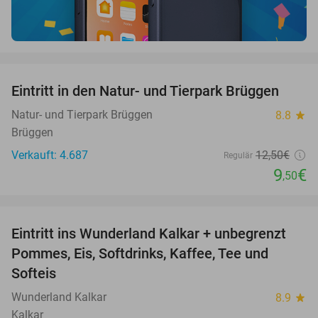
favorite_border
Eintritt in den Natur- und Tierpark Brüggen
24%
Natur- und Tierpark Brüggen
8.8
star
Brüggen
Verkauft: 4.687
12
,50
€
Regulär
9
€
,50
favorite_border
Eintritt ins Wunderland Kalkar + unbegrenzt
32%
Pommes, Eis, Softdrinks, Kaffee, Tee und
Softeis
Wunderland Kalkar
8.9
star
Kalkar