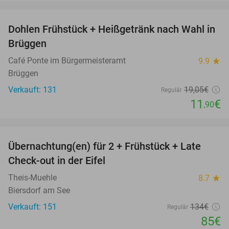
favorite_border
Dohlen Frühstück + Heißgetränk nach Wahl in
38%
Brüggen
Café Ponte im Bürgermeisteramt
9.9
star
Brüggen
Verkauft: 131
19
,05
€
Regulär
11
€
,90
favorite_border
Übernachtung(en) für 2 + Frühstück + Late
37%
Check-out in der Eifel
Theis-Muehle
8.7
star
Biersdorf am See
Verkauft: 151
134€
Regulär
85€