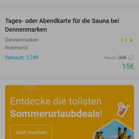
favorite_border
Tages- oder Abendkarte für die Sauna bei
50%
Dennenmarken
Dennenmarken
9.8
star
Roermond
Verkauft: 3.249
30€
Regulär
15€
Entdecke die tollsten
Sommerurlaubdeals
!
Jetzt ansehen