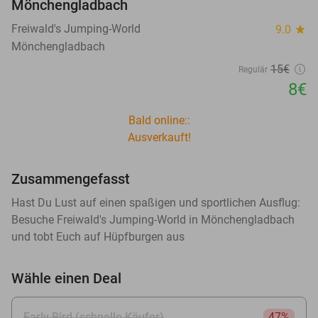
Mönchengladbach
Freiwald's Jumping-World
9.0
star
Mönchengladbach
15€
Regulär
8€
Bald online::
Ausverkauft!
Zusammengefasst
Hast Du Lust auf einen spaßigen und sportlichen Ausflug:
Besuche Freiwald's Jumping-World in Mönchengladbach
und tobt Euch auf Hüpfburgen aus
Wähle einen Deal
Early Bird (schnelle Käufer)
47%