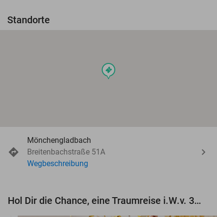
Standorte
events
Mönchengladbach
Breitenbachstraße 51A
Wegbeschreibung
Hol Dir die Chance, eine Traumreise i.W.v. 3.000 € zu gewinnen!