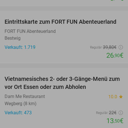
favorite_border
Eintrittskarte zum FORT FUN Abenteuerland
32%
FORT FUN Abenteuerland
Bestwig
Verkauft: 1.719
39
,80
€
Regulär
26
€
,90
favorite_border
Vietnamesisches 2- oder 3-Gänge-Menü zum
39%
vor Ort Essen oder zum Abholen
Dam Me Restaurant
10.0
star
Wegberg (8 km)
Verkauft: 473
22€
Regulär
13
€
,50