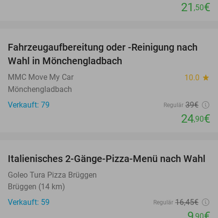
21
€
,50
favorite_border
Fahrzeugaufbereitung oder -Reinigung nach
36%
Wahl in Mönchengladbach
MMC Move My Car
10.0
star
Mönchengladbach
Verkauft: 79
39€
Regulär
24
€
,90
favorite_border
Italienisches 2-Gänge-Pizza-Menü nach Wahl
40%
Goleo Tura Pizza Brüggen
Brüggen (14 km)
Verkauft: 59
16
,45
€
Regulär
9
€
,90