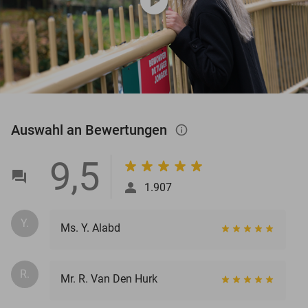
play_circle
Auswahl an Bewertungen
info_outlined
9,5
1.907
Y.
Ms. Y. Alabd
R.
Mr. R. Van Den Hurk