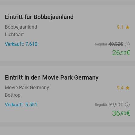
favorite_border
Eintritt für Bobbejaanland
46%
Bobbejaanland
9.1
star
Lichtaart
Verkauft: 7.610
49
,90
€
Regulär
26
€
,90
favorite_border
Eintritt in den Movie Park Germany
38%
Movie Park Germany
9.4
star
Bottrop
Verkauft: 5.551
59
,90
€
Regulär
36
€
,90
favorite_border