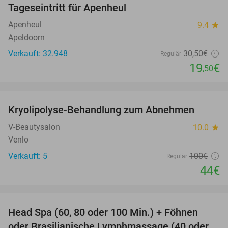
Tageseintritt für Apenheul
36%
Apenheul
9.4
star
Apeldoorn
Verkauft: 32.948
30
,50
€
Regulär
19
€
,50
favorite_border
Kryolipolyse-Behandlung zum Abnehmen
56%
V-Beautysalon
10.0
star
Venlo
Verkauft: 5
100€
Regulär
44€
favorite_border
Head Spa (60, 80 oder 100 Min.) + Föhnen
49%
oder Brasilianische Lymphmassage (40 oder