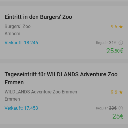
favorite_border
Eintritt in den Burgers' Zoo
18%
Burgers´ Zoo
9.6
star
Arnhem
Verkauft: 18.246
31€
Regulär
25
€
,50
favorite_border
Tageseintritt für WILDLANDS Adventure Zoo
24%
Emmen
WILDLANDS Adventure Zoo Emmen
9.6
star
Emmen
Verkauft: 17.453
33€
Regulär
25€