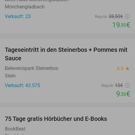
Mönchengladbach
Verkauft: 23
38
,50
€
Regulär
19
€
,90
favorite_border
Tageseintritt in den Steinerbos + Pommes mit
37%
Sauce
Belevenispark Steinerbos
8.9
star
Stein
Verkauft: 43.575
15€
Regulär
9
€
,50
favorite_border
100%
75 Tage gratis Hörbücher und E-Books
BookBeat