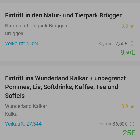
Eintritt in den Natur- und Tierpark Brüggen
24%
Natur- und Tierpark Brüggen
8.8
star
Brüggen
Verkauft: 4.324
12
,50
€
Regulär
9
€
,50
favorite_border
Eintritt ins Wunderland Kalkar + unbegrenzt
32%
Pommes, Eis, Softdrinks, Kaffee, Tee und
Softeis
Wunderland Kalkar
8.9
star
Kalkar
Verkauft: 27.344
36
,50
€
Regulär
25€