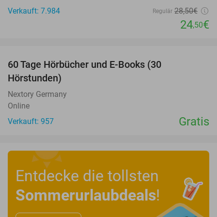
Verkauft: 7.984
28
,50
€
Regulär
24
€
,50
favorite_border
60 Tage Hörbücher und E-Books (30
Hörstunden)
Nextory Germany
Online
Gratis
Verkauft: 957
Entdecke die tollsten
Sommerurlaubdeals
!