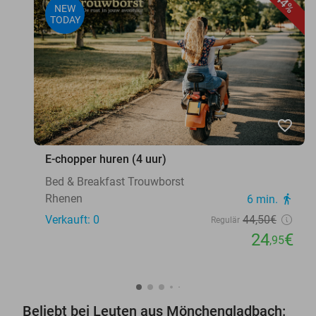
44%
NEW
TODAY
favorite_border
E-chopper huren (4 uur)
Bed & Breakfast Trouwborst
Rhenen
6 min.
directions_walk
Verkauft: 0
44
,50
€
Regulär
24
€
,95
Beliebt bei Leuten aus Mönchengladbach: