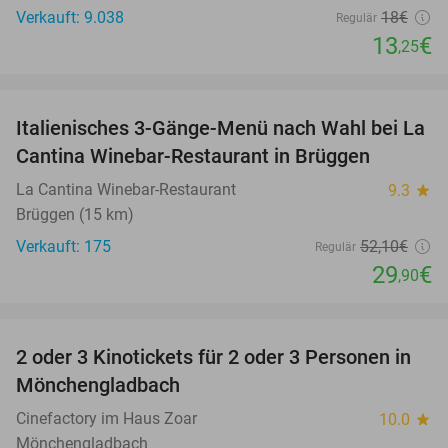
Verkauft: 9.038
18€
Regulär
13
€
,25
favorite_border
Italienisches 3-Gänge-Menü nach Wahl bei La
43%
Cantina Winebar-Restaurant in Brüggen
La Cantina Winebar-Restaurant
9.3
star
Brüggen (15 km)
Verkauft: 175
52
,10
€
Regulär
29
€
,90
favorite_border
2 oder 3 Kinotickets für 2 oder 3 Personen in
45%
Mönchengladbach
Cinefactory im Haus Zoar
10.0
star
Mönchengladbach