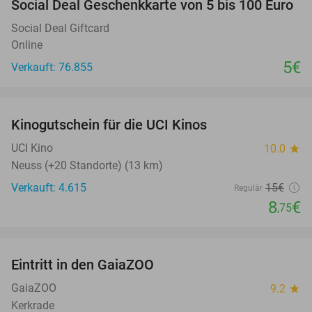
Social Deal Geschenkkarte von 5 bis 100 Euro
Social Deal Giftcard
Online
5€
Verkauft: 76.855
favorite_border
Kinogutschein für die UCI Kinos
42%
UCI Kino
10.0
star
Neuss (+20 Standorte) (13 km)
Verkauft: 4.615
15€
Regulär
8
€
,75
favorite_border
Eintritt in den GaiaZOO
14%
GaiaZOO
9.2
star
Kerkrade