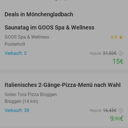
favorite_border
Deals in Mönchengladbach
Saunatag im GOOS Spa & Wellness
52%
NEW
TODAY
GOOS Spa & Wellness
8.8
star
Posterholt
Verkauft: 5
31
,50
€
Regulär
15€
favorite_border
Italienisches 2-Gänge-Pizza-Menü nach Wahl
40%
Goleo Tura Pizza Brüggen
Brüggen (14 km)
Verkauft: 38
16
,45
€
Regulär
9
€
,90
favorite_border