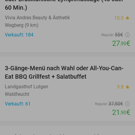
60 Min.)
Vivia Andres Beauty & Ästhetik
10.0
star
Wegberg (9 km)
Verkauft: 184
55€
Regulär
27
€
,90
favorite_border
3-Gänge-Menü nach Wahl oder All-You-Can-
42%
Eat BBQ Grillfest + Salatbuffet
Landgasthof Lutgen
9.8
star
Waldfeucht
Verkauft: 61
37
,50
€
Regulär
21
€
,90
favorite_border