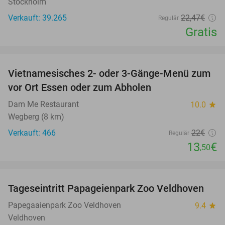
Stockholm
Verkauft: 39.265
22
,47
€
Regulär
Gratis
favorite_border
Vietnamesisches 2- oder 3-Gänge-Menü zum
39%
vor Ort Essen oder zum Abholen
Dam Me Restaurant
10.0
star
Wegberg (8 km)
Verkauft: 466
22€
Regulär
13
€
,50
favorite_border
Tageseintritt Papageienpark Zoo Veldhoven
26%
Papegaaienpark Zoo Veldhoven
9.4
star
Veldhoven