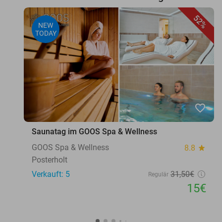
52%
NEW
TODAY
favorite_border
Saunatag im GOOS Spa & Wellness
GOOS Spa & Wellness
8.8
star
Posterholt
Verkauft: 5
31
,50
€
Regulär
15€