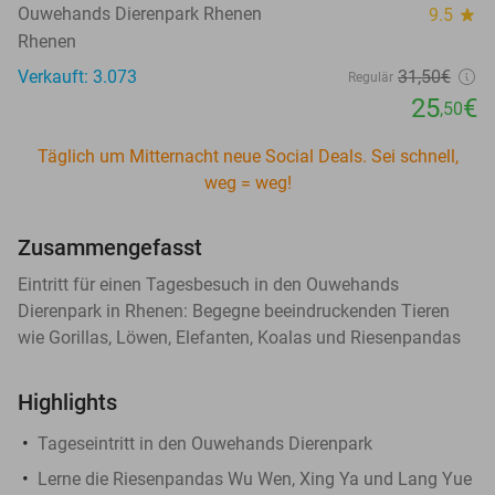
Ouwehands Dierenpark Rhenen
9.5
star
Rhenen
Verkauft: 3.073
31
,50
€
Regulär
25
€
,50
Täglich um Mitternacht neue Social Deals. Sei schnell,
weg = weg!
Zusammengefasst
Eintritt für einen Tagesbesuch in den Ouwehands
Dierenpark in Rhenen: Begegne beeindruckenden Tieren
wie Gorillas, Löwen, Elefanten, Koalas und Riesenpandas
Highlights
Tageseintritt in den Ouwehands Dierenpark
Lerne die Riesenpandas Wu Wen, Xing Ya und Lang Yue