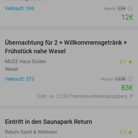
Verkauft: 296
22€
Regulär
12€
favorite_border
Übernachtung für 2 + Willkommensgetränk +
33%
Frühstück nahe Wesel
MUZE Haus Duden
8.1
star
Wesel
Verkauft: 373
123€
Regulär
83€
Exkl. ca. 2,13€ Fremdenverkehrsabgabe p. P.
favorite_border
Eintritt in den Saunapark Return
22%
Return Sport & Wellness
9.5
star