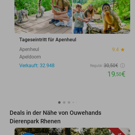
favorite_border
Tageseintritt für Apenheul
Apenheul
9.4
star
Apeldoorn
Verkauft: 32.948
30
,50
€
Regulär
19
€
,50
Deals in der Nähe von Ouwehands
Dierenpark Rhenen