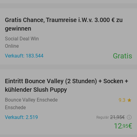
favorite_border
Gratis Chance, Traumreise i.W.v. 3.000 € zu
gewinnen
Social Deal Win
Online
Gratis
Verkauft: 183.544
favorite_border
Eintritt Bounce Valley (2 Stunden) + Socken +
41%
kühlender Slush Puppy
Bounce Valley Enschede
9.3
star
Enschede
Verkauft: 2.519
21
,95
€
Regulär
12
€
,95
favorite_border