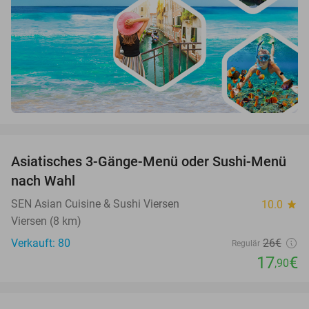
favorite_border
Asiatisches 3-Gänge-Menü oder Sushi-Menü
31%
nach Wahl
SEN Asian Cuisine & Sushi Viersen
10.0
star
Viersen (8 km)
Verkauft: 80
26€
Regulär
17
€
,90
favorite_border