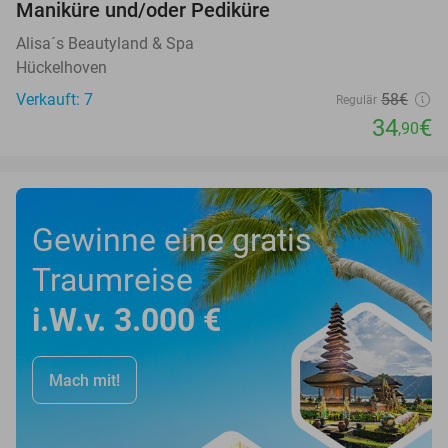
Maniküre und/oder Pediküre
40%
Alisa´s Beautyland & Spa
Hückelhoven
Verkauft: 7
58€
Regulär
34
€
,90
Gewinne eine gratis
Traumreise
i.W.v. 3.000 €
Mach mit!