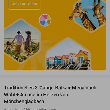
Jetzt ansehen
favorite_border
Traditionelles 3-Gänge-Balkan-Menü nach
48%
Wahl + Amuse im Herzen von
Mönchengladbach
Altes Haus Mönchengladbach