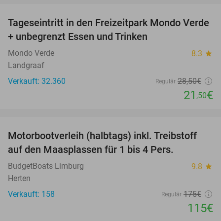
Tageseintritt in den Freizeitpark Mondo Verde
25%
+ unbegrenzt Essen und Trinken
Mondo Verde
8.3
star
Landgraaf
Verkauft: 32.360
28
,50
€
Regulär
21
€
,50
favorite_border
Motorbootverleih (halbtags) inkl. Treibstoff
34%
auf den Maasplassen für 1 bis 4 Pers.
BudgetBoats Limburg
9.8
star
Herten
Verkauft: 158
175€
Regulär
115€