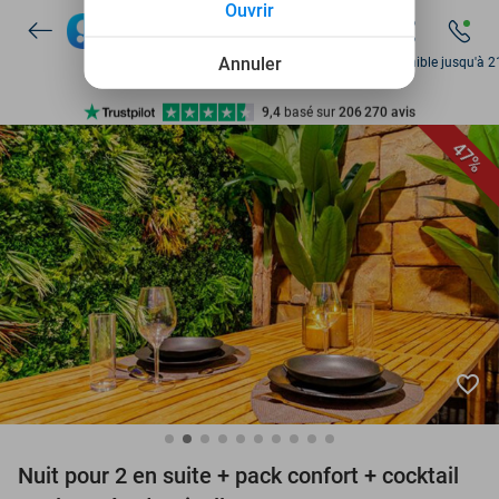
Ouvrir
Disponible 7 jours par semaine
+ de 10 millions de membres
Annuler
Disponible jusqu'à 2
9,4
basé sur
206 270 avis
Découvrez + de 15.000 deals
47%
Disponible 7 jours par semaine
+ de 10 millions de membres
favorite_border
Nuit pour 2 en suite + pack confort + cocktail