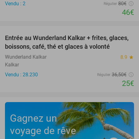
Vendu : 2
80€
Régulier
46€
favorite_border
Entrée au Wunderland Kalkar + frites, glaces,
32%
boissons, café, thé et glaces à volonté
Wunderland Kalkar
8.9
star
Kalkar
Vendu : 28.230
36
,50
€
Régulier
25€
Gagnez un
voyage de rêve