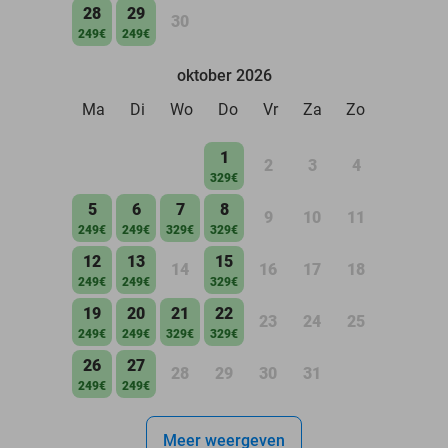
28
29
30
249€
249€
oktober 2026
Ma
Di
Wo
Do
Vr
Za
Zo
1
2
3
4
329€
5
6
7
8
9
10
11
249€
249€
329€
329€
12
13
15
14
16
17
18
249€
249€
329€
19
20
21
22
23
24
25
249€
249€
329€
329€
26
27
28
29
30
31
249€
249€
Meer weergeven