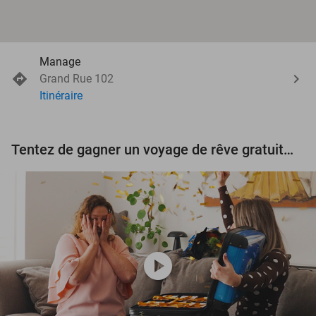
Manage
Grand Rue 102
Itinéraire
Tentez de gagner un voyage de rêve gratuit d'une valeur de 3.000 € !
play_circle