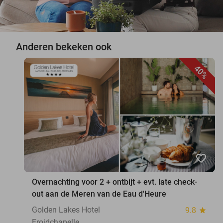
Anderen bekeken ook
40%
favorite_border
Overnachting voor 2 + ontbijt + evt. late check-
out aan de Meren van de Eau d'Heure
Golden Lakes Hotel
9.8
star
Froidchapelle