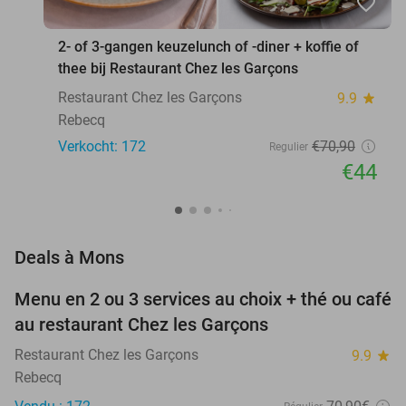
favorite_border
2- of 3-gangen keuzelunch of -diner + koffie of
thee bij Restaurant Chez les Garçons
Restaurant Chez les Garçons
9.9
star
Rebecq
Verkocht: 172
€70
,90
Regulier
€44
favorite_border
Deals à Mons
Menu en 2 ou 3 services au choix + thé ou café
38%
au restaurant Chez les Garçons
Restaurant Chez les Garçons
9.9
star
Rebecq