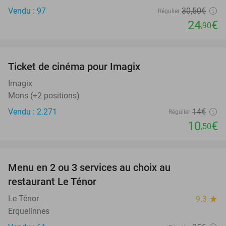
Vendu : 97
30
,50
€
Régulier
24
€
,90
favorite_border
Ticket de cinéma pour Imagix
25%
Imagix
Mons (+2 positions)
Vendu : 2.271
14€
Régulier
10
€
,50
favorite_border
Menu en 2 ou 3 services au choix au
24%
restaurant Le Ténor
Le Ténor
9.3
star
Erquelinnes