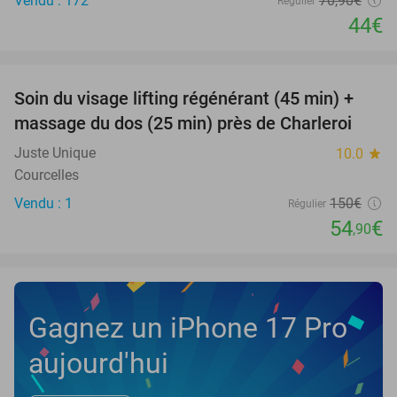
Vendu : 172
70
,90
€
Régulier
44€
favorite_border
Soin du visage lifting régénérant (45 min) +
63%
NEW
massage du dos (25 min) près de Charleroi
TODAY
Juste Unique
10.0
star
Courcelles
Vendu : 1
150€
Régulier
54
€
,90
Gagnez un iPhone 17 Pro
aujourd'hui