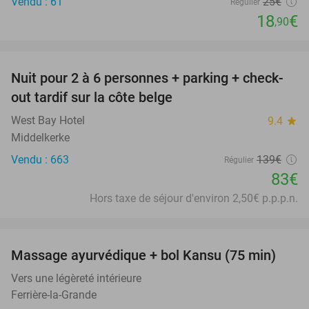
Vendu : 61
25€
Régulier
18
€
,90
favorite_border
Nuit pour 2 à 6 personnes + parking + check-
40%
out tardif sur la côte belge
West Bay Hotel
9.4
star
Middelkerke
Vendu : 663
139€
Régulier
83€
Hors taxe de séjour d'environ 2,50€ p.p.p.n.
favorite_border
Massage ayurvédique + bol Kansu (75 min)
43%
Vers une légèreté intérieure
Ferrière-la-Grande