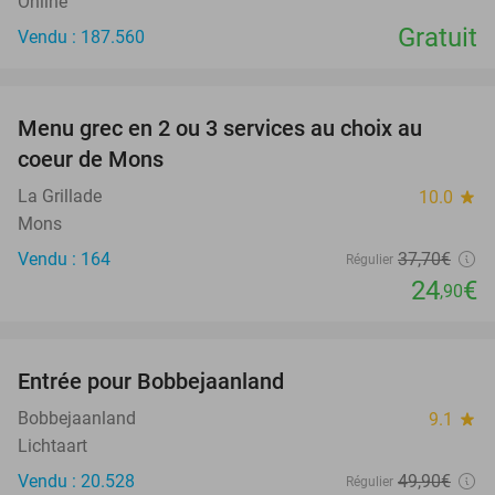
Online
Gratuit
Vendu : 187.560
favorite_border
Menu grec en 2 ou 3 services au choix au
34%
coeur de Mons
La Grillade
10.0
star
Mons
Vendu : 164
37
,70
€
Régulier
24
€
,90
favorite_border
Entrée pour Bobbejaanland
40%
Bobbejaanland
9.1
star
Lichtaart
Vendu : 20.528
49
,90
€
Régulier