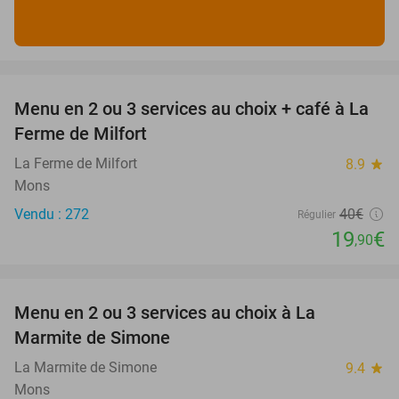
favorite_border
Menu en 2 ou 3 services au choix + café à La
50%
Ferme de Milfort
La Ferme de Milfort
8.9
star
Mons
Vendu : 272
40€
Régulier
19
€
,90
favorite_border
Menu en 2 ou 3 services au choix à La
18%
Marmite de Simone
La Marmite de Simone
9.4
star
Mons