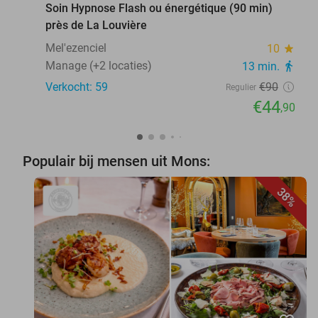
Soin Hypnose Flash ou énergétique (90 min)
près de La Louvière
Mel'ezenciel
10
star
Manage (+2 locaties)
13 min.
directions_walk
Verkocht: 59
€90
Regulier
€44
,90
Populair bij mensen uit Mons:
38%