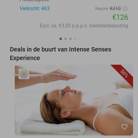
Verkocht: 463
€210
Regulier
€126
Excl. ca. €3,50 p.p.p.n. toeristenbelasting
Deals in de buurt van Intense Senses
Experience
50%
favorite_border